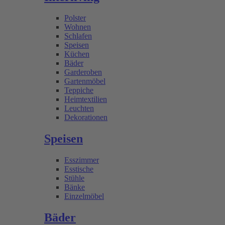
Polster
Wohnen
Schlafen
Speisen
Küchen
Bäder
Garderoben
Gartenmöbel
Teppiche
Heimtextilien
Leuchten
Dekorationen
Speisen
Esszimmer
Esstische
Stühle
Bänke
Einzelmöbel
Bäder