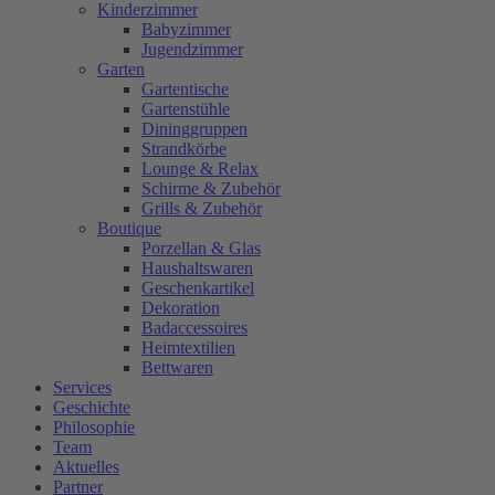
Kinderzimmer
Babyzimmer
Jugendzimmer
Garten
Gartentische
Gartenstühle
Dininggruppen
Strandkörbe
Lounge & Relax
Schirme & Zubehör
Grills & Zubehör
Boutique
Porzellan & Glas
Haushaltswaren
Geschenkartikel
Dekoration
Badaccessoires
Heimtextilien
Bettwaren
Services
Geschichte
Philosophie
Team
Aktuelles
Partner