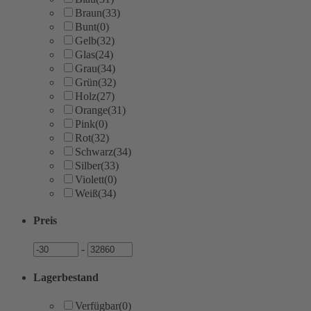
Braun
(33)
Bunt
(0)
Gelb
(32)
Glas
(24)
Grau
(34)
Grün
(32)
Holz
(27)
Orange
(31)
Pink
(0)
Rot
(32)
Schwarz
(34)
Silber
(33)
Violett
(0)
Weiß
(34)
Preis
Preis
Preis
-
Lagerbestand
Verfügbar
(0)