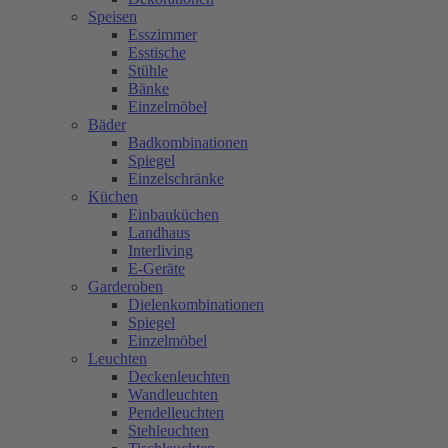
Speisen
Esszimmer
Esstische
Stühle
Bänke
Einzelmöbel
Bäder
Badkombinationen
Spiegel
Einzelschränke
Küchen
Einbauküchen
Landhaus
Interliving
E-Geräte
Garderoben
Dielenkombinationen
Spiegel
Einzelmöbel
Leuchten
Deckenleuchten
Wandleuchten
Pendelleuchten
Stehleuchten