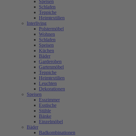
Speisen
Schlafen
Teppiche
Heimtextilien
Interliving
Polstermöbel
Wohnen
Schlafen
Speisen
Küchen
Bäder
Garderoben
Gartenmöbel
Teppiche
Heimtextilien
Leuchten
Dekorationen
Speisen
Esszimmer
Esstische
Stühle
Bänke
Einzelmöbel
Bäder
Badkombinationen