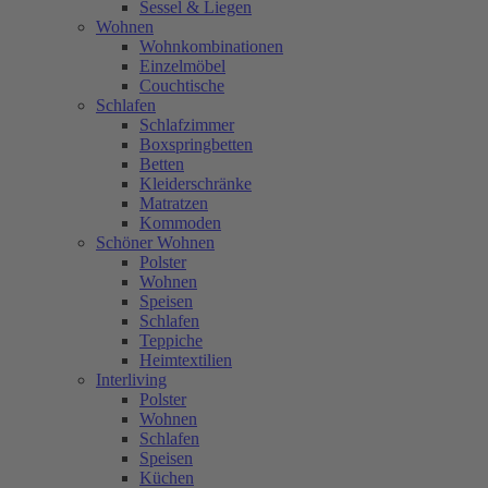
Sessel & Liegen
Wohnen
Wohnkombinationen
Einzelmöbel
Couchtische
Schlafen
Schlafzimmer
Boxspringbetten
Betten
Kleiderschränke
Matratzen
Kommoden
Schöner Wohnen
Polster
Wohnen
Speisen
Schlafen
Teppiche
Heimtextilien
Interliving
Polster
Wohnen
Schlafen
Speisen
Küchen