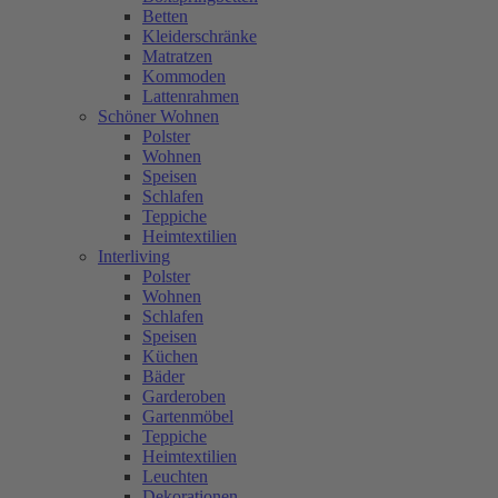
Betten
Kleiderschränke
Matratzen
Kommoden
Lattenrahmen
Schöner Wohnen
Polster
Wohnen
Speisen
Schlafen
Teppiche
Heimtextilien
Interliving
Polster
Wohnen
Schlafen
Speisen
Küchen
Bäder
Garderoben
Gartenmöbel
Teppiche
Heimtextilien
Leuchten
Dekorationen