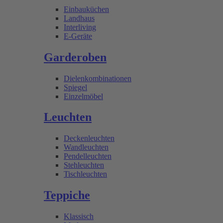
Einbauküchen
Landhaus
Interliving
E-Geräte
Garderoben
Dielenkombinationen
Spiegel
Einzelmöbel
Leuchten
Deckenleuchten
Wandleuchten
Pendelleuchten
Stehleuchten
Tischleuchten
Teppiche
Klassisch