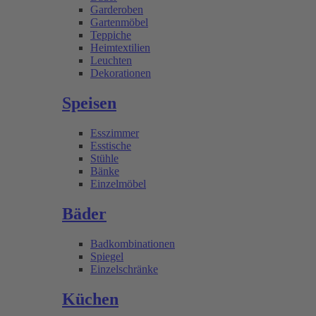
Garderoben
Gartenmöbel
Teppiche
Heimtextilien
Leuchten
Dekorationen
Speisen
Esszimmer
Esstische
Stühle
Bänke
Einzelmöbel
Bäder
Badkombinationen
Spiegel
Einzelschränke
Küchen