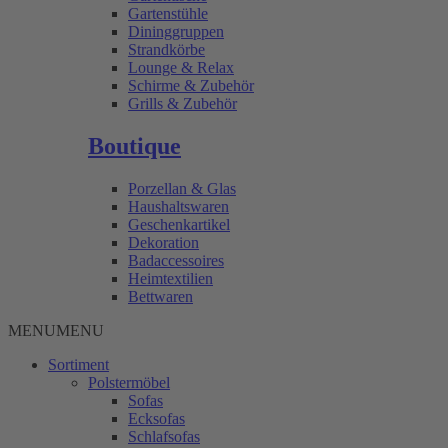
Gartenstühle
Dininggruppen
Strandkörbe
Lounge & Relax
Schirme & Zubehör
Grills & Zubehör
Boutique
Porzellan & Glas
Haushaltswaren
Geschenkartikel
Dekoration
Badaccessoires
Heimtextilien
Bettwaren
MENU
MENU
Sortiment
Polstermöbel
Sofas
Ecksofas
Schlafsofas