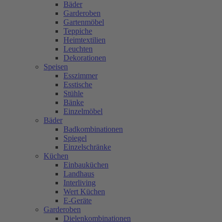
Bäder
Garderoben
Gartenmöbel
Teppiche
Heimtextilien
Leuchten
Dekorationen
Speisen
Esszimmer
Esstische
Stühle
Bänke
Einzelmöbel
Bäder
Badkombinationen
Spiegel
Einzelschränke
Küchen
Einbauküchen
Landhaus
Interliving
Wert Küchen
E-Geräte
Garderoben
Dielenkombinationen