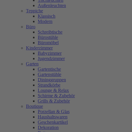
Tischleuchten
Außenleuchten
Teppiche
Klassisch
Modern
Büro
Schreibtische
Bürostühle
Büromöbel
Kinderzimmer
Babyzimmer
Jugendzimmer
Garten
Gartentische
Gartenstühle
Dininggruppen
Strandkörbe
Lounge & Relax
Schirme & Zubehör
Grills & Zubehör
Boutique
Porzellan & Glas
Haushaltswaren
Geschenkartikel
Dekoration