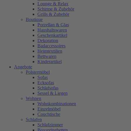
Lounge & Relax
Schirme & Zubehör
Grills & Zubehör
Boutique
Porzellan & Glas
Haushaltswaren
Geschenkartikel
Dekoration
Badaccessoires
Heimtextilien
Bettwaren
Kinderartikel
Angebote
Polstermöbel
Sofas
Ecksofas
Schlafsofas
Sessel & Liegen
Wohnen
Wohnkombinationen
Einzelmöbel
Couchtische
Schlafen
Schlafzimmer
Boxspringbetten