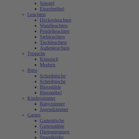
Spiegel
Einzelmöbel
Leuchten
Deckenleuchten
Wandleuchten
Pendelleuchten
Stehleuchten
Tischleuchten
Außenleuchten
Teppiche
Klassisch
Modern
Büro
Schreibtische
Schreibtische
Bürostühle
Büromöbel
Kinderzimmer
Babyzimmer
Jugendzimmer
Garten
Gartentische
Gartenstühle
Dininggruppen
Strandkörbe