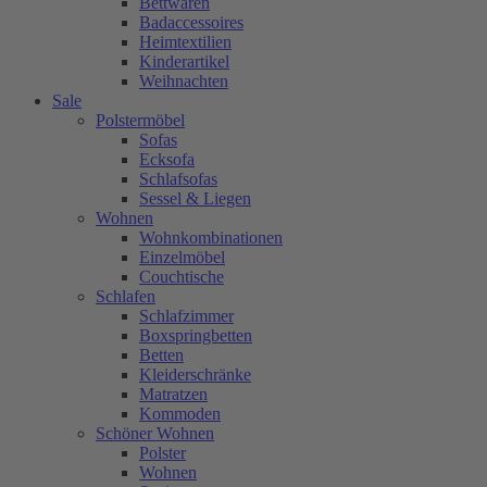
Bettwaren
Badaccessoires
Heimtextilien
Kinderartikel
Weihnachten
Sale
Polstermöbel
Sofas
Ecksofa
Schlafsofas
Sessel & Liegen
Wohnen
Wohnkombinationen
Einzelmöbel
Couchtische
Schlafen
Schlafzimmer
Boxspringbetten
Betten
Kleiderschränke
Matratzen
Kommoden
Schöner Wohnen
Polster
Wohnen