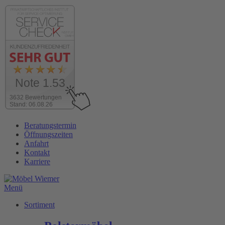
Note 1.53
3632 Bewertungen
Stand: 06.08.26
Zum
Beratungstermin
Inhalt
Öffnungszeiten
wechseln
Anfahrt
Kontakt
Karriere
Menü
Sortiment