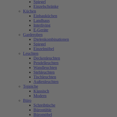
Spiegel
Einzelschränke
Küchen
Einbauküchen
Landhaus
Interliving
E-Geräte
Garderoben
Dielenkombinationen
Spiegel
Einzelmöbel
Leuchten
Deckenleuchten
Pendelleuchten
Wandleuchten
Stehleuchten
Tischleuchten
Außenleuchten
Teppiche
Klassisch
Modern
Büro
Schreibtische
Bürostühle
Büromöbel