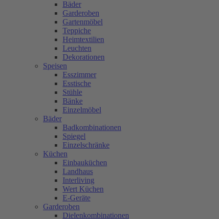
Bäder
Garderoben
Gartenmöbel
Teppiche
Heimtextilien
Leuchten
Dekorationen
Speisen
Esszimmer
Esstische
Stühle
Bänke
Einzelmöbel
Bäder
Badkombinationen
Spiegel
Einzelschränke
Küchen
Einbauküchen
Landhaus
Interliving
Wert Küchen
E-Geräte
Garderoben
Dielenkombinationen