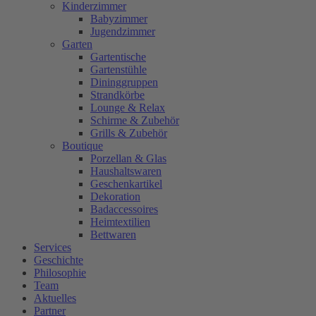
Kinderzimmer
Babyzimmer
Jugendzimmer
Garten
Gartentische
Gartenstühle
Dininggruppen
Strandkörbe
Lounge & Relax
Schirme & Zubehör
Grills & Zubehör
Boutique
Porzellan & Glas
Haushaltswaren
Geschenkartikel
Dekoration
Badaccessoires
Heimtextilien
Bettwaren
Services
Geschichte
Philosophie
Team
Aktuelles
Partner