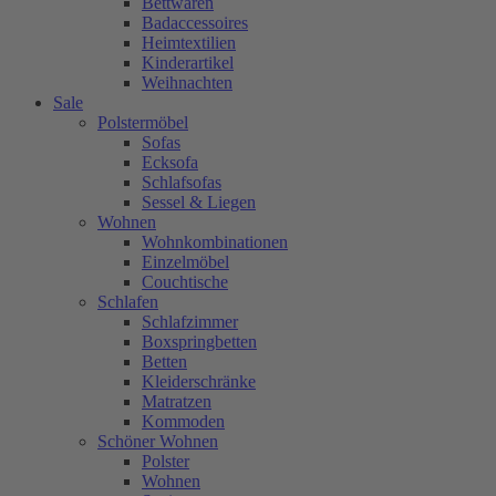
Bettwaren
Badaccessoires
Heimtextilien
Kinderartikel
Weihnachten
Sale
Polstermöbel
Sofas
Ecksofa
Schlafsofas
Sessel & Liegen
Wohnen
Wohnkombinationen
Einzelmöbel
Couchtische
Schlafen
Schlafzimmer
Boxspringbetten
Betten
Kleiderschränke
Matratzen
Kommoden
Schöner Wohnen
Polster
Wohnen