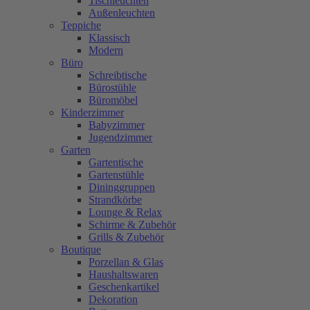
Tischleuchten
Außenleuchten
Teppiche
Klassisch
Modern
Büro
Schreibtische
Bürostühle
Büromöbel
Kinderzimmer
Babyzimmer
Jugendzimmer
Garten
Gartentische
Gartenstühle
Dininggruppen
Strandkörbe
Lounge & Relax
Schirme & Zubehör
Grills & Zubehör
Boutique
Porzellan & Glas
Haushaltswaren
Geschenkartikel
Dekoration