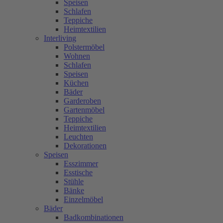
Speisen
Schlafen
Teppiche
Heimtextilien
Interliving
Polstermöbel
Wohnen
Schlafen
Speisen
Küchen
Bäder
Garderoben
Gartenmöbel
Teppiche
Heimtextilien
Leuchten
Dekorationen
Speisen
Esszimmer
Esstische
Stühle
Bänke
Einzelmöbel
Bäder
Badkombinationen