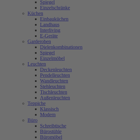
Spiegel
Einzelschränke
Küchen
Einbauküchen
Landhaus
Interliving
E-Geräte
Garderoben
Dielenkombinationen
Spiegel
Einzelmöbel
Leuchten
Deckenleuchten
Pendelleuchten
Wandleuchten
Stehleuchten
Tischleuchten
Außenleuchten
Teppiche
Klassisch
Modern
Büro
Schreibtische
Bürostühle
Büromöbel