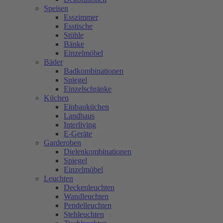
Speisen
Esszimmer
Esstische
Stühle
Bänke
Einzelmöbel
Bäder
Badkombinationen
Spiegel
Einzelschränke
Küchen
Einbauküchen
Landhaus
Interliving
E-Geräte
Garderoben
Dielenkombinationen
Spiegel
Einzelmöbel
Leuchten
Deckenleuchten
Wandleuchten
Pendelleuchten
Stehleuchten