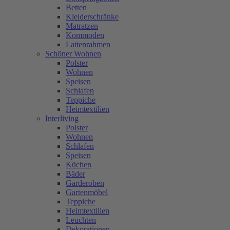
Betten
Kleiderschränke
Matratzen
Kommoden
Lattenrahmen
Schöner Wohnen
Polster
Wohnen
Speisen
Schlafen
Teppiche
Heimtextilien
Interliving
Polster
Wohnen
Schlafen
Speisen
Küchen
Bäder
Garderoben
Gartenmöbel
Teppiche
Heimtextilien
Leuchten
Dekorationen