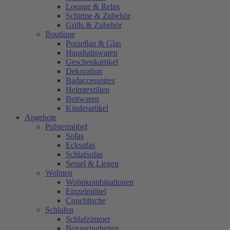
Lounge & Relax
Schirme & Zubehör
Grills & Zubehör
Boutique
Porzellan & Glas
Haushaltswaren
Geschenkartikel
Dekoration
Badaccessoires
Heimtextilien
Bettwaren
Kinderartikel
Angebote
Polstermöbel
Sofas
Ecksofas
Schlafsofas
Sessel & Liegen
Wohnen
Wohnkombinationen
Einzelmöbel
Couchtische
Schlafen
Schlafzimmer
Boxspringbetten