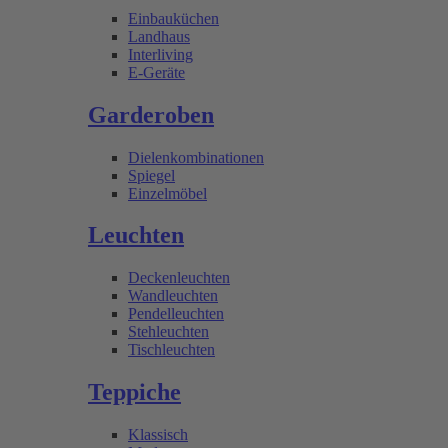
Einbauküchen
Landhaus
Interliving
E-Geräte
Garderoben
Dielenkombinationen
Spiegel
Einzelmöbel
Leuchten
Deckenleuchten
Wandleuchten
Pendelleuchten
Stehleuchten
Tischleuchten
Teppiche
Klassisch