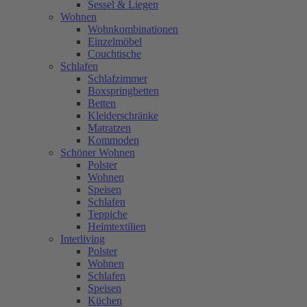
Sessel & Liegen
Wohnen
Wohnkombinationen
Einzelmöbel
Couchtische
Schlafen
Schlafzimmer
Boxspringbetten
Betten
Kleiderschränke
Matratzen
Kommoden
Schöner Wohnen
Polster
Wohnen
Speisen
Schlafen
Teppiche
Heimtextilien
Interliving
Polster
Wohnen
Schlafen
Speisen
Küchen