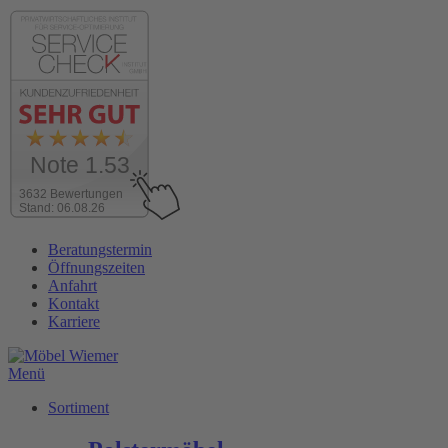
Note 1.53
3632 Bewertungen
Stand: 06.08.26
Zum
Beratungstermin
Inhalt
Öffnungszeiten
wechseln
Anfahrt
Kontakt
Karriere
Menü
Sortiment