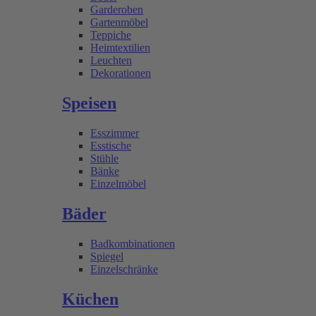
Garderoben
Gartenmöbel
Teppiche
Heimtextilien
Leuchten
Dekorationen
Speisen
Esszimmer
Esstische
Stühle
Bänke
Einzelmöbel
Bäder
Badkombinationen
Spiegel
Einzelschränke
Küchen