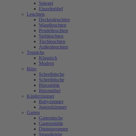
Spiegel
Einzelmöbel
Leuchten
Deckenleuchten
Wandleuchten
Pendelleuchten
Stehleuchten
Tischleuchten
Außenleuchten
Teppiche
Klassisch
Modern
Büro
Schreibtische
Schreibtische
Bürostühle
Büromöbel
Kinderzimmer
Babyzimmer
Jugendzimmer
Garten
Gartentische
Gartenstühle
Dininggruppen
Strandkörbe