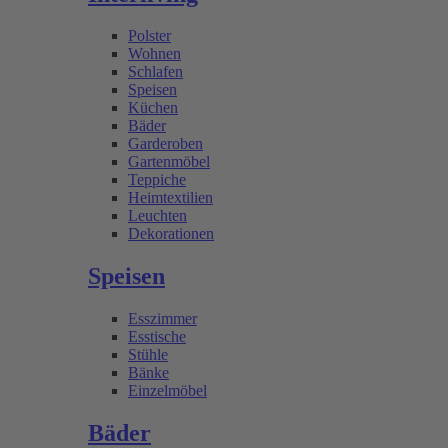
Polster
Wohnen
Schlafen
Speisen
Küchen
Bäder
Garderoben
Gartenmöbel
Teppiche
Heimtextilien
Leuchten
Dekorationen
Speisen
Esszimmer
Esstische
Stühle
Bänke
Einzelmöbel
Bäder