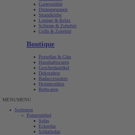
Gartenstühle
Dininggruppen
Strandkörbe
Lounge & Relax
Schirme & Zubehör
Grills & Zubehör
Boutique
Porzellan & Glas
Haushaltswaren
Geschenkartikel
Dekoration
Badaccessoires
Heimtextilien
Bettwaren
MENU
MENU
Sortiment
Polstermöbel
Sofas
Ecksofas
Schlafsofas