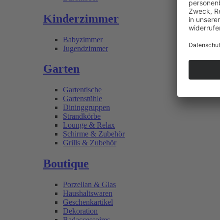
Kinderzimmer
Babyzimmer
Jugendzimmer
Garten
Gartentische
Gartenstühle
Dininggruppen
Strandkörbe
Lounge & Relax
Schirme & Zubehör
Grills & Zubehör
Boutique
Porzellan & Glas
Haushaltswaren
Geschenkartikel
Dekoration
Badaccessoires