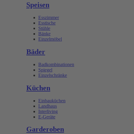
Speisen
Esszimmer
Esstische
Stühle
Bänke
Einzelmöbel
Bäder
Badkombinationen
Spiegel
Einzelschränke
Küchen
Einbauküchen
Landhaus
Interliving
E-Geräte
Garderoben