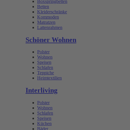
Boxspringbetten
Betten
Kleiderschränke
Kommoden
Matratzen
Lattenrahmen
Schöner Wohnen
Polster
Wohnen
Speisen
Schlafen
Teppiche
Heimtextilien
Interliving
Polster
Wohnen
Schlafen
Speisen
Küchen
Bäder