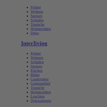
Polster
Wohnen
Speisen
Schlafen
Teppiche
Heimtextilien
Deko
Interliving
Polster
Wohnen
Schlafen
Speisen
Küchen
Bäder
Garderoben
Gartenmöbel
Teppiche
Heimtextilien
Leuchten
Dekorationen