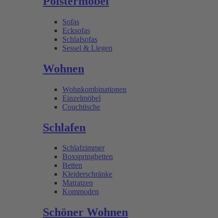
Polstermöbel
Sofas
Ecksofas
Schlafsofas
Sessel & Liegen
Wohnen
Wohnkombinationen
Einzelmöbel
Couchtische
Schlafen
Schlafzimmer
Boxspringbetten
Betten
Kleiderschränke
Matratzen
Kommoden
Schöner Wohnen