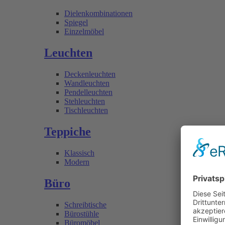
Dielenkombinationen
Spiegel
Einzelmöbel
Leuchten
Deckenleuchten
Wandleuchten
Pendelleuchten
Stehleuchten
Tischleuchten
Teppiche
Klassisch
Modern
Büro
Schreibtische
Bürostühle
Büromöbel