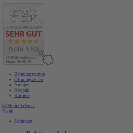
Note 1.53
3638 Bewertungen
Stand: 09.08.26
Zum
Beratungstermin
Inhalt
Öffnungszeiten
wechseln
Anfahrt
Kontakt
Karriere
Menü
Sortiment