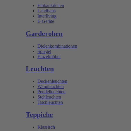
Einbauküchen
Landhaus
Interliving
E-Geräte
Garderoben
Dielenkombinationen
Spiegel
Einzelmöbel
Leuchten
Deckenleuchten
Wandleuchten
Pendelleuchten
Stehleuchten
Tischleuchten
Teppiche
Klassisch