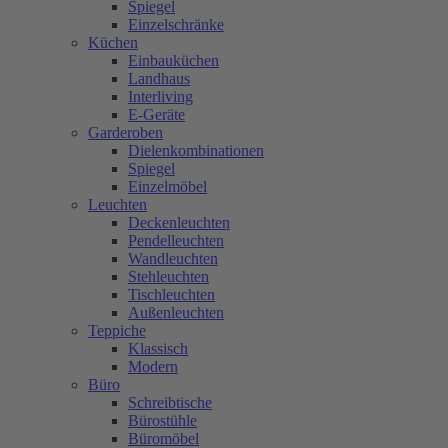
Spiegel
Einzelschränke
Küchen
Einbauküchen
Landhaus
Interliving
E-Geräte
Garderoben
Dielenkombinationen
Spiegel
Einzelmöbel
Leuchten
Deckenleuchten
Pendelleuchten
Wandleuchten
Stehleuchten
Tischleuchten
Außenleuchten
Teppiche
Klassisch
Modern
Büro
Schreibtische
Bürostühle
Büromöbel