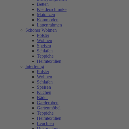
Betten
Kleiderschränke
Matratzen
Kommoden
Lattenrahmen
Schöner Wohnen
Polster
Wohnen
Speisen
Schlafen
Teppiche
Heimtextilien
Interliving
Polster
Wohnen
Schlafen
Speisen
Küchen
Bäder
Garderoben
Gartenmöbel
Teppiche
Heimtextilien
Leuchten
Dekorationen