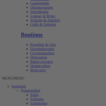
Gartenstühle
Dininggruppen
Strandkörbe
Lounge & Relax
Schirme & Zubehör
Grills & Zubehör
Boutique
Porzellan & Glas
Haushaltswaren
Geschenkartikel
Dekoration
Badaccessoires
Heimtextilien
Bettwaren
MENU
MENU
Sortiment
Polstermöbel
Sofas
Ecksofas
Schlafsofas