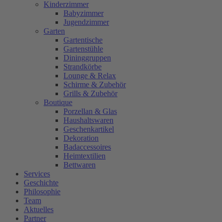
Kinderzimmer
Babyzimmer
Jugendzimmer
Garten
Gartentische
Gartenstühle
Dininggruppen
Strandkörbe
Lounge & Relax
Schirme & Zubehör
Grills & Zubehör
Boutique
Porzellan & Glas
Haushaltswaren
Geschenkartikel
Dekoration
Badaccessoires
Heimtextilien
Bettwaren
Services
Geschichte
Philosophie
Team
Aktuelles
Partner