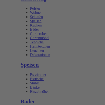
Polster
Wohnen
Schlafen
Speisen
Küchen
Bäder
Garderoben
Gartenmöbel
Teppiche
Heimtextilien
Leuchten
Dekorationen
Speisen
Esszimmer
Esstische
Stühle
Bänke
Einzelmöbel
Bäder