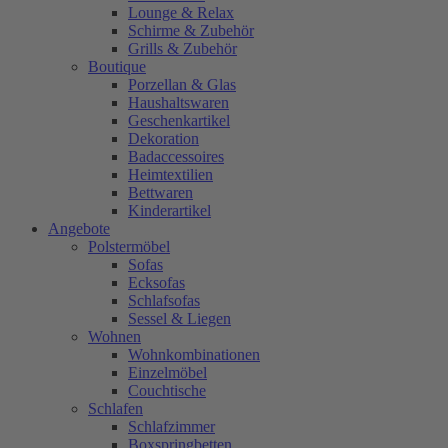
Lounge & Relax
Schirme & Zubehör
Grills & Zubehör
Boutique
Porzellan & Glas
Haushaltswaren
Geschenkartikel
Dekoration
Badaccessoires
Heimtextilien
Bettwaren
Kinderartikel
Angebote
Polstermöbel
Sofas
Ecksofas
Schlafsofas
Sessel & Liegen
Wohnen
Wohnkombinationen
Einzelmöbel
Couchtische
Schlafen
Schlafzimmer
Boxspringbetten