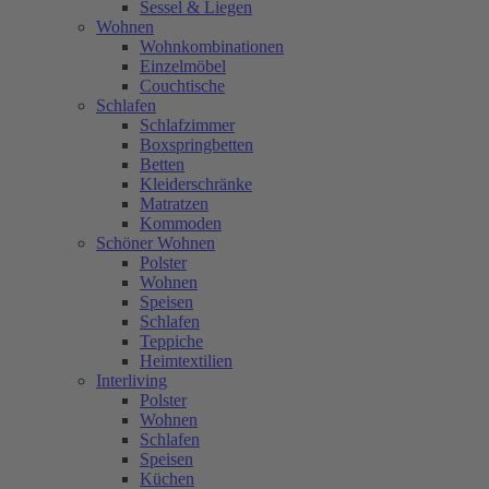
Sessel & Liegen
Wohnen
Wohnkombinationen
Einzelmöbel
Couchtische
Schlafen
Schlafzimmer
Boxspringbetten
Betten
Kleiderschränke
Matratzen
Kommoden
Schöner Wohnen
Polster
Wohnen
Speisen
Schlafen
Teppiche
Heimtextilien
Interliving
Polster
Wohnen
Schlafen
Speisen
Küchen