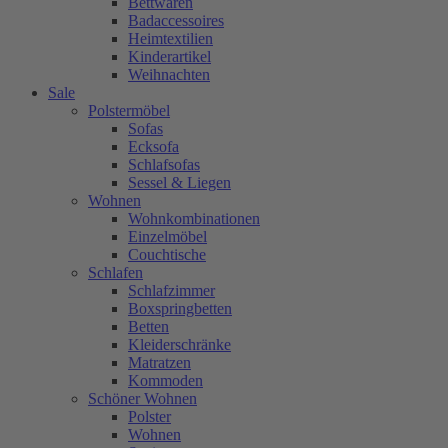
Bettwaren
Badaccessoires
Heimtextilien
Kinderartikel
Weihnachten
Sale
Polstermöbel
Sofas
Ecksofa
Schlafsofas
Sessel & Liegen
Wohnen
Wohnkombinationen
Einzelmöbel
Couchtische
Schlafen
Schlafzimmer
Boxspringbetten
Betten
Kleiderschränke
Matratzen
Kommoden
Schöner Wohnen
Polster
Wohnen