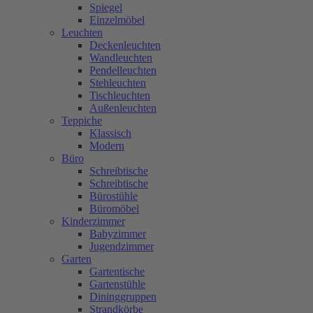
Spiegel
Einzelmöbel
Leuchten
Deckenleuchten
Wandleuchten
Pendelleuchten
Stehleuchten
Tischleuchten
Außenleuchten
Teppiche
Klassisch
Modern
Büro
Schreibtische
Schreibtische
Bürostühle
Büromöbel
Kinderzimmer
Babyzimmer
Jugendzimmer
Garten
Gartentische
Gartenstühle
Dininggruppen
Strandkörbe