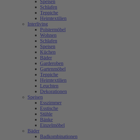
Speisen
Schlafen
Teppiche
Heimtextilien
Interliving
Polstermöbel
Wohnen
Schlafen
Speisen
Küchen
Bäder
Garderoben
Gartenmöbel
Teppiche
Heimtextilien
Leuchten
Dekorationen
Speisen
Esszimmer
Esstische
Stühle
Bänke
Einzelmöbel
Bäder
Badkombinationen