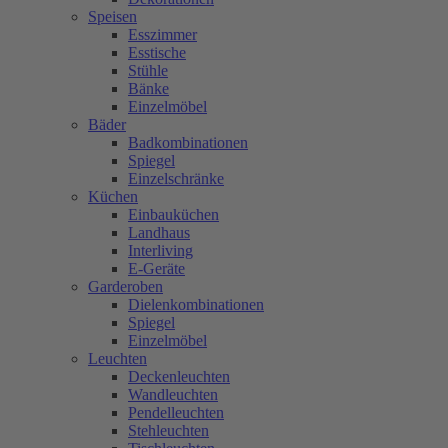
Speisen
Esszimmer
Esstische
Stühle
Bänke
Einzelmöbel
Bäder
Badkombinationen
Spiegel
Einzelschränke
Küchen
Einbauküchen
Landhaus
Interliving
E-Geräte
Garderoben
Dielenkombinationen
Spiegel
Einzelmöbel
Leuchten
Deckenleuchten
Wandleuchten
Pendelleuchten
Stehleuchten