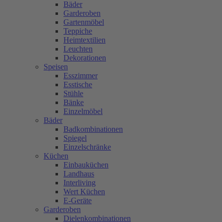
Bäder
Garderoben
Gartenmöbel
Teppiche
Heimtextilien
Leuchten
Dekorationen
Speisen
Esszimmer
Esstische
Stühle
Bänke
Einzelmöbel
Bäder
Badkombinationen
Spiegel
Einzelschränke
Küchen
Einbauküchen
Landhaus
Interliving
Wert Küchen
E-Geräte
Garderoben
Dielenkombinationen