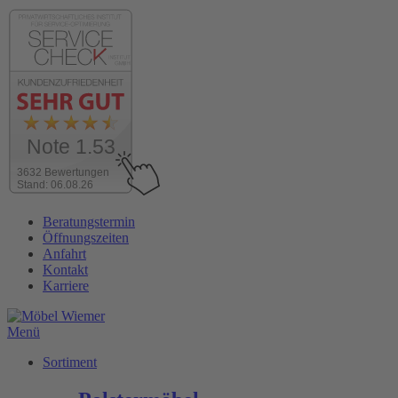
Note 1.53
3632 Bewertungen
Stand: 06.08.26
Zum
Beratungstermin
Inhalt
Öffnungszeiten
wechseln
Anfahrt
Kontakt
Karriere
Menü
Sortiment