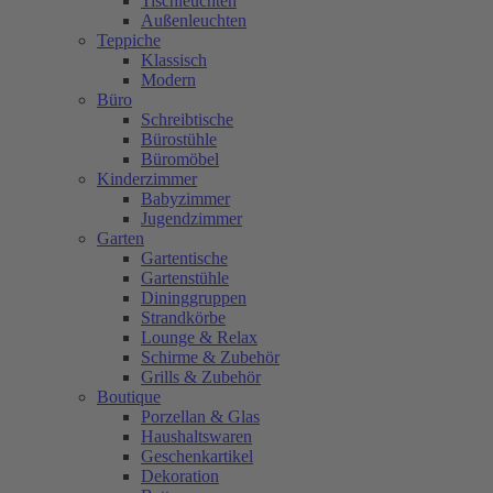
Tischleuchten
Außenleuchten
Teppiche
Klassisch
Modern
Büro
Schreibtische
Bürostühle
Büromöbel
Kinderzimmer
Babyzimmer
Jugendzimmer
Garten
Gartentische
Gartenstühle
Dininggruppen
Strandkörbe
Lounge & Relax
Schirme & Zubehör
Grills & Zubehör
Boutique
Porzellan & Glas
Haushaltswaren
Geschenkartikel
Dekoration