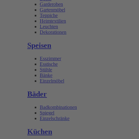
Garderoben
Gartenmöbel
Teppiche
Heimtextilien
Leuchten
Dekorationen
Speisen
Esszimmer
Esstische
Stühle
Bänke
Einzelmöbel
Bäder
Badkombinationen
Spiegel
Einzelschränke
Küchen