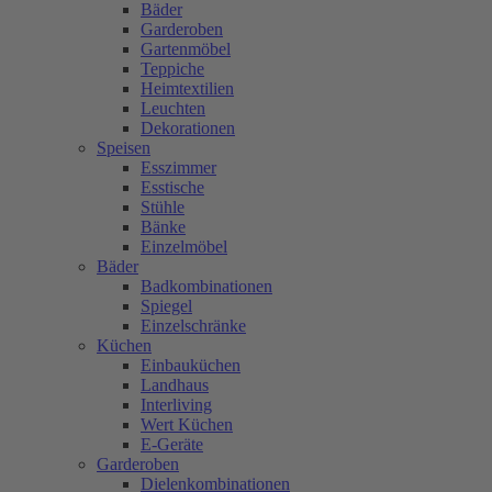
Bäder
Garderoben
Gartenmöbel
Teppiche
Heimtextilien
Leuchten
Dekorationen
Speisen
Esszimmer
Esstische
Stühle
Bänke
Einzelmöbel
Bäder
Badkombinationen
Spiegel
Einzelschränke
Küchen
Einbauküchen
Landhaus
Interliving
Wert Küchen
E-Geräte
Garderoben
Dielenkombinationen