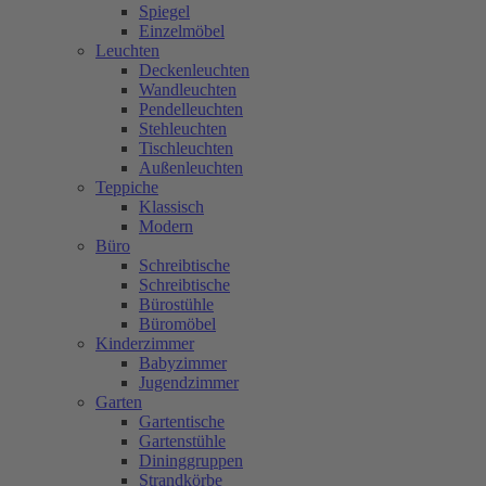
Spiegel
Einzelmöbel
Leuchten
Deckenleuchten
Wandleuchten
Pendelleuchten
Stehleuchten
Tischleuchten
Außenleuchten
Teppiche
Klassisch
Modern
Büro
Schreibtische
Schreibtische
Bürostühle
Büromöbel
Kinderzimmer
Babyzimmer
Jugendzimmer
Garten
Gartentische
Gartenstühle
Dininggruppen
Strandkörbe