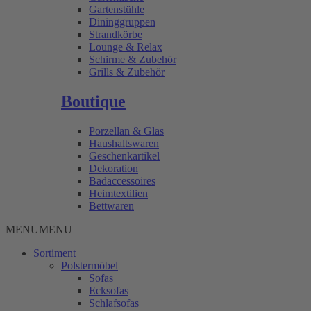
Gartenstühle
Dininggruppen
Strandkörbe
Lounge & Relax
Schirme & Zubehör
Grills & Zubehör
Boutique
Porzellan & Glas
Haushaltswaren
Geschenkartikel
Dekoration
Badaccessoires
Heimtextilien
Bettwaren
MENU
MENU
Sortiment
Polstermöbel
Sofas
Ecksofas
Schlafsofas