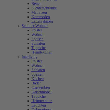
Betten
Kleiderschränke
Matratzen
Kommoden
Lattenrahmen
Schöner Wohnen
Polster
Wohnen
Speisen
Schlafen
Teppiche
Heimtextilien
Interliving
Polster
Wohnen
Schlafen
Speisen
Küchen
Bäder
Garderoben
Gartenmöbel
Teppiche
Heimtextilien
Leuchten
Dekorationen