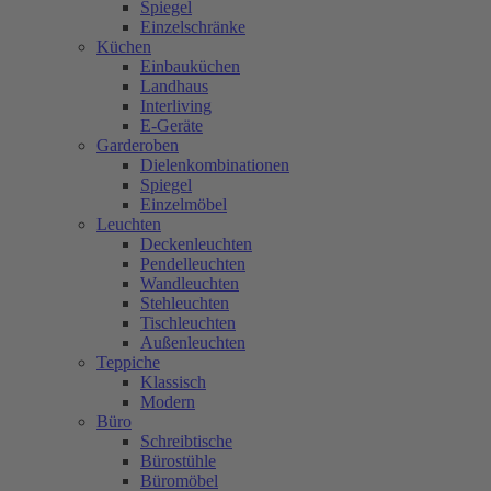
Spiegel
Einzelschränke
Küchen
Einbauküchen
Landhaus
Interliving
E-Geräte
Garderoben
Dielenkombinationen
Spiegel
Einzelmöbel
Leuchten
Deckenleuchten
Pendelleuchten
Wandleuchten
Stehleuchten
Tischleuchten
Außenleuchten
Teppiche
Klassisch
Modern
Büro
Schreibtische
Bürostühle
Büromöbel