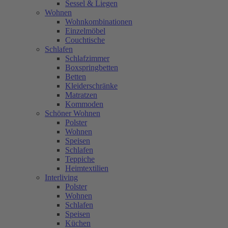
Sessel & Liegen
Wohnen
Wohnkombinationen
Einzelmöbel
Couchtische
Schlafen
Schlafzimmer
Boxspringbetten
Betten
Kleiderschränke
Matratzen
Kommoden
Schöner Wohnen
Polster
Wohnen
Speisen
Schlafen
Teppiche
Heimtextilien
Interliving
Polster
Wohnen
Schlafen
Speisen
Küchen