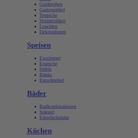
Garderoben
Gartenmöbel
Teppiche
Heimtextilien
Leuchten
Dekorationen
Speisen
Esszimmer
Esstische
Stühle
Bänke
Einzelmöbel
Bäder
Badkombinationen
Spiegel
Einzelschränke
Küchen