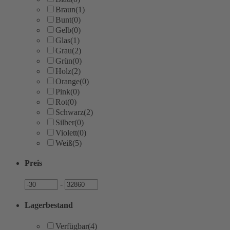
Braun
(1)
Bunt
(0)
Gelb
(0)
Glas
(1)
Grau
(2)
Grün
(0)
Holz
(2)
Orange
(0)
Pink
(0)
Rot
(0)
Schwarz
(2)
Silber
(0)
Violett
(0)
Weiß
(5)
Preis
Preis
Preis
-
Lagerbestand
Verfügbar
(4)