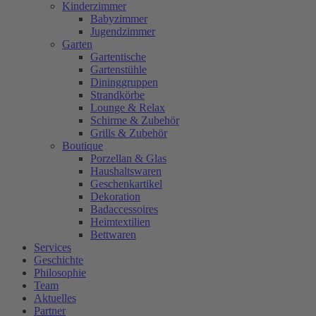
Kinderzimmer
Babyzimmer
Jugendzimmer
Garten
Gartentische
Gartenstühle
Dininggruppen
Strandkörbe
Lounge & Relax
Schirme & Zubehör
Grills & Zubehör
Boutique
Porzellan & Glas
Haushaltswaren
Geschenkartikel
Dekoration
Badaccessoires
Heimtextilien
Bettwaren
Services
Geschichte
Philosophie
Team
Aktuelles
Partner