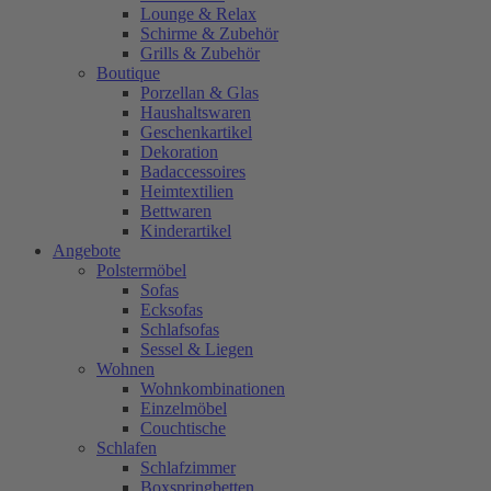
Lounge & Relax
Schirme & Zubehör
Grills & Zubehör
Boutique
Porzellan & Glas
Haushaltswaren
Geschenkartikel
Dekoration
Badaccessoires
Heimtextilien
Bettwaren
Kinderartikel
Angebote
Polstermöbel
Sofas
Ecksofas
Schlafsofas
Sessel & Liegen
Wohnen
Wohnkombinationen
Einzelmöbel
Couchtische
Schlafen
Schlafzimmer
Boxspringbetten