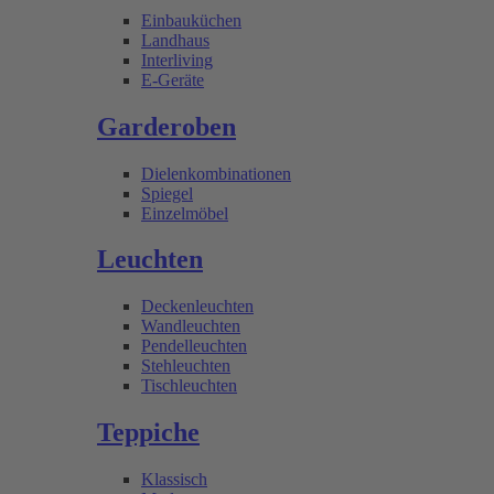
Einbauküchen
Landhaus
Interliving
E-Geräte
Garderoben
Dielenkombinationen
Spiegel
Einzelmöbel
Leuchten
Deckenleuchten
Wandleuchten
Pendelleuchten
Stehleuchten
Tischleuchten
Teppiche
Klassisch