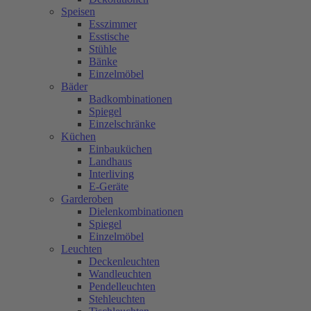
Speisen
Esszimmer
Esstische
Stühle
Bänke
Einzelmöbel
Bäder
Badkombinationen
Spiegel
Einzelschränke
Küchen
Einbauküchen
Landhaus
Interliving
E-Geräte
Garderoben
Dielenkombinationen
Spiegel
Einzelmöbel
Leuchten
Deckenleuchten
Wandleuchten
Pendelleuchten
Stehleuchten