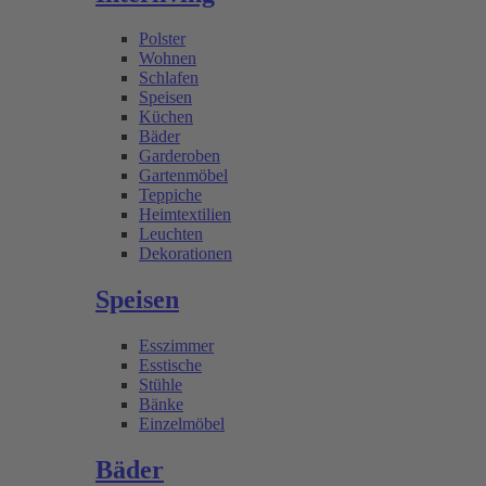
Polster
Wohnen
Schlafen
Speisen
Küchen
Bäder
Garderoben
Gartenmöbel
Teppiche
Heimtextilien
Leuchten
Dekorationen
Speisen
Esszimmer
Esstische
Stühle
Bänke
Einzelmöbel
Bäder