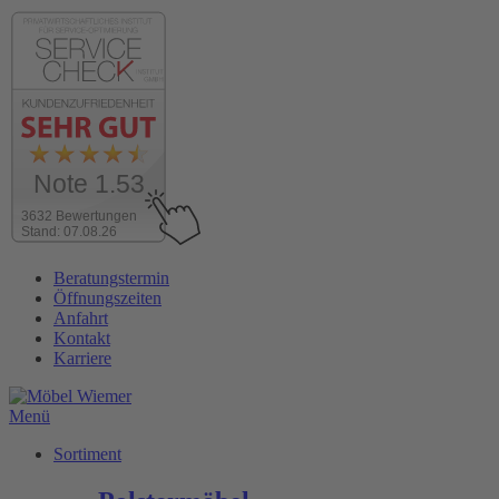
Note 1.53
3632 Bewertungen
Stand: 07.08.26
Zum
Beratungstermin
Inhalt
Öffnungszeiten
wechseln
Anfahrt
Kontakt
Karriere
Menü
Sortiment