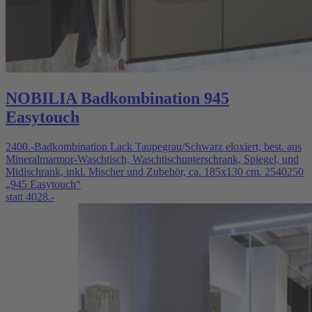
NOBILIA Badkombination 945
Easytouch
2400.-Badkombination Lack Taupegrau/Schwarz eloxiert, best. aus
Mineralmarmor-Waschtisch, Waschtischunterschrank, Spiegel, und
Midischrank, inkl. Mischer und Zubehör, ca. 185x130 cm. 2540250
„945 Easytouch“
statt 4028.-