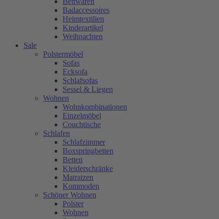
Bettwaren
Badaccessoires
Heimtextilien
Kinderartikel
Weihnachten
Sale
Polstermöbel
Sofas
Ecksofa
Schlafsofas
Sessel & Liegen
Wohnen
Wohnkombinationen
Einzelmöbel
Couchtische
Schlafen
Schlafzimmer
Boxspringbetten
Betten
Kleiderschränke
Matratzen
Kommoden
Schöner Wohnen
Polster
Wohnen