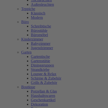
Tischleuchten
Außenleuchten
Teppiche
Klassisch
Modern
Büro
Schreibtische
Bürostühle
Büromöbel
Kinderzimmer
Babyzimmer
Jugendzimmer
Garten
Gartentische
Gartenstühle
Dininggruppen
Strandkörbe
Lounge & Relax
Schirme & Zubehör
Grills & Zubehör
Boutique
Porzellan & Glas
Haushaltswaren
Geschenkartikel
Dekoration