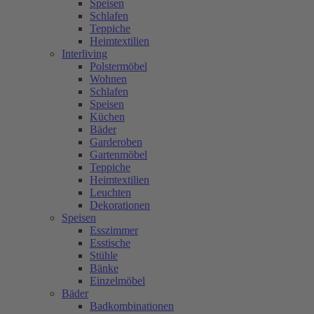
Speisen
Schlafen
Teppiche
Heimtextilien
Interliving
Polstermöbel
Wohnen
Schlafen
Speisen
Küchen
Bäder
Garderoben
Gartenmöbel
Teppiche
Heimtextilien
Leuchten
Dekorationen
Speisen
Esszimmer
Esstische
Stühle
Bänke
Einzelmöbel
Bäder
Badkombinationen