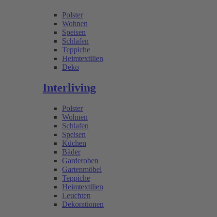
Polster
Wohnen
Speisen
Schlafen
Teppiche
Heimtextilien
Deko
Interliving
Polster
Wohnen
Schlafen
Speisen
Küchen
Bäder
Garderoben
Gartenmöbel
Teppiche
Heimtextilien
Leuchten
Dekorationen