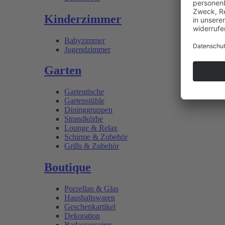
Kinderzimmer
Babyzimmer
Jugendzimmer
Garten
Gartentische
Gartenstühle
Dininggruppen
Strandkörbe
Lounge & Relax
Schirme & Zubehör
Grills & Zubehör
Boutique
Porzellan & Glas
Haushaltswaren
Geschenkartikel
Dekoration
Badaccessoires