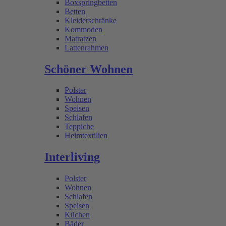
Boxspringbetten
Betten
Kleiderschränke
Kommoden
Matratzen
Lattenrahmen
Schöner Wohnen
Polster
Wohnen
Speisen
Schlafen
Teppiche
Heimtextilien
Interliving
Polster
Wohnen
Schlafen
Speisen
Küchen
Bäder