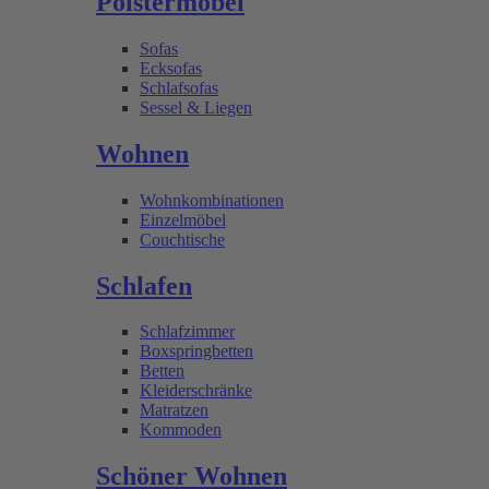
Polstermöbel
Sofas
Ecksofas
Schlafsofas
Sessel & Liegen
Wohnen
Wohnkombinationen
Einzelmöbel
Couchtische
Schlafen
Schlafzimmer
Boxspringbetten
Betten
Kleiderschränke
Matratzen
Kommoden
Schöner Wohnen