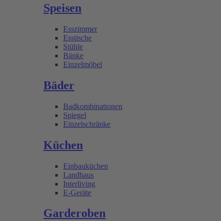
Speisen
Esszimmer
Esstische
Stühle
Bänke
Einzelmöbel
Bäder
Badkombinationen
Spiegel
Einzelschränke
Küchen
Einbauküchen
Landhaus
Interliving
E-Geräte
Garderoben