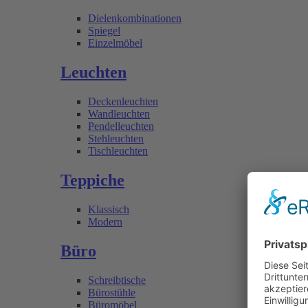
Dielenkombinationen
Spiegel
Einzelmöbel
Leuchten
Deckenleuchten
Wandleuchten
Pendelleuchten
Stehleuchten
Tischleuchten
Teppiche
Klassisch
Modern
Büro
Schreibtische
Bürostühle
Büromöbel