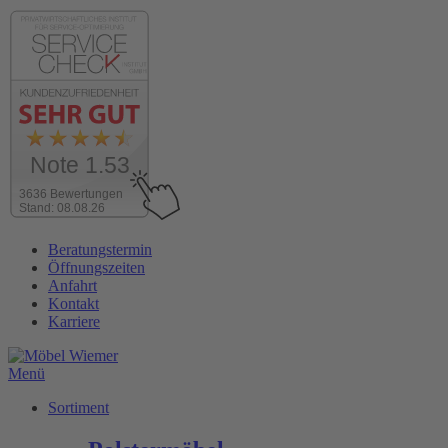
Note 1.53
3636 Bewertungen
Stand: 08.08.26
Zum
Beratungstermin
Inhalt
Öffnungszeiten
wechseln
Anfahrt
Kontakt
Karriere
Menü
Sortiment