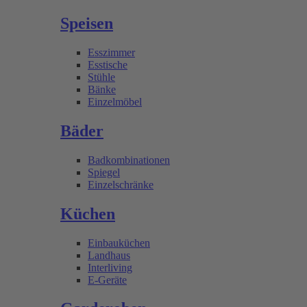
Speisen
Esszimmer
Esstische
Stühle
Bänke
Einzelmöbel
Bäder
Badkombinationen
Spiegel
Einzelschränke
Küchen
Einbauküchen
Landhaus
Interliving
E-Geräte