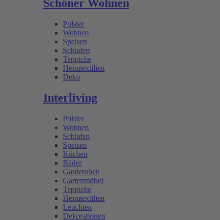
Schöner Wohnen
Polster
Wohnen
Speisen
Schlafen
Teppiche
Heimtextilien
Deko
Interliving
Polster
Wohnen
Schlafen
Speisen
Küchen
Bäder
Garderoben
Gartenmöbel
Teppiche
Heimtextilien
Leuchten
Dekorationen