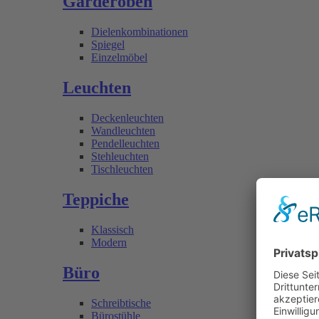
Garderoben
Dielenkombinationen
Spiegel
Einzelmöbel
Leuchten
Deckenleuchten
Wandleuchten
Pendelleuchten
Stehleuchten
Tischleuchten
Teppiche
Klassisch
Modern
Büro
Schreibtische
Bürostühle