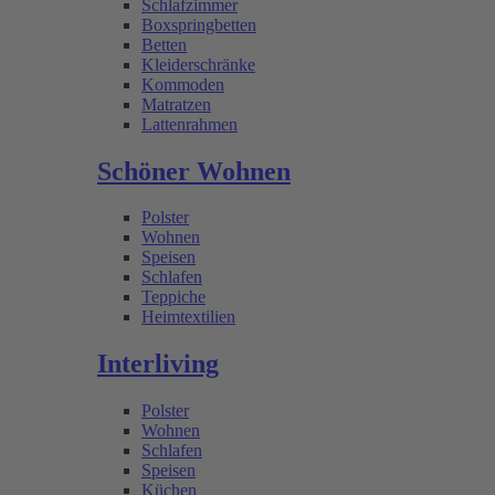
Schlafzimmer
Boxspringbetten
Betten
Kleiderschränke
Kommoden
Matratzen
Lattenrahmen
Schöner Wohnen
Polster
Wohnen
Speisen
Schlafen
Teppiche
Heimtextilien
Interliving
Polster
Wohnen
Schlafen
Speisen
Küchen