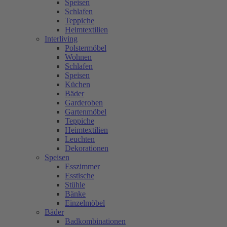
Speisen
Schlafen
Teppiche
Heimtextilien
Interliving
Polstermöbel
Wohnen
Schlafen
Speisen
Küchen
Bäder
Garderoben
Gartenmöbel
Teppiche
Heimtextilien
Leuchten
Dekorationen
Speisen
Esszimmer
Esstische
Stühle
Bänke
Einzelmöbel
Bäder
Badkombinationen