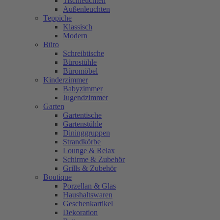
Tischleuchten
Außenleuchten
Teppiche
Klassisch
Modern
Büro
Schreibtische
Bürostühle
Büromöbel
Kinderzimmer
Babyzimmer
Jugendzimmer
Garten
Gartentische
Gartenstühle
Dininggruppen
Strandkörbe
Lounge & Relax
Schirme & Zubehör
Grills & Zubehör
Boutique
Porzellan & Glas
Haushaltswaren
Geschenkartikel
Dekoration