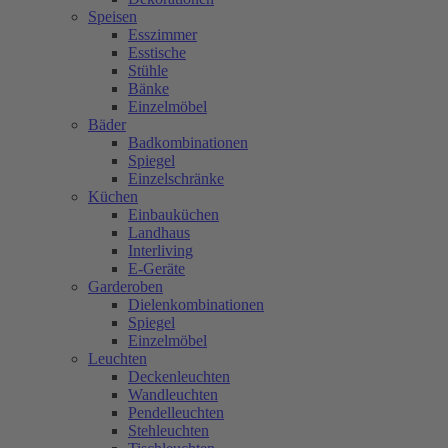
Speisen
Esszimmer
Esstische
Stühle
Bänke
Einzelmöbel
Bäder
Badkombinationen
Spiegel
Einzelschränke
Küchen
Einbauküchen
Landhaus
Interliving
E-Geräte
Garderoben
Dielenkombinationen
Spiegel
Einzelmöbel
Leuchten
Deckenleuchten
Wandleuchten
Pendelleuchten
Stehleuchten