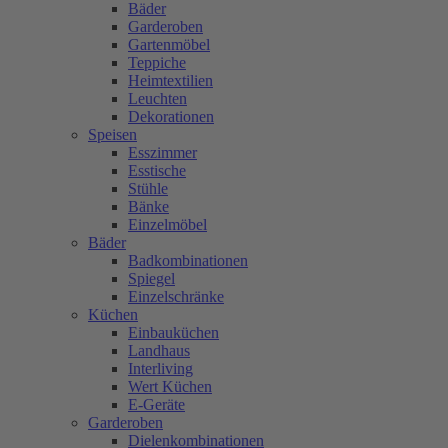
Bäder
Garderoben
Gartenmöbel
Teppiche
Heimtextilien
Leuchten
Dekorationen
Speisen
Esszimmer
Esstische
Stühle
Bänke
Einzelmöbel
Bäder
Badkombinationen
Spiegel
Einzelschränke
Küchen
Einbauküchen
Landhaus
Interliving
Wert Küchen
E-Geräte
Garderoben
Dielenkombinationen