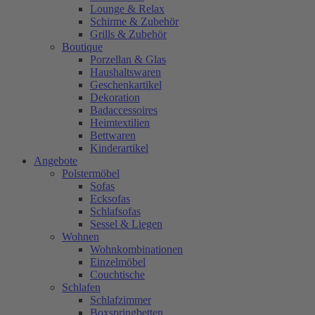
Lounge & Relax
Schirme & Zubehör
Grills & Zubehör
Boutique
Porzellan & Glas
Haushaltswaren
Geschenkartikel
Dekoration
Badaccessoires
Heimtextilien
Bettwaren
Kinderartikel
Angebote
Polstermöbel
Sofas
Ecksofas
Schlafsofas
Sessel & Liegen
Wohnen
Wohnkombinationen
Einzelmöbel
Couchtische
Schlafen
Schlafzimmer
Boxspringbetten