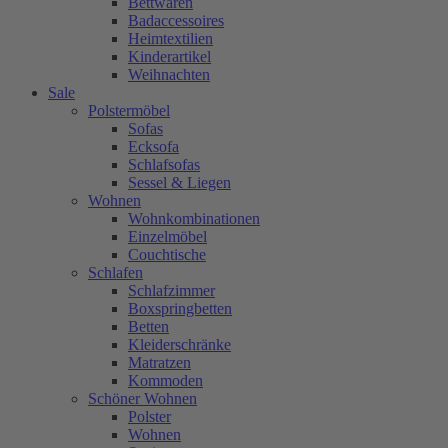
Bettwaren
Badaccessoires
Heimtextilien
Kinderartikel
Weihnachten
Sale
Polstermöbel
Sofas
Ecksofa
Schlafsofas
Sessel & Liegen
Wohnen
Wohnkombinationen
Einzelmöbel
Couchtische
Schlafen
Schlafzimmer
Boxspringbetten
Betten
Kleiderschränke
Matratzen
Kommoden
Schöner Wohnen
Polster
Wohnen