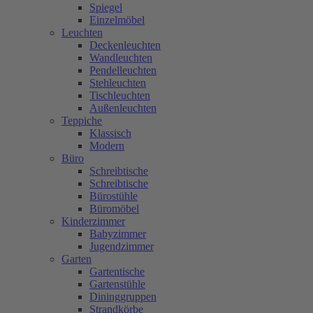
Spiegel
Einzelmöbel
Leuchten
Deckenleuchten
Wandleuchten
Pendelleuchten
Stehleuchten
Tischleuchten
Außenleuchten
Teppiche
Klassisch
Modern
Büro
Schreibtische
Schreibtische
Bürostühle
Büromöbel
Kinderzimmer
Babyzimmer
Jugendzimmer
Garten
Gartentische
Gartenstühle
Dininggruppen
Strandkörbe