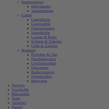
Kinderzimmer
Babyzimmer
Jugendzimmer
Garten
Gartentische
Gartenstühle
Dininggruppen
Strandkörbe
Lounge & Relax
Schirme & Zubehör
Grills & Zubehör
Boutique
Porzellan & Glas
Haushaltswaren
Geschenkartikel
Dekoration
Badaccessoires
Heimtextilien
Bettwaren
Services
Geschichte
Philosophie
Team
Aktuelles
Partner