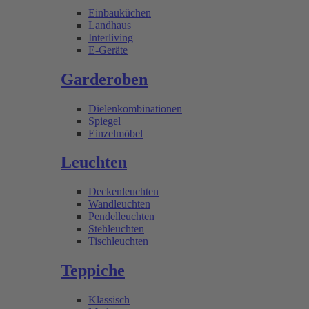
Einbauküchen
Landhaus
Interliving
E-Geräte
Garderoben
Dielenkombinationen
Spiegel
Einzelmöbel
Leuchten
Deckenleuchten
Wandleuchten
Pendelleuchten
Stehleuchten
Tischleuchten
Teppiche
Klassisch