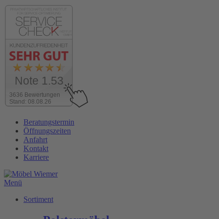
Note 1.53
3636 Bewertungen
Stand: 08.08.26
Zum
Beratungstermin
Inhalt
Öffnungszeiten
wechseln
Anfahrt
Kontakt
Karriere
Menü
Sortiment