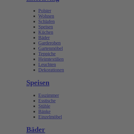
Polster
Wohnen
Schlafen
Speisen
Küchen
Bäder
Garderoben
Gartenmöbel
Teppiche
Heimtextilien
Leuchten
Dekorationen
Speisen
Esszimmer
Esstische
Stühle
Bänke
Einzelmöbel
Bäder