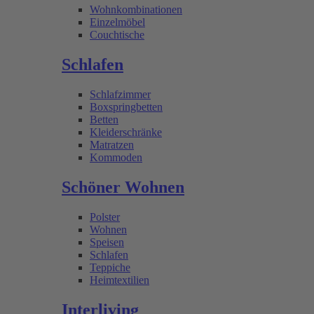
Wohnkombinationen
Einzelmöbel
Couchtische
Schlafen
Schlafzimmer
Boxspringbetten
Betten
Kleiderschränke
Matratzen
Kommoden
Schöner Wohnen
Polster
Wohnen
Speisen
Schlafen
Teppiche
Heimtextilien
Interliving