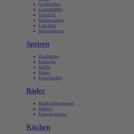
Garderoben
Gartenmöbel
Teppiche
Heimtextilien
Leuchten
Dekorationen
Speisen
Esszimmer
Esstische
Stühle
Bänke
Einzelmöbel
Bäder
Badkombinationen
Spiegel
Einzelschränke
Küchen