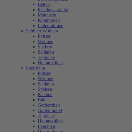
Betten
Kleiderschränke
Matratzen
Kommoden
Lattenrahmen
Schöner Wohnen
Polster
Wohnen
Speisen
Schlafen
Teppiche
Heimtextilien
Interliving
Polster
Wohnen
Schlafen
Speisen
Küchen
Bäder
Garderoben
Gartenmöbel
Teppiche
Heimtextilien
Leuchten
Dekorationen