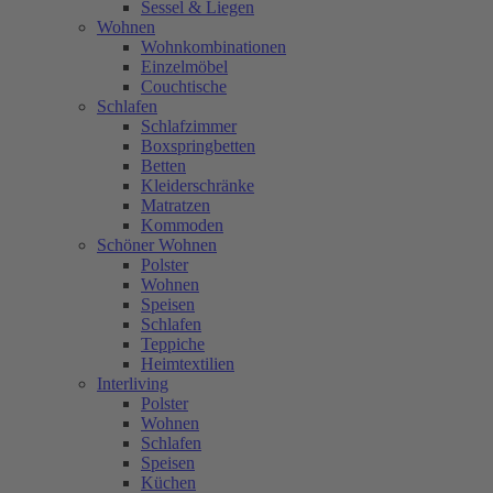
Sessel & Liegen
Wohnen
Wohnkombinationen
Einzelmöbel
Couchtische
Schlafen
Schlafzimmer
Boxspringbetten
Betten
Kleiderschränke
Matratzen
Kommoden
Schöner Wohnen
Polster
Wohnen
Speisen
Schlafen
Teppiche
Heimtextilien
Interliving
Polster
Wohnen
Schlafen
Speisen
Küchen