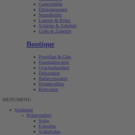
Gartenstühle
Dininggruppen
Strandkörbe
Lounge & Relax
Schirme & Zubehör
Grills & Zubehör
Boutique
Porzellan & Glas
Haushaltswaren
Geschenkartikel
Dekoration
Badaccessoires
Heimtextilien
Bettwaren
MENU
MENU
Sortiment
Polstermöbel
Sofas
Ecksofas
Schlafsofas