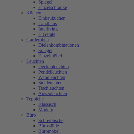
Spiegel
Einzelschränke
Küchen
Einbauküchen
Landhaus
Interliving
E-Geräte
Garderoben
Dielenkombinationen
Spiegel
Einzelmöbel
Leuchten
Deckenleuchten
Pendelleuchten
Wandleuchten
Stehleuchten
Tischleuchten
Außenleuchten
Teppiche
Klassisch
Modern
Büro
Schreibtische
Bürostühle
Büromöbel