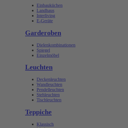
Einbauküchen
Landhaus
Interliving
E-Geräte
Garderoben
Dielenkombinationen
Spiegel
Einzelmöbel
Leuchten
Deckenleuchten
Wandleuchten
Pendelleuchten
Stehleuchten
Tischleuchten
Teppiche
Klassisch