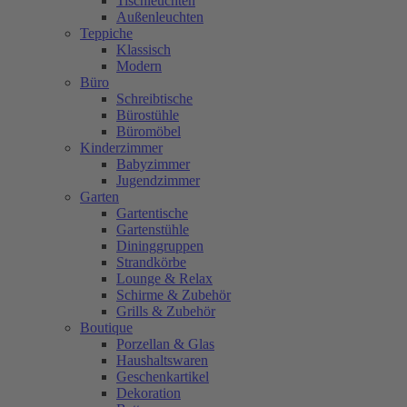
Tischleuchten
Außenleuchten
Teppiche
Klassisch
Modern
Büro
Schreibtische
Bürostühle
Büromöbel
Kinderzimmer
Babyzimmer
Jugendzimmer
Garten
Gartentische
Gartenstühle
Dininggruppen
Strandkörbe
Lounge & Relax
Schirme & Zubehör
Grills & Zubehör
Boutique
Porzellan & Glas
Haushaltswaren
Geschenkartikel
Dekoration