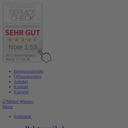
Note 1.53
3632 Bewertungen
Stand: 07.08.26
Zum
Beratungstermin
Inhalt
Öffnungszeiten
wechseln
Anfahrt
Kontakt
Karriere
Menü
Sortiment