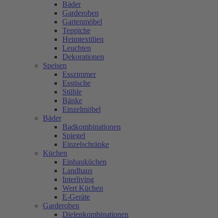
Bäder
Garderoben
Gartenmöbel
Teppiche
Heimtextilien
Leuchten
Dekorationen
Speisen
Esszimmer
Esstische
Stühle
Bänke
Einzelmöbel
Bäder
Badkombinationen
Spiegel
Einzelschränke
Küchen
Einbauküchen
Landhaus
Interliving
Wert Küchen
E-Geräte
Garderoben
Dielenkombinationen