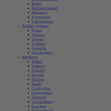
Betten
Kleiderschränke
Matratzen
Kommoden
Lattenrahmen
Schöner Wohnen
Polster
Wohnen
Speisen
Schlafen
Teppiche
Heimtextilien
Interliving
Polster
Wohnen
Schlafen
Speisen
Küchen
Bäder
Garderoben
Gartenmöbel
Teppiche
Heimtextilien
Leuchten
Dekorationen