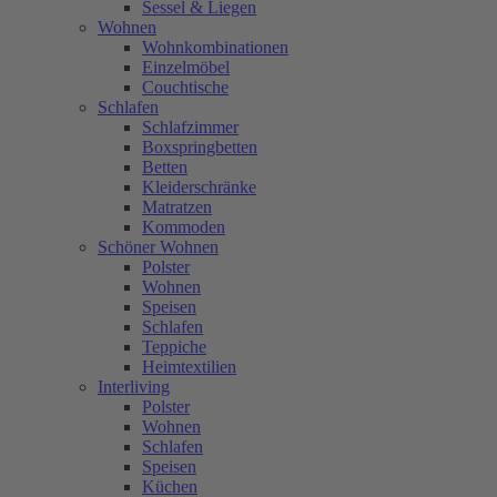
Sessel & Liegen
Wohnen
Wohnkombinationen
Einzelmöbel
Couchtische
Schlafen
Schlafzimmer
Boxspringbetten
Betten
Kleiderschränke
Matratzen
Kommoden
Schöner Wohnen
Polster
Wohnen
Speisen
Schlafen
Teppiche
Heimtextilien
Interliving
Polster
Wohnen
Schlafen
Speisen
Küchen