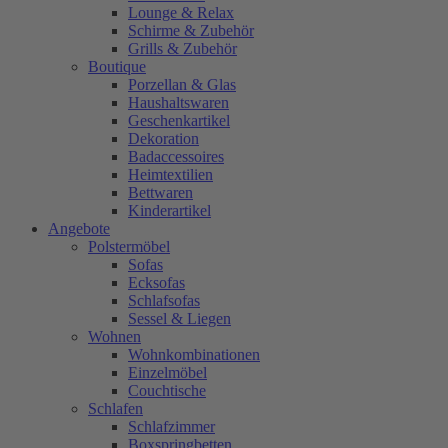
Lounge & Relax
Schirme & Zubehör
Grills & Zubehör
Boutique
Porzellan & Glas
Haushaltswaren
Geschenkartikel
Dekoration
Badaccessoires
Heimtextilien
Bettwaren
Kinderartikel
Angebote
Polstermöbel
Sofas
Ecksofas
Schlafsofas
Sessel & Liegen
Wohnen
Wohnkombinationen
Einzelmöbel
Couchtische
Schlafen
Schlafzimmer
Boxspringbetten