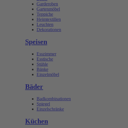
Garderoben
Gartenmöbel
Teppiche
Heimtextilien
Leuchten
Dekorationen
Speisen
Esszimmer
Esstische
Stühle
Bänke
Einzelmöbel
Bäder
Badkombinationen
Spiegel
Einzelschränke
Küchen