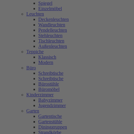
Spiegel
Einzelmöbel
Leuchten
Deckenleuchten
Wandleuchten
Pendelleuchten
Stehleuchten
Tischleuchten
Außenleuchten
Teppiche
Klassisch
Modern
Büro
Schreibtische
Schreibtische
Bürostühle
Büromöbel
Kinderzimmer
Babyzimmer
Jugendzimmer
Garten
Gartentische
Gartenstühle
Dininggruppen
Strandkörbe