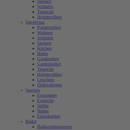
Speisen
Schlafen
Teppiche
Heimtextilien
Interliving
Polstermöbel
Wohnen
Schlafen
Speisen
Küchen
Bäder
Garderoben
Gartenmöbel
Teppiche
Heimtextilien
Leuchten
Dekorationen
Speisen
Esszimmer
Esstische
Stühle
Bänke
Einzelmöbel
Bäder
Badkombinationen