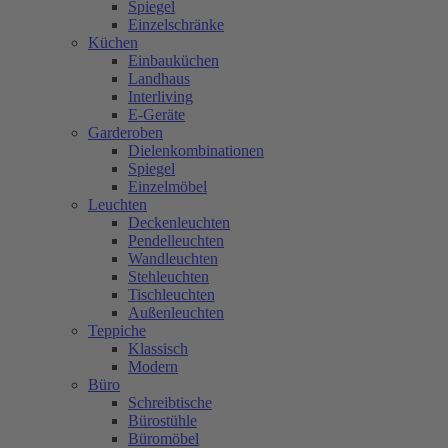
Spiegel
Einzelschränke
Küchen
Einbauküchen
Landhaus
Interliving
E-Geräte
Garderoben
Dielenkombinationen
Spiegel
Einzelmöbel
Leuchten
Deckenleuchten
Pendelleuchten
Wandleuchten
Stehleuchten
Tischleuchten
Außenleuchten
Teppiche
Klassisch
Modern
Büro
Schreibtische
Bürostühle
Büromöbel