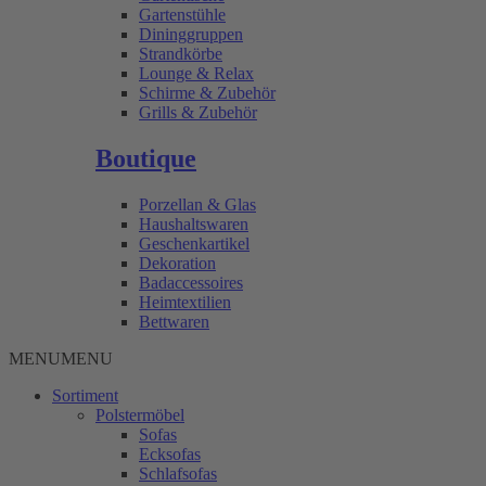
Gartenstühle
Dininggruppen
Strandkörbe
Lounge & Relax
Schirme & Zubehör
Grills & Zubehör
Boutique
Porzellan & Glas
Haushaltswaren
Geschenkartikel
Dekoration
Badaccessoires
Heimtextilien
Bettwaren
MENU
MENU
Sortiment
Polstermöbel
Sofas
Ecksofas
Schlafsofas