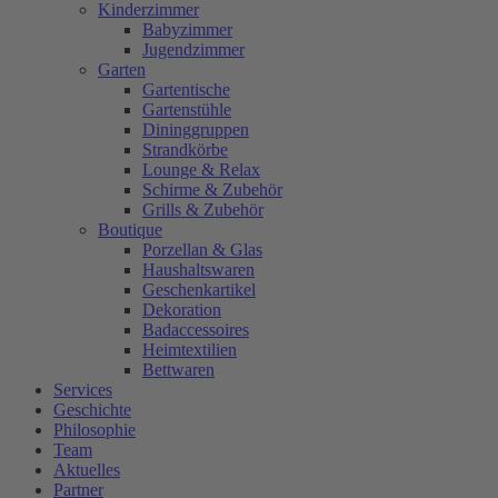
Kinderzimmer
Babyzimmer
Jugendzimmer
Garten
Gartentische
Gartenstühle
Dininggruppen
Strandkörbe
Lounge & Relax
Schirme & Zubehör
Grills & Zubehör
Boutique
Porzellan & Glas
Haushaltswaren
Geschenkartikel
Dekoration
Badaccessoires
Heimtextilien
Bettwaren
Services
Geschichte
Philosophie
Team
Aktuelles
Partner