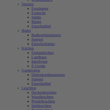
Speisen
Esszimmer
Esstische
Stühle
Bänke
Einzelmöbel
Bäder
Badkombinationen
Spiegel
Einzelschränke
Küchen
Einbauküchen
Landhaus
Interliving
E-Geräte
Garderoben
Dielenkombinationen
Spiegel
Einzelmöbel
Leuchten
Deckenleuchten
Wandleuchten
Pendelleuchten
Stehleuchten