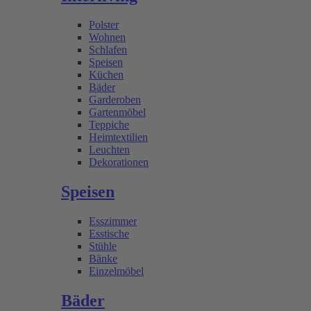
Polster
Wohnen
Schlafen
Speisen
Küchen
Bäder
Garderoben
Gartenmöbel
Teppiche
Heimtextilien
Leuchten
Dekorationen
Speisen
Esszimmer
Esstische
Stühle
Bänke
Einzelmöbel
Bäder