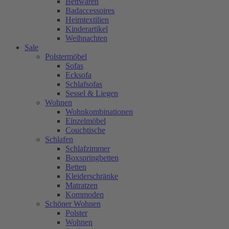
Bettwaren
Badaccessoires
Heimtextilien
Kinderartikel
Weihnachten
Sale
Polstermöbel
Sofas
Ecksofa
Schlafsofas
Sessel & Liegen
Wohnen
Wohnkombinationen
Einzelmöbel
Couchtische
Schlafen
Schlafzimmer
Boxspringbetten
Betten
Kleiderschränke
Matratzen
Kommoden
Schöner Wohnen
Polster
Wohnen