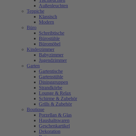
Tischleuchten
Außenleuchten
Teppiche
Klassisch
Modern
Büro
Schreibtische
Bürostühle
Büromöbel
Kinderzimmer
Babyzimmer
Jugendzimmer
Garten
Gartentische
Gartenstühle
Dininggruppen
Strandkörbe
Lounge & Relax
Schirme & Zubehör
Grills & Zubehör
Boutique
Porzellan & Glas
Haushaltswaren
Geschenkartikel
Dekoration