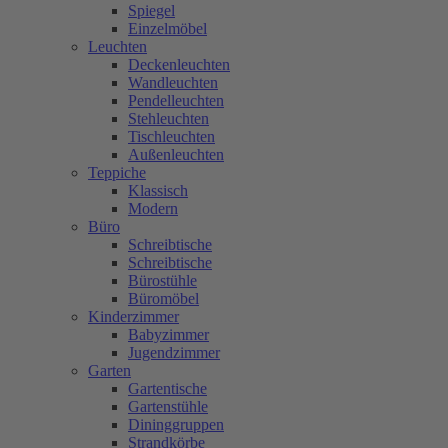
Spiegel
Einzelmöbel
Leuchten
Deckenleuchten
Wandleuchten
Pendelleuchten
Stehleuchten
Tischleuchten
Außenleuchten
Teppiche
Klassisch
Modern
Büro
Schreibtische
Schreibtische
Bürostühle
Büromöbel
Kinderzimmer
Babyzimmer
Jugendzimmer
Garten
Gartentische
Gartenstühle
Dininggruppen
Strandkörbe