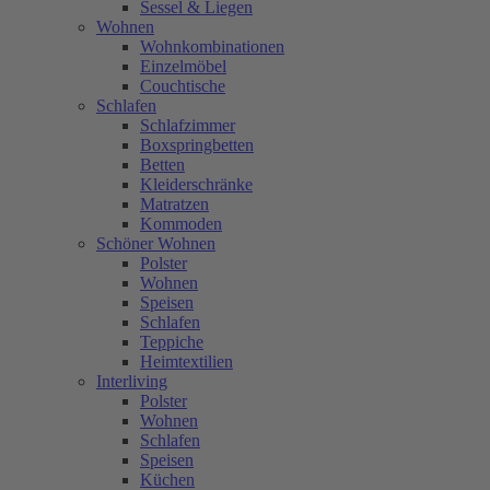
Sessel & Liegen
Wohnen
Wohnkombinationen
Einzelmöbel
Couchtische
Schlafen
Schlafzimmer
Boxspringbetten
Betten
Kleiderschränke
Matratzen
Kommoden
Schöner Wohnen
Polster
Wohnen
Speisen
Schlafen
Teppiche
Heimtextilien
Interliving
Polster
Wohnen
Schlafen
Speisen
Küchen