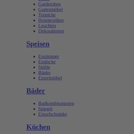
Garderoben
Gartenmöbel
Teppiche
Heimtextilien
Leuchten
Dekorationen
Speisen
Esszimmer
Esstische
Stühle
Bänke
Einzelmöbel
Bäder
Badkombinationen
Spiegel
Einzelschränke
Küchen