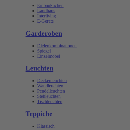
Einbauküchen
Landhaus
Interliving
E-Geräte
Garderoben
Dielenkombinationen
Spiegel
Einzelmöbel
Leuchten
Deckenleuchten
Wandleuchten
Pendelleuchten
Stehleuchten
Tischleuchten
Teppiche
Klassisch