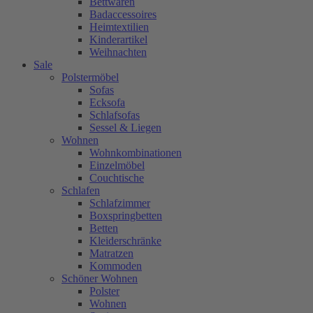
Bettwaren
Badaccessoires
Heimtextilien
Kinderartikel
Weihnachten
Sale
Polstermöbel
Sofas
Ecksofa
Schlafsofas
Sessel & Liegen
Wohnen
Wohnkombinationen
Einzelmöbel
Couchtische
Schlafen
Schlafzimmer
Boxspringbetten
Betten
Kleiderschränke
Matratzen
Kommoden
Schöner Wohnen
Polster
Wohnen