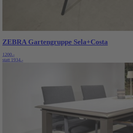
ZEBRA Gartengruppe Sela+Costa
1200.-
statt 1934.-