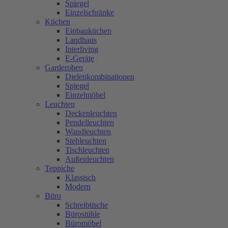
Spiegel
Einzelschränke
Küchen
Einbauküchen
Landhaus
Interliving
E-Geräte
Garderoben
Dielenkombinationen
Spiegel
Einzelmöbel
Leuchten
Deckenleuchten
Pendelleuchten
Wandleuchten
Stehleuchten
Tischleuchten
Außenleuchten
Teppiche
Klassisch
Modern
Büro
Schreibtische
Bürostühle
Büromöbel