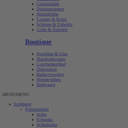
Gartenstühle
Dininggruppen
Strandkörbe
Lounge & Relax
Schirme & Zubehör
Grills & Zubehör
Boutique
Porzellan & Glas
Haushaltswaren
Geschenkartikel
Dekoration
Badaccessoires
Heimtextilien
Bettwaren
MENU
MENU
Sortiment
Polstermöbel
Sofas
Ecksofas
Schlafsofas