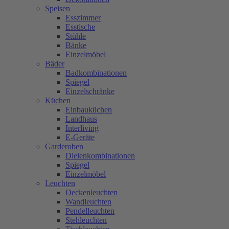
Speisen
Esszimmer
Esstische
Stühle
Bänke
Einzelmöbel
Bäder
Badkombinationen
Spiegel
Einzelschränke
Küchen
Einbauküchen
Landhaus
Interliving
E-Geräte
Garderoben
Dielenkombinationen
Spiegel
Einzelmöbel
Leuchten
Deckenleuchten
Wandleuchten
Pendelleuchten
Stehleuchten