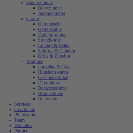
Kinderzimmer
Babyzimmer
Jugendzimmer
Garten
Gartentische
Gartenstühle
Dininggruppen
Strandkörbe
Lounge & Relax
Schirme & Zubehör
Grills & Zubehör
Boutique
Porzellan & Glas
Haushaltswaren
Geschenkartikel
Dekoration
Badaccessoires
Heimtextilien
Bettwaren
Services
Geschichte
Philosophie
Team
Aktuelles
Partner