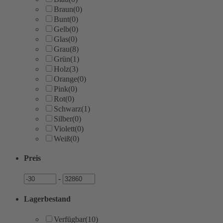
Braun
(0)
Bunt
(0)
Gelb
(0)
Glas
(0)
Grau
(8)
Grün
(1)
Holz
(3)
Orange
(0)
Pink
(0)
Rot
(0)
Schwarz
(1)
Silber
(0)
Violett
(0)
Weiß
(0)
Preis
Preis
Preis
-
Lagerbestand
Verfügbar
(10)