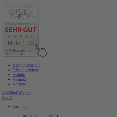
Note 1.53
3632 Bewertungen
Stand: 06.08.26
Zum
Beratungstermin
Inhalt
Öffnungszeiten
wechseln
Anfahrt
Kontakt
Karriere
Menü
Sortiment