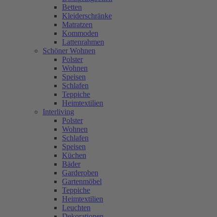
Betten
Kleiderschränke
Matratzen
Kommoden
Lattenrahmen
Schöner Wohnen
Polster
Wohnen
Speisen
Schlafen
Teppiche
Heimtextilien
Interliving
Polster
Wohnen
Schlafen
Speisen
Küchen
Bäder
Garderoben
Gartenmöbel
Teppiche
Heimtextilien
Leuchten
Dekorationen