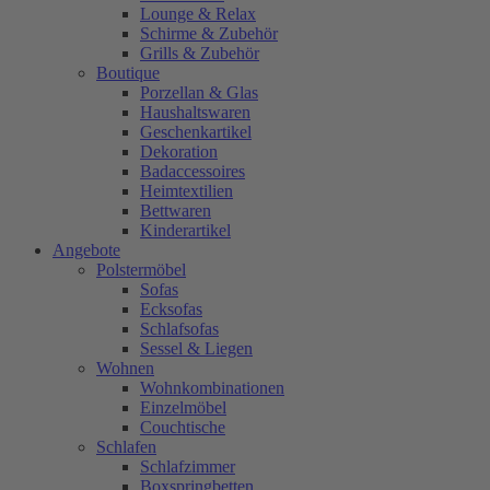
Lounge & Relax
Schirme & Zubehör
Grills & Zubehör
Boutique
Porzellan & Glas
Haushaltswaren
Geschenkartikel
Dekoration
Badaccessoires
Heimtextilien
Bettwaren
Kinderartikel
Angebote
Polstermöbel
Sofas
Ecksofas
Schlafsofas
Sessel & Liegen
Wohnen
Wohnkombinationen
Einzelmöbel
Couchtische
Schlafen
Schlafzimmer
Boxspringbetten