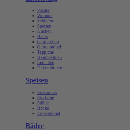
Polster
Wohnen
Schlafen
Speisen
Küchen
Bäder
Garderoben
Gartenmöbel
Teppiche
Heimtextilien
Leuchten
Dekorationen
Speisen
Esszimmer
Esstische
Stühle
Bänke
Einzelmöbel
Bäder