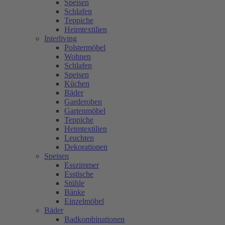
Speisen
Schlafen
Teppiche
Heimtextilien
Interliving
Polstermöbel
Wohnen
Schlafen
Speisen
Küchen
Bäder
Garderoben
Gartenmöbel
Teppiche
Heimtextilien
Leuchten
Dekorationen
Speisen
Esszimmer
Esstische
Stühle
Bänke
Einzelmöbel
Bäder
Badkombinationen