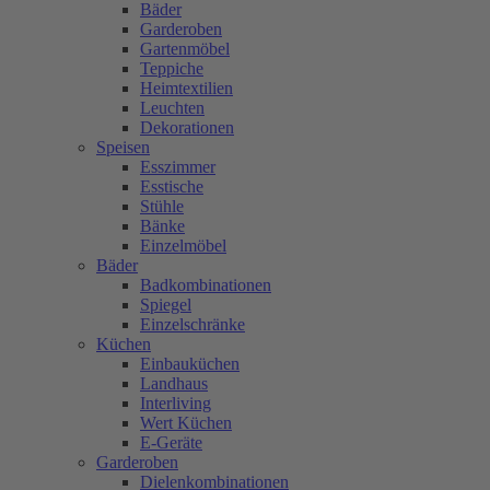
Bäder
Garderoben
Gartenmöbel
Teppiche
Heimtextilien
Leuchten
Dekorationen
Speisen
Esszimmer
Esstische
Stühle
Bänke
Einzelmöbel
Bäder
Badkombinationen
Spiegel
Einzelschränke
Küchen
Einbauküchen
Landhaus
Interliving
Wert Küchen
E-Geräte
Garderoben
Dielenkombinationen