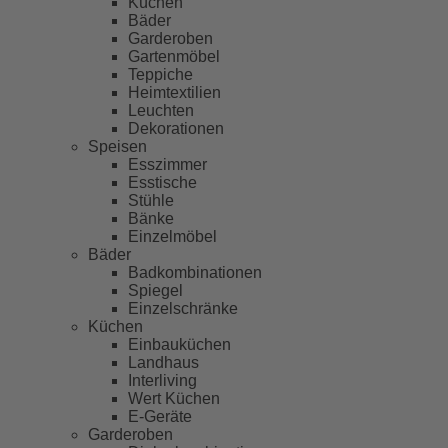
Küchen
Bäder
Garderoben
Gartenmöbel
Teppiche
Heimtextilien
Leuchten
Dekorationen
Speisen
Esszimmer
Esstische
Stühle
Bänke
Einzelmöbel
Bäder
Badkombinationen
Spiegel
Einzelschränke
Küchen
Einbauküchen
Landhaus
Interliving
Wert Küchen
E-Geräte
Garderoben