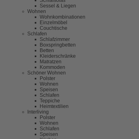
Schlafsofas
Sessel & Liegen
Wohnen
Wohnkombinationen
Einzelmöbel
Couchtische
Schlafen
Schlafzimmer
Boxspringbetten
Betten
Kleiderschränke
Matratzen
Kommoden
Schöner Wohnen
Polster
Wohnen
Speisen
Schlafen
Teppiche
Heimtextilien
Interliving
Polster
Wohnen
Schlafen
Speisen