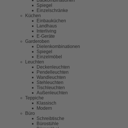
Badkombinationen
Spiegel
Einzelschränke
Küchen
Einbauküchen
Landhaus
Interliving
E-Geräte
Garderoben
Dielenkombinationen
Spiegel
Einzelmöbel
Leuchten
Deckenleuchten
Pendelleuchten
Wandleuchten
Stehleuchten
Tischleuchten
Außenleuchten
Teppiche
Klassisch
Modern
Büro
Schreibtische
Bürostühle