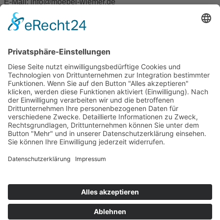
E-Mail:
info@moebel-wiemer.de
Öffnungszeiten
Montag – Freitag 10 – 19 Uhr
Samstag 9 – 18 Uhr
Das Unternehmen
Geschichte
Philosophie
Team
Karriere
Folgen Sie uns
Sortiment
Services
Restaurant
Aktuelles
Prospekte
Angebote
© 2026 Möbel Wiemer GmbH & Co. KG
Impressum