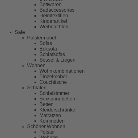
Bettwaren
Badaccessoires
Heimtextilien
Kinderartikel
Weihnachten
Sale
Polstermöbel
Sofas
Ecksofa
Schlafsofas
Sessel & Liegen
Wohnen
Wohnkombinationen
Einzelmöbel
Couchtische
Schlafen
Schlafzimmer
Boxspringbetten
Betten
Kleiderschränke
Matratzen
Kommoden
Schöner Wohnen
Polster
Wohnen