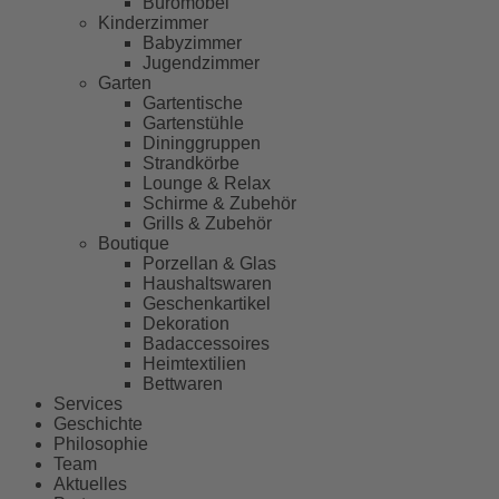
Büromöbel
Kinderzimmer
Babyzimmer
Jugendzimmer
Garten
Gartentische
Gartenstühle
Dininggruppen
Strandkörbe
Lounge & Relax
Schirme & Zubehör
Grills & Zubehör
Boutique
Porzellan & Glas
Haushaltswaren
Geschenkartikel
Dekoration
Badaccessoires
Heimtextilien
Bettwaren
Services
Geschichte
Philosophie
Team
Aktuelles