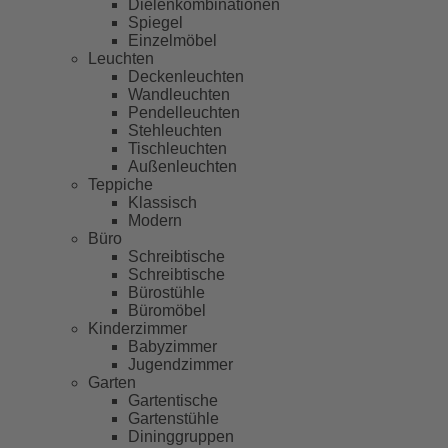
Dielenkombinationen
Spiegel
Einzelmöbel
Leuchten
Deckenleuchten
Wandleuchten
Pendelleuchten
Stehleuchten
Tischleuchten
Außenleuchten
Teppiche
Klassisch
Modern
Büro
Schreibtische
Schreibtische
Bürostühle
Büromöbel
Kinderzimmer
Babyzimmer
Jugendzimmer
Garten
Gartentische
Gartenstühle
Dininggruppen