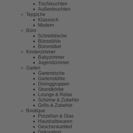
Tischleuchten
Außenleuchten
Teppiche
Klassisch
Modern
Büro
Schreibtische
Bürostühle
Büromöbel
Kinderzimmer
Babyzimmer
Jugendzimmer
Garten
Gartentische
Gartenstühle
Dininggruppen
Strandkörbe
Lounge & Relax
Schirme & Zubehör
Grills & Zubehör
Boutique
Porzellan & Glas
Haushaltswaren
Geschenkartikel
Dekoration