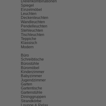
Dielenkombinationen
Spiegel
Einzelmöbel
Leuchten
Deckenleuchten
Wandleuchten
Pendelleuchten
Stehleuchten
Tischleuchten
Teppiche
Klassisch
Modern
Büro
Schreibtische
Bürostühle
Büromöbel
Kinderzimmer
Babyzimmer
Jugendzimmer
Garten
Gartentische
Gartenstühle
Dininggruppen
Strandkörbe
Lounge & Relax