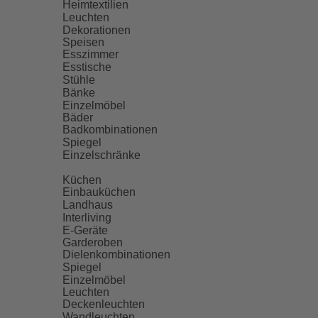
Heimtextilien
Leuchten
Dekorationen
Speisen
Esszimmer
Esstische
Stühle
Bänke
Einzelmöbel
Bäder
Badkombinationen
Spiegel
Einzelschränke
Küchen
Einbauküchen
Landhaus
Interliving
E-Geräte
Garderoben
Dielenkombinationen
Spiegel
Einzelmöbel
Leuchten
Deckenleuchten
Wandleuchten