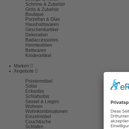
Schirme & Zubehör
Grills & Zubehör
Boutique
Porzellan & Glas
Haushaltswaren
Geschenkartikel
Dekoration
Badaccessoires
Heimtextilien
Bettwaren
Kinderartikel
Marken
Angebote
Polstermöbel
Sofas
Ecksofas
Schlafsofas
Sessel & Liegen
Wohnen
Wohnkombinationen
Einzelmöbel
Couchtische
Schlafen