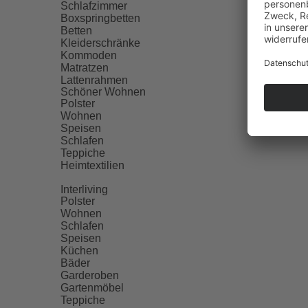
Schlafzimmer
Boxspringbetten
Betten
Kleiderschränke
Kommoden
Matratzen
Lattenrahmen
Schöner Wohnen
Polster
Wohnen
Speisen
Schlafen
Teppiche
Heimtextilien
Interliving
Polster
Wohnen
Schlafen
Speisen
Küchen
Bäder
Garderoben
Gartenmöbel
Teppiche