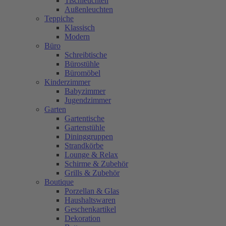
Tischleuchten
Außenleuchten
Teppiche
Klassisch
Modern
Büro
Schreibtische
Bürostühle
Büromöbel
Kinderzimmer
Babyzimmer
Jugendzimmer
Garten
Gartentische
Gartenstühle
Dininggruppen
Strandkörbe
Lounge & Relax
Schirme & Zubehör
Grills & Zubehör
Boutique
Porzellan & Glas
Haushaltswaren
Geschenkartikel
Dekoration