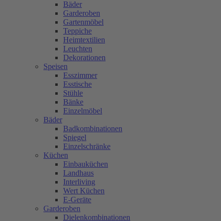
Bäder
Garderoben
Gartenmöbel
Teppiche
Heimtextilien
Leuchten
Dekorationen
Speisen
Esszimmer
Esstische
Stühle
Bänke
Einzelmöbel
Bäder
Badkombinationen
Spiegel
Einzelschränke
Küchen
Einbauküchen
Landhaus
Interliving
Wert Küchen
E-Geräte
Garderoben
Dielenkombinationen