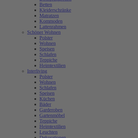
Betten
Kleiderschränke
Matratzen
Kommoden
Lattenrahmen
Schöner Wohnen
Polster
Wohnen
Speisen
Schlafen
Teppiche
Heimtextilien
Interliving
Polster
Wohnen
Schlafen
Speisen
Küchen
Bäder
Garderoben
Gartenmöbel
Teppiche
Heimtextilien
Leuchten
Dekorationen