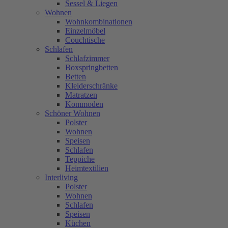
Sessel & Liegen
Wohnen
Wohnkombinationen
Einzelmöbel
Couchtische
Schlafen
Schlafzimmer
Boxspringbetten
Betten
Kleiderschränke
Matratzen
Kommoden
Schöner Wohnen
Polster
Wohnen
Speisen
Schlafen
Teppiche
Heimtextilien
Interliving
Polster
Wohnen
Schlafen
Speisen
Küchen