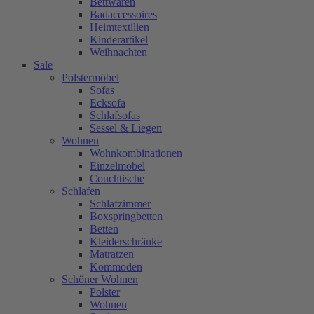
Bettwaren
Badaccessoires
Heimtextilien
Kinderartikel
Weihnachten
Sale
Polstermöbel
Sofas
Ecksofa
Schlafsofas
Sessel & Liegen
Wohnen
Wohnkombinationen
Einzelmöbel
Couchtische
Schlafen
Schlafzimmer
Boxspringbetten
Betten
Kleiderschränke
Matratzen
Kommoden
Schöner Wohnen
Polster
Wohnen