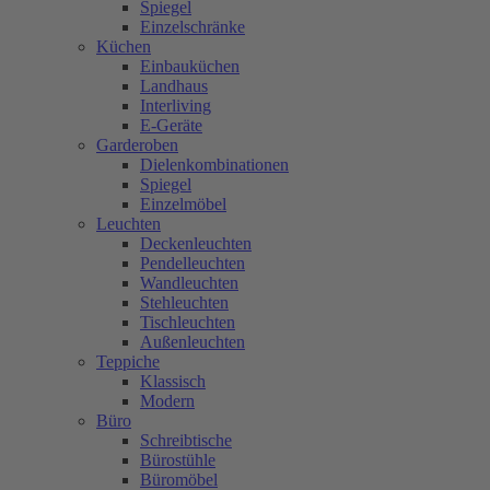
Spiegel
Einzelschränke
Küchen
Einbauküchen
Landhaus
Interliving
E-Geräte
Garderoben
Dielenkombinationen
Spiegel
Einzelmöbel
Leuchten
Deckenleuchten
Pendelleuchten
Wandleuchten
Stehleuchten
Tischleuchten
Außenleuchten
Teppiche
Klassisch
Modern
Büro
Schreibtische
Bürostühle
Büromöbel