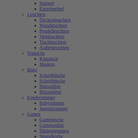
Spiegel
Einzelmöbel
Leuchten
Deckenleuchten
Wandleuchten
Pendelleuchten
Stehleuchten
Tischleuchten
Außenleuchten
Teppiche
Klassisch
Modern
Büro
Schreibtische
Schreibtische
Bürostühle
Büromöbel
Kinderzimmer
Babyzimmer
Jugendzimmer
Garten
Gartentische
Gartenstühle
Dininggruppen
Strandkörbe