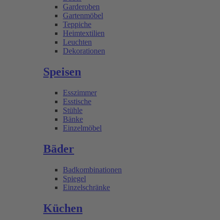
Garderoben
Gartenmöbel
Teppiche
Heimtextilien
Leuchten
Dekorationen
Speisen
Esszimmer
Esstische
Stühle
Bänke
Einzelmöbel
Bäder
Badkombinationen
Spiegel
Einzelschränke
Küchen