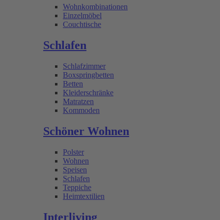
Wohnkombinationen
Einzelmöbel
Couchtische
Schlafen
Schlafzimmer
Boxspringbetten
Betten
Kleiderschränke
Matratzen
Kommoden
Schöner Wohnen
Polster
Wohnen
Speisen
Schlafen
Teppiche
Heimtextilien
Interliving