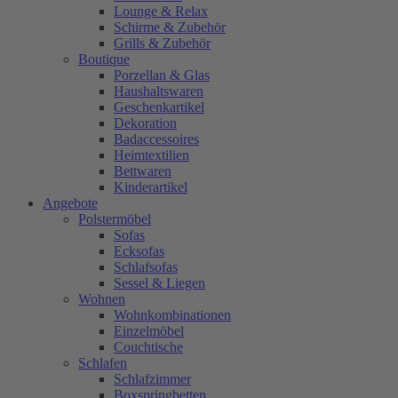
Lounge & Relax
Schirme & Zubehör
Grills & Zubehör
Boutique
Porzellan & Glas
Haushaltswaren
Geschenkartikel
Dekoration
Badaccessoires
Heimtextilien
Bettwaren
Kinderartikel
Angebote
Polstermöbel
Sofas
Ecksofas
Schlafsofas
Sessel & Liegen
Wohnen
Wohnkombinationen
Einzelmöbel
Couchtische
Schlafen
Schlafzimmer
Boxspringbetten