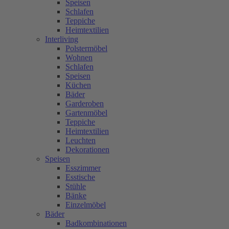
Speisen
Schlafen
Teppiche
Heimtextilien
Interliving
Polstermöbel
Wohnen
Schlafen
Speisen
Küchen
Bäder
Garderoben
Gartenmöbel
Teppiche
Heimtextilien
Leuchten
Dekorationen
Speisen
Esszimmer
Esstische
Stühle
Bänke
Einzelmöbel
Bäder
Badkombinationen