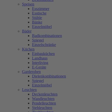
Speisen
Esszimmer
Esstische
Stühle
Bänke
Einzelmöbel
Bäder
Badkombinationen
Spiegel
Einzelschränke
Küchen
Einbauküchen
Landhaus
Interliving
E-Geräte
Garderoben
Dielenkombinationen
Spiegel
Einzelmöbel
Leuchten
Deckenleuchten
Wandleuchten
Pendelleuchten
Stehleuchten