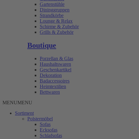
Gartenstühle
Dininggruppen
Strandkörbe
Lounge & Relax
Schirme & Zubehör
Grills & Zubehör
Boutique
Porzellan & Glas
Haushaltswaren
Geschenkartikel
Dekoration
Badaccessoires
Heimtextilien
Bettwaren
MENU
MENU
Sortiment
Polstermöbel
Sofas
Ecksofas
Schlafsofas