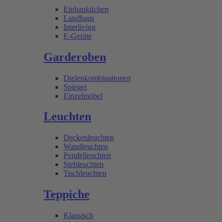
Einbauküchen
Landhaus
Interliving
E-Geräte
Garderoben
Dielenkombinationen
Spiegel
Einzelmöbel
Leuchten
Deckenleuchten
Wandleuchten
Pendelleuchten
Stehleuchten
Tischleuchten
Teppiche
Klassisch