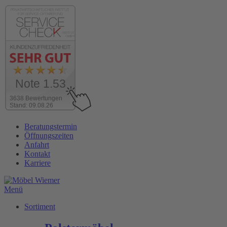
Note 1.53
3638 Bewertungen
Stand: 09.08.26
Zum
Beratungstermin
Inhalt
Öffnungszeiten
wechseln
Anfahrt
Kontakt
Karriere
Menü
Sortiment