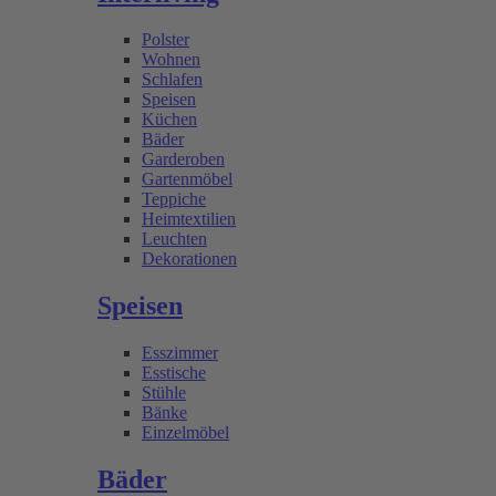
Polster
Wohnen
Schlafen
Speisen
Küchen
Bäder
Garderoben
Gartenmöbel
Teppiche
Heimtextilien
Leuchten
Dekorationen
Speisen
Esszimmer
Esstische
Stühle
Bänke
Einzelmöbel
Bäder