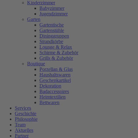
Kinderzimmer
Babyzimmer
Jugendzimmer
Garten
Gartentische
Gartenstühle
Dininggruppen
Strandkörbe
Lounge & Relax
Schirme & Zubehör
Grills & Zubehör
Boutique
Porzellan & Glas
Haushaltswaren
Geschenkartikel
Dekoration
Badaccessoires
Heimtextilien
Bettwaren
Services
Geschichte
Philosophie
Team
Aktuelles
Partner