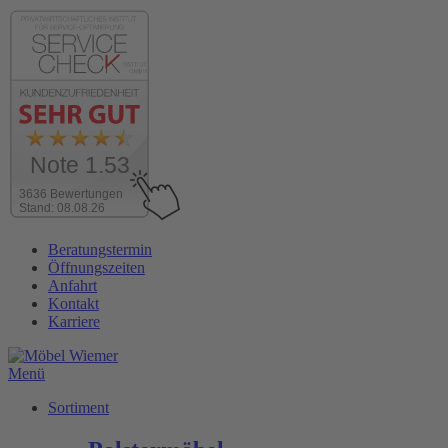
Note 1.53
3636 Bewertungen
Stand: 08.08.26
Zum
Beratungstermin
Inhalt
Öffnungszeiten
wechseln
Anfahrt
Kontakt
Karriere
Menü
Sortiment