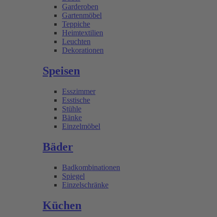
Garderoben
Gartenmöbel
Teppiche
Heimtextilien
Leuchten
Dekorationen
Speisen
Esszimmer
Esstische
Stühle
Bänke
Einzelmöbel
Bäder
Badkombinationen
Spiegel
Einzelschränke
Küchen