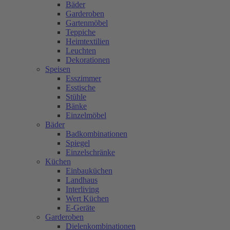
Bäder
Garderoben
Gartenmöbel
Teppiche
Heimtextilien
Leuchten
Dekorationen
Speisen
Esszimmer
Esstische
Stühle
Bänke
Einzelmöbel
Bäder
Badkombinationen
Spiegel
Einzelschränke
Küchen
Einbauküchen
Landhaus
Interliving
Wert Küchen
E-Geräte
Garderoben
Dielenkombinationen