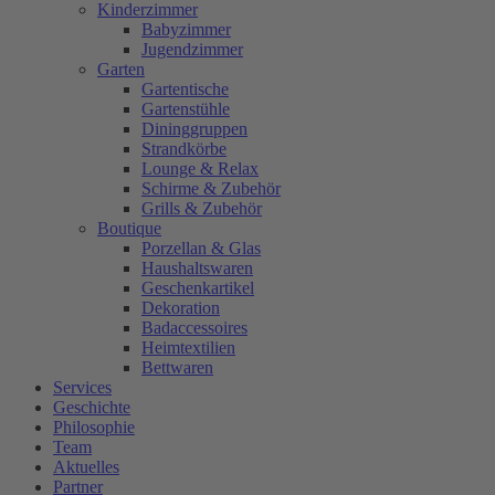
Kinderzimmer
Babyzimmer
Jugendzimmer
Garten
Gartentische
Gartenstühle
Dininggruppen
Strandkörbe
Lounge & Relax
Schirme & Zubehör
Grills & Zubehör
Boutique
Porzellan & Glas
Haushaltswaren
Geschenkartikel
Dekoration
Badaccessoires
Heimtextilien
Bettwaren
Services
Geschichte
Philosophie
Team
Aktuelles
Partner