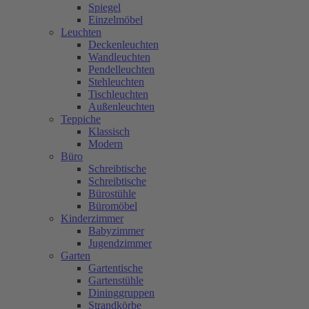
Spiegel
Einzelmöbel
Leuchten
Deckenleuchten
Wandleuchten
Pendelleuchten
Stehleuchten
Tischleuchten
Außenleuchten
Teppiche
Klassisch
Modern
Büro
Schreibtische
Schreibtische
Bürostühle
Büromöbel
Kinderzimmer
Babyzimmer
Jugendzimmer
Garten
Gartentische
Gartenstühle
Dininggruppen
Strandkörbe