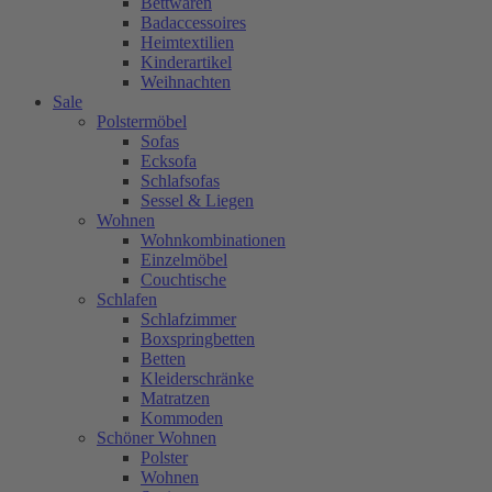
Bettwaren
Badaccessoires
Heimtextilien
Kinderartikel
Weihnachten
Sale
Polstermöbel
Sofas
Ecksofa
Schlafsofas
Sessel & Liegen
Wohnen
Wohnkombinationen
Einzelmöbel
Couchtische
Schlafen
Schlafzimmer
Boxspringbetten
Betten
Kleiderschränke
Matratzen
Kommoden
Schöner Wohnen
Polster
Wohnen