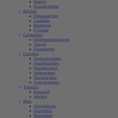
Spiegel
Einzelschränke
Küchen
Einbauküchen
Landhaus
Interliving
E-Geräte
Garderoben
Dielenkombinationen
Spiegel
Einzelmöbel
Leuchten
Deckenleuchten
Pendelleuchten
Wandleuchten
Stehleuchten
Tischleuchten
Außenleuchten
Teppiche
Klassisch
Modern
Büro
Schreibtische
Bürostühle
Büromöbel