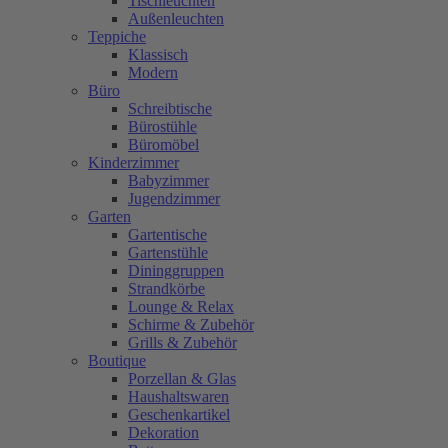
Tischleuchten
Außenleuchten
Teppiche
Klassisch
Modern
Büro
Schreibtische
Bürostühle
Büromöbel
Kinderzimmer
Babyzimmer
Jugendzimmer
Garten
Gartentische
Gartenstühle
Dininggruppen
Strandkörbe
Lounge & Relax
Schirme & Zubehör
Grills & Zubehör
Boutique
Porzellan & Glas
Haushaltswaren
Geschenkartikel
Dekoration