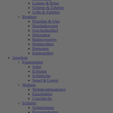
Lounge & Relax
Schirme & Zubehör
Grills & Zubehör
Boutique
Porzellan & Glas
Haushaltswaren
Geschenkartikel
Dekoration
Badaccessoires
Heimtextilien
Bettwaren
Kinderartikel
Angebote
Polstermöbel
Sofas
Ecksofas
Schlafsofas
Sessel & Liegen
Wohnen
Wohnkombinationen
Einzelmöbel
Couchtische
Schlafen
Schlafzimmer
Boxspringbetten