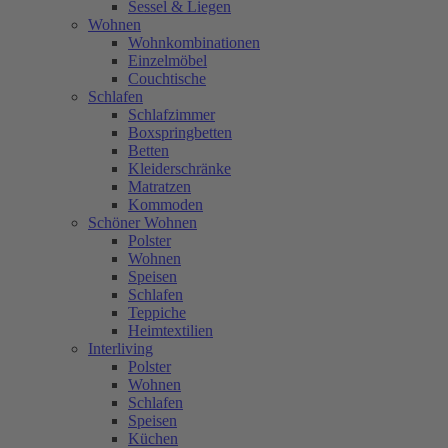
Sessel & Liegen
Wohnen
Wohnkombinationen
Einzelmöbel
Couchtische
Schlafen
Schlafzimmer
Boxspringbetten
Betten
Kleiderschränke
Matratzen
Kommoden
Schöner Wohnen
Polster
Wohnen
Speisen
Schlafen
Teppiche
Heimtextilien
Interliving
Polster
Wohnen
Schlafen
Speisen
Küchen