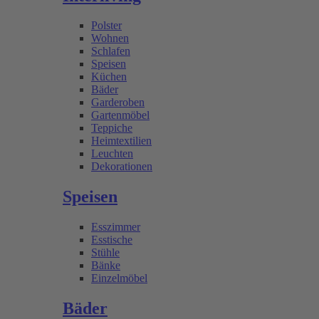
Polster
Wohnen
Schlafen
Speisen
Küchen
Bäder
Garderoben
Gartenmöbel
Teppiche
Heimtextilien
Leuchten
Dekorationen
Speisen
Esszimmer
Esstische
Stühle
Bänke
Einzelmöbel
Bäder