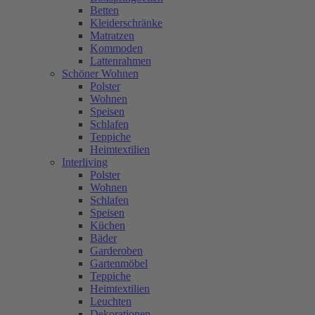
Betten
Kleiderschränke
Matratzen
Kommoden
Lattenrahmen
Schöner Wohnen
Polster
Wohnen
Speisen
Schlafen
Teppiche
Heimtextilien
Interliving
Polster
Wohnen
Schlafen
Speisen
Küchen
Bäder
Garderoben
Gartenmöbel
Teppiche
Heimtextilien
Leuchten
Dekorationen