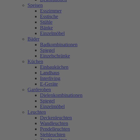
Speisen
Esszimmer
Esstische
Stühle
Bänke
Einzelmöbel
Bäder
Badkombinationen
Spiegel
Einzelschränke
Küchen
Einbauküchen
Landhaus
Interliving
E-Geräte
Garderoben
Dielenkombinationen
Spiegel
Einzelmöbel
Leuchten
Deckenleuchten
Wandleuchten
Pendelleuchten
Stehleuchten