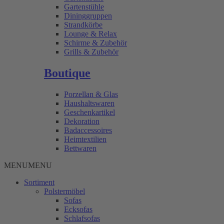
Gartenstühle
Dininggruppen
Strandkörbe
Lounge & Relax
Schirme & Zubehör
Grills & Zubehör
Boutique
Porzellan & Glas
Haushaltswaren
Geschenkartikel
Dekoration
Badaccessoires
Heimtextilien
Bettwaren
MENU
MENU
Sortiment
Polstermöbel
Sofas
Ecksofas
Schlafsofas