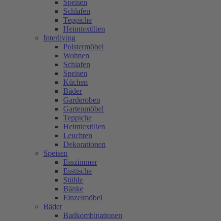
Speisen
Schlafen
Teppiche
Heimtextilien
Interliving
Polstermöbel
Wohnen
Schlafen
Speisen
Küchen
Bäder
Garderoben
Gartenmöbel
Teppiche
Heimtextilien
Leuchten
Dekorationen
Speisen
Esszimmer
Esstische
Stühle
Bänke
Einzelmöbel
Bäder
Badkombinationen