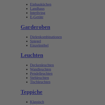
Einbauküchen
Landhaus
Interliving
E-Geräte
Garderoben
Dielenkombinationen
Spiegel
Einzelmöbel
Leuchten
Deckenleuchten
Wandleuchten
Pendelleuchten
Stehleuchten
Tischleuchten
Teppiche
Klassisch