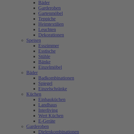
Bäder
Garderoben
Gartenmöbel
Teppiche
Heimtextilien
Leuchten
Dekorationen
Speisen
Esszimmer
Esstische
Stühle
Bänke
Einzelmöbel
Bäder
Badkombinationen
Spiegel
Einzelschränke
Küchen
Einbauküchen
Landhaus
Interliving
Wert Küchen
E-Geräte
Garderoben
Dielenkombinationen