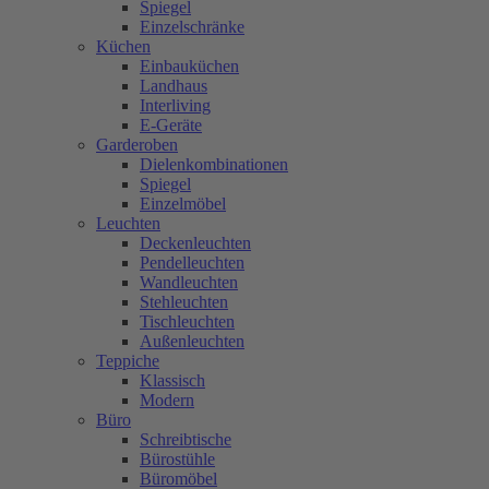
Spiegel
Einzelschränke
Küchen
Einbauküchen
Landhaus
Interliving
E-Geräte
Garderoben
Dielenkombinationen
Spiegel
Einzelmöbel
Leuchten
Deckenleuchten
Pendelleuchten
Wandleuchten
Stehleuchten
Tischleuchten
Außenleuchten
Teppiche
Klassisch
Modern
Büro
Schreibtische
Bürostühle
Büromöbel