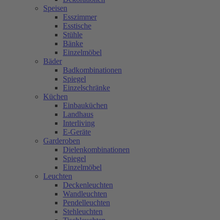
Speisen
Esszimmer
Esstische
Stühle
Bänke
Einzelmöbel
Bäder
Badkombinationen
Spiegel
Einzelschränke
Küchen
Einbauküchen
Landhaus
Interliving
E-Geräte
Garderoben
Dielenkombinationen
Spiegel
Einzelmöbel
Leuchten
Deckenleuchten
Wandleuchten
Pendelleuchten
Stehleuchten