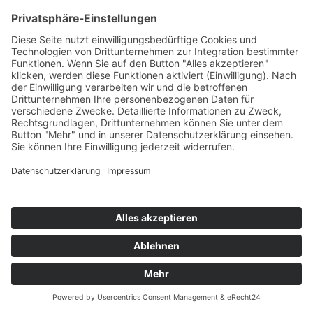
Kontakt
Möbel Wiemer GmbH & Co. KG
Martin-Opitz-Straße 2
59494 Soest
Telefon:
02921 9670-0
Telefax:
02921 77011
E-Mail:
info@moebel-wiemer.de