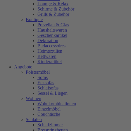
Lounge & Relax
Schirme & Zubehör
Grills & Zubehör
Boutique
Porzellan & Glas
Haushaltswaren
Geschenkartikel
Dekoration
Badaccessoires
Heimtextilien
Bettwaren
Kinderartikel
Angebote
Polstermöbel
Sofas
Ecksofas
Schlafsofas
Sessel & Liegen
Wohnen
Wohnkombinationen
Einzelmöbel
Couchtische
Schlafen
Schlafzimmer
Boxspringbetten