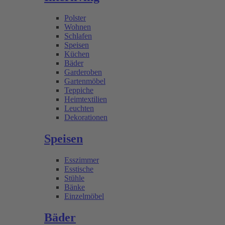
Polster
Wohnen
Schlafen
Speisen
Küchen
Bäder
Garderoben
Gartenmöbel
Teppiche
Heimtextilien
Leuchten
Dekorationen
Speisen
Esszimmer
Esstische
Stühle
Bänke
Einzelmöbel
Bäder