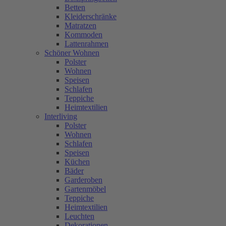
Betten
Kleiderschränke
Matratzen
Kommoden
Lattenrahmen
Schöner Wohnen
Polster
Wohnen
Speisen
Schlafen
Teppiche
Heimtextilien
Interliving
Polster
Wohnen
Schlafen
Speisen
Küchen
Bäder
Garderoben
Gartenmöbel
Teppiche
Heimtextilien
Leuchten
Dekorationen