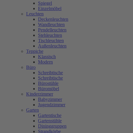
Spiegel
Einzelmöbel
Leuchten
Deckenleuchten
Wandleuchten
Pendelleuchten
Stehleuchten
Tischleuchten
Außenleuchten
Teppiche
Klassisch
Modern
Büro
Schreibtische
Schreibtische
Bürostühle
Büromöbel
Kinderzimmer
Babyzimmer
Jugendzimmer
Garten
Gartentische
Gartenstühle
Dininggruppen
Strandkörbe