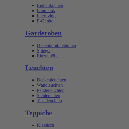
Einbauküchen
Landhaus
Interliving
E-Geräte
Garderoben
Dielenkombinationen
Spiegel
Einzelmöbel
Leuchten
Deckenleuchten
Wandleuchten
Pendelleuchten
Stehleuchten
Tischleuchten
Teppiche
Klassisch