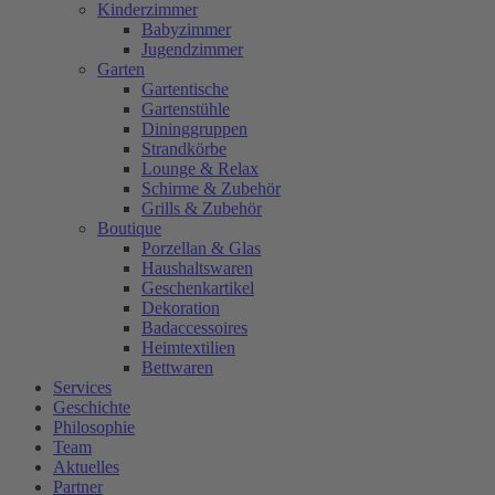
Kinderzimmer
Babyzimmer
Jugendzimmer
Garten
Gartentische
Gartenstühle
Dininggruppen
Strandkörbe
Lounge & Relax
Schirme & Zubehör
Grills & Zubehör
Boutique
Porzellan & Glas
Haushaltswaren
Geschenkartikel
Dekoration
Badaccessoires
Heimtextilien
Bettwaren
Services
Geschichte
Philosophie
Team
Aktuelles
Partner