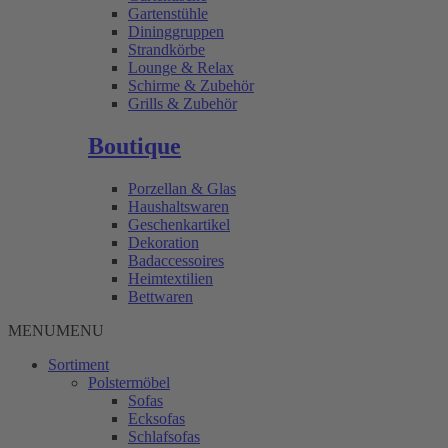
Gartenstühle
Dininggruppen
Strandkörbe
Lounge & Relax
Schirme & Zubehör
Grills & Zubehör
Boutique
Porzellan & Glas
Haushaltswaren
Geschenkartikel
Dekoration
Badaccessoires
Heimtextilien
Bettwaren
MENU
MENU
Sortiment
Polstermöbel
Sofas
Ecksofas
Schlafsofas