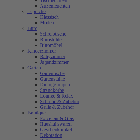
Tischleuchten
Außenleuchten
Teppiche
Klassisch
Modern
Büro
Schreibtische
Bürostühle
Büromöbel
Kinderzimmer
Babyzimmer
Jugendzimmer
Garten
Gartentische
Gartenstühle
Dininggruppen
Strandkörbe
Lounge & Relax
Schirme & Zubehör
Grills & Zubehör
Boutique
Porzellan & Glas
Haushaltswaren
Geschenkartikel
Dekoration