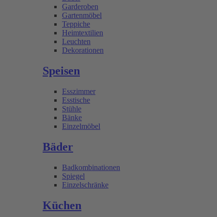
Garderoben
Gartenmöbel
Teppiche
Heimtextilien
Leuchten
Dekorationen
Speisen
Esszimmer
Esstische
Stühle
Bänke
Einzelmöbel
Bäder
Badkombinationen
Spiegel
Einzelschränke
Küchen