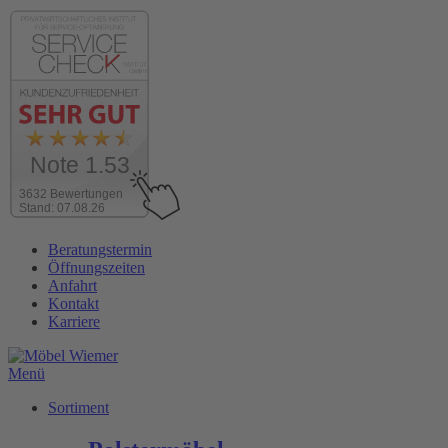
Note 1.53
3632 Bewertungen
Stand: 07.08.26
Zum
Beratungstermin
Inhalt
Öffnungszeiten
wechseln
Anfahrt
Kontakt
Karriere
Menü
Sortiment