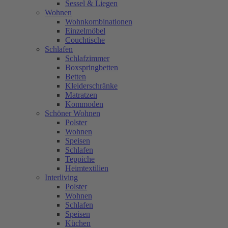
Sessel & Liegen
Wohnen
Wohnkombinationen
Einzelmöbel
Couchtische
Schlafen
Schlafzimmer
Boxspringbetten
Betten
Kleiderschränke
Matratzen
Kommoden
Schöner Wohnen
Polster
Wohnen
Speisen
Schlafen
Teppiche
Heimtextilien
Interliving
Polster
Wohnen
Schlafen
Speisen
Küchen