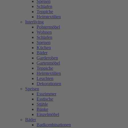
Speisen
Schlafen
Teppiche
Heimtextilien
Interliving
Polstermöbel
Wohnen
Schlafen
Speisen
Küchen
Bäder
Garderoben
Gartenmöbel
Teppiche
Heimtextilien
Leuchten
Dekorationen
Speisen
Esszimmer
Esstische
Stühle
Bänke
Einzelmöbel
Bäder
Badkombinationen