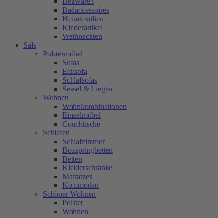
Bettwaren
Badaccessoires
Heimtextilien
Kinderartikel
Weihnachten
Sale
Polstermöbel
Sofas
Ecksofa
Schlafsofas
Sessel & Liegen
Wohnen
Wohnkombinationen
Einzelmöbel
Couchtische
Schlafen
Schlafzimmer
Boxspringbetten
Betten
Kleiderschränke
Matratzen
Kommoden
Schöner Wohnen
Polster
Wohnen