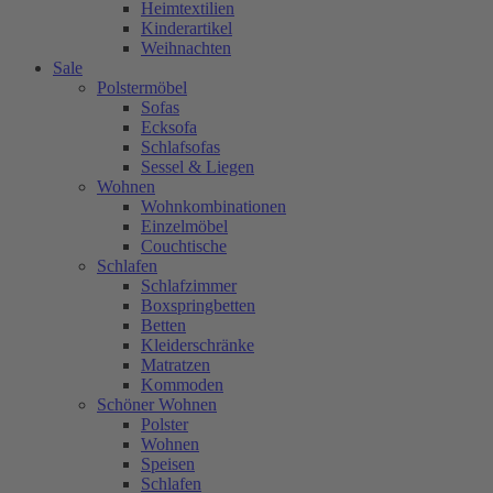
Heimtextilien
Kinderartikel
Weihnachten
Sale
Polstermöbel
Sofas
Ecksofa
Schlafsofas
Sessel & Liegen
Wohnen
Wohnkombinationen
Einzelmöbel
Couchtische
Schlafen
Schlafzimmer
Boxspringbetten
Betten
Kleiderschränke
Matratzen
Kommoden
Schöner Wohnen
Polster
Wohnen
Speisen
Schlafen