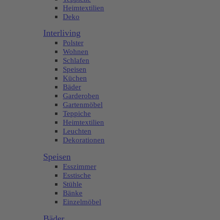
Heimtextilien
Deko
Interliving
Polster
Wohnen
Schlafen
Speisen
Küchen
Bäder
Garderoben
Gartenmöbel
Teppiche
Heimtextilien
Leuchten
Dekorationen
Speisen
Esszimmer
Esstische
Stühle
Bänke
Einzelmöbel
Bäder