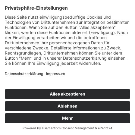
Das Unternehmen
Geschichte
Philosophie
Team
Karriere
Folgen Sie uns
Instagram
Facebook
Sortiment
Services
Restaurant
Aktuelles
Prospekte
Angebote
© 2026 Möbel Wiemer GmbH & Co. KG
Impressum
Datenschutz
Impressum