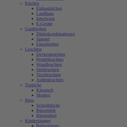
Küchen
Einbauküchen
Landhaus
Interliving
E-Geräte
Garderoben
Dielenkombinationen
Spiegel
Einzelmöbel
Leuchten
Deckenleuchten
Pendelleuchten
Wandleuchten
Stehleuchten
Tischleuchten
Außenleuchten
Teppiche
Klassisch
Modern
Büro
Schreibtische
Bürostühle
Büromöbel
Kinderzimmer
Babyzimmer