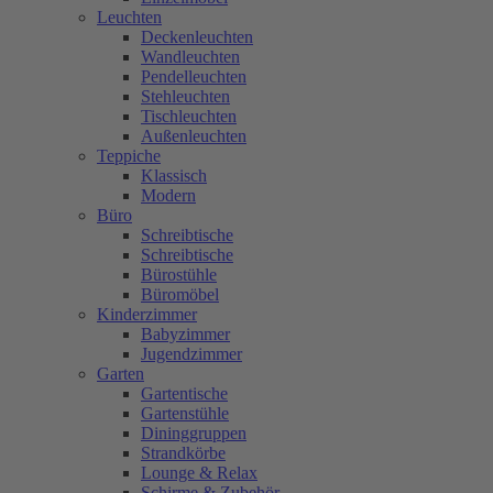
Leuchten
Deckenleuchten
Wandleuchten
Pendelleuchten
Stehleuchten
Tischleuchten
Außenleuchten
Teppiche
Klassisch
Modern
Büro
Schreibtische
Schreibtische
Bürostühle
Büromöbel
Kinderzimmer
Babyzimmer
Jugendzimmer
Garten
Gartentische
Gartenstühle
Dininggruppen
Strandkörbe
Lounge & Relax
Schirme & Zubehör