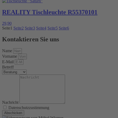
REALITY Tischleuchte R55370101
29,90
Seite
1
Seite
2
Seite
3
Seite
4
Seite
5
Seite
6
Kontaktieren Sie uns
Name
Vorname
E-Mail
Betreff
Nachricht
Datenschutzzustimmung
Abschicken