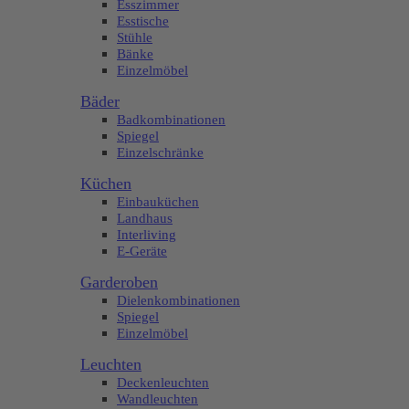
Esszimmer
Esstische
Stühle
Bänke
Einzelmöbel
Bäder
Badkombinationen
Spiegel
Einzelschränke
Küchen
Einbauküchen
Landhaus
Interliving
E-Geräte
Garderoben
Dielenkombinationen
Spiegel
Einzelmöbel
Leuchten
Deckenleuchten
Wandleuchten