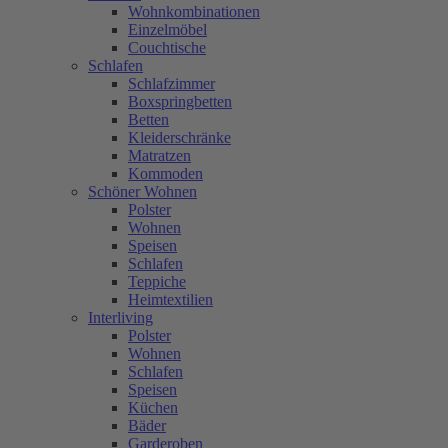
Wohnkombinationen
Einzelmöbel
Couchtische
Schlafen
Schlafzimmer
Boxspringbetten
Betten
Kleiderschränke
Matratzen
Kommoden
Schöner Wohnen
Polster
Wohnen
Speisen
Schlafen
Teppiche
Heimtextilien
Interliving
Polster
Wohnen
Schlafen
Speisen
Küchen
Bäder
Garderoben