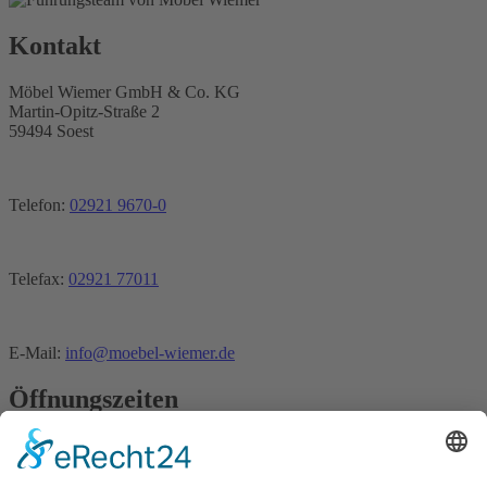
Kontakt
Möbel Wiemer GmbH & Co. KG
Martin-Opitz-Straße 2
59494 Soest
Telefon:
02921 9670-0
Telefax:
02921 77011
E-Mail:
info@moebel-wiemer.de
Öffnungszeiten
Montag – Freitag 10 – 19 Uhr
Samstag 9 – 18 Uhr