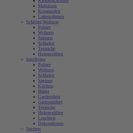
Kleiderschränke
Matratzen
Kommoden
Lattenrahmen
Schöner Wohnen
Polster
Wohnen
Speisen
Schlafen
Teppiche
Heimtextilien
Interliving
Polster
Wohnen
Schlafen
Speisen
Küchen
Bäder
Garderoben
Gartenmöbel
Teppiche
Heimtextilien
Leuchten
Dekorationen
Speisen