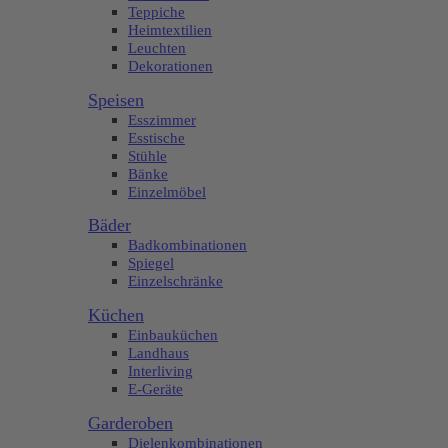
Teppiche
Heimtextilien
Leuchten
Dekorationen
Speisen
Esszimmer
Esstische
Stühle
Bänke
Einzelmöbel
Bäder
Badkombinationen
Spiegel
Einzelschränke
Küchen
Einbauküchen
Landhaus
Interliving
E-Geräte
Garderoben
Dielenkombinationen