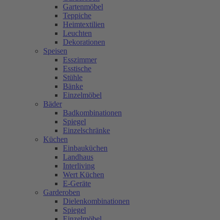
Gartenmöbel
Teppiche
Heimtextilien
Leuchten
Dekorationen
Speisen
Esszimmer
Esstische
Stühle
Bänke
Einzelmöbel
Bäder
Badkombinationen
Spiegel
Einzelschränke
Küchen
Einbauküchen
Landhaus
Interliving
Wert Küchen
E-Geräte
Garderoben
Dielenkombinationen
Spiegel
Einzelmöbel