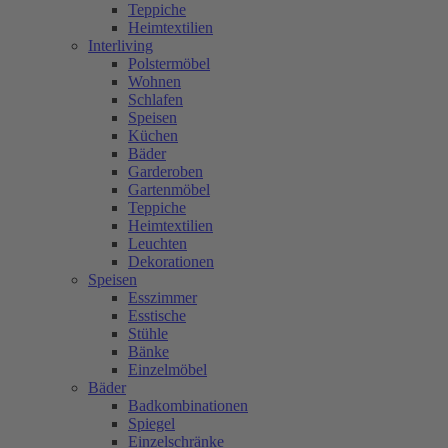
Teppiche
Heimtextilien
Interliving
Polstermöbel
Wohnen
Schlafen
Speisen
Küchen
Bäder
Garderoben
Gartenmöbel
Teppiche
Heimtextilien
Leuchten
Dekorationen
Speisen
Esszimmer
Esstische
Stühle
Bänke
Einzelmöbel
Bäder
Badkombinationen
Spiegel
Einzelschränke