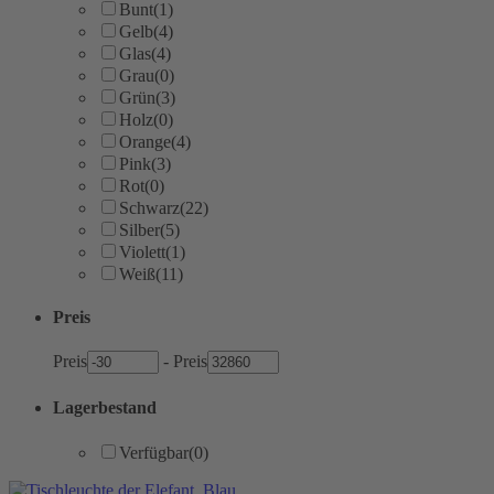
Bunt
(1)
Gelb
(4)
Glas
(4)
Grau
(0)
Grün
(3)
Holz
(0)
Orange
(4)
Pink
(3)
Rot
(0)
Schwarz
(22)
Silber
(5)
Violett
(1)
Weiß
(11)
Preis
Preis
-
Preis
Lagerbestand
Verfügbar
(0)