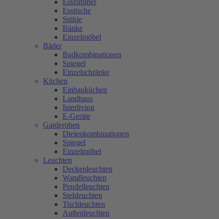
Esszimmer
Esstische
Stühle
Bänke
Einzelmöbel
Bäder
Badkombinationen
Spiegel
Einzelschränke
Küchen
Einbauküchen
Landhaus
Interliving
E-Geräte
Garderoben
Dielenkombinationen
Spiegel
Einzelmöbel
Leuchten
Deckenleuchten
Wandleuchten
Pendelleuchten
Stehleuchten
Tischleuchten
Außenleuchten