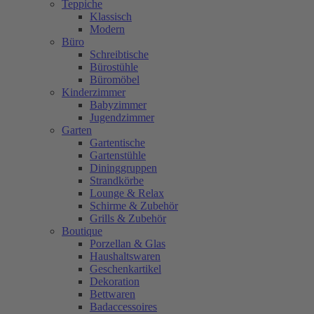
Teppiche
Klassisch
Modern
Büro
Schreibtische
Bürostühle
Büromöbel
Kinderzimmer
Babyzimmer
Jugendzimmer
Garten
Gartentische
Gartenstühle
Dininggruppen
Strandkörbe
Lounge & Relax
Schirme & Zubehör
Grills & Zubehör
Boutique
Porzellan & Glas
Haushaltswaren
Geschenkartikel
Dekoration
Bettwaren
Badaccessoires