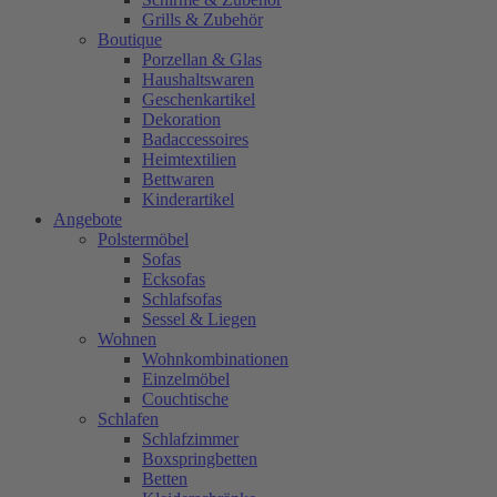
Grills & Zubehör
Boutique
Porzellan & Glas
Haushaltswaren
Geschenkartikel
Dekoration
Badaccessoires
Heimtextilien
Bettwaren
Kinderartikel
Angebote
Polstermöbel
Sofas
Ecksofas
Schlafsofas
Sessel & Liegen
Wohnen
Wohnkombinationen
Einzelmöbel
Couchtische
Schlafen
Schlafzimmer
Boxspringbetten
Betten