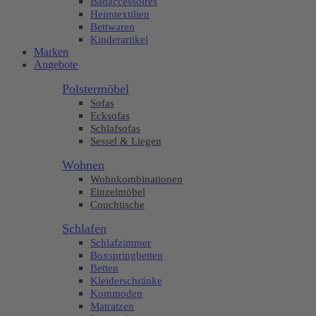
Badaccessoires
Heimtextilien
Bettwaren
Kinderartikel
Marken
Angebote
Polstermöbel
Sofas
Ecksofas
Schlafsofas
Sessel & Liegen
Wohnen
Wohnkombinationen
Einzelmöbel
Couchtische
Schlafen
Schlafzimmer
Boxspringbetten
Betten
Kleiderschränke
Kommoden
Matratzen