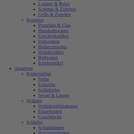
Lounge & Relax
Schirme & Zubehör
Grills & Zubehör
Boutique
Porzellan & Glas
Haushaltswaren
Geschenkartikel
Dekoration
Badaccessoires
Heimtextilien
Bettwaren
Kinderartikel
Angebote
Polstermöbel
Sofas
Ecksofas
Schlafsofas
Sessel & Liegen
Wohnen
Wohnkombinationen
Einzelmöbel
Couchtische
Schlafen
Schlafzimmer
Boxspringbetten