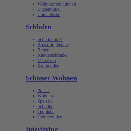
Wohnkombinationen
Einzelmöbel
Couchtische
Schlafen
Schlafzimmer
Boxspringbetten
Betten
Kleiderschränke
Matratzen
Kommoden
Schöner Wohnen
Polster
Wohnen
Speisen
Schlafen
Teppiche
Heimtextilien
Interliving