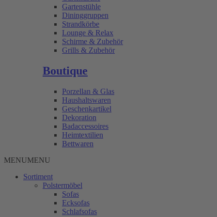
Gartenstühle
Dininggruppen
Strandkörbe
Lounge & Relax
Schirme & Zubehör
Grills & Zubehör
Boutique
Porzellan & Glas
Haushaltswaren
Geschenkartikel
Dekoration
Badaccessoires
Heimtextilien
Bettwaren
MENU
MENU
Sortiment
Polstermöbel
Sofas
Ecksofas
Schlafsofas