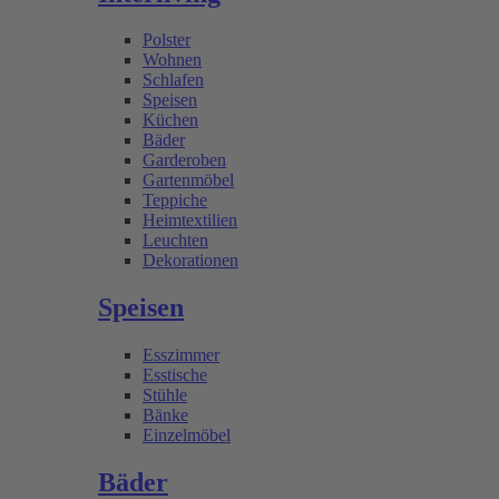
Polster
Wohnen
Schlafen
Speisen
Küchen
Bäder
Garderoben
Gartenmöbel
Teppiche
Heimtextilien
Leuchten
Dekorationen
Speisen
Esszimmer
Esstische
Stühle
Bänke
Einzelmöbel
Bäder