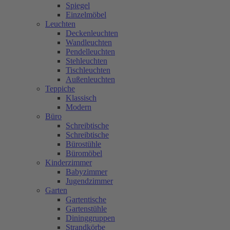
Spiegel
Einzelmöbel
Leuchten
Deckenleuchten
Wandleuchten
Pendelleuchten
Stehleuchten
Tischleuchten
Außenleuchten
Teppiche
Klassisch
Modern
Büro
Schreibtische
Schreibtische
Bürostühle
Büromöbel
Kinderzimmer
Babyzimmer
Jugendzimmer
Garten
Gartentische
Gartenstühle
Dininggruppen
Strandkörbe