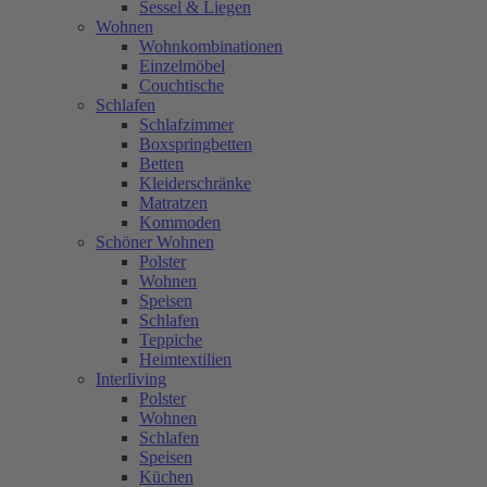
Sessel & Liegen
Wohnen
Wohnkombinationen
Einzelmöbel
Couchtische
Schlafen
Schlafzimmer
Boxspringbetten
Betten
Kleiderschränke
Matratzen
Kommoden
Schöner Wohnen
Polster
Wohnen
Speisen
Schlafen
Teppiche
Heimtextilien
Interliving
Polster
Wohnen
Schlafen
Speisen
Küchen