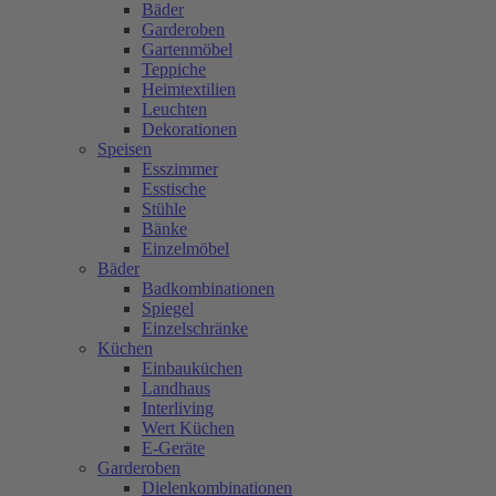
Bäder
Garderoben
Gartenmöbel
Teppiche
Heimtextilien
Leuchten
Dekorationen
Speisen
Esszimmer
Esstische
Stühle
Bänke
Einzelmöbel
Bäder
Badkombinationen
Spiegel
Einzelschränke
Küchen
Einbauküchen
Landhaus
Interliving
Wert Küchen
E-Geräte
Garderoben
Dielenkombinationen