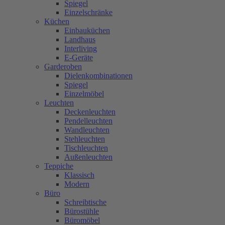
Spiegel
Einzelschränke
Küchen
Einbauküchen
Landhaus
Interliving
E-Geräte
Garderoben
Dielenkombinationen
Spiegel
Einzelmöbel
Leuchten
Deckenleuchten
Pendelleuchten
Wandleuchten
Stehleuchten
Tischleuchten
Außenleuchten
Teppiche
Klassisch
Modern
Büro
Schreibtische
Bürostühle
Büromöbel