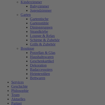
Kinderzimmer
Babyzimmer
Jugendzimmer
Garten
Gartentische
Gartenstühle
Dininggruppen
Strandkörbe
Lounge & Relax
Schirme & Zubehör
Grills & Zubehör
Boutique
Porzellan & Glas
Haushaltswaren
Geschenkartikel
Dekoration
Badaccessoires
Heimtextilien
Bettwaren
Services
Geschichte
Philosophie
Team
Aktuelles
Partner