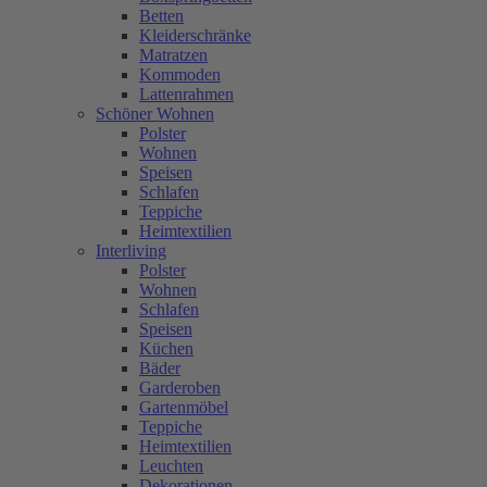
Betten
Kleiderschränke
Matratzen
Kommoden
Lattenrahmen
Schöner Wohnen
Polster
Wohnen
Speisen
Schlafen
Teppiche
Heimtextilien
Interliving
Polster
Wohnen
Schlafen
Speisen
Küchen
Bäder
Garderoben
Gartenmöbel
Teppiche
Heimtextilien
Leuchten
Dekorationen