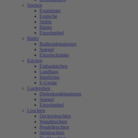
Speisen
Esszimmer
Esstische
Stühle
Bänke
Einzelmöbel
Bäder
Badkombinationen
Spiegel
Einzelschränke
Küchen
Einbauküchen
Landhaus
Interliving
E-Geräte
Garderoben
Dielenkombinationen
Spiegel
Einzelmöbel
Leuchten
Deckenleuchten
Wandleuchten
Pendelleuchten
Stehleuchten