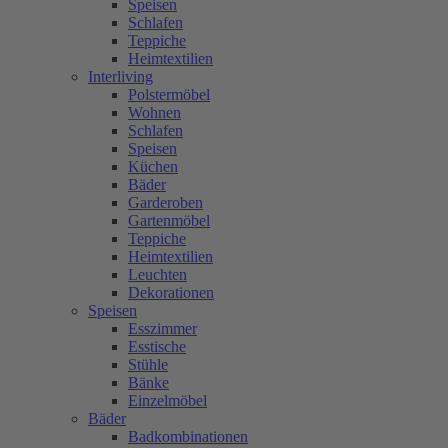
Speisen
Schlafen
Teppiche
Heimtextilien
Interliving
Polstermöbel
Wohnen
Schlafen
Speisen
Küchen
Bäder
Garderoben
Gartenmöbel
Teppiche
Heimtextilien
Leuchten
Dekorationen
Speisen
Esszimmer
Esstische
Stühle
Bänke
Einzelmöbel
Bäder
Badkombinationen