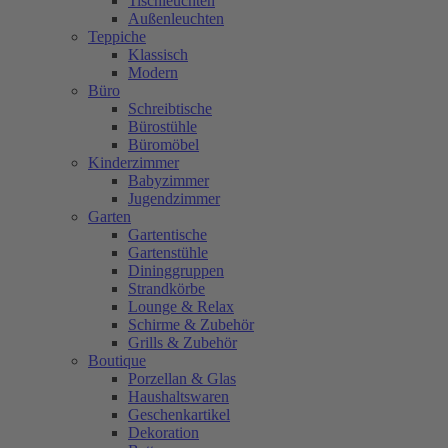
Tischleuchten
Außenleuchten
Teppiche
Klassisch
Modern
Büro
Schreibtische
Bürostühle
Büromöbel
Kinderzimmer
Babyzimmer
Jugendzimmer
Garten
Gartentische
Gartenstühle
Dininggruppen
Strandkörbe
Lounge & Relax
Schirme & Zubehör
Grills & Zubehör
Boutique
Porzellan & Glas
Haushaltswaren
Geschenkartikel
Dekoration