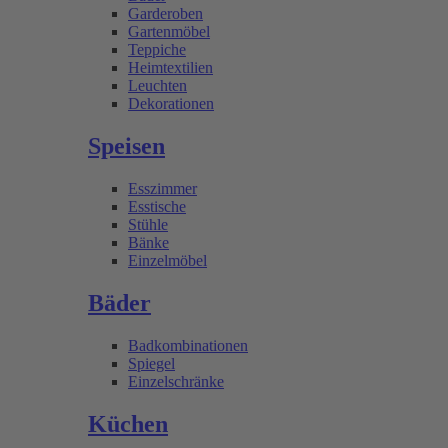
Garderoben
Gartenmöbel
Teppiche
Heimtextilien
Leuchten
Dekorationen
Speisen
Esszimmer
Esstische
Stühle
Bänke
Einzelmöbel
Bäder
Badkombinationen
Spiegel
Einzelschränke
Küchen