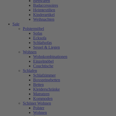
Bettwaren
Badaccessoires
Heimtextilien
Kinderartikel
Weihnachten
Sale
Polstermöbel
Sofas
Ecksofa
Schlafsofas
Sessel & Liegen
Wohnen
Wohnkombinationen
Einzelmöbel
Couchtische
Schlafen
Schlafzimmer
Boxspringbetten
Betten
Kleiderschränke
Matratzen
Kommoden
Schöner Wohnen
Polster
Wohnen