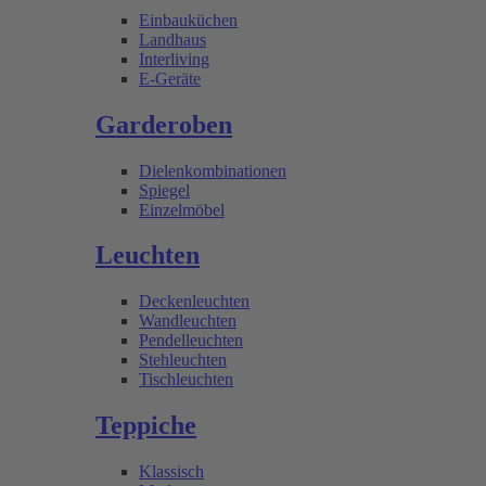
Einbauküchen
Landhaus
Interliving
E-Geräte
Garderoben
Dielenkombinationen
Spiegel
Einzelmöbel
Leuchten
Deckenleuchten
Wandleuchten
Pendelleuchten
Stehleuchten
Tischleuchten
Teppiche
Klassisch