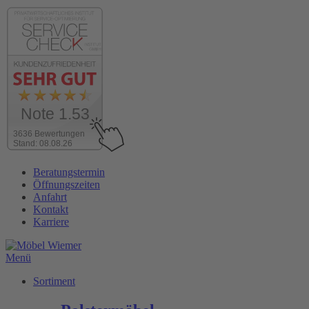
Note 1.53
3636 Bewertungen
Stand: 08.08.26
Zum
Beratungstermin
Inhalt
Öffnungszeiten
wechseln
Anfahrt
Kontakt
Karriere
Menü
Sortiment