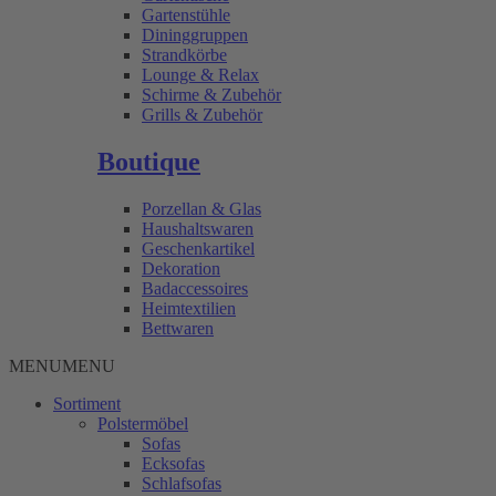
Gartenstühle
Dininggruppen
Strandkörbe
Lounge & Relax
Schirme & Zubehör
Grills & Zubehör
Boutique
Porzellan & Glas
Haushaltswaren
Geschenkartikel
Dekoration
Badaccessoires
Heimtextilien
Bettwaren
MENU
MENU
Sortiment
Polstermöbel
Sofas
Ecksofas
Schlafsofas