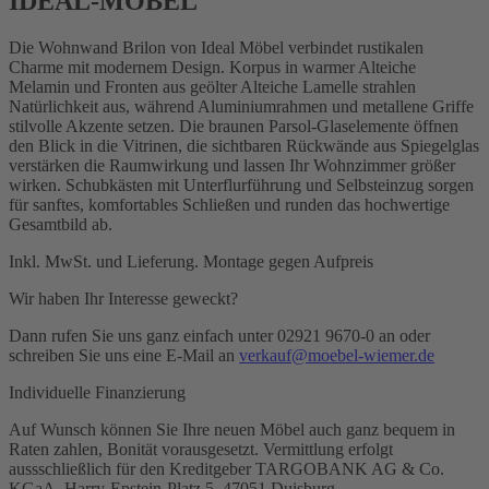
IDEAL-MÖBEL
Die Wohnwand Brilon von Ideal Möbel verbindet rustikalen
Charme mit modernem Design. Korpus in warmer Alteiche
Melamin und Fronten aus geölter Alteiche Lamelle strahlen
Natürlichkeit aus, während Aluminiumrahmen und metallene Griffe
stilvolle Akzente setzen. Die braunen Parsol-Glaselemente öffnen
den Blick in die Vitrinen, die sichtbaren Rückwände aus Spiegelglas
verstärken die Raumwirkung und lassen Ihr Wohnzimmer größer
wirken. Schubkästen mit Unterflurführung und Selbsteinzug sorgen
für sanftes, komfortables Schließen und runden das hochwertige
Gesamtbild ab.
Inkl. MwSt. und Lieferung. Montage gegen Aufpreis
Wir haben Ihr Interesse geweckt?
Dann rufen Sie uns ganz einfach unter 02921 9670-0 an oder
schreiben Sie uns eine E-Mail an
verkauf@moebel-wiemer.de
Individuelle Finanzierung
Auf Wunsch können Sie Ihre neuen Möbel auch ganz bequem in
Raten zahlen, Bonität vorausgesetzt. Vermittlung erfolgt
aussschließlich für den Kreditgeber TARGOBANK AG & Co.
KGaA, Harry-Epstein-Platz 5, 47051 Duisburg.