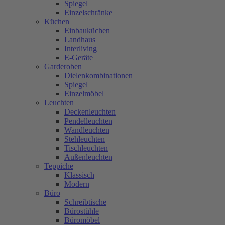
Spiegel
Einzelschränke
Küchen
Einbauküchen
Landhaus
Interliving
E-Geräte
Garderoben
Dielenkombinationen
Spiegel
Einzelmöbel
Leuchten
Deckenleuchten
Pendelleuchten
Wandleuchten
Stehleuchten
Tischleuchten
Außenleuchten
Teppiche
Klassisch
Modern
Büro
Schreibtische
Bürostühle
Büromöbel