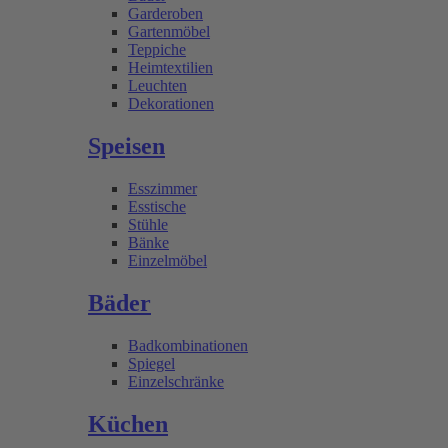
Garderoben
Gartenmöbel
Teppiche
Heimtextilien
Leuchten
Dekorationen
Speisen
Esszimmer
Esstische
Stühle
Bänke
Einzelmöbel
Bäder
Badkombinationen
Spiegel
Einzelschränke
Küchen