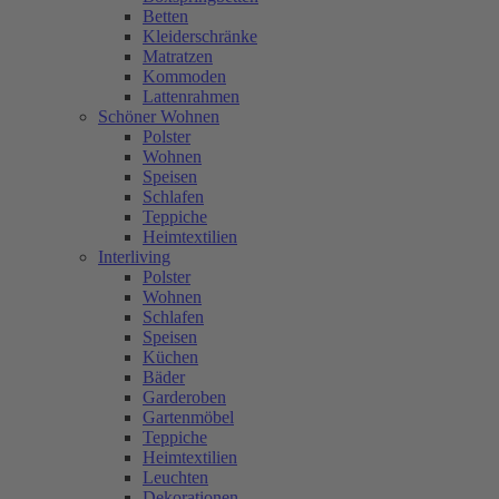
Betten
Kleiderschränke
Matratzen
Kommoden
Lattenrahmen
Schöner Wohnen
Polster
Wohnen
Speisen
Schlafen
Teppiche
Heimtextilien
Interliving
Polster
Wohnen
Schlafen
Speisen
Küchen
Bäder
Garderoben
Gartenmöbel
Teppiche
Heimtextilien
Leuchten
Dekorationen