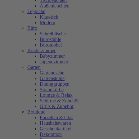
Tischleuchten
Außenleuchten
Teppiche
Klassisch
Modern
Büro
Schreibtische
Bürostühle
Büromöbel
Kinderzimmer
Babyzimmer
Jugendzimmer
Garten
Gartentische
Gartenstühle
Dininggruppen
Strandkörbe
Lounge & Relax
Schirme & Zubehör
Grills & Zubehör
Boutique
Porzellan & Glas
Haushaltswaren
Geschenkartikel
Dekoration