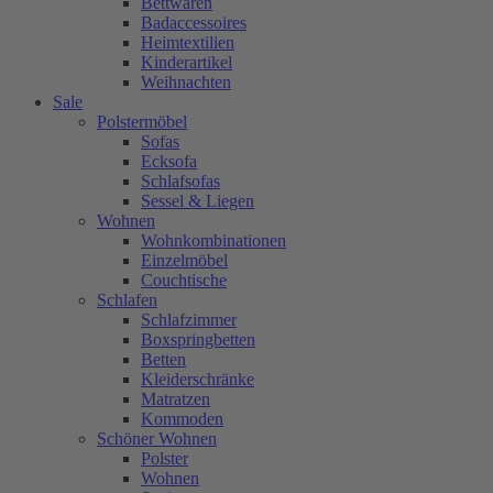
Bettwaren
Badaccessoires
Heimtextilien
Kinderartikel
Weihnachten
Sale
Polstermöbel
Sofas
Ecksofa
Schlafsofas
Sessel & Liegen
Wohnen
Wohnkombinationen
Einzelmöbel
Couchtische
Schlafen
Schlafzimmer
Boxspringbetten
Betten
Kleiderschränke
Matratzen
Kommoden
Schöner Wohnen
Polster
Wohnen