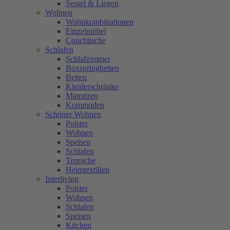
Sessel & Liegen
Wohnen
Wohnkombinationen
Einzelmöbel
Couchtische
Schlafen
Schlafzimmer
Boxspringbetten
Betten
Kleiderschränke
Matratzen
Kommoden
Schöner Wohnen
Polster
Wohnen
Speisen
Schlafen
Teppiche
Heimtextilien
Interliving
Polster
Wohnen
Schlafen
Speisen
Küchen