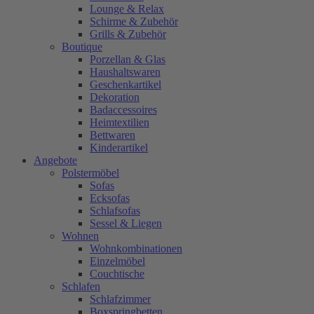
Lounge & Relax
Schirme & Zubehör
Grills & Zubehör
Boutique
Porzellan & Glas
Haushaltswaren
Geschenkartikel
Dekoration
Badaccessoires
Heimtextilien
Bettwaren
Kinderartikel
Angebote
Polstermöbel
Sofas
Ecksofas
Schlafsofas
Sessel & Liegen
Wohnen
Wohnkombinationen
Einzelmöbel
Couchtische
Schlafen
Schlafzimmer
Boxspringbetten