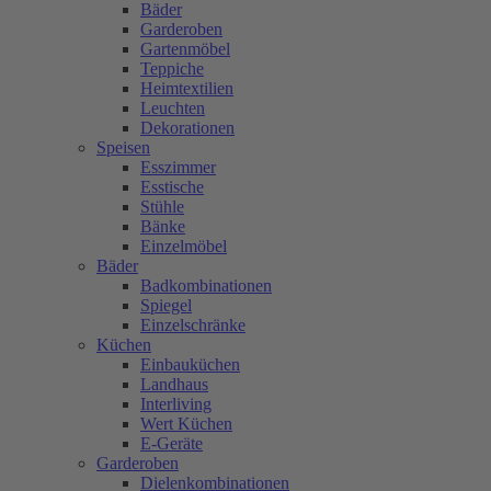
Bäder
Garderoben
Gartenmöbel
Teppiche
Heimtextilien
Leuchten
Dekorationen
Speisen
Esszimmer
Esstische
Stühle
Bänke
Einzelmöbel
Bäder
Badkombinationen
Spiegel
Einzelschränke
Küchen
Einbauküchen
Landhaus
Interliving
Wert Küchen
E-Geräte
Garderoben
Dielenkombinationen