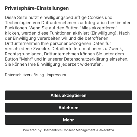
59494 Soest
Telefon:
02921 9670-0
Telefax:
02921 77011
E-Mail:
info@moebel-wiemer.de
Öffnungszeiten
Montag – Freitag 10 – 19 Uhr
Samstag 9 – 18 Uhr
Das Unternehmen
Geschichte
Philosophie
Team