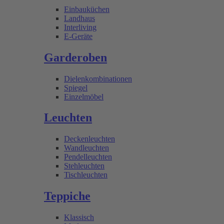
Einbauküchen
Landhaus
Interliving
E-Geräte
Garderoben
Dielenkombinationen
Spiegel
Einzelmöbel
Leuchten
Deckenleuchten
Wandleuchten
Pendelleuchten
Stehleuchten
Tischleuchten
Teppiche
Klassisch