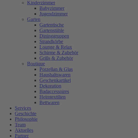
Kinderzimmer
Babyzimmer
Jugendzimmer
Garten
Gartentische
Gartenstühle
Dininggruppen
Strandkörbe
Lounge & Relax
Schirme & Zubehör
Grills & Zubehör
Boutique
Porzellan & Glas
Haushaltswaren
Geschenkartikel
Dekoration
Badaccessoires
Heimtextilien
Bettwaren
Services
Geschichte
Philosophie
Team
Aktuelles
Partner