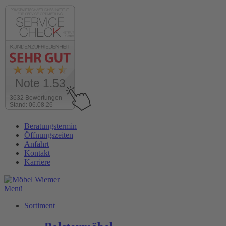
Note 1.53
3632 Bewertungen
Stand: 06.08.26
Zum
Beratungstermin
Inhalt
Öffnungszeiten
wechseln
Anfahrt
Kontakt
Karriere
Menü
Sortiment