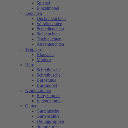
Spiegel
Einzelmöbel
Leuchten
Deckenleuchten
Wandleuchten
Pendelleuchten
Stehleuchten
Tischleuchten
Außenleuchten
Teppiche
Klassisch
Modern
Büro
Schreibtische
Schreibtische
Bürostühle
Büromöbel
Kinderzimmer
Babyzimmer
Jugendzimmer
Garten
Gartentische
Gartenstühle
Dininggruppen
Strandkörbe