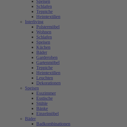
Speisen
Schlafen
Teppiche
Heimtextilien
Interliving
Polstermöbel
Wohnen
Schlafen
Speisen
Küchen
Bäder
Garderoben
Gartenmöbel
Teppiche
Heimtextilien
Leuchten
Dekorationen
Speisen
Esszimmer
Esstische
Stühle
Bänke
Einzelmöbel
Bäder
Badkombinationen