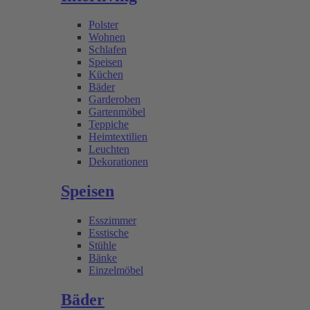
Polster
Wohnen
Schlafen
Speisen
Küchen
Bäder
Garderoben
Gartenmöbel
Teppiche
Heimtextilien
Leuchten
Dekorationen
Speisen
Esszimmer
Esstische
Stühle
Bänke
Einzelmöbel
Bäder