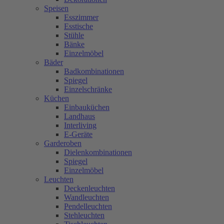
Speisen
Esszimmer
Esstische
Stühle
Bänke
Einzelmöbel
Bäder
Badkombinationen
Spiegel
Einzelschränke
Küchen
Einbauküchen
Landhaus
Interliving
E-Geräte
Garderoben
Dielenkombinationen
Spiegel
Einzelmöbel
Leuchten
Deckenleuchten
Wandleuchten
Pendelleuchten
Stehleuchten