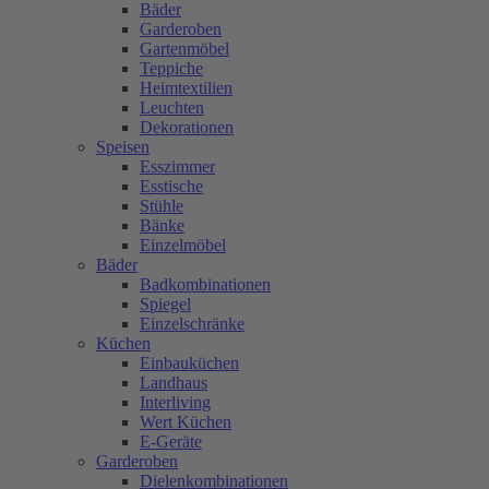
Bäder
Garderoben
Gartenmöbel
Teppiche
Heimtextilien
Leuchten
Dekorationen
Speisen
Esszimmer
Esstische
Stühle
Bänke
Einzelmöbel
Bäder
Badkombinationen
Spiegel
Einzelschränke
Küchen
Einbauküchen
Landhaus
Interliving
Wert Küchen
E-Geräte
Garderoben
Dielenkombinationen