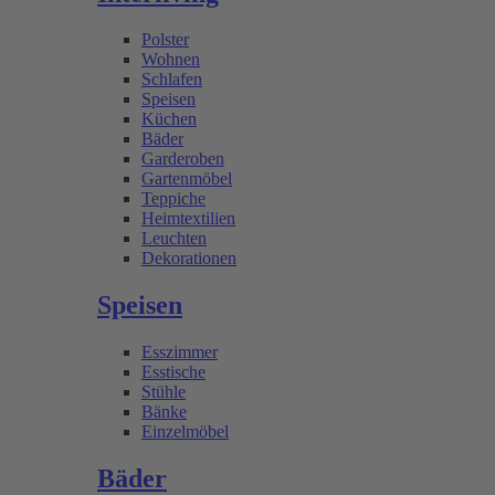
Polster
Wohnen
Schlafen
Speisen
Küchen
Bäder
Garderoben
Gartenmöbel
Teppiche
Heimtextilien
Leuchten
Dekorationen
Speisen
Esszimmer
Esstische
Stühle
Bänke
Einzelmöbel
Bäder