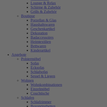
Lounge & Relax
Schirme & Zubehör
Grills & Zubehör
Boutique
Porzellan & Glas
Haushaltswaren
Geschenkartikel
Dekoration
Badaccessoires
Heimtextilien
Bettwaren
Kinderartikel
Angebote
Polstermöbel
Sofas
Ecksofas
Schlafsofas
Sessel & Liegen
Wohnen
Wohnkombinationen
Einzelmöbel
Couchtische
Schlafen
Schlafzimmer
Boxspringbetten