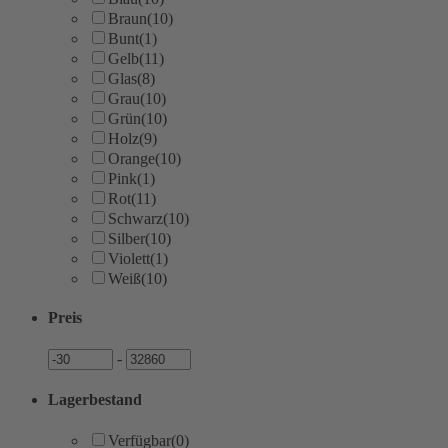
Braun
(10)
Bunt
(1)
Gelb
(11)
Glas
(8)
Grau
(10)
Grün
(10)
Holz
(9)
Orange
(10)
Pink
(1)
Rot
(11)
Schwarz
(10)
Silber
(10)
Violett
(1)
Weiß
(10)
Preis
Preis
Preis
-
Lagerbestand
Verfügbar
(0)