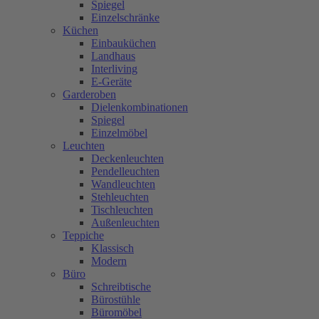
Spiegel
Einzelschränke
Küchen
Einbauküchen
Landhaus
Interliving
E-Geräte
Garderoben
Dielenkombinationen
Spiegel
Einzelmöbel
Leuchten
Deckenleuchten
Pendelleuchten
Wandleuchten
Stehleuchten
Tischleuchten
Außenleuchten
Teppiche
Klassisch
Modern
Büro
Schreibtische
Bürostühle
Büromöbel