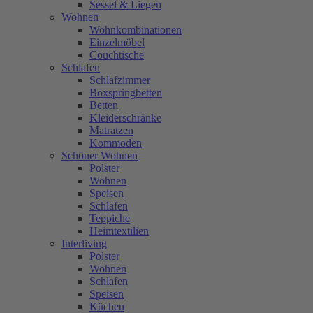
Sessel & Liegen
Wohnen
Wohnkombinationen
Einzelmöbel
Couchtische
Schlafen
Schlafzimmer
Boxspringbetten
Betten
Kleiderschränke
Matratzen
Kommoden
Schöner Wohnen
Polster
Wohnen
Speisen
Schlafen
Teppiche
Heimtextilien
Interliving
Polster
Wohnen
Schlafen
Speisen
Küchen