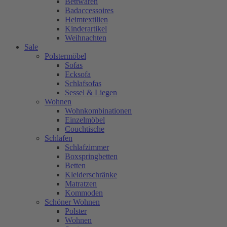
Bettwaren
Badaccessoires
Heimtextilien
Kinderartikel
Weihnachten
Sale
Polstermöbel
Sofas
Ecksofa
Schlafsofas
Sessel & Liegen
Wohnen
Wohnkombinationen
Einzelmöbel
Couchtische
Schlafen
Schlafzimmer
Boxspringbetten
Betten
Kleiderschränke
Matratzen
Kommoden
Schöner Wohnen
Polster
Wohnen