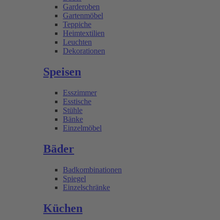
Garderoben
Gartenmöbel
Teppiche
Heimtextilien
Leuchten
Dekorationen
Speisen
Esszimmer
Esstische
Stühle
Bänke
Einzelmöbel
Bäder
Badkombinationen
Spiegel
Einzelschränke
Küchen