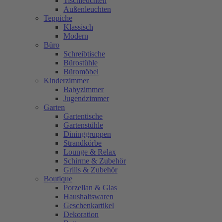
Tischleuchten
Außenleuchten
Teppiche
Klassisch
Modern
Büro
Schreibtische
Bürostühle
Büromöbel
Kinderzimmer
Babyzimmer
Jugendzimmer
Garten
Gartentische
Gartenstühle
Dininggruppen
Strandkörbe
Lounge & Relax
Schirme & Zubehör
Grills & Zubehör
Boutique
Porzellan & Glas
Haushaltswaren
Geschenkartikel
Dekoration