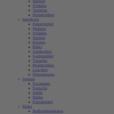
Speisen
Schlafen
Teppiche
Heimtextilien
Interliving
Polstermöbel
Wohnen
Schlafen
Speisen
Küchen
Bäder
Garderoben
Gartenmöbel
Teppiche
Heimtextilien
Leuchten
Dekorationen
Speisen
Esszimmer
Esstische
Stühle
Bänke
Einzelmöbel
Bäder
Badkombinationen