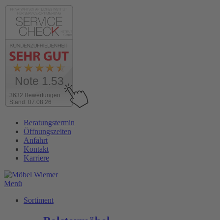
Note 1.53
3632 Bewertungen
Stand: 07.08.26
Zum
Beratungstermin
Inhalt
Öffnungszeiten
wechseln
Anfahrt
Kontakt
Karriere
Menü
Sortiment