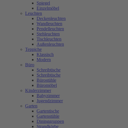
Spiegel
Einzelmöbel
Leuchten
Deckenleuchten
Wandleuchten
Pendelleuchten
Stehleuchten
Tischleuchten
Außenleuchten
Teppiche
Klassisch
Modern
Büro
Schreibtische
Schreibtische
Bürostühle
Büromöbel
Kinderzimmer
Babyzimmer
Jugendzimmer
Garten
Gartentische
Gartenstühle
Dininggruppen
Strandkörbe