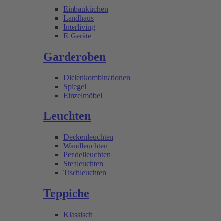
Einbauküchen
Landhaus
Interliving
E-Geräte
Garderoben
Dielenkombinationen
Spiegel
Einzelmöbel
Leuchten
Deckenleuchten
Wandleuchten
Pendelleuchten
Stehleuchten
Tischleuchten
Teppiche
Klassisch