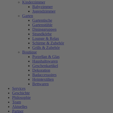
Kinderzimmer
Babyzimmer
Jugendzimmer
Garten
Gartentische
Gartenstühle
Dininggruppen
Strandkörbe
Lounge & Relax
Schirme & Zubehör
Grills & Zubehör
Boutique
Porzellan & Glas
Haushaltswaren
Geschenkartikel
Dekoration
Badaccessoires
Heimtextilien
Bettwaren
Services
Geschichte
Philosophie
Team
Aktuelles
Partner