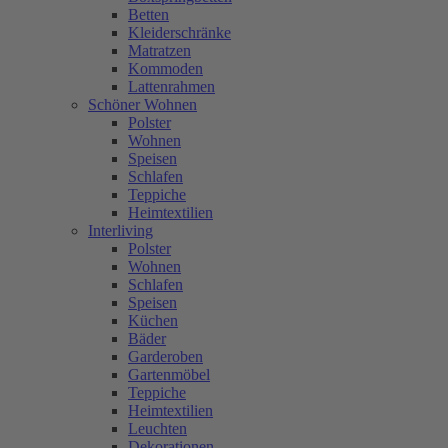
Betten
Kleiderschränke
Matratzen
Kommoden
Lattenrahmen
Schöner Wohnen
Polster
Wohnen
Speisen
Schlafen
Teppiche
Heimtextilien
Interliving
Polster
Wohnen
Schlafen
Speisen
Küchen
Bäder
Garderoben
Gartenmöbel
Teppiche
Heimtextilien
Leuchten
Dekorationen