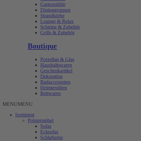
Gartenstühle
Dininggruppen
Strandkörbe
Lounge & Relax
Schirme & Zubehör
Grills & Zubehör
Boutique
Porzellan & Glas
Haushaltswaren
Geschenkartikel
Dekoration
Badaccessoires
Heimtextilien
Bettwaren
MENU
MENU
Sortiment
Polstermöbel
Sofas
Ecksofas
Schlafsofas