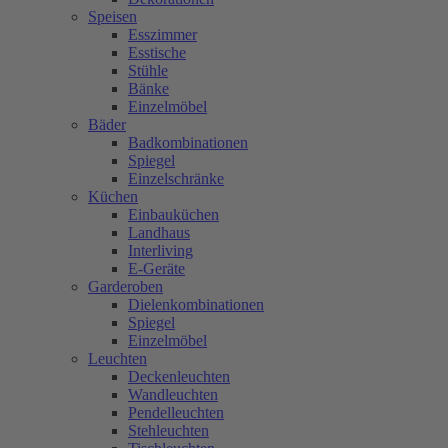
Speisen
Esszimmer
Esstische
Stühle
Bänke
Einzelmöbel
Bäder
Badkombinationen
Spiegel
Einzelschränke
Küchen
Einbauküchen
Landhaus
Interliving
E-Geräte
Garderoben
Dielenkombinationen
Spiegel
Einzelmöbel
Leuchten
Deckenleuchten
Wandleuchten
Pendelleuchten
Stehleuchten