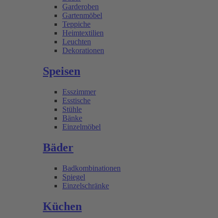
Garderoben
Gartenmöbel
Teppiche
Heimtextilien
Leuchten
Dekorationen
Speisen
Esszimmer
Esstische
Stühle
Bänke
Einzelmöbel
Bäder
Badkombinationen
Spiegel
Einzelschränke
Küchen