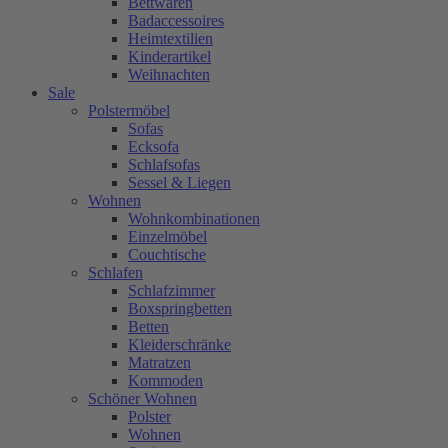
Bettwaren
Badaccessoires
Heimtextilien
Kinderartikel
Weihnachten
Sale
Polstermöbel
Sofas
Ecksofa
Schlafsofas
Sessel & Liegen
Wohnen
Wohnkombinationen
Einzelmöbel
Couchtische
Schlafen
Schlafzimmer
Boxspringbetten
Betten
Kleiderschränke
Matratzen
Kommoden
Schöner Wohnen
Polster
Wohnen