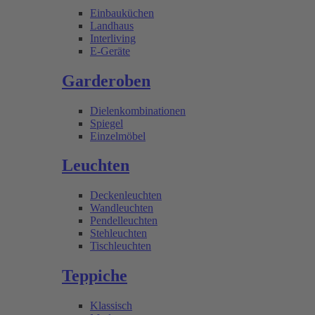
Einbauküchen
Landhaus
Interliving
E-Geräte
Garderoben
Dielenkombinationen
Spiegel
Einzelmöbel
Leuchten
Deckenleuchten
Wandleuchten
Pendelleuchten
Stehleuchten
Tischleuchten
Teppiche
Klassisch