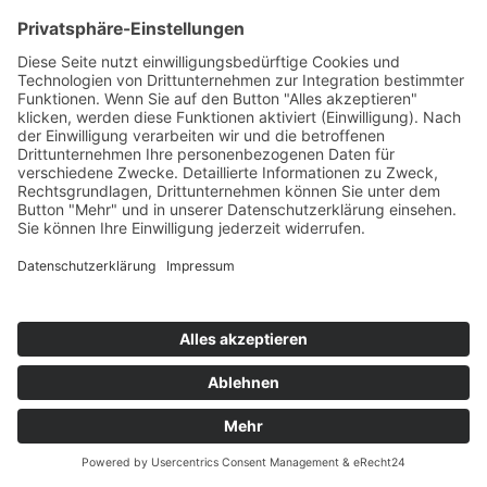
E-Mail
Betreff
Nachricht
Datenschutzzustimmung
Abschicken
Kontakt
Möbel Wiemer GmbH & Co. KG
Martin-Opitz-Straße 2
59494 Soest
Telefon:
02921 9670-0