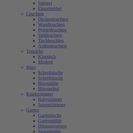
Spiegel
Einzelmöbel
Leuchten
Deckenleuchten
Wandleuchten
Pendelleuchten
Stehleuchten
Tischleuchten
Außenleuchten
Teppiche
Klassisch
Modern
Büro
Schreibtische
Schreibtische
Bürostühle
Büromöbel
Kinderzimmer
Babyzimmer
Jugendzimmer
Garten
Gartentische
Gartenstühle
Dininggruppen
Strandkörbe