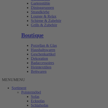
Gartenstühle
Dininggruppen
Strandkörbe
Lounge & Relax
Schirme & Zubehör
Grills & Zubehör
Boutique
Porzellan & Glas
Haushaltswaren
Geschenkartikel
Dekoration
Badaccessoires
Heimtextilien
Bettwaren
MENU
MENU
Sortiment
Polstermöbel
Sofas
Ecksofas
Schlafsofas