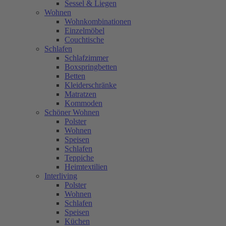
Sessel & Liegen
Wohnen
Wohnkombinationen
Einzelmöbel
Couchtische
Schlafen
Schlafzimmer
Boxspringbetten
Betten
Kleiderschränke
Matratzen
Kommoden
Schöner Wohnen
Polster
Wohnen
Speisen
Schlafen
Teppiche
Heimtextilien
Interliving
Polster
Wohnen
Schlafen
Speisen
Küchen