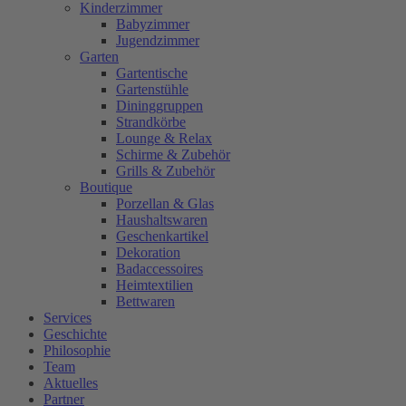
Kinderzimmer
Babyzimmer
Jugendzimmer
Garten
Gartentische
Gartenstühle
Dininggruppen
Strandkörbe
Lounge & Relax
Schirme & Zubehör
Grills & Zubehör
Boutique
Porzellan & Glas
Haushaltswaren
Geschenkartikel
Dekoration
Badaccessoires
Heimtextilien
Bettwaren
Services
Geschichte
Philosophie
Team
Aktuelles
Partner