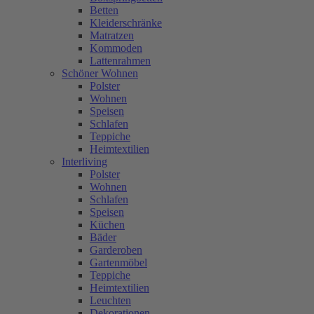
Betten
Kleiderschränke
Matratzen
Kommoden
Lattenrahmen
Schöner Wohnen
Polster
Wohnen
Speisen
Schlafen
Teppiche
Heimtextilien
Interliving
Polster
Wohnen
Schlafen
Speisen
Küchen
Bäder
Garderoben
Gartenmöbel
Teppiche
Heimtextilien
Leuchten
Dekorationen