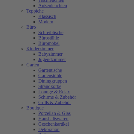
Tischleuchten
Außenleuchten
Teppiche
Klassisch
Modern
Büro
Schreibtische
Bürostühle
Büromöbel
Kinderzimmer
Babyzimmer
Jugendzimmer
Garten
Gartentische
Gartenstühle
Dininggruppen
Strandkörbe
Lounge & Relax
Schirme & Zubehör
Grills & Zubehör
Boutique
Porzellan & Glas
Haushaltswaren
Geschenkartikel
Dekoration