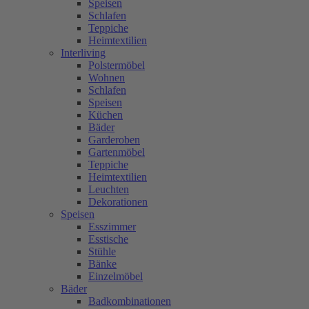
Speisen
Schlafen
Teppiche
Heimtextilien
Interliving
Polstermöbel
Wohnen
Schlafen
Speisen
Küchen
Bäder
Garderoben
Gartenmöbel
Teppiche
Heimtextilien
Leuchten
Dekorationen
Speisen
Esszimmer
Esstische
Stühle
Bänke
Einzelmöbel
Bäder
Badkombinationen