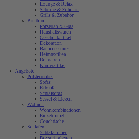
Lounge & Relax
Schirme & Zubehör
Grills & Zubehör
Boutique
Porzellan & Glas
Haushaltswaren
Geschenkartikel
Dekoration
Badaccessoires
Heimtextilien
Bettwaren
Kinderartikel
Angebote
Polstermöbel
Sofas
Ecksofas
Schlafsofas
Sessel & Liegen
Wohnen
Wohnkombinationen
Einzelmöbel
Couchtische
Schlafen
Schlafzimmer
Boxspringbetten