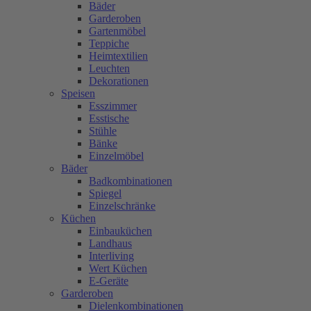
Bäder
Garderoben
Gartenmöbel
Teppiche
Heimtextilien
Leuchten
Dekorationen
Speisen
Esszimmer
Esstische
Stühle
Bänke
Einzelmöbel
Bäder
Badkombinationen
Spiegel
Einzelschränke
Küchen
Einbauküchen
Landhaus
Interliving
Wert Küchen
E-Geräte
Garderoben
Dielenkombinationen