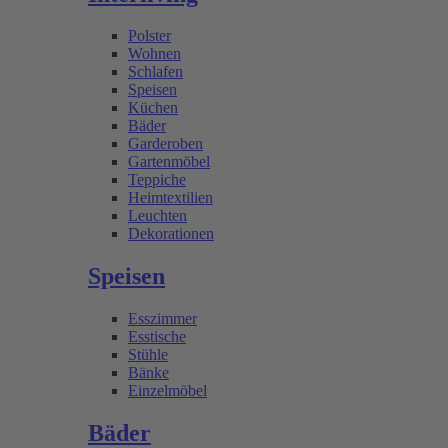
Polster
Wohnen
Schlafen
Speisen
Küchen
Bäder
Garderoben
Gartenmöbel
Teppiche
Heimtextilien
Leuchten
Dekorationen
Speisen
Esszimmer
Esstische
Stühle
Bänke
Einzelmöbel
Bäder