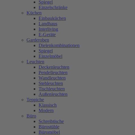
Spiegel
Einzelschränke
Küchen
Einbauküchen
Landhaus
Interliving
E-Geräte
Garderoben
Dielenkombinationen
Spiegel
Einzelmöbel
Leuchten
Deckenleuchten
Pendelleuchten
Wandleuchten
Stehleuchten
Tischleuchten
Außenleuchten
Teppiche
Klassisch
Modern
Büro
Schreibtische
Bürostühle
Büromöbel