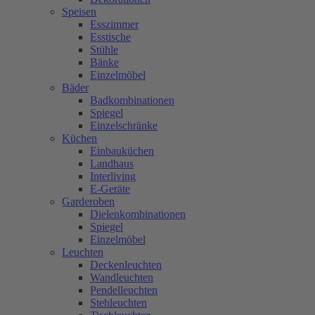
Speisen
Esszimmer
Esstische
Stühle
Bänke
Einzelmöbel
Bäder
Badkombinationen
Spiegel
Einzelschränke
Küchen
Einbauküchen
Landhaus
Interliving
E-Geräte
Garderoben
Dielenkombinationen
Spiegel
Einzelmöbel
Leuchten
Deckenleuchten
Wandleuchten
Pendelleuchten
Stehleuchten