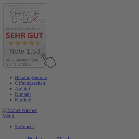
Note 1.53
3632 Bewertungen
Stand: 07.08.26
Zum
Beratungstermin
Inhalt
Öffnungszeiten
wechseln
Anfahrt
Kontakt
Karriere
Menü
Sortiment