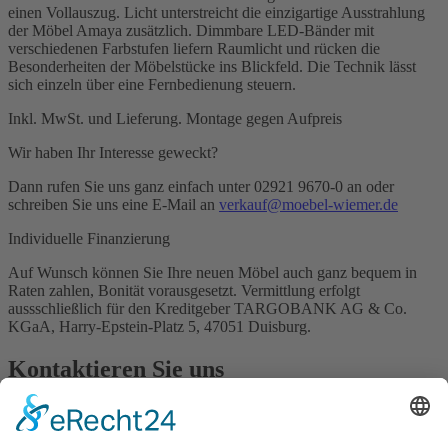
einen Vollauszug. Licht unterstreicht die einzigartige Ausstrahlung
der Möbel Amaya zusätzlich. Dimmbare LED-Bänder mit
verschiedenen Farbstufen liefern Raumlicht und rücken die
Besonderheiten der Möbelstücke ins Blickfeld. Die Technik lässt
sich einzeln über eine Fernbedienung steuern.
Inkl. MwSt. und Lieferung. Montage gegen Aufpreis
Wir haben Ihr Interesse geweckt?
Dann rufen Sie uns ganz einfach unter 02921 9670-0 an oder
schreiben Sie uns eine E-Mail an
verkauf@moebel-wiemer.de
Individuelle Finanzierung
Auf Wunsch können Sie Ihre neuen Möbel auch ganz bequem in
Raten zahlen, Bonität vorausgesetzt. Vermittlung erfolgt
aussschließlich für den Kreditgeber TARGOBANK AG & Co.
KGaA, Harry-Epstein-Platz 5, 47051 Duisburg.
Kontaktieren Sie uns
Name
Vorname