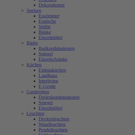
Dekorationen
Speisen
Esszimmer
Esstische
Stühle
Bänke
Einzelmöbel
Bäder
Badkombinationen
Spiegel
Einzelschränke
Küchen
Einbauküchen
Landhaus
Interliving
E-Geräte
Garderoben
Dielenkombinationen
Spiegel
Einzelmöbel
Leuchten
Deckenleuchten
Wandleuchten
Pendelleuchten