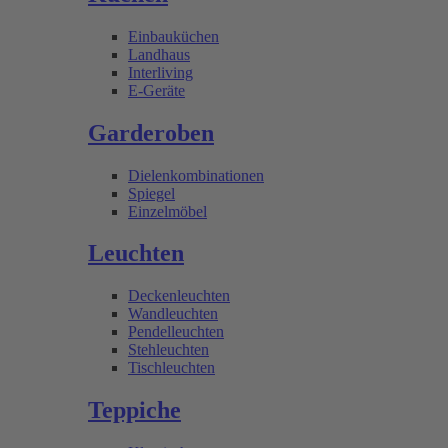
Einbauküchen
Landhaus
Interliving
E-Geräte
Garderoben
Dielenkombinationen
Spiegel
Einzelmöbel
Leuchten
Deckenleuchten
Wandleuchten
Pendelleuchten
Stehleuchten
Tischleuchten
Teppiche