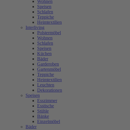
Wohnen
Speisen
Schlafen
Teppiche
Heimtextilien
Interliving
Polstermöbel
Wohnen
Schlafen
Speisen
Küchen
Bäder
Garderoben
Gartenmöbel
Teppiche
Heimtextilien
Leuchten
Dekorationen
Speisen
Esszimmer
Esstische
Stühle
Bänke
Einzelmöbel
Bäder