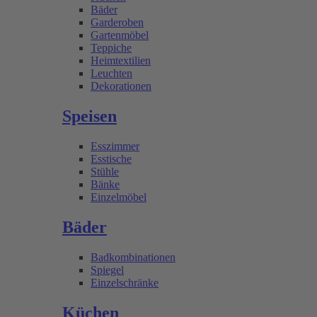
Bäder
Garderoben
Gartenmöbel
Teppiche
Heimtextilien
Leuchten
Dekorationen
Speisen
Esszimmer
Esstische
Stühle
Bänke
Einzelmöbel
Bäder
Badkombinationen
Spiegel
Einzelschränke
Küchen