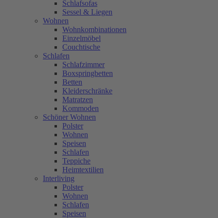
Schlafsofas
Sessel & Liegen
Wohnen
Wohnkombinationen
Einzelmöbel
Couchtische
Schlafen
Schlafzimmer
Boxspringbetten
Betten
Kleiderschränke
Matratzen
Kommoden
Schöner Wohnen
Polster
Wohnen
Speisen
Schlafen
Teppiche
Heimtextilien
Interliving
Polster
Wohnen
Schlafen
Speisen