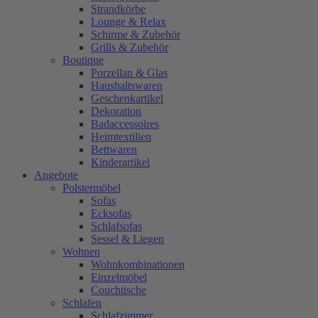
Strandkörbe
Lounge & Relax
Schirme & Zubehör
Grills & Zubehör
Boutique
Porzellan & Glas
Haushaltswaren
Geschenkartikel
Dekoration
Badaccessoires
Heimtextilien
Bettwaren
Kinderartikel
Angebote
Polstermöbel
Sofas
Ecksofas
Schlafsofas
Sessel & Liegen
Wohnen
Wohnkombinationen
Einzelmöbel
Couchtische
Schlafen
Schlafzimmer