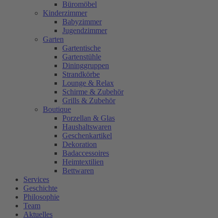
Büromöbel
Kinderzimmer
Babyzimmer
Jugendzimmer
Garten
Gartentische
Gartenstühle
Dininggruppen
Strandkörbe
Lounge & Relax
Schirme & Zubehör
Grills & Zubehör
Boutique
Porzellan & Glas
Haushaltswaren
Geschenkartikel
Dekoration
Badaccessoires
Heimtextilien
Bettwaren
Services
Geschichte
Philosophie
Team
Aktuelles