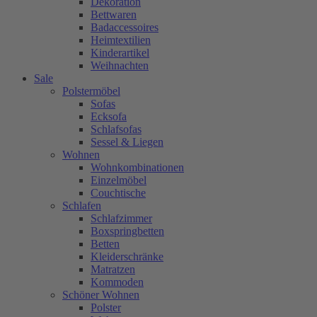
Dekoration
Bettwaren
Badaccessoires
Heimtextilien
Kinderartikel
Weihnachten
Sale
Polstermöbel
Sofas
Ecksofa
Schlafsofas
Sessel & Liegen
Wohnen
Wohnkombinationen
Einzelmöbel
Couchtische
Schlafen
Schlafzimmer
Boxspringbetten
Betten
Kleiderschränke
Matratzen
Kommoden
Schöner Wohnen
Polster