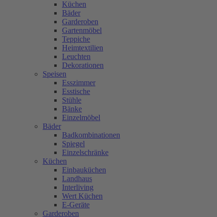
Küchen
Bäder
Garderoben
Gartenmöbel
Teppiche
Heimtextilien
Leuchten
Dekorationen
Speisen
Esszimmer
Esstische
Stühle
Bänke
Einzelmöbel
Bäder
Badkombinationen
Spiegel
Einzelschränke
Küchen
Einbauküchen
Landhaus
Interliving
Wert Küchen
E-Geräte
Garderoben