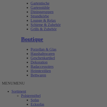
Gartentische
Gartenstühle
Dininggruppen
Strandkörbe
Lounge & Relax
Schirme & Zubehör
Grills & Zubehör
Boutique
Porzellan & Glas
Haushaltswaren
Geschenkartikel
Dekoration
Badaccessoires
Heimtextilien
Bettwaren
MENU
MENU
Sortiment
Polstermöbel
Sofas
Ecksofas