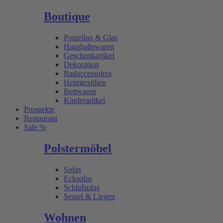
Boutique
Porzellan & Glas
Haushaltswaren
Geschenkartikel
Dekoration
Badaccessoires
Heimtextilien
Bettwaren
Kinderartikel
Prospekte
Restaurant
Sale %
Polstermöbel
Sofas
Ecksofas
Schlafsofas
Sessel & Liegen
Wohnen