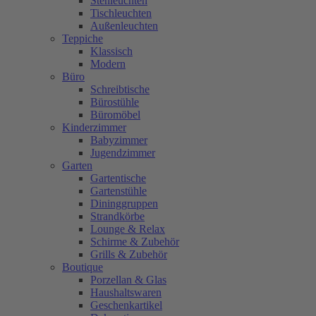
Stehleuchten
Tischleuchten
Außenleuchten
Teppiche
Klassisch
Modern
Büro
Schreibtische
Bürostühle
Büromöbel
Kinderzimmer
Babyzimmer
Jugendzimmer
Garten
Gartentische
Gartenstühle
Dininggruppen
Strandkörbe
Lounge & Relax
Schirme & Zubehör
Grills & Zubehör
Boutique
Porzellan & Glas
Haushaltswaren
Geschenkartikel