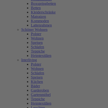
Boxspringbetten
Betten
Kleiderschränke
Matratzen
Kommoden
Lattenrahmen
Schöner Wohnen
Polster
Wohnen
Speisen
Schlafen
Teppiche
Heimtextilien
Interliving
Polster
Wohnen
Schlafen
Speisen
Küchen
Bäder
Garderoben
Gartenmöbel
Teppiche
Heimtextilien
Leuchten