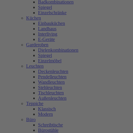
Badkombinationen
Spiegel
Einzelschränke
Küchen
Einbauküchen
Landhaus
Interliving
E-Geräte
Garderoben
Dielenkombinationen
Spiegel
Einzelmöbel
Leuchten
Deckenleuchten
Pendelleuchten
Wandleuchten
Stehleuchten
Tischleuchten
Außenleuchten
Teppiche
Klassisch
Modern
Büro
Schreibtische
Bürostühle