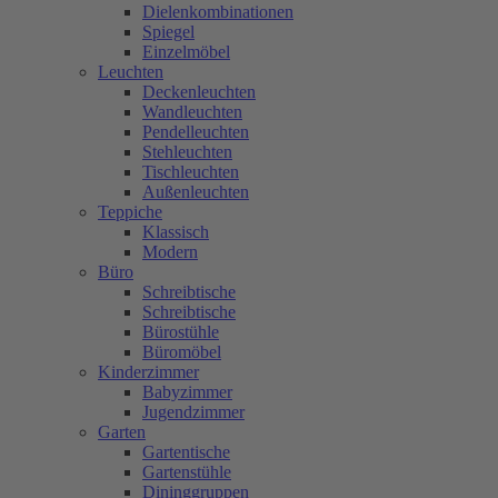
Dielenkombinationen
Spiegel
Einzelmöbel
Leuchten
Deckenleuchten
Wandleuchten
Pendelleuchten
Stehleuchten
Tischleuchten
Außenleuchten
Teppiche
Klassisch
Modern
Büro
Schreibtische
Schreibtische
Bürostühle
Büromöbel
Kinderzimmer
Babyzimmer
Jugendzimmer
Garten
Gartentische
Gartenstühle
Dininggruppen