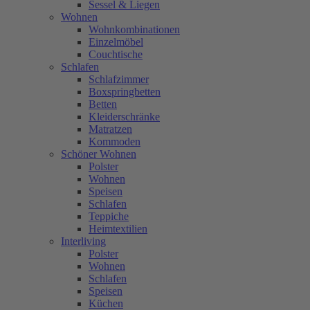
Sessel & Liegen
Wohnen
Wohnkombinationen
Einzelmöbel
Couchtische
Schlafen
Schlafzimmer
Boxspringbetten
Betten
Kleiderschränke
Matratzen
Kommoden
Schöner Wohnen
Polster
Wohnen
Speisen
Schlafen
Teppiche
Heimtextilien
Interliving
Polster
Wohnen
Schlafen
Speisen
Küchen