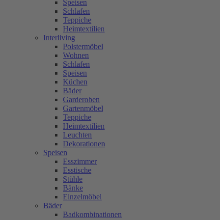
Speisen
Schlafen
Teppiche
Heimtextilien
Interliving
Polstermöbel
Wohnen
Schlafen
Speisen
Küchen
Bäder
Garderoben
Gartenmöbel
Teppiche
Heimtextilien
Leuchten
Dekorationen
Speisen
Esszimmer
Esstische
Stühle
Bänke
Einzelmöbel
Bäder
Badkombinationen