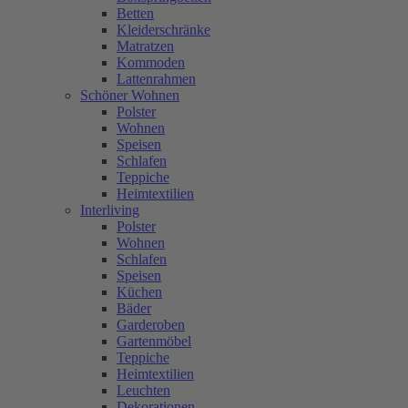
Betten
Kleiderschränke
Matratzen
Kommoden
Lattenrahmen
Schöner Wohnen
Polster
Wohnen
Speisen
Schlafen
Teppiche
Heimtextilien
Interliving
Polster
Wohnen
Schlafen
Speisen
Küchen
Bäder
Garderoben
Gartenmöbel
Teppiche
Heimtextilien
Leuchten
Dekorationen