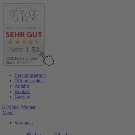
Note 1.53
3632 Bewertungen
Stand: 07.08.26
Zum
Beratungstermin
Inhalt
Öffnungszeiten
wechseln
Anfahrt
Kontakt
Karriere
Menü
Sortiment