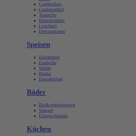
Garderoben
Gartenmöbel
Teppiche
Heimtextilien
Leuchten
Dekorationen
Speisen
Esszimmer
Esstische
Stühle
Bänke
Einzelmöbel
Bäder
Badkombinationen
Spiegel
Einzelschränke
Küchen