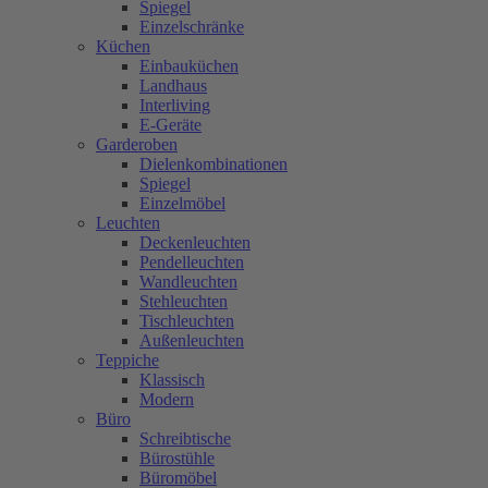
Spiegel
Einzelschränke
Küchen
Einbauküchen
Landhaus
Interliving
E-Geräte
Garderoben
Dielenkombinationen
Spiegel
Einzelmöbel
Leuchten
Deckenleuchten
Pendelleuchten
Wandleuchten
Stehleuchten
Tischleuchten
Außenleuchten
Teppiche
Klassisch
Modern
Büro
Schreibtische
Bürostühle
Büromöbel