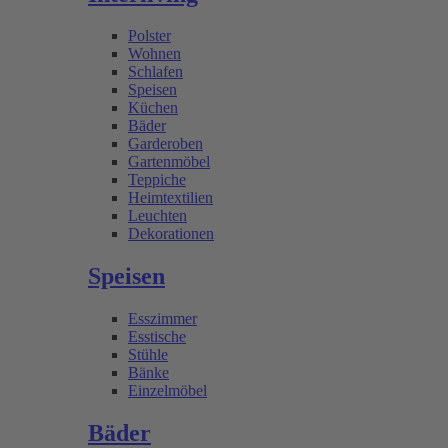
Polster
Wohnen
Schlafen
Speisen
Küchen
Bäder
Garderoben
Gartenmöbel
Teppiche
Heimtextilien
Leuchten
Dekorationen
Speisen
Esszimmer
Esstische
Stühle
Bänke
Einzelmöbel
Bäder