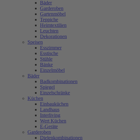
Bäder
Garderoben
Gartenmöbel
Teppiche
Heimtextilien
Leuchten
Dekorationen
Speisen
Esszimmer
Esstische
Stühle
Bänke
Einzelmöbel
Bäder
Badkombinationen
Spiegel
Einzelschränke
Küchen
Einbauküchen
Landhaus
Interliving
Wert Küchen
E-Geräte
Garderoben
Dielenkombinationen