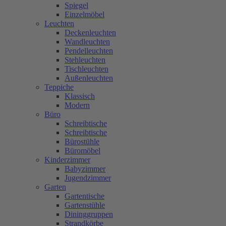
Spiegel
Einzelmöbel
Leuchten
Deckenleuchten
Wandleuchten
Pendelleuchten
Stehleuchten
Tischleuchten
Außenleuchten
Teppiche
Klassisch
Modern
Büro
Schreibtische
Schreibtische
Bürostühle
Büromöbel
Kinderzimmer
Babyzimmer
Jugendzimmer
Garten
Gartentische
Gartenstühle
Dininggruppen
Strandkörbe