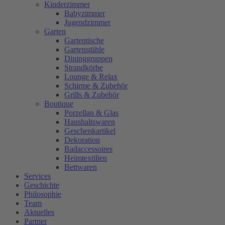
Kinderzimmer
Babyzimmer
Jugendzimmer
Garten
Gartentische
Gartenstühle
Dininggruppen
Strandkörbe
Lounge & Relax
Schirme & Zubehör
Grills & Zubehör
Boutique
Porzellan & Glas
Haushaltswaren
Geschenkartikel
Dekoration
Badaccessoires
Heimtextilien
Bettwaren
Services
Geschichte
Philosophie
Team
Aktuelles
Partner