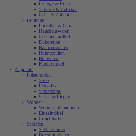
Lounge & Relax
Schirme & Zubehör
Grills & Zubehör
Boutique
Porzellan & Glas
Haushaltswaren
Geschenkartikel
Dekoration
Badaccessoires
Heimtextilien
Bettwaren
Kinderartikel
Angebote
Polstermöbel
Sofas
Ecksofas
Schlafsofas
Sessel & Liegen
Wohnen
Wohnkombinationen
Einzelmöbel
Couchtische
Schlafen
Schlafzimmer
Boxspringbetten