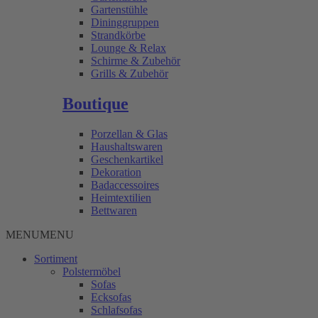
Gartenstühle
Dininggruppen
Strandkörbe
Lounge & Relax
Schirme & Zubehör
Grills & Zubehör
Boutique
Porzellan & Glas
Haushaltswaren
Geschenkartikel
Dekoration
Badaccessoires
Heimtextilien
Bettwaren
MENU
MENU
Sortiment
Polstermöbel
Sofas
Ecksofas
Schlafsofas