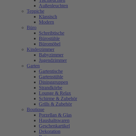
Tischleuchten
Außenleuchten
Teppiche
Klassisch
Modern
Büro
Schreibtische
Bürostühle
Büromöbel
Kinderzimmer
Babyzimmer
Jugendzimmer
Garten
Gartentische
Gartenstühle
Dininggruppen
Strandkörbe
Lounge & Relax
Schirme & Zubehör
Grills & Zubehör
Boutique
Porzellan & Glas
Haushaltswaren
Geschenkartikel
Dekoration