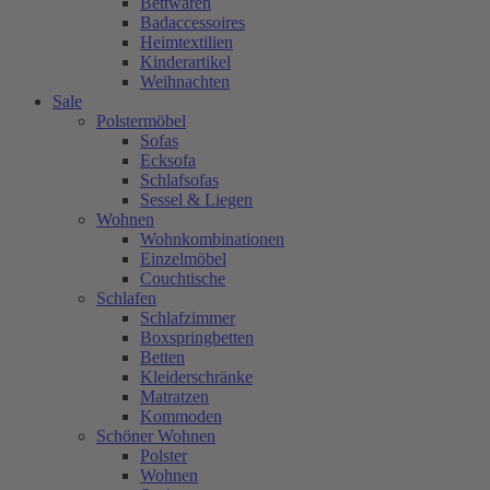
Bettwaren
Badaccessoires
Heimtextilien
Kinderartikel
Weihnachten
Sale
Polstermöbel
Sofas
Ecksofa
Schlafsofas
Sessel & Liegen
Wohnen
Wohnkombinationen
Einzelmöbel
Couchtische
Schlafen
Schlafzimmer
Boxspringbetten
Betten
Kleiderschränke
Matratzen
Kommoden
Schöner Wohnen
Polster
Wohnen