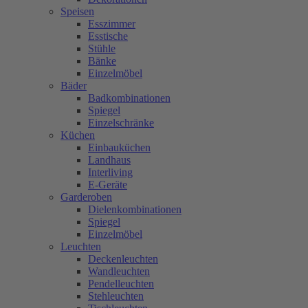
Speisen
Esszimmer
Esstische
Stühle
Bänke
Einzelmöbel
Bäder
Badkombinationen
Spiegel
Einzelschränke
Küchen
Einbauküchen
Landhaus
Interliving
E-Geräte
Garderoben
Dielenkombinationen
Spiegel
Einzelmöbel
Leuchten
Deckenleuchten
Wandleuchten
Pendelleuchten
Stehleuchten