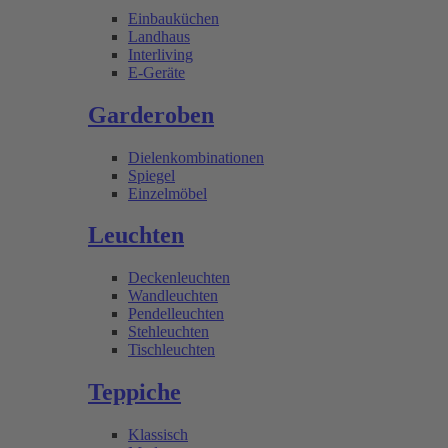
Einbauküchen
Landhaus
Interliving
E-Geräte
Garderoben
Dielenkombinationen
Spiegel
Einzelmöbel
Leuchten
Deckenleuchten
Wandleuchten
Pendelleuchten
Stehleuchten
Tischleuchten
Teppiche
Klassisch