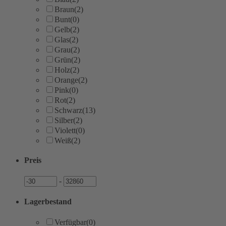
Braun
(2)
Bunt
(0)
Gelb
(2)
Glas
(2)
Grau
(2)
Grün
(2)
Holz
(2)
Orange
(2)
Pink
(0)
Rot
(2)
Schwarz
(13)
Silber
(2)
Violett
(0)
Weiß
(2)
Preis
Preis
Preis
-
Lagerbestand
Verfügbar
(0)