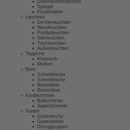
Dielenkombinationen
Spiegel
Einzelmöbel
Leuchten
Deckenleuchten
Wandleuchten
Pendelleuchten
Stehleuchten
Tischleuchten
Außenleuchten
Teppiche
Klassisch
Modern
Büro
Schreibtische
Schreibtische
Bürostühle
Büromöbel
Kinderzimmer
Babyzimmer
Jugendzimmer
Garten
Gartentische
Gartenstühle
Dininggruppen