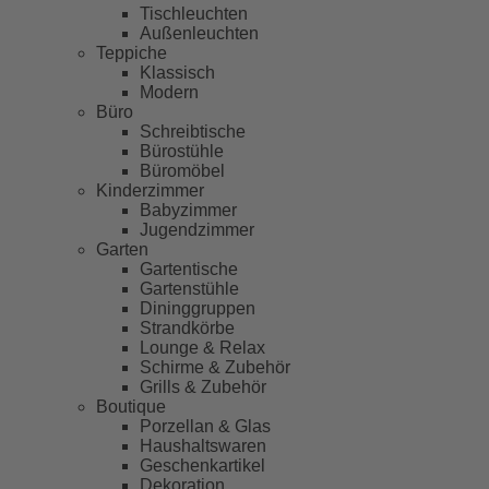
Tischleuchten
Außenleuchten
Teppiche
Klassisch
Modern
Büro
Schreibtische
Bürostühle
Büromöbel
Kinderzimmer
Babyzimmer
Jugendzimmer
Garten
Gartentische
Gartenstühle
Dininggruppen
Strandkörbe
Lounge & Relax
Schirme & Zubehör
Grills & Zubehör
Boutique
Porzellan & Glas
Haushaltswaren
Geschenkartikel
Dekoration