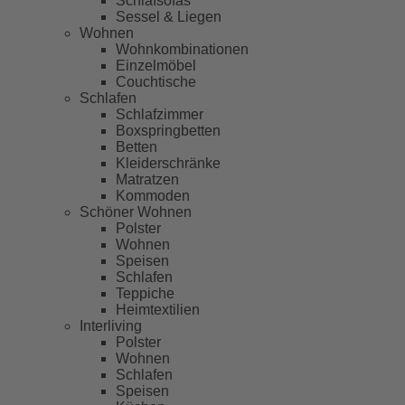
Schlafsofas
Sessel & Liegen
Wohnen
Wohnkombinationen
Einzelmöbel
Couchtische
Schlafen
Schlafzimmer
Boxspringbetten
Betten
Kleiderschränke
Matratzen
Kommoden
Schöner Wohnen
Polster
Wohnen
Speisen
Schlafen
Teppiche
Heimtextilien
Interliving
Polster
Wohnen
Schlafen
Speisen