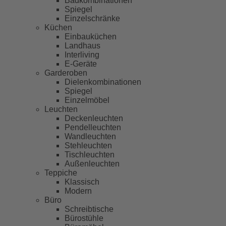
Badkombinationen
Spiegel
Einzelschränke
Küchen
Einbauküchen
Landhaus
Interliving
E-Geräte
Garderoben
Dielenkombinationen
Spiegel
Einzelmöbel
Leuchten
Deckenleuchten
Pendelleuchten
Wandleuchten
Stehleuchten
Tischleuchten
Außenleuchten
Teppiche
Klassisch
Modern
Büro
Schreibtische
Bürostühle