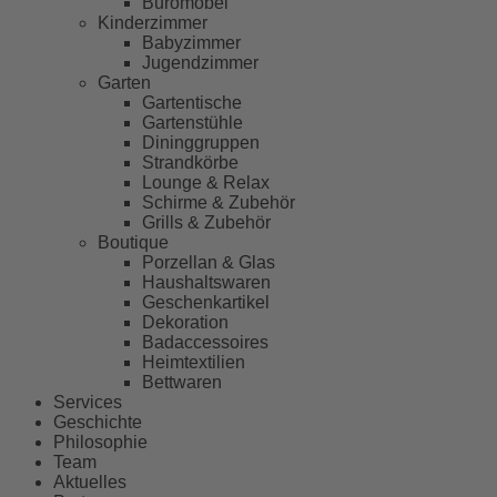
Büromöbel
Kinderzimmer
Babyzimmer
Jugendzimmer
Garten
Gartentische
Gartenstühle
Dininggruppen
Strandkörbe
Lounge & Relax
Schirme & Zubehör
Grills & Zubehör
Boutique
Porzellan & Glas
Haushaltswaren
Geschenkartikel
Dekoration
Badaccessoires
Heimtextilien
Bettwaren
Services
Geschichte
Philosophie
Team
Aktuelles