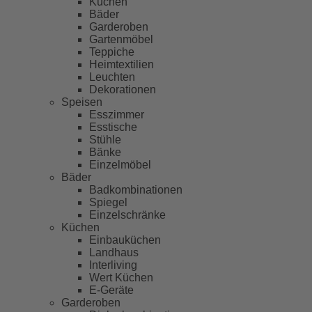
Küchen
Bäder
Garderoben
Gartenmöbel
Teppiche
Heimtextilien
Leuchten
Dekorationen
Speisen
Esszimmer
Esstische
Stühle
Bänke
Einzelmöbel
Bäder
Badkombinationen
Spiegel
Einzelschränke
Küchen
Einbauküchen
Landhaus
Interliving
Wert Küchen
E-Geräte
Garderoben