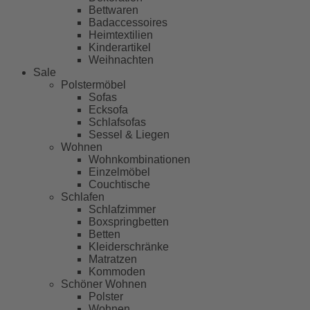
Bettwaren
Badaccessoires
Heimtextilien
Kinderartikel
Weihnachten
Sale
Polstermöbel
Sofas
Ecksofa
Schlafsofas
Sessel & Liegen
Wohnen
Wohnkombinationen
Einzelmöbel
Couchtische
Schlafen
Schlafzimmer
Boxspringbetten
Betten
Kleiderschränke
Matratzen
Kommoden
Schöner Wohnen
Polster
Wohnen