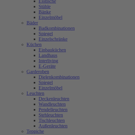
Esstische
Stühle
Bänke
Einzelmöbel
Bäder
Badkombinationen
Spiegel
Einzelschränke
Küchen
Einbauküchen
Landhaus
Interliving
E-Geräte
Garderoben
Dielenkombinationen
Spiegel
Einzelmöbel
Leuchten
Deckenleuchten
Wandleuchten
Pendelleuchten
Stehleuchten
Tischleuchten
Außenleuchten
Teppiche