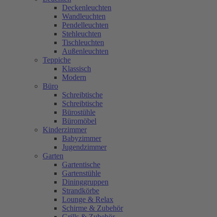
Deckenleuchten
Wandleuchten
Pendelleuchten
Stehleuchten
Tischleuchten
Außenleuchten
Teppiche
Klassisch
Modern
Büro
Schreibtische
Schreibtische
Bürostühle
Büromöbel
Kinderzimmer
Babyzimmer
Jugendzimmer
Garten
Gartentische
Gartenstühle
Dininggruppen
Strandkörbe
Lounge & Relax
Schirme & Zubehör
Grills & Zubehör