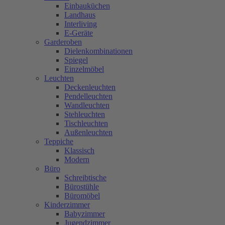
Einbauküchen
Landhaus
Interliving
E-Geräte
Garderoben
Dielenkombinationen
Spiegel
Einzelmöbel
Leuchten
Deckenleuchten
Pendelleuchten
Wandleuchten
Stehleuchten
Tischleuchten
Außenleuchten
Teppiche
Klassisch
Modern
Büro
Schreibtische
Bürostühle
Büromöbel
Kinderzimmer
Babyzimmer
Jugendzimmer