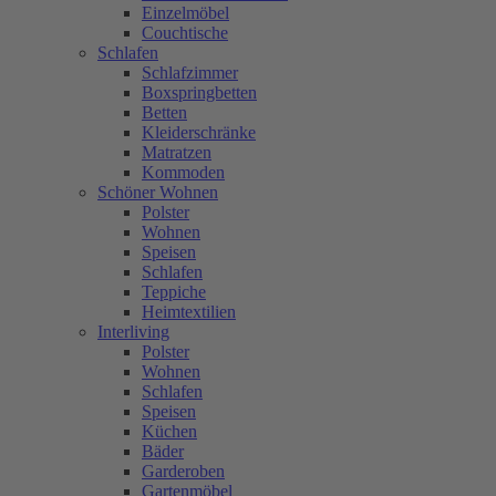
Einzelmöbel
Couchtische
Schlafen
Schlafzimmer
Boxspringbetten
Betten
Kleiderschränke
Matratzen
Kommoden
Schöner Wohnen
Polster
Wohnen
Speisen
Schlafen
Teppiche
Heimtextilien
Interliving
Polster
Wohnen
Schlafen
Speisen
Küchen
Bäder
Garderoben
Gartenmöbel