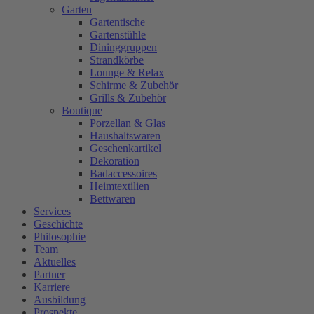
Garten
Gartentische
Gartenstühle
Dininggruppen
Strandkörbe
Lounge & Relax
Schirme & Zubehör
Grills & Zubehör
Boutique
Porzellan & Glas
Haushaltswaren
Geschenkartikel
Dekoration
Badaccessoires
Heimtextilien
Bettwaren
Services
Geschichte
Philosophie
Team
Aktuelles
Partner
Karriere
Ausbildung
Prospekte