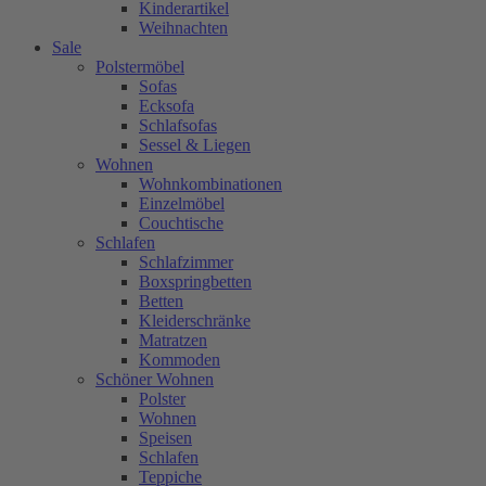
Kinderartikel
Weihnachten
Sale
Polstermöbel
Sofas
Ecksofa
Schlafsofas
Sessel & Liegen
Wohnen
Wohnkombinationen
Einzelmöbel
Couchtische
Schlafen
Schlafzimmer
Boxspringbetten
Betten
Kleiderschränke
Matratzen
Kommoden
Schöner Wohnen
Polster
Wohnen
Speisen
Schlafen
Teppiche