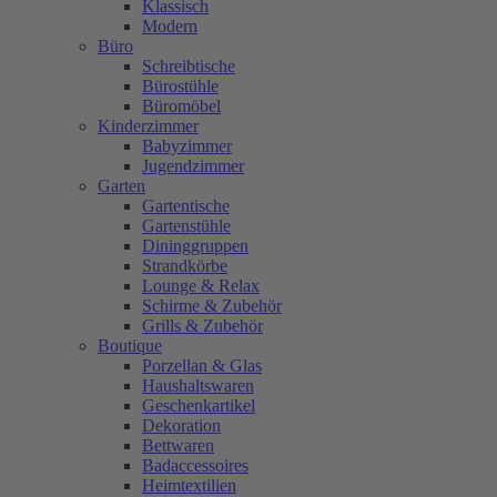
Klassisch
Modern
Büro
Schreibtische
Bürostühle
Büromöbel
Kinderzimmer
Babyzimmer
Jugendzimmer
Garten
Gartentische
Gartenstühle
Dininggruppen
Strandkörbe
Lounge & Relax
Schirme & Zubehör
Grills & Zubehör
Boutique
Porzellan & Glas
Haushaltswaren
Geschenkartikel
Dekoration
Bettwaren
Badaccessoires
Heimtextilien