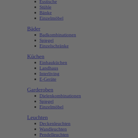
Esstische
Stühle
Bänke
Einzelmöbel
Bäder
Badkombinationen
Spiegel
Einzelschränke
Küchen
Einbauküchen
Landhaus
Interliving
E-Geräte
Garderoben
Dielenkombinationen
Spiegel
Einzelmöbel
Leuchten
Deckenleuchten
Wandleuchten
Pendelleuchten