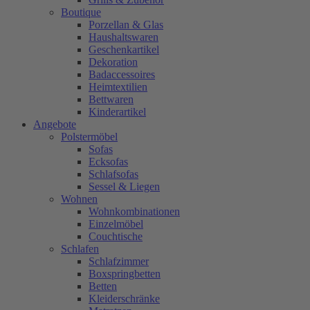
Boutique
Porzellan & Glas
Haushaltswaren
Geschenkartikel
Dekoration
Badaccessoires
Heimtextilien
Bettwaren
Kinderartikel
Angebote
Polstermöbel
Sofas
Ecksofas
Schlafsofas
Sessel & Liegen
Wohnen
Wohnkombinationen
Einzelmöbel
Couchtische
Schlafen
Schlafzimmer
Boxspringbetten
Betten
Kleiderschränke