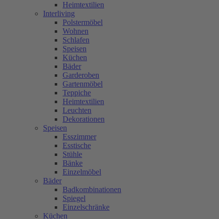
Heimtextilien
Interliving
Polstermöbel
Wohnen
Schlafen
Speisen
Küchen
Bäder
Garderoben
Gartenmöbel
Teppiche
Heimtextilien
Leuchten
Dekorationen
Speisen
Esszimmer
Esstische
Stühle
Bänke
Einzelmöbel
Bäder
Badkombinationen
Spiegel
Einzelschränke
Küchen