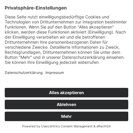
Philosophie
Team
Karriere
Folgen Sie uns
Instagram
Facebook
Sortiment
Services
Restaurant
Aktuelles
Prospekte
Angebote
© 2026 Möbel Wiemer GmbH & Co. KG
Impressum
Datenschutz
Impressum
Datenschutz