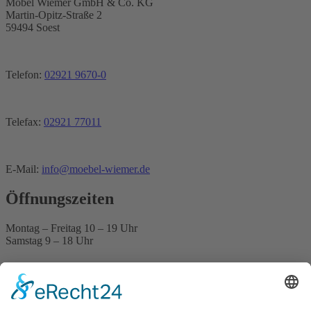
Möbel Wiemer GmbH & Co. KG
Martin-Opitz-Straße 2
59494 Soest
Telefon:
02921 9670-0
Telefax:
02921 77011
E-Mail:
info@moebel-wiemer.de
Öffnungszeiten
Montag – Freitag 10 – 19 Uhr
Samstag 9 – 18 Uhr
Das Unternehmen
Geschichte