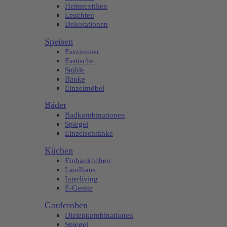
Heimtextilien
Leuchten
Dekorationen
Speisen
Esszimmer
Esstische
Stühle
Bänke
Einzelmöbel
Bäder
Badkombinationen
Spiegel
Einzelschränke
Küchen
Einbauküchen
Landhaus
Interliving
E-Geräte
Garderoben
Dielenkombinationen
Spiegel