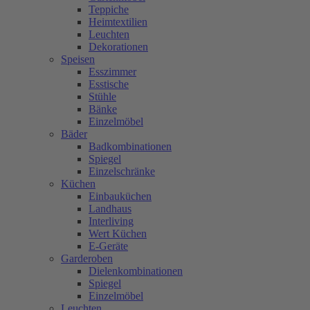
Teppiche
Heimtextilien
Leuchten
Dekorationen
Speisen
Esszimmer
Esstische
Stühle
Bänke
Einzelmöbel
Bäder
Badkombinationen
Spiegel
Einzelschränke
Küchen
Einbauküchen
Landhaus
Interliving
Wert Küchen
E-Geräte
Garderoben
Dielenkombinationen
Spiegel
Einzelmöbel
Leuchten