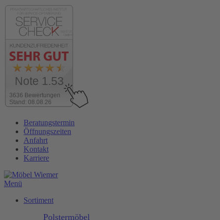
Note 1.53
3636 Bewertungen
Stand: 08.08.26
Zum
Beratungstermin
Inhalt
Öffnungszeiten
wechseln
Anfahrt
Kontakt
Karriere
Menü
Sortiment
Polstermöbel