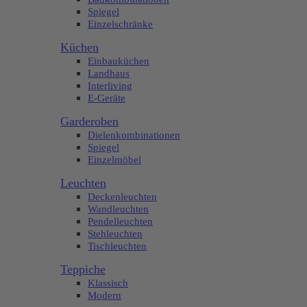
Spiegel
Einzelschränke
Küchen
Einbauküchen
Landhaus
Interliving
E-Geräte
Garderoben
Dielenkombinationen
Spiegel
Einzelmöbel
Leuchten
Deckenleuchten
Wandleuchten
Pendelleuchten
Stehleuchten
Tischleuchten
Teppiche
Klassisch
Modern