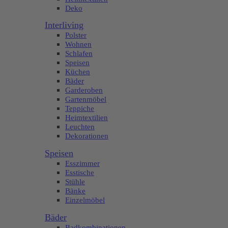
Deko
Interliving
Polster
Wohnen
Schlafen
Speisen
Küchen
Bäder
Garderoben
Gartenmöbel
Teppiche
Heimtextilien
Leuchten
Dekorationen
Speisen
Esszimmer
Esstische
Stühle
Bänke
Einzelmöbel
Bäder
Badkombinationen