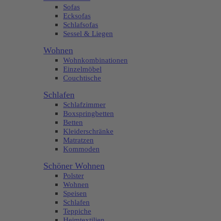
Sofas
Ecksofas
Schlafsofas
Sessel & Liegen
Wohnen
Wohnkombinationen
Einzelmöbel
Couchtische
Schlafen
Schlafzimmer
Boxspringbetten
Betten
Kleiderschränke
Matratzen
Kommoden
Schöner Wohnen
Polster
Wohnen
Speisen
Schlafen
Teppiche
Heimtextilien