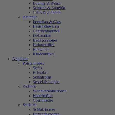
Lounge & Relax
Schirme & Zubehör
Grills & Zubehör
Boutique
Porzellan & Glas
Haushaltswaren
Geschenkartikel
Dekoration
Badaccessoires
Heimtextilien
Bettwaren
Kinderartikel
Angebote
Polstermöbel
Sofas
Ecksofas
Schlafsofas
Sessel & Liegen
Wohnen
Wohnkombinationen
Einzelmöbel
Couchtische
Schlafen
Schlafzimmer
Boxspringbetten