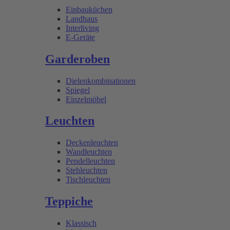
Einbauküchen
Landhaus
Interliving
E-Geräte
Garderoben
Dielenkombinationen
Spiegel
Einzelmöbel
Leuchten
Deckenleuchten
Wandleuchten
Pendelleuchten
Stehleuchten
Tischleuchten
Teppiche
Klassisch