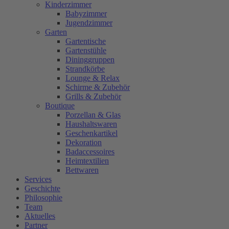
Kinderzimmer
Babyzimmer
Jugendzimmer
Garten
Gartentische
Gartenstühle
Dininggruppen
Strandkörbe
Lounge & Relax
Schirme & Zubehör
Grills & Zubehör
Boutique
Porzellan & Glas
Haushaltswaren
Geschenkartikel
Dekoration
Badaccessoires
Heimtextilien
Bettwaren
Services
Geschichte
Philosophie
Team
Aktuelles
Partner