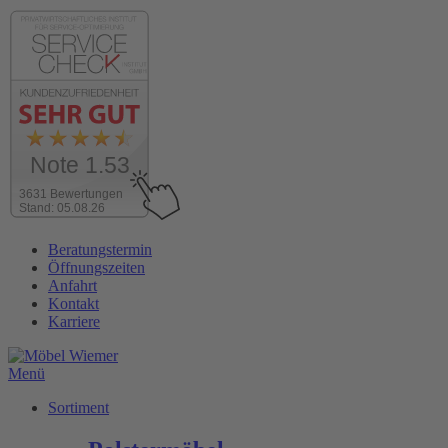
Note 1.53
3631 Bewertungen
Stand: 05.08.26
Zum
Beratungstermin
Inhalt
Öffnungszeiten
wechseln
Anfahrt
Kontakt
Karriere
Menü
Sortiment