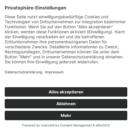
Öffnungszeiten
Montag – Freitag 10 – 19 Uhr
Samstag 9 – 18 Uhr
Das Unternehmen
Geschichte
Philosophie
Team
Karriere
Folgen Sie uns
Instagram
Facebook
Sortiment
Services
Restaurant
Aktuelles
Prospekte
Angebote