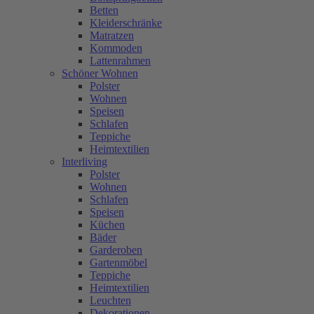
Betten
Kleiderschränke
Matratzen
Kommoden
Lattenrahmen
Schöner Wohnen
Polster
Wohnen
Speisen
Schlafen
Teppiche
Heimtextilien
Interliving
Polster
Wohnen
Schlafen
Speisen
Küchen
Bäder
Garderoben
Gartenmöbel
Teppiche
Heimtextilien
Leuchten
Dekorationen