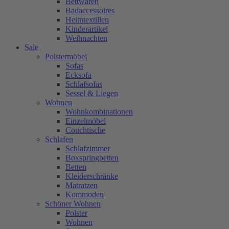
Bettwaren
Badaccessoires
Heimtextilien
Kinderartikel
Weihnachten
Sale
Polstermöbel
Sofas
Ecksofa
Schlafsofas
Sessel & Liegen
Wohnen
Wohnkombinationen
Einzelmöbel
Couchtische
Schlafen
Schlafzimmer
Boxspringbetten
Betten
Kleiderschränke
Matratzen
Kommoden
Schöner Wohnen
Polster
Wohnen