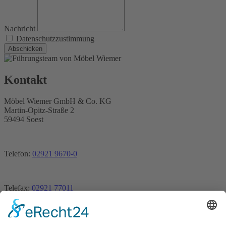
Nachricht
Datenschutzzustimmung
Abschicken
Kontakt
Möbel Wiemer GmbH & Co. KG
Martin-Opitz-Straße 2
59494 Soest
Telefon:
02921 9670-0
Telefax:
02921 77011
E-Mail:
info@moebel-wiemer.de