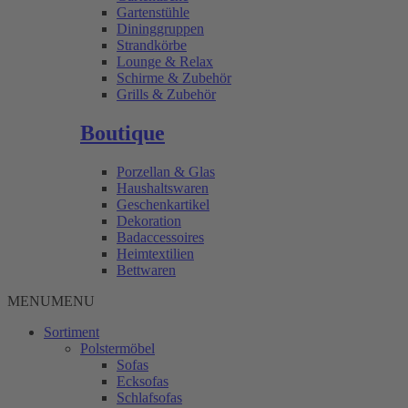
Gartenstühle
Dininggruppen
Strandkörbe
Lounge & Relax
Schirme & Zubehör
Grills & Zubehör
Boutique
Porzellan & Glas
Haushaltswaren
Geschenkartikel
Dekoration
Badaccessoires
Heimtextilien
Bettwaren
MENU
MENU
Sortiment
Polstermöbel
Sofas
Ecksofas
Schlafsofas