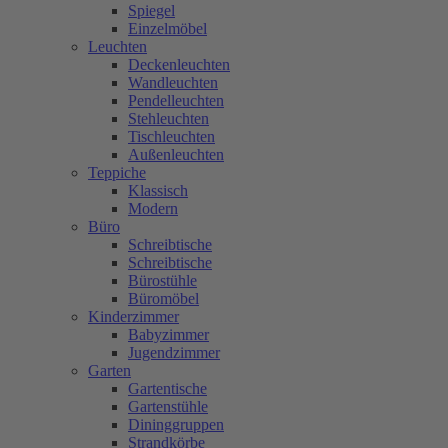
Spiegel
Einzelmöbel
Leuchten
Deckenleuchten
Wandleuchten
Pendelleuchten
Stehleuchten
Tischleuchten
Außenleuchten
Teppiche
Klassisch
Modern
Büro
Schreibtische
Schreibtische
Bürostühle
Büromöbel
Kinderzimmer
Babyzimmer
Jugendzimmer
Garten
Gartentische
Gartenstühle
Dininggruppen
Strandkörbe