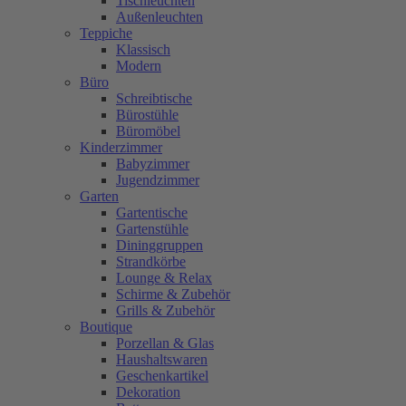
Tischleuchten
Außenleuchten
Teppiche
Klassisch
Modern
Büro
Schreibtische
Bürostühle
Büromöbel
Kinderzimmer
Babyzimmer
Jugendzimmer
Garten
Gartentische
Gartenstühle
Dininggruppen
Strandkörbe
Lounge & Relax
Schirme & Zubehör
Grills & Zubehör
Boutique
Porzellan & Glas
Haushaltswaren
Geschenkartikel
Dekoration