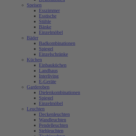
Speisen
Esszimmer
Esstische
Stühle
Bänke
Einzelmöbel
Bäder
Badkombinationen
Spiegel
Einzelschränke
Küchen
Einbauküchen
Landhaus
Interliving
E-Geräte
Garderoben
Dielenkombinationen
Spiegel
Einzelmöbel
Leuchten
Deckenleuchten
Wandleuchten
Pendelleuchten
Stehleuchten