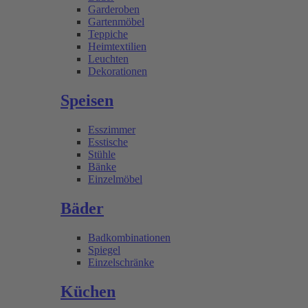
Garderoben
Gartenmöbel
Teppiche
Heimtextilien
Leuchten
Dekorationen
Speisen
Esszimmer
Esstische
Stühle
Bänke
Einzelmöbel
Bäder
Badkombinationen
Spiegel
Einzelschränke
Küchen