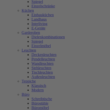
Spiegel
Einzelschränke
Küchen
Einbauküchen
Landhaus
Interliving
E-Geräte
Garderoben
Dielenkombinationen
Spiegel
Einzelmöbel
Leuchten
Deckenleuchten
Pendelleuchten
Wandleuchten
Stehleuchten
Tischleuchten
Außenleuchten
Teppiche
Klassisch
Modern
Büro
Schreibtische
Bürostühle
Büromöbel