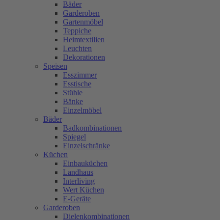
Bäder
Garderoben
Gartenmöbel
Teppiche
Heimtextilien
Leuchten
Dekorationen
Speisen
Esszimmer
Esstische
Stühle
Bänke
Einzelmöbel
Bäder
Badkombinationen
Spiegel
Einzelschränke
Küchen
Einbauküchen
Landhaus
Interliving
Wert Küchen
E-Geräte
Garderoben
Dielenkombinationen