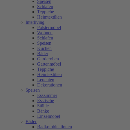
Speisen
Schlafen
Teppiche
Heimtextilien
Interliving
Polstermöbel
Wohnen
Schlafen
Speisen
Küchen
Bäder
Garderoben
Gartenmöbel
Teppiche
Heimtextilien
Leuchten
Dekorationen
Speisen
Esszimmer
Esstische
Stühle
Bänke
Einzelmöbel
Bäder
Badkombinationen