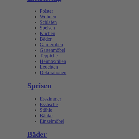
Polster
Wohnen
Schlafen
Speisen
Küchen
Bäder
Garderoben
Gartenmöbel
Teppiche
Heimtextilien
Leuchten
Dekorationen
Speisen
Esszimmer
Esstische
Stühle
Bänke
Einzelmöbel
Bäder