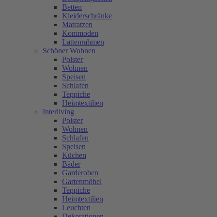
Betten
Kleiderschränke
Matratzen
Kommoden
Lattenrahmen
Schöner Wohnen
Polster
Wohnen
Speisen
Schlafen
Teppiche
Heimtextilien
Interliving
Polster
Wohnen
Schlafen
Speisen
Küchen
Bäder
Garderoben
Gartenmöbel
Teppiche
Heimtextilien
Leuchten
Dekorationen