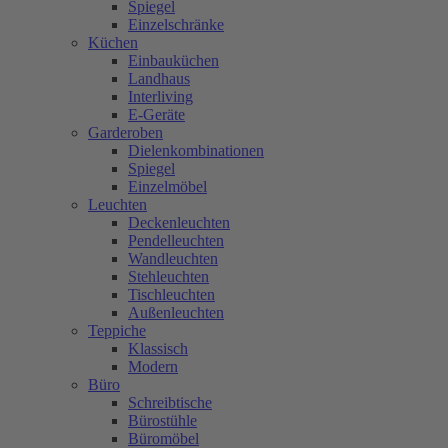
Spiegel
Einzelschränke
Küchen
Einbauküchen
Landhaus
Interliving
E-Geräte
Garderoben
Dielenkombinationen
Spiegel
Einzelmöbel
Leuchten
Deckenleuchten
Pendelleuchten
Wandleuchten
Stehleuchten
Tischleuchten
Außenleuchten
Teppiche
Klassisch
Modern
Büro
Schreibtische
Bürostühle
Büromöbel