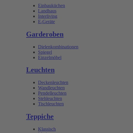
Einbauküchen
Landhaus
Interliving
E-Geräte
Garderoben
Dielenkombinationen
Spiegel
Einzelmöbel
Leuchten
Deckenleuchten
Wandleuchten
Pendelleuchten
Stehleuchten
Tischleuchten
Teppiche
Klassisch