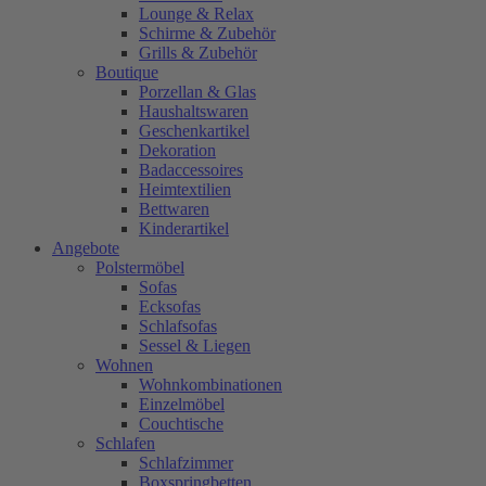
Lounge & Relax
Schirme & Zubehör
Grills & Zubehör
Boutique
Porzellan & Glas
Haushaltswaren
Geschenkartikel
Dekoration
Badaccessoires
Heimtextilien
Bettwaren
Kinderartikel
Angebote
Polstermöbel
Sofas
Ecksofas
Schlafsofas
Sessel & Liegen
Wohnen
Wohnkombinationen
Einzelmöbel
Couchtische
Schlafen
Schlafzimmer
Boxspringbetten