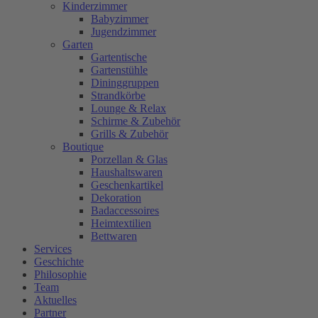
Kinderzimmer
Babyzimmer
Jugendzimmer
Garten
Gartentische
Gartenstühle
Dininggruppen
Strandkörbe
Lounge & Relax
Schirme & Zubehör
Grills & Zubehör
Boutique
Porzellan & Glas
Haushaltswaren
Geschenkartikel
Dekoration
Badaccessoires
Heimtextilien
Bettwaren
Services
Geschichte
Philosophie
Team
Aktuelles
Partner