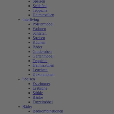
Speisen
Schlafen
Teppiche
Heimtextilien
Interliving
Polstermöbel
Wohnen
Schlafen
Speisen
Küchen
Bäder
Garderoben
Gartenmöbel
Teppiche
Heimtextilien
Leuchten
Dekorationen
Speisen
Esszimmer
Esstische
Stühle
Bänke
Einzelmöbel
Bäder
Badkombinationen