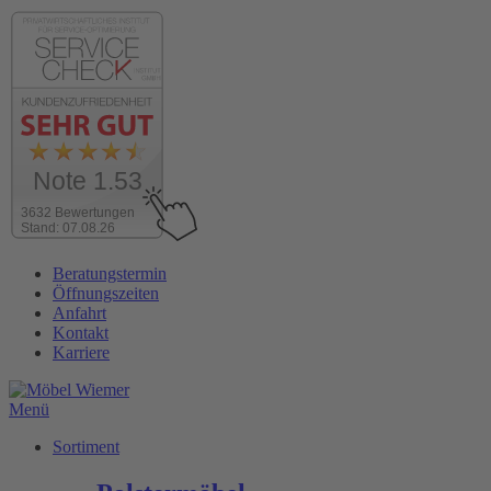
Note 1.53
3632 Bewertungen
Stand: 07.08.26
Zum
Beratungstermin
Inhalt
Öffnungszeiten
wechseln
Anfahrt
Kontakt
Karriere
Menü
Sortiment