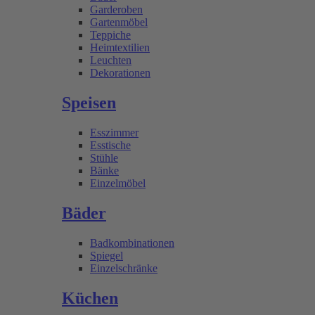
Garderoben
Gartenmöbel
Teppiche
Heimtextilien
Leuchten
Dekorationen
Speisen
Esszimmer
Esstische
Stühle
Bänke
Einzelmöbel
Bäder
Badkombinationen
Spiegel
Einzelschränke
Küchen