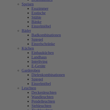
Speisen
Esszimmer
Esstische
Stühle
Bänke
Einzelmöbel
Bäder
Badkombinationen
Spiegel
Einzelschränke
Küchen
Einbauküchen
Landhaus
Interliving
E-Geräte
Garderoben
Dielenkombinationen
Spiegel
Einzelmöbel
Leuchten
Deckenleuchten
Wandleuchten
Pendelleuchten
Stehleuchten