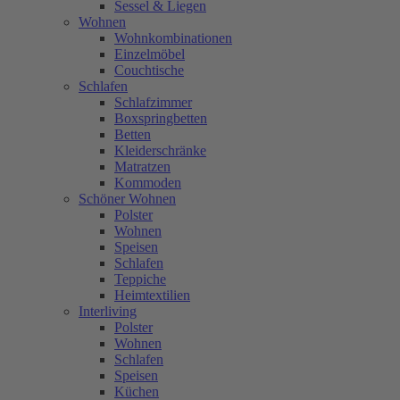
Sessel & Liegen
Wohnen
Wohnkombinationen
Einzelmöbel
Couchtische
Schlafen
Schlafzimmer
Boxspringbetten
Betten
Kleiderschränke
Matratzen
Kommoden
Schöner Wohnen
Polster
Wohnen
Speisen
Schlafen
Teppiche
Heimtextilien
Interliving
Polster
Wohnen
Schlafen
Speisen
Küchen