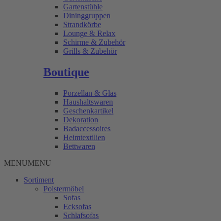
Gartenstühle
Dininggruppen
Strandkörbe
Lounge & Relax
Schirme & Zubehör
Grills & Zubehör
Boutique
Porzellan & Glas
Haushaltswaren
Geschenkartikel
Dekoration
Badaccessoires
Heimtextilien
Bettwaren
MENU
MENU
Sortiment
Polstermöbel
Sofas
Ecksofas
Schlafsofas