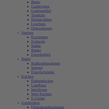
Bäder
Garderoben
Gartenmöbel
Teppiche
Heimtextilien
Leuchten
Dekorationen
Speisen
Esszimmer
Esstische
Stühle
Bänke
Einzelmöbel
Bäder
Badkombinationen
Spiegel
Einzelschränke
Küchen
Einbauküchen
Landhaus
Interliving
Wert Küchen
E-Geräte
Garderoben
Dielenkombinationen