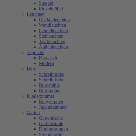
Spiegel
Einzelmöbel
Leuchten
Deckenleuchten
Wandleuchten
Pendelleuchten
Stehleuchten
Tischleuchten
Außenleuchten
Teppiche
Klassisch
Modern
Büro
Schreibtische
Schreibtische
Bürostühle
Büromöbel
Kinderzimmer
Babyzimmer
Jugendzimmer
Garten
Gartentische
Gartenstühle
Dininggruppen
Strandkörbe