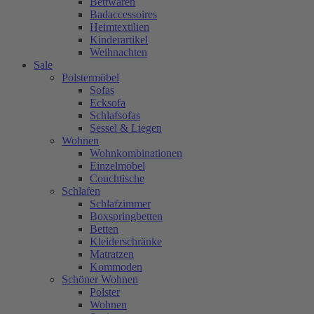
Bettwaren
Badaccessoires
Heimtextilien
Kinderartikel
Weihnachten
Sale
Polstermöbel
Sofas
Ecksofa
Schlafsofas
Sessel & Liegen
Wohnen
Wohnkombinationen
Einzelmöbel
Couchtische
Schlafen
Schlafzimmer
Boxspringbetten
Betten
Kleiderschränke
Matratzen
Kommoden
Schöner Wohnen
Polster
Wohnen