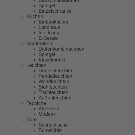
Badkombinationen
Spiegel
Einzelschränke
Küchen
Einbauküchen
Landhaus
Interliving
E-Geräte
Garderoben
Dielenkombinationen
Spiegel
Einzelmöbel
Leuchten
Deckenleuchten
Pendelleuchten
Wandleuchten
Stehleuchten
Tischleuchten
Außenleuchten
Teppiche
Klassisch
Modern
Büro
Schreibtische
Bürostühle