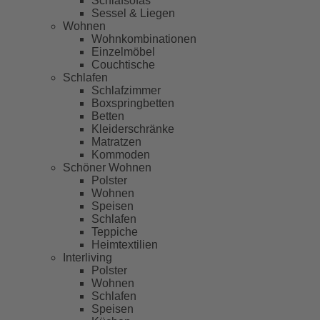
Schlafsofas
Sessel & Liegen
Wohnen
Wohnkombinationen
Einzelmöbel
Couchtische
Schlafen
Schlafzimmer
Boxspringbetten
Betten
Kleiderschränke
Matratzen
Kommoden
Schöner Wohnen
Polster
Wohnen
Speisen
Schlafen
Teppiche
Heimtextilien
Interliving
Polster
Wohnen
Schlafen
Speisen