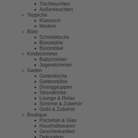
Tischleuchten
Außenleuchten
Teppiche
Klassisch
Modern
Büro
Schreibtische
Bürostühle
Büromöbel
Kinderzimmer
Babyzimmer
Jugendzimmer
Garten
Gartentische
Gartenstühle
Dininggruppen
Strandkörbe
Lounge & Relax
Schirme & Zubehör
Grills & Zubehör
Boutique
Porzellan & Glas
Haushaltswaren
Geschenkartikel
Dekoration