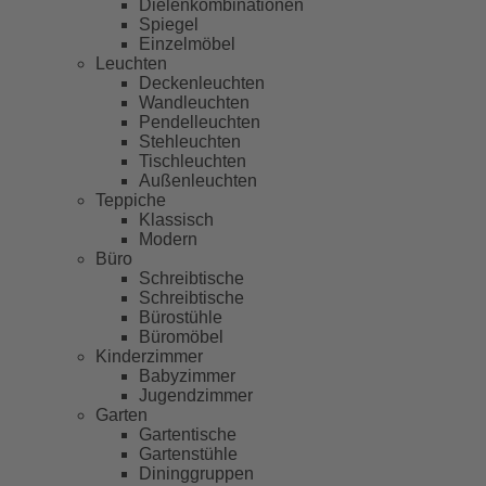
Dielenkombinationen
Spiegel
Einzelmöbel
Leuchten
Deckenleuchten
Wandleuchten
Pendelleuchten
Stehleuchten
Tischleuchten
Außenleuchten
Teppiche
Klassisch
Modern
Büro
Schreibtische
Schreibtische
Bürostühle
Büromöbel
Kinderzimmer
Babyzimmer
Jugendzimmer
Garten
Gartentische
Gartenstühle
Dininggruppen