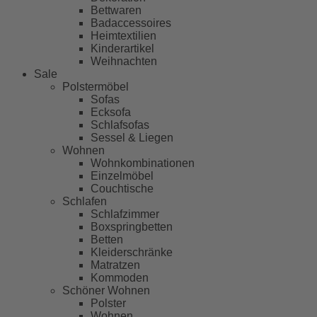
Bettwaren
Badaccessoires
Heimtextilien
Kinderartikel
Weihnachten
Sale
Polstermöbel
Sofas
Ecksofa
Schlafsofas
Sessel & Liegen
Wohnen
Wohnkombinationen
Einzelmöbel
Couchtische
Schlafen
Schlafzimmer
Boxspringbetten
Betten
Kleiderschränke
Matratzen
Kommoden
Schöner Wohnen
Polster
Wohnen