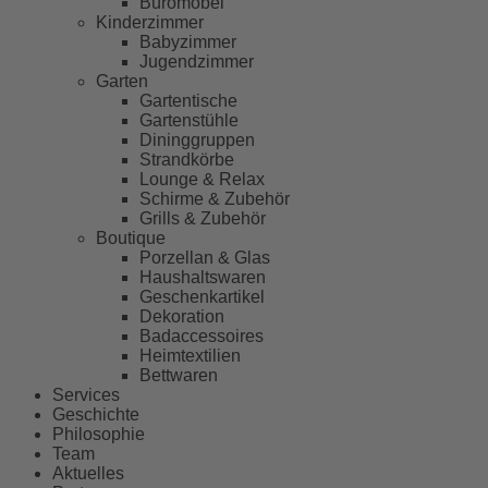
Büromöbel
Kinderzimmer
Babyzimmer
Jugendzimmer
Garten
Gartentische
Gartenstühle
Dininggruppen
Strandkörbe
Lounge & Relax
Schirme & Zubehör
Grills & Zubehör
Boutique
Porzellan & Glas
Haushaltswaren
Geschenkartikel
Dekoration
Badaccessoires
Heimtextilien
Bettwaren
Services
Geschichte
Philosophie
Team
Aktuelles