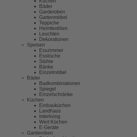
Küchen
Bäder
Garderoben
Gartenmöbel
Teppiche
Heimtextilien
Leuchten
Dekorationen
Speisen
Esszimmer
Esstische
Stühle
Bänke
Einzelmöbel
Bäder
Badkombinationen
Spiegel
Einzelschränke
Küchen
Einbauküchen
Landhaus
Interliving
Wert Küchen
E-Geräte
Garderoben