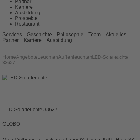
Partner
Karriere
Ausbildung
Prospekte
Restaurant
Services
Geschichte
Philosophie
Team
Aktuelles
Partner
Karriere
Ausbildung
Home
Angebote
Leuchten
Außenleuchten
LED-Solarleuchte
33627
LED-Solarleuchte 33627
GLOBO
Metall Silbergrau, antik, goldfarben/Schwarz, IP44, H ca. 38