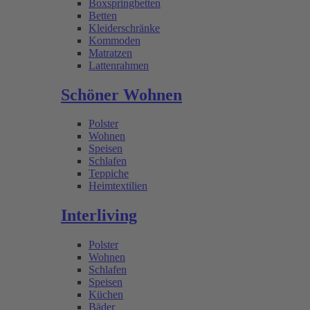
Boxspringbetten
Betten
Kleiderschränke
Kommoden
Matratzen
Lattenrahmen
Schöner Wohnen
Polster
Wohnen
Speisen
Schlafen
Teppiche
Heimtextilien
Interliving
Polster
Wohnen
Schlafen
Speisen
Küchen
Bäder