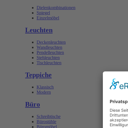
Dielenkombinationen
Spiegel
Einzelmöbel
Leuchten
Deckenleuchten
Wandleuchten
Pendelleuchten
Stehleuchten
Tischleuchten
Teppiche
Klassisch
Modern
Büro
Schreibtische
Bürostühle
Büromöbel