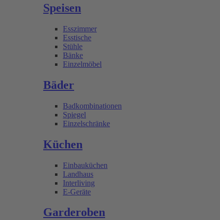
Speisen
Esszimmer
Esstische
Stühle
Bänke
Einzelmöbel
Bäder
Badkombinationen
Spiegel
Einzelschränke
Küchen
Einbauküchen
Landhaus
Interliving
E-Geräte
Garderoben