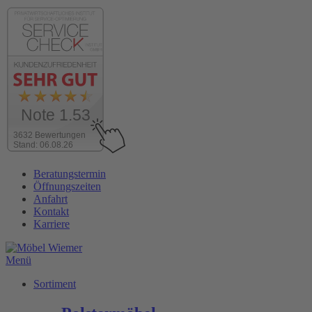
Note 1.53
3632 Bewertungen
Stand: 06.08.26
Zum
Beratungstermin
Inhalt
Öffnungszeiten
wechseln
Anfahrt
Kontakt
Karriere
Menü
Sortiment