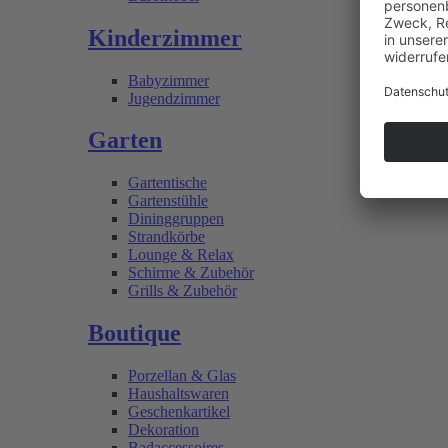
Kinderzimmer
Babyzimmer
Jugendzimmer
Garten
Gartentische
Gartenstühle
Dininggruppen
Strandkörbe
Lounge & Relax
Schirme & Zubehör
Grills & Zubehör
Boutique
Porzellan & Glas
Haushaltswaren
Geschenkartikel
Dekoration
Badaccessoires