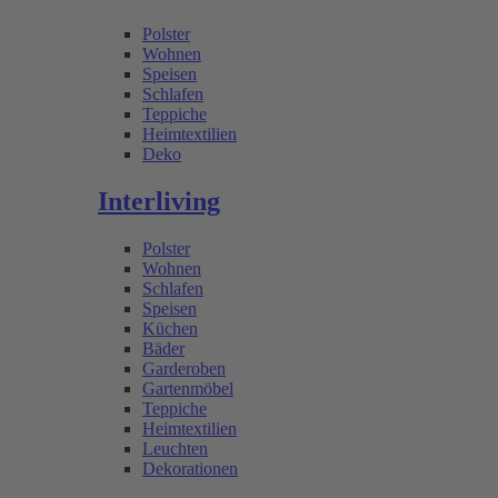
Polster
Wohnen
Speisen
Schlafen
Teppiche
Heimtextilien
Deko
Interliving
Polster
Wohnen
Schlafen
Speisen
Küchen
Bäder
Garderoben
Gartenmöbel
Teppiche
Heimtextilien
Leuchten
Dekorationen