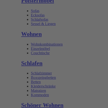
Polstermöbel
Sofas
Ecksofas
Schlafsofas
Sessel & Liegen
Wohnen
Wohnkombinationen
Einzelmöbel
Couchtische
Schlafen
Schlafzimmer
Boxspringbetten
Betten
Kleiderschränke
Matratzen
Kommoden
Schöner Wohnen