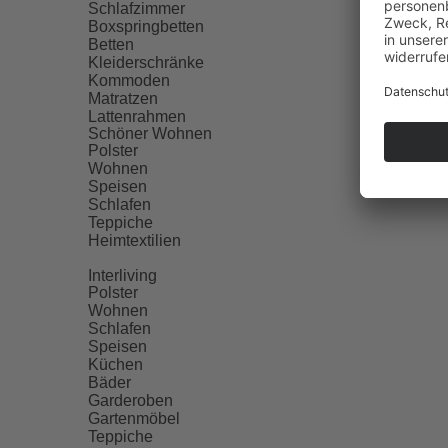
Schlafzimmer
Boxspringbetten
Betten
Kleiderschränke
Kommoden
Matratzen
Lattenrahmen
Schöner Wohnen
Polster
Wohnen
Speisen
Schlafen
Teppiche
Heimtextilien
Interliving
Polster
Wohnen
Schlafen
Speisen
Küchen
Bäder
Garderoben
Gartenmöbel
Teppiche