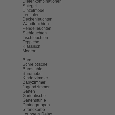
Dielenkombinationen
Spiegel
Einzelmöbel
Leuchten
Deckenleuchten
Wandleuchten
Pendelleuchten
Stehleuchten
Tischleuchten
Teppiche
Klassisch
Modern
Büro
Schreibtische
Bürostühle
Büromöbel
Kinderzimmer
Babyzimmer
Jugendzimmer
Garten
Gartentische
Gartenstühle
Dininggruppen
Strandkörbe
Lounge & Relax