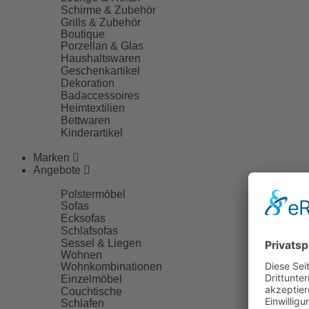
Schirme & Zubehör
Grills & Zubehör
Boutique
Porzellan & Glas
Haushaltswaren
Geschenkartikel
Dekoration
Badaccessoires
Heimtextilien
Bettwaren
Kinderartikel
Marken
Angebote
Polstermöbel
Sofas
Ecksofas
Schlafsofas
Sessel & Liegen
Wohnen
Wohnkombinationen
Einzelmöbel
Couchtische
Schlafen