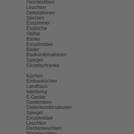
Heimtextilien
Leuchten
Dekorationen
Speisen
Esszimmer
Esstische
Stühle
Bänke
Einzelmöbel
Bäder
Badkombinationen
Spiegel
Einzelschränke
Küchen
Einbauküchen
Landhaus
Interliving
E-Geräte
Garderoben
Dielenkombinationen
Spiegel
Einzelmöbel
Leuchten
Deckenleuchten
Wandleuchten