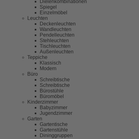
Dielenkombinationen
Spiegel
Einzelmöbel
Leuchten
Deckenleuchten
Wandleuchten
Pendelleuchten
Stehleuchten
Tischleuchten
Außenleuchten
Teppiche
Klassisch
Modern
Büro
Schreibtische
Schreibtische
Bürostühle
Büromöbel
Kinderzimmer
Babyzimmer
Jugendzimmer
Garten
Gartentische
Gartenstühle
Dininggruppen