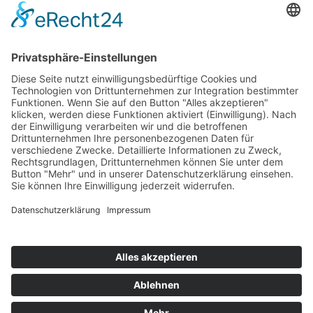
Montag – Freitag 10 – 19 Uhr
Samstag 9 – 18 Uhr
Das Unternehmen
Geschichte
Philosophie
Team
Karriere
Folgen Sie uns
Sortiment
Services
Restaurant
Aktuelles
Prospekte
Angebote
© 2026 Möbel Wiemer GmbH & Co. KG
Impressum