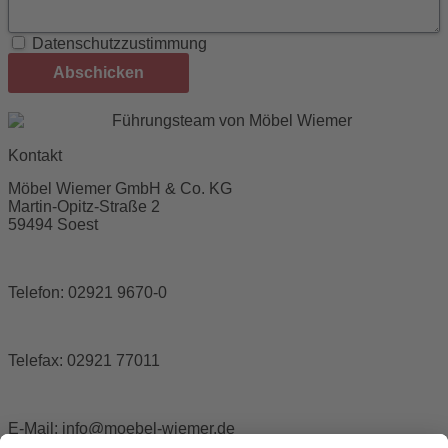
Datenschutzzustimmung
Abschicken
Kontakt
Möbel Wiemer GmbH & Co. KG
Martin-Opitz-Straße 2
59494 Soest
Telefon:
02921 9670-0
Telefax:
02921 77011
E-Mail:
info@moebel-wiemer.de
Öffnungszeiten