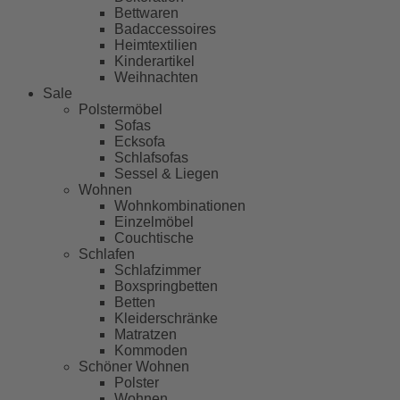
Bettwaren
Badaccessoires
Heimtextilien
Kinderartikel
Weihnachten
Sale
Polstermöbel
Sofas
Ecksofa
Schlafsofas
Sessel & Liegen
Wohnen
Wohnkombinationen
Einzelmöbel
Couchtische
Schlafen
Schlafzimmer
Boxspringbetten
Betten
Kleiderschränke
Matratzen
Kommoden
Schöner Wohnen
Polster
Wohnen