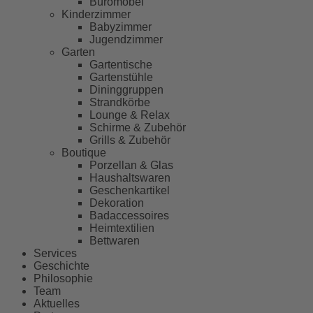
Büromöbel
Kinderzimmer
Babyzimmer
Jugendzimmer
Garten
Gartentische
Gartenstühle
Dininggruppen
Strandkörbe
Lounge & Relax
Schirme & Zubehör
Grills & Zubehör
Boutique
Porzellan & Glas
Haushaltswaren
Geschenkartikel
Dekoration
Badaccessoires
Heimtextilien
Bettwaren
Services
Geschichte
Philosophie
Team
Aktuelles