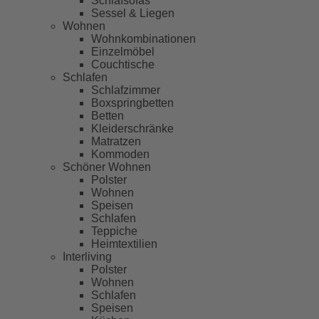
Schlafsofas
Sessel & Liegen
Wohnen
Wohnkombinationen
Einzelmöbel
Couchtische
Schlafen
Schlafzimmer
Boxspringbetten
Betten
Kleiderschränke
Matratzen
Kommoden
Schöner Wohnen
Polster
Wohnen
Speisen
Schlafen
Teppiche
Heimtextilien
Interliving
Polster
Wohnen
Schlafen
Speisen