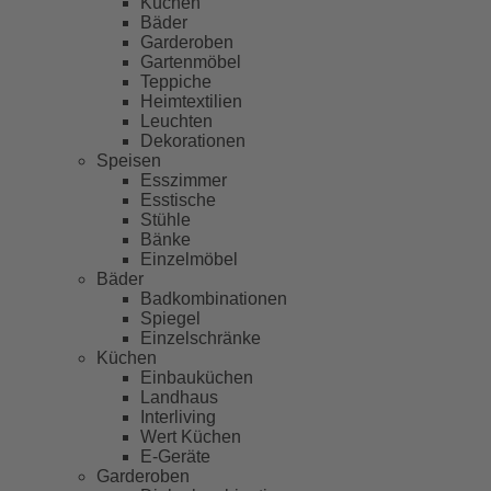
Küchen
Bäder
Garderoben
Gartenmöbel
Teppiche
Heimtextilien
Leuchten
Dekorationen
Speisen
Esszimmer
Esstische
Stühle
Bänke
Einzelmöbel
Bäder
Badkombinationen
Spiegel
Einzelschränke
Küchen
Einbauküchen
Landhaus
Interliving
Wert Küchen
E-Geräte
Garderoben