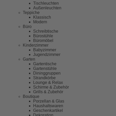
Tischleuchten
Außenleuchten
Teppiche
Klassisch
Modern
Büro
Schreibtische
Bürostühle
Büromöbel
Kinderzimmer
Babyzimmer
Jugendzimmer
Garten
Gartentische
Gartenstühle
Dininggruppen
Strandkörbe
Lounge & Relax
Schirme & Zubehör
Grills & Zubehör
Boutique
Porzellan & Glas
Haushaltswaren
Geschenkartikel
Dekoration