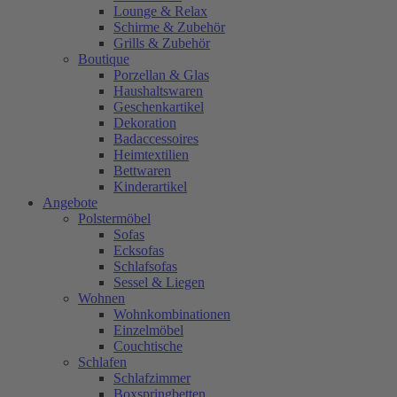
Lounge & Relax
Schirme & Zubehör
Grills & Zubehör
Boutique
Porzellan & Glas
Haushaltswaren
Geschenkartikel
Dekoration
Badaccessoires
Heimtextilien
Bettwaren
Kinderartikel
Angebote
Polstermöbel
Sofas
Ecksofas
Schlafsofas
Sessel & Liegen
Wohnen
Wohnkombinationen
Einzelmöbel
Couchtische
Schlafen
Schlafzimmer
Boxspringbetten