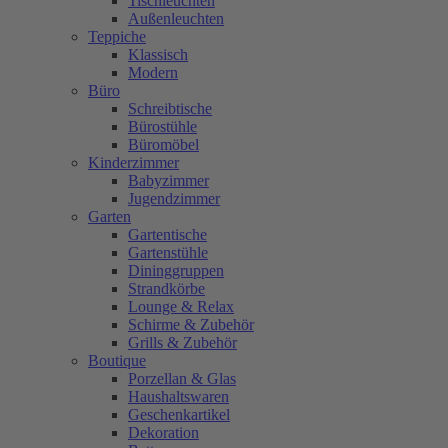
Tischleuchten
Außenleuchten
Teppiche
Klassisch
Modern
Büro
Schreibtische
Bürostühle
Büromöbel
Kinderzimmer
Babyzimmer
Jugendzimmer
Garten
Gartentische
Gartenstühle
Dininggruppen
Strandkörbe
Lounge & Relax
Schirme & Zubehör
Grills & Zubehör
Boutique
Porzellan & Glas
Haushaltswaren
Geschenkartikel
Dekoration