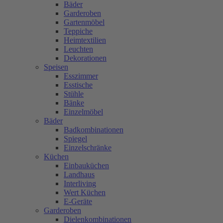
Bäder
Garderoben
Gartenmöbel
Teppiche
Heimtextilien
Leuchten
Dekorationen
Speisen
Esszimmer
Esstische
Stühle
Bänke
Einzelmöbel
Bäder
Badkombinationen
Spiegel
Einzelschränke
Küchen
Einbauküchen
Landhaus
Interliving
Wert Küchen
E-Geräte
Garderoben
Dielenkombinationen