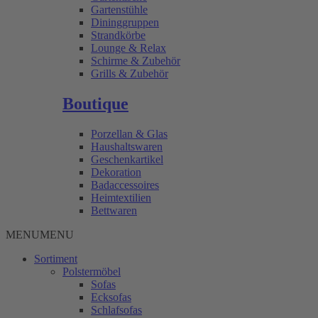
Gartenstühle
Dininggruppen
Strandkörbe
Lounge & Relax
Schirme & Zubehör
Grills & Zubehör
Boutique
Porzellan & Glas
Haushaltswaren
Geschenkartikel
Dekoration
Badaccessoires
Heimtextilien
Bettwaren
MENU
MENU
Sortiment
Polstermöbel
Sofas
Ecksofas
Schlafsofas