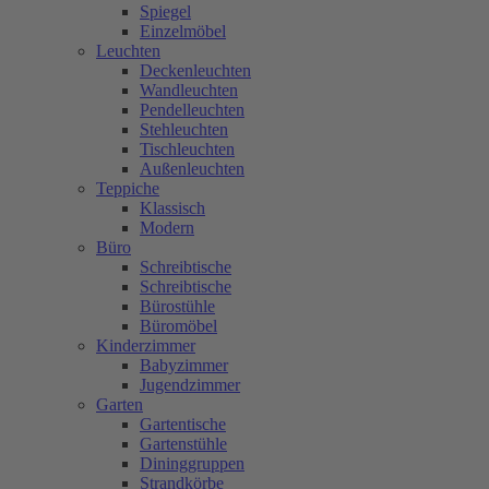
Spiegel
Einzelmöbel
Leuchten
Deckenleuchten
Wandleuchten
Pendelleuchten
Stehleuchten
Tischleuchten
Außenleuchten
Teppiche
Klassisch
Modern
Büro
Schreibtische
Schreibtische
Bürostühle
Büromöbel
Kinderzimmer
Babyzimmer
Jugendzimmer
Garten
Gartentische
Gartenstühle
Dininggruppen
Strandkörbe