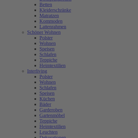
Betten
Kleiderschränke
Matratzen
Kommoden
Lattenrahmen
Schöner Wohnen
Polster
Wohnen
Speisen
Schlafen
Teppiche
Heimtextilien
Interliving
Polster
Wohnen
Schlafen
Speisen
Küchen
Bäder
Garderoben
Gartenmöbel
Teppiche
Heimtextilien
Leuchten
Dekorationen