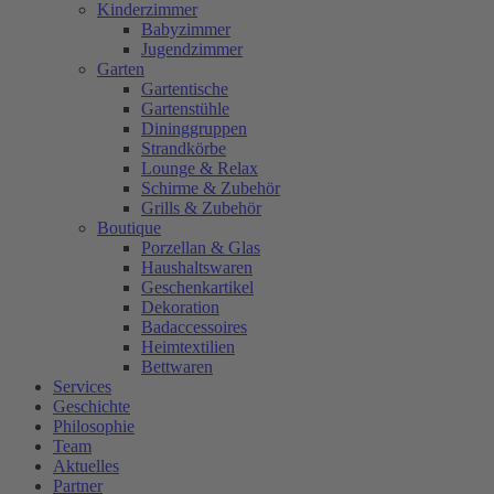
Kinderzimmer
Babyzimmer
Jugendzimmer
Garten
Gartentische
Gartenstühle
Dininggruppen
Strandkörbe
Lounge & Relax
Schirme & Zubehör
Grills & Zubehör
Boutique
Porzellan & Glas
Haushaltswaren
Geschenkartikel
Dekoration
Badaccessoires
Heimtextilien
Bettwaren
Services
Geschichte
Philosophie
Team
Aktuelles
Partner