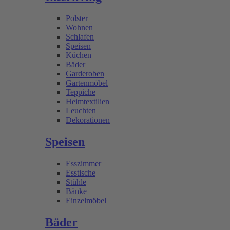
Polster
Wohnen
Schlafen
Speisen
Küchen
Bäder
Garderoben
Gartenmöbel
Teppiche
Heimtextilien
Leuchten
Dekorationen
Speisen
Esszimmer
Esstische
Stühle
Bänke
Einzelmöbel
Bäder