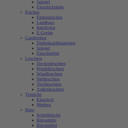
Spiegel
Einzelschränke
Küchen
Einbauküchen
Landhaus
Interliving
E-Geräte
Garderoben
Dielenkombinationen
Spiegel
Einzelmöbel
Leuchten
Deckenleuchten
Pendelleuchten
Wandleuchten
Stehleuchten
Tischleuchten
Außenleuchten
Teppiche
Klassisch
Modern
Büro
Schreibtische
Bürostühle
Büromöbel