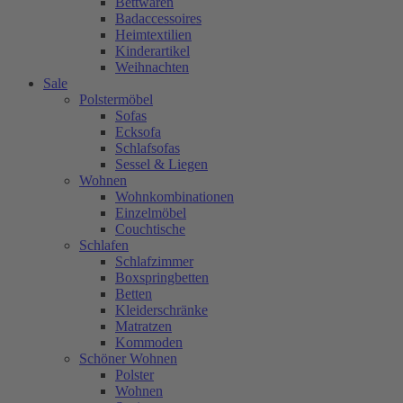
Bettwaren
Badaccessoires
Heimtextilien
Kinderartikel
Weihnachten
Sale
Polstermöbel
Sofas
Ecksofa
Schlafsofas
Sessel & Liegen
Wohnen
Wohnkombinationen
Einzelmöbel
Couchtische
Schlafen
Schlafzimmer
Boxspringbetten
Betten
Kleiderschränke
Matratzen
Kommoden
Schöner Wohnen
Polster
Wohnen