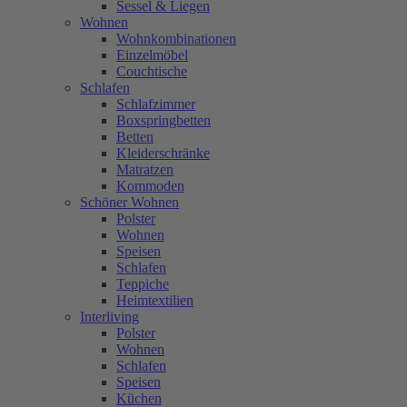
Sessel & Liegen
Wohnen
Wohnkombinationen
Einzelmöbel
Couchtische
Schlafen
Schlafzimmer
Boxspringbetten
Betten
Kleiderschränke
Matratzen
Kommoden
Schöner Wohnen
Polster
Wohnen
Speisen
Schlafen
Teppiche
Heimtextilien
Interliving
Polster
Wohnen
Schlafen
Speisen
Küchen