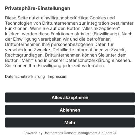
Kontakt
Möbel Wiemer GmbH & Co. KG
Martin-Opitz-Straße 2
59494 Soest
Telefon:
02921 9670-0
Telefax:
02921 77011