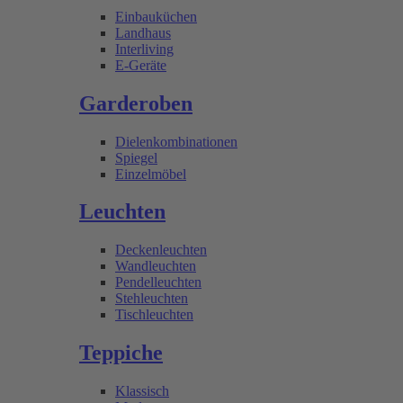
Einbauküchen
Landhaus
Interliving
E-Geräte
Garderoben
Dielenkombinationen
Spiegel
Einzelmöbel
Leuchten
Deckenleuchten
Wandleuchten
Pendelleuchten
Stehleuchten
Tischleuchten
Teppiche
Klassisch