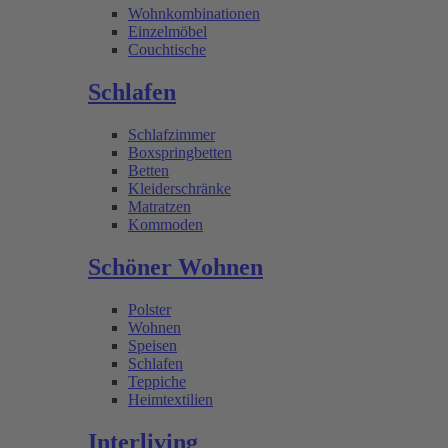
Wohnkombinationen
Einzelmöbel
Couchtische
Schlafen
Schlafzimmer
Boxspringbetten
Betten
Kleiderschränke
Matratzen
Kommoden
Schöner Wohnen
Polster
Wohnen
Speisen
Schlafen
Teppiche
Heimtextilien
Interliving