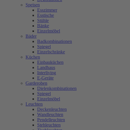
Speisen
Esszimmer
Esstische
Stühle
Bänke
Einzelmöbel
Bäder
Badkombinationen
Spiegel
Einzelschränke
Küchen
Einbauküchen
Landhaus
Interliving
E-Geräte
Garderoben
Dielenkombinationen
Spiegel
Einzelmöbel
Leuchten
Deckenleuchten
Wandleuchten
Pendelleuchten
Stehleuchten