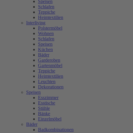
Speisen
Schlafen
Teppiche
Heimtextilien
Interliving
Polstermöbel
Wohnen
Schlafen
Speisen
Küchen
Bäder
Garderoben
Gartenmöbel
Teppiche
Heimtextilien
Leuchten
Dekorationen
Speisen
Esszimmer
Esstische
Stühle
Bänke
Einzelmöbel
Bäder
Badkombinationen