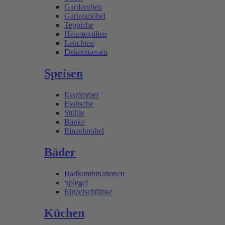
Garderoben
Gartenmöbel
Teppiche
Heimtextilien
Leuchten
Dekorationen
Speisen
Esszimmer
Esstische
Stühle
Bänke
Einzelmöbel
Bäder
Badkombinationen
Spiegel
Einzelschränke
Küchen