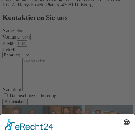
KGaA, Harry-Epstein-Platz 5, 47051 Duisburg.
Kontaktieren Sie uns
Name
Vorname
E-Mail
Betreff
Nachricht
Datenschutzzustimmung
Abschicken