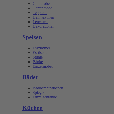
Garderoben
Gartenmöbel
Teppiche
Heimtextilien
Leuchten
Dekorationen
Speisen
Esszimmer
Esstische
Stühle
Bänke
Einzelmöbel
Bäder
Badkombinationen
Spiegel
Einzelschränke
Küchen