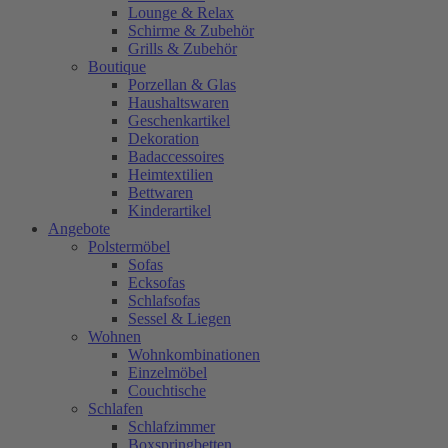
Lounge & Relax
Schirme & Zubehör
Grills & Zubehör
Boutique
Porzellan & Glas
Haushaltswaren
Geschenkartikel
Dekoration
Badaccessoires
Heimtextilien
Bettwaren
Kinderartikel
Angebote
Polstermöbel
Sofas
Ecksofas
Schlafsofas
Sessel & Liegen
Wohnen
Wohnkombinationen
Einzelmöbel
Couchtische
Schlafen
Schlafzimmer
Boxspringbetten