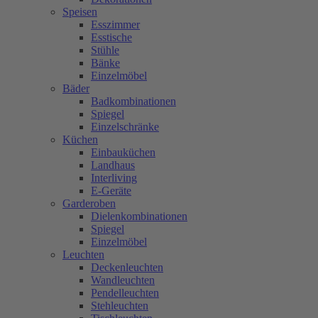
Speisen
Esszimmer
Esstische
Stühle
Bänke
Einzelmöbel
Bäder
Badkombinationen
Spiegel
Einzelschränke
Küchen
Einbauküchen
Landhaus
Interliving
E-Geräte
Garderoben
Dielenkombinationen
Spiegel
Einzelmöbel
Leuchten
Deckenleuchten
Wandleuchten
Pendelleuchten
Stehleuchten