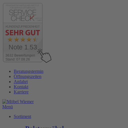
Note 1.53
3632 Bewertungen
Stand: 07.08.26
Zum
Beratungstermin
Inhalt
Öffnungszeiten
wechseln
Anfahrt
Kontakt
Karriere
Menü
Sortiment