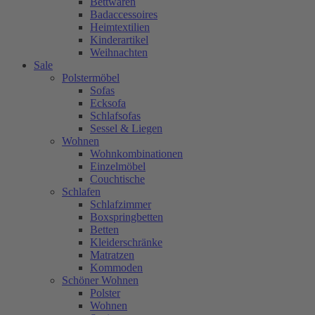
Bettwaren
Badaccessoires
Heimtextilien
Kinderartikel
Weihnachten
Sale
Polstermöbel
Sofas
Ecksofa
Schlafsofas
Sessel & Liegen
Wohnen
Wohnkombinationen
Einzelmöbel
Couchtische
Schlafen
Schlafzimmer
Boxspringbetten
Betten
Kleiderschränke
Matratzen
Kommoden
Schöner Wohnen
Polster
Wohnen