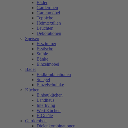
Bäder
Garderoben
Gartenmöbel
Teppiche
Heimtextilien
Leuchten
Dekorationen
Speisen
Esszimmer
Esstische
Stühle
Bänke
Einzelmöbel
Bäder
Badkombinationen
Spiegel
Einzelschränke
Küchen
Einbauküchen
Landhaus
Interliving
Wert Küchen
E-Geräte
Garderoben
Dielenkombinationen