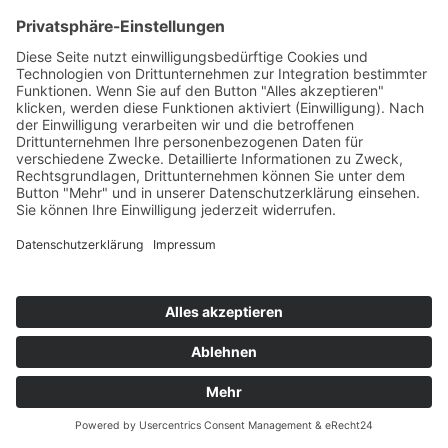
Martin-Opitz-Straße 2
59494 Soest
Telefon:
02921 9670-0
Telefax:
02921 77011
E-Mail:
info@moebel-wiemer.de
Öffnungszeiten
Montag – Freitag 10 – 19 Uhr
Samstag 9 – 18 Uhr
Das Unternehmen
Geschichte
Philosophie