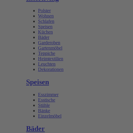
Polster
Wohnen
Schlafen
Speisen
Küchen
Bäder
Garderoben
Gartenmöbel
Teppiche
Heimtextilien
Leuchten
Dekorationen
Speisen
Esszimmer
Esstische
Stühle
Bänke
Einzelmöbel
Bäder