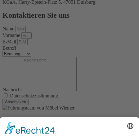
KGaA, Harry-Epstein-Platz 5, 47051 Duisburg.
Kontaktieren Sie uns
Name
Vorname
E-Mail
Betreff
Nachricht
Datenschutzzustimmung
Abschicken
Kontakt
Möbel Wiemer GmbH & Co. KG