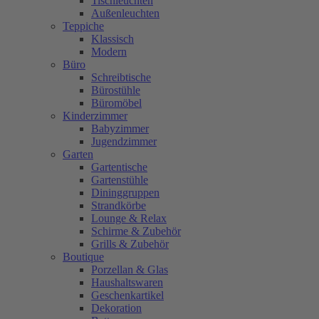
Tischleuchten
Außenleuchten
Teppiche
Klassisch
Modern
Büro
Schreibtische
Bürostühle
Büromöbel
Kinderzimmer
Babyzimmer
Jugendzimmer
Garten
Gartentische
Gartenstühle
Dininggruppen
Strandkörbe
Lounge & Relax
Schirme & Zubehör
Grills & Zubehör
Boutique
Porzellan & Glas
Haushaltswaren
Geschenkartikel
Dekoration