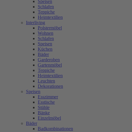
Speisen
Schlafen
Teppiche
Heimtextilien
Interliving
Polstermöbel
Wohnen
Schlafen
Speisen
Küchen
Bäder
Garderoben
Gartenmöbel
Teppiche
Heimtextilien
Leuchten
Dekorationen
Speisen
Esszimmer
Esstische
Stühle
Bänke
Einzelmöbel
Bäder
Badkombinationen