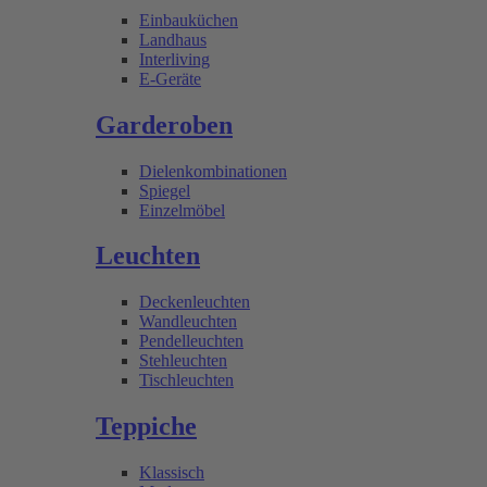
Einbauküchen
Landhaus
Interliving
E-Geräte
Garderoben
Dielenkombinationen
Spiegel
Einzelmöbel
Leuchten
Deckenleuchten
Wandleuchten
Pendelleuchten
Stehleuchten
Tischleuchten
Teppiche
Klassisch