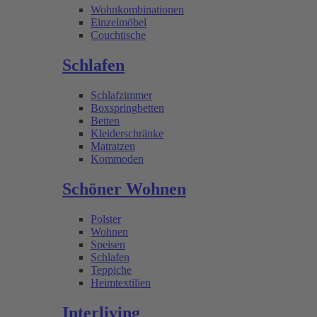
Wohnkombinationen
Einzelmöbel
Couchtische
Schlafen
Schlafzimmer
Boxspringbetten
Betten
Kleiderschränke
Matratzen
Kommoden
Schöner Wohnen
Polster
Wohnen
Speisen
Schlafen
Teppiche
Heimtextilien
Interliving