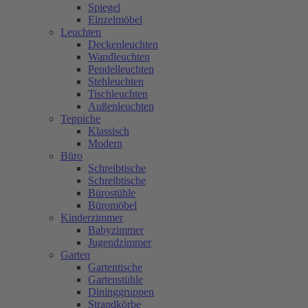
Spiegel
Einzelmöbel
Leuchten
Deckenleuchten
Wandleuchten
Pendelleuchten
Stehleuchten
Tischleuchten
Außenleuchten
Teppiche
Klassisch
Modern
Büro
Schreibtische
Schreibtische
Bürostühle
Büromöbel
Kinderzimmer
Babyzimmer
Jugendzimmer
Garten
Gartentische
Gartenstühle
Dininggruppen
Strandkörbe