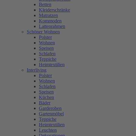
Betten
Kleiderschränke
Matratzen
Kommoden
Lattenrahmen
Schöner Wohnen
Polster
Wohnen
Speisen
Schlafen
Teppiche
Heimtextilien
Interliving
Polster
Wohnen
Schlafen
Speisen
Küchen
Bäder
Garderoben
Gartenmöbel
Teppiche
Heimtextilien
Leuchten
Dekorationen