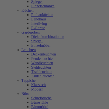
Spiegel
Einzelschränke
Küchen
Einbauküchen
Landhaus
Interliving
E-Geräte
Garderoben
Dielenkombinationen
Spiegel
Einzelmöbel
Leuchten
Deckenleuchten
Pendelleuchten
Wandleuchten
Stehleuchten
Tischleuchten
Außenleuchten
Teppiche
Klassisch
Modern
Büro
Schreibtische
Bürostühle
Büromöbel