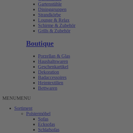
Gartenstühle
Dininggruppen
Strandkörbe
Lounge & Relax
Schirme & Zubehör
Grills & Zubehör
Boutique
Porzellan & Glas
Haushaltswaren
Geschenkartikel
Dekoration
Badaccessoires
Heimtextilien
Bettwaren
MENU
MENU
Sortiment
Polstermöbel
Sofas
Ecksofas
Schlafsofas