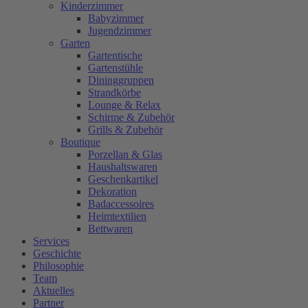
Kinderzimmer
Babyzimmer
Jugendzimmer
Garten
Gartentische
Gartenstühle
Dininggruppen
Strandkörbe
Lounge & Relax
Schirme & Zubehör
Grills & Zubehör
Boutique
Porzellan & Glas
Haushaltswaren
Geschenkartikel
Dekoration
Badaccessoires
Heimtextilien
Bettwaren
Services
Geschichte
Philosophie
Team
Aktuelles
Partner