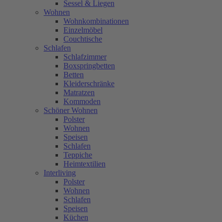
Sessel & Liegen
Wohnen
Wohnkombinationen
Einzelmöbel
Couchtische
Schlafen
Schlafzimmer
Boxspringbetten
Betten
Kleiderschränke
Matratzen
Kommoden
Schöner Wohnen
Polster
Wohnen
Speisen
Schlafen
Teppiche
Heimtextilien
Interliving
Polster
Wohnen
Schlafen
Speisen
Küchen