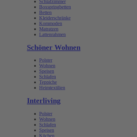
Schlafzimmer
Boxspringbetten
Betten
Kleiderschränke
Kommoden
Matratzen
Lattenrahmen
Schöner Wohnen
Polster
Wohnen
Speisen
Schlafen
Teppiche
Heimtextilien
Interliving
Polster
Wohnen
Schlafen
Speisen
Küchen