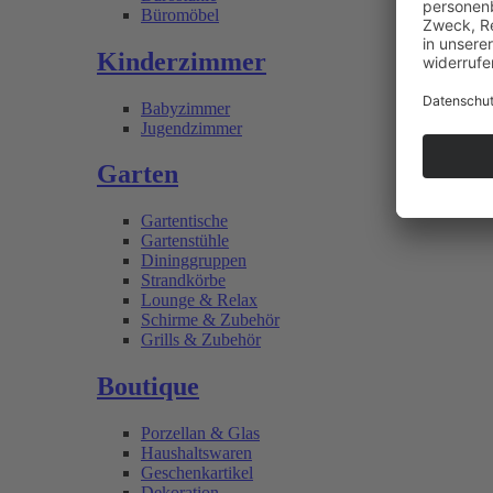
Büromöbel
Kinderzimmer
Babyzimmer
Jugendzimmer
Garten
Gartentische
Gartenstühle
Dininggruppen
Strandkörbe
Lounge & Relax
Schirme & Zubehör
Grills & Zubehör
Boutique
Porzellan & Glas
Haushaltswaren
Geschenkartikel
Dekoration