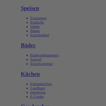
Speisen
Esszimmer
Esstische
Stühle
Bänke
Einzelmöbel
Bäder
Badkombinationen
Spiegel
Einzelschränke
Küchen
Einbauküchen
Landhaus
Interliving
E-Geräte