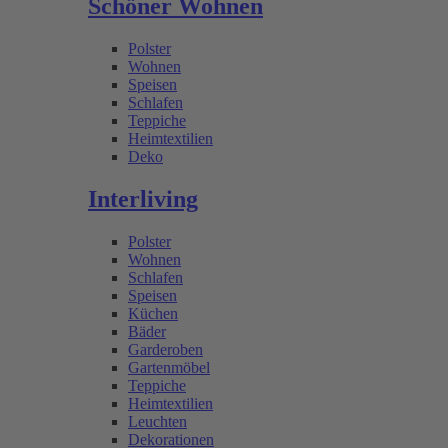
Schöner Wohnen
Polster
Wohnen
Speisen
Schlafen
Teppiche
Heimtextilien
Deko
Interliving
Polster
Wohnen
Schlafen
Speisen
Küchen
Bäder
Garderoben
Gartenmöbel
Teppiche
Heimtextilien
Leuchten
Dekorationen