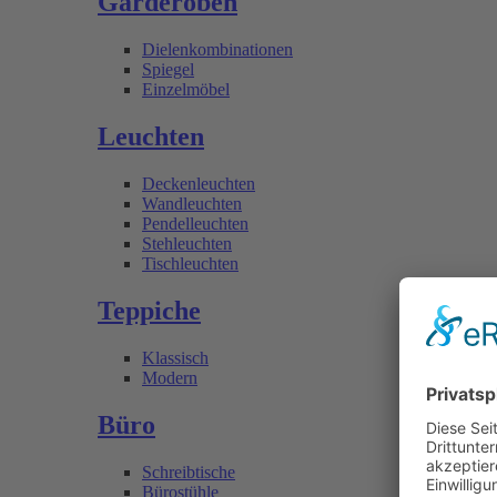
Garderoben
Dielenkombinationen
Spiegel
Einzelmöbel
Leuchten
Deckenleuchten
Wandleuchten
Pendelleuchten
Stehleuchten
Tischleuchten
Teppiche
Klassisch
Modern
Büro
Schreibtische
Bürostühle