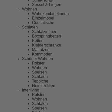
Schlafsofas
Sessel & Liegen
Wohnen
Wohnkombinationen
Einzelmöbel
Couchtische
Schlafen
Schlafzimmer
Boxspringbetten
Betten
Kleiderschränke
Matratzen
Kommoden
Schöner Wohnen
Polster
Wohnen
Speisen
Schlafen
Teppiche
Heimtextilien
Interliving
Polster
Wohnen
Schlafen
Speisen