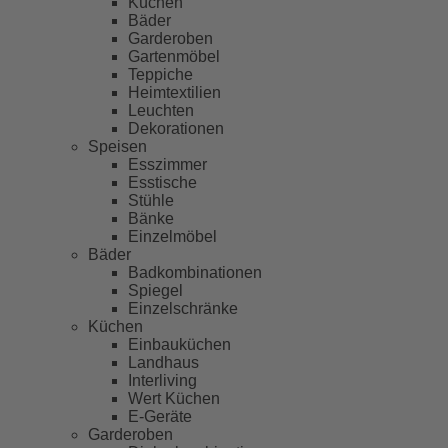
Küchen
Bäder
Garderoben
Gartenmöbel
Teppiche
Heimtextilien
Leuchten
Dekorationen
Speisen
Esszimmer
Esstische
Stühle
Bänke
Einzelmöbel
Bäder
Badkombinationen
Spiegel
Einzelschränke
Küchen
Einbauküchen
Landhaus
Interliving
Wert Küchen
E-Geräte
Garderoben