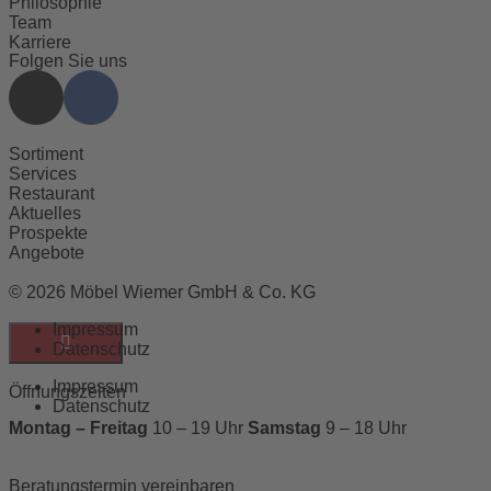
Philosophie
Team
Karriere
Folgen Sie uns
Sortiment
Services
Restaurant
Aktuelles
Prospekte
Angebote
© 2026 Möbel Wiemer GmbH & Co. KG
Impressum
Datenschutz
Impressum
Öffnungszeiten
Datenschutz
Montag – Freitag
10 – 19 Uhr
Samstag
9 – 18 Uhr
Beratungstermin vereinbaren