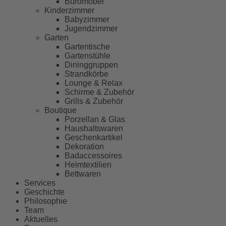
Büromöbel
Kinderzimmer
Babyzimmer
Jugendzimmer
Garten
Gartentische
Gartenstühle
Dininggruppen
Strandkörbe
Lounge & Relax
Schirme & Zubehör
Grills & Zubehör
Boutique
Porzellan & Glas
Haushaltswaren
Geschenkartikel
Dekoration
Badaccessoires
Heimtextilien
Bettwaren
Services
Geschichte
Philosophie
Team
Aktuelles