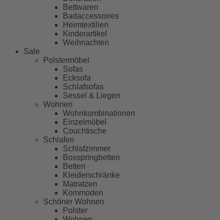
Bettwaren
Badaccessoires
Heimtextilien
Kinderartikel
Weihnachten
Sale
Polstermöbel
Sofas
Ecksofa
Schlafsofas
Sessel & Liegen
Wohnen
Wohnkombinationen
Einzelmöbel
Couchtische
Schlafen
Schlafzimmer
Boxspringbetten
Betten
Kleiderschränke
Matratzen
Kommoden
Schöner Wohnen
Polster
Wohnen