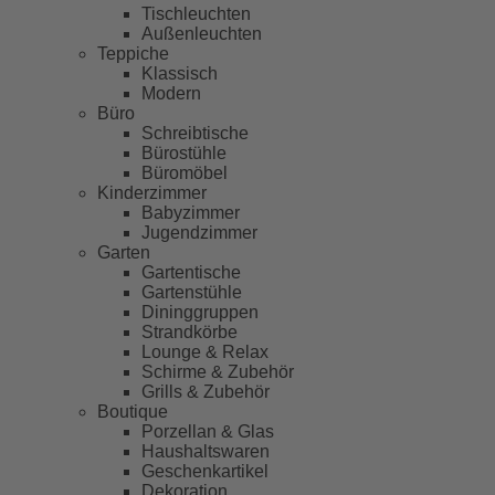
Tischleuchten
Außenleuchten
Teppiche
Klassisch
Modern
Büro
Schreibtische
Bürostühle
Büromöbel
Kinderzimmer
Babyzimmer
Jugendzimmer
Garten
Gartentische
Gartenstühle
Dininggruppen
Strandkörbe
Lounge & Relax
Schirme & Zubehör
Grills & Zubehör
Boutique
Porzellan & Glas
Haushaltswaren
Geschenkartikel
Dekoration