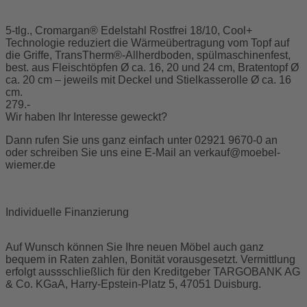
5-tlg., Cromargan® Edelstahl Rostfrei 18/10, Cool+
Technologie reduziert die Wärmeübertragung vom Topf auf
die Griffe, TransTherm®-Allherdboden, spülmaschinenfest,
best. aus Fleischtöpfen Ø ca. 16, 20 und 24 cm, Bratentopf Ø
ca. 20 cm – jeweils mit Deckel und Stielkasserolle Ø ca. 16
cm.
279.-
Wir haben Ihr Interesse geweckt?
Dann rufen Sie uns ganz einfach unter 02921 9670-0 an
oder schreiben Sie uns eine E-Mail an
verkauf@moebel-
wiemer.de
Individuelle Finanzierung
Auf Wunsch können Sie Ihre neuen Möbel auch ganz
bequem in Raten zahlen, Bonität vorausgesetzt. Vermittlung
erfolgt aussschließlich für den Kreditgeber TARGOBANK AG
& Co. KGaA, Harry-Epstein-Platz 5, 47051 Duisburg.