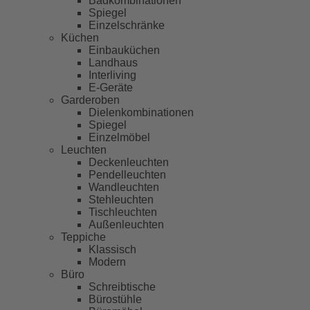
Badkombinationen
Spiegel
Einzelschränke
Küchen
Einbauküchen
Landhaus
Interliving
E-Geräte
Garderoben
Dielenkombinationen
Spiegel
Einzelmöbel
Leuchten
Deckenleuchten
Pendelleuchten
Wandleuchten
Stehleuchten
Tischleuchten
Außenleuchten
Teppiche
Klassisch
Modern
Büro
Schreibtische
Bürostühle