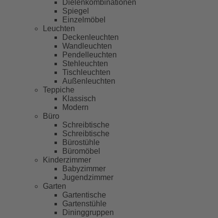
Dielenkombinationen
Spiegel
Einzelmöbel
Leuchten
Deckenleuchten
Wandleuchten
Pendelleuchten
Stehleuchten
Tischleuchten
Außenleuchten
Teppiche
Klassisch
Modern
Büro
Schreibtische
Schreibtische
Bürostühle
Büromöbel
Kinderzimmer
Babyzimmer
Jugendzimmer
Garten
Gartentische
Gartenstühle
Dininggruppen