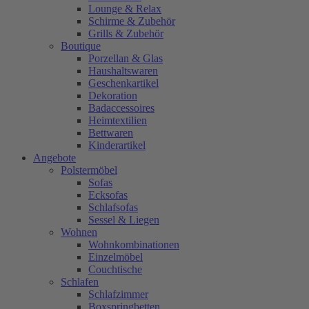
Lounge & Relax
Schirme & Zubehör
Grills & Zubehör
Boutique
Porzellan & Glas
Haushaltswaren
Geschenkartikel
Dekoration
Badaccessoires
Heimtextilien
Bettwaren
Kinderartikel
Angebote
Polstermöbel
Sofas
Ecksofas
Schlafsofas
Sessel & Liegen
Wohnen
Wohnkombinationen
Einzelmöbel
Couchtische
Schlafen
Schlafzimmer
Boxspringbetten