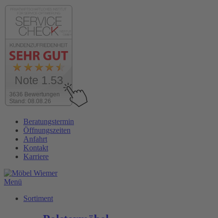
Note 1.53
3636 Bewertungen
Stand: 08.08.26
Zum
Beratungstermin
Inhalt
Öffnungszeiten
wechseln
Anfahrt
Kontakt
Karriere
Menü
Sortiment