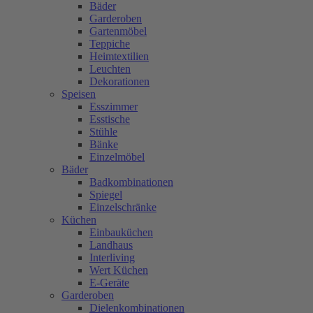
Bäder
Garderoben
Gartenmöbel
Teppiche
Heimtextilien
Leuchten
Dekorationen
Speisen
Esszimmer
Esstische
Stühle
Bänke
Einzelmöbel
Bäder
Badkombinationen
Spiegel
Einzelschränke
Küchen
Einbauküchen
Landhaus
Interliving
Wert Küchen
E-Geräte
Garderoben
Dielenkombinationen