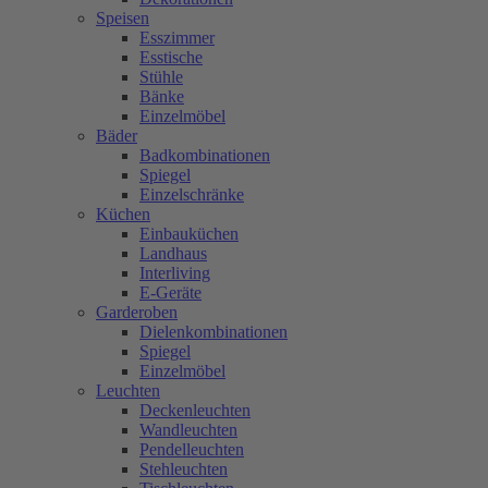
Speisen
Esszimmer
Esstische
Stühle
Bänke
Einzelmöbel
Bäder
Badkombinationen
Spiegel
Einzelschränke
Küchen
Einbauküchen
Landhaus
Interliving
E-Geräte
Garderoben
Dielenkombinationen
Spiegel
Einzelmöbel
Leuchten
Deckenleuchten
Wandleuchten
Pendelleuchten
Stehleuchten