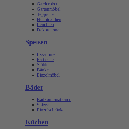
Garderoben
Gartenmöbel
Teppiche
Heimtextilien
Leuchten
Dekorationen
Speisen
Esszimmer
Esstische
Stühle
Bänke
Einzelmöbel
Bäder
Badkombinationen
Spiegel
Einzelschränke
Küchen