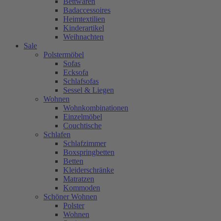
Bettwaren
Badaccessoires
Heimtextilien
Kinderartikel
Weihnachten
Sale
Polstermöbel
Sofas
Ecksofa
Schlafsofas
Sessel & Liegen
Wohnen
Wohnkombinationen
Einzelmöbel
Couchtische
Schlafen
Schlafzimmer
Boxspringbetten
Betten
Kleiderschränke
Matratzen
Kommoden
Schöner Wohnen
Polster
Wohnen