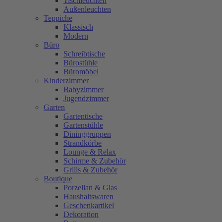
Tischleuchten
Außenleuchten
Teppiche
Klassisch
Modern
Büro
Schreibtische
Bürostühle
Büromöbel
Kinderzimmer
Babyzimmer
Jugendzimmer
Garten
Gartentische
Gartenstühle
Dininggruppen
Strandkörbe
Lounge & Relax
Schirme & Zubehör
Grills & Zubehör
Boutique
Porzellan & Glas
Haushaltswaren
Geschenkartikel
Dekoration