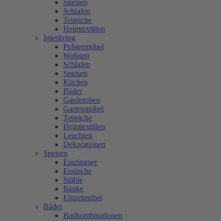
Speisen
Schlafen
Teppiche
Heimtextilien
Interliving
Polstermöbel
Wohnen
Schlafen
Speisen
Küchen
Bäder
Garderoben
Gartenmöbel
Teppiche
Heimtextilien
Leuchten
Dekorationen
Speisen
Esszimmer
Esstische
Stühle
Bänke
Einzelmöbel
Bäder
Badkombinationen