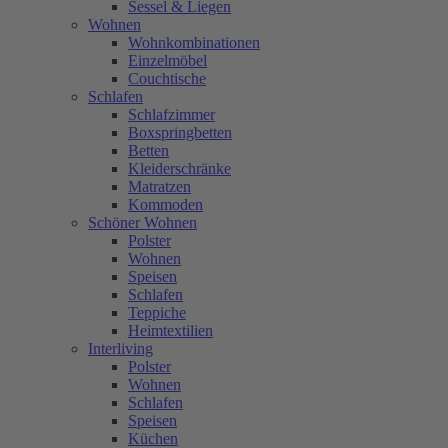
Sessel & Liegen
Wohnen
Wohnkombinationen
Einzelmöbel
Couchtische
Schlafen
Schlafzimmer
Boxspringbetten
Betten
Kleiderschränke
Matratzen
Kommoden
Schöner Wohnen
Polster
Wohnen
Speisen
Schlafen
Teppiche
Heimtextilien
Interliving
Polster
Wohnen
Schlafen
Speisen
Küchen