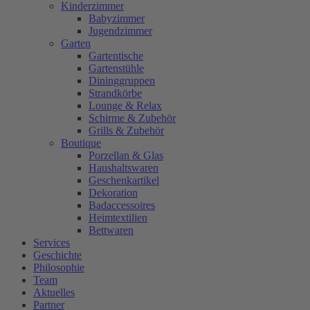
Kinderzimmer
Babyzimmer
Jugendzimmer
Garten
Gartentische
Gartenstühle
Dininggruppen
Strandkörbe
Lounge & Relax
Schirme & Zubehör
Grills & Zubehör
Boutique
Porzellan & Glas
Haushaltswaren
Geschenkartikel
Dekoration
Badaccessoires
Heimtextilien
Bettwaren
Services
Geschichte
Philosophie
Team
Aktuelles
Partner