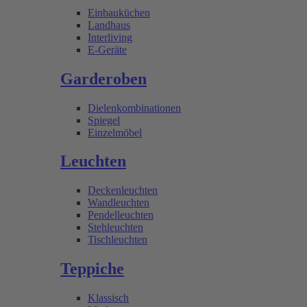
Einbauküchen
Landhaus
Interliving
E-Geräte
Garderoben
Dielenkombinationen
Spiegel
Einzelmöbel
Leuchten
Deckenleuchten
Wandleuchten
Pendelleuchten
Stehleuchten
Tischleuchten
Teppiche
Klassisch