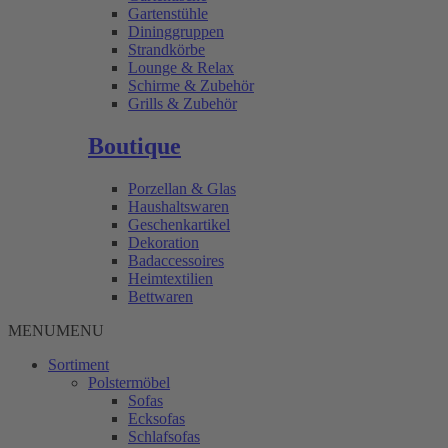
Gartenstühle
Dininggruppen
Strandkörbe
Lounge & Relax
Schirme & Zubehör
Grills & Zubehör
Boutique
Porzellan & Glas
Haushaltswaren
Geschenkartikel
Dekoration
Badaccessoires
Heimtextilien
Bettwaren
MENU
MENU
Sortiment
Polstermöbel
Sofas
Ecksofas
Schlafsofas