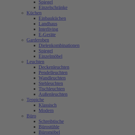
Spiegel
Einzelschränke
Küchen
Einbauküchen
Landhaus
Interliving
E-Geräte
Garderoben
Dielenkombinationen
Spiegel
Einzelmöbel
Leuchten
Deckenleuchten
Pendelleuchten
Wandleuchten
Stehleuchten
Tischleuchten
Außenleuchten
Teppiche
Klassisch
Modern
Büro
Schreibtische
Bürostühle
Büromöbel