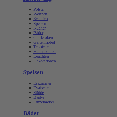
Polster
Wohnen
Schlafen
Speisen
Küchen
Bäder
Garderoben
Gartenmöbel
Teppiche
Heimtextilien
Leuchten
Dekorationen
Speisen
Esszimmer
Esstische
Stühle
Bänke
Einzelmöbel
Bäder