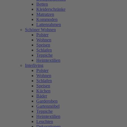
Betten
Kleiderschränke
Matratzen
Kommoden
Lattenrahmen
Schöner Wohnen
Polster
Wohnen
Speisen
Schlafen
Teppiche
Heimtextilien
Interliving
Polster
Wohnen
Schlafen
Speisen
Küchen
Bäder
Garderoben
Gartenmöbel
Teppiche
Heimtextilien
Leuchten
Dekorationen