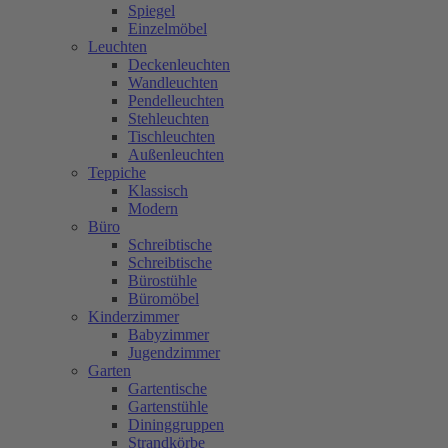
Spiegel
Einzelmöbel
Leuchten
Deckenleuchten
Wandleuchten
Pendelleuchten
Stehleuchten
Tischleuchten
Außenleuchten
Teppiche
Klassisch
Modern
Büro
Schreibtische
Schreibtische
Bürostühle
Büromöbel
Kinderzimmer
Babyzimmer
Jugendzimmer
Garten
Gartentische
Gartenstühle
Dininggruppen
Strandkörbe