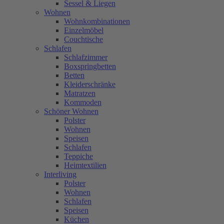
Sessel & Liegen
Wohnen
Wohnkombinationen
Einzelmöbel
Couchtische
Schlafen
Schlafzimmer
Boxspringbetten
Betten
Kleiderschränke
Matratzen
Kommoden
Schöner Wohnen
Polster
Wohnen
Speisen
Schlafen
Teppiche
Heimtextilien
Interliving
Polster
Wohnen
Schlafen
Speisen
Küchen