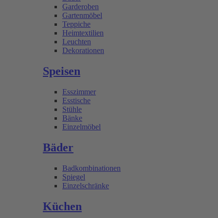
Garderoben
Gartenmöbel
Teppiche
Heimtextilien
Leuchten
Dekorationen
Speisen
Esszimmer
Esstische
Stühle
Bänke
Einzelmöbel
Bäder
Badkombinationen
Spiegel
Einzelschränke
Küchen