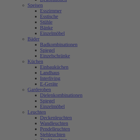
Speisen
Esszimmer
Esstische
Stühle
Bänke
Einzelmöbel
Bäder
Badkombinationen
Spiegel
Einzelschränke
Küchen
Einbauküchen
Landhaus
Interliving
E-Geräte
Garderoben
Dielenkombinationen
Spiegel
Einzelmöbel
Leuchten
Deckenleuchten
Wandleuchten
Pendelleuchten
Stehleuchten