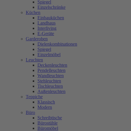
Spiegel
Einzelschränke
Küchen
Einbauküchen
Landhaus
Interliving
E-Geräte
Garderoben
Dielenkombinationen
Spiegel
Einzelmöbel
Leuchten
Deckenleuchten
Pendelleuchten
Wandleuchten
Stehleuchten
Tischleuchten
Außenleuchten
Teppiche
Klassisch
Modern
Büro
Schreibtische
Bürostühle
Büromöbel