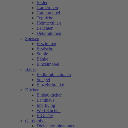
Bäder
Garderoben
Gartenmöbel
Teppiche
Heimtextilien
Leuchten
Dekorationen
Speisen
Esszimmer
Esstische
Stühle
Bänke
Einzelmöbel
Bäder
Badkombinationen
Spiegel
Einzelschränke
Küchen
Einbauküchen
Landhaus
Interliving
Wert Küchen
E-Geräte
Garderoben
Dielenkombinationen