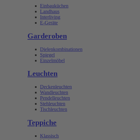
Einbauküchen
Landhaus
Interliving
E-Geräte
Garderoben
Dielenkombinationen
Spiegel
Einzelmöbel
Leuchten
Deckenleuchten
Wandleuchten
Pendelleuchten
Stehleuchten
Tischleuchten
Teppiche
Klassisch