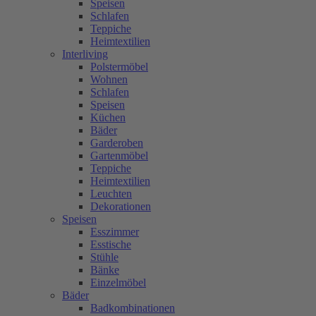
Speisen
Schlafen
Teppiche
Heimtextilien
Interliving
Polstermöbel
Wohnen
Schlafen
Speisen
Küchen
Bäder
Garderoben
Gartenmöbel
Teppiche
Heimtextilien
Leuchten
Dekorationen
Speisen
Esszimmer
Esstische
Stühle
Bänke
Einzelmöbel
Bäder
Badkombinationen