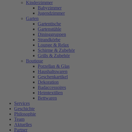
Kinderzimmer
Babyzimmer
Jugendzimmer
Garten
Gartentische
Gartenstühle
Dininggruppen
Strandkörbe
Lounge & Relax
Schirme & Zubehör
Grills & Zubehör
Boutique
Porzellan & Glas
Haushaltswaren
Geschenkartikel
Dekoration
Badaccessoires
Heimtextilien
Bettwaren
Services
Geschichte
Philosophie
Team
Aktuelles
Partner