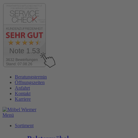
Note 1.53
3632 Bewertungen
Stand: 07.08.26
Zum
Beratungstermin
Inhalt
Öffnungszeiten
wechseln
Anfahrt
Kontakt
Karriere
Menü
Sortiment