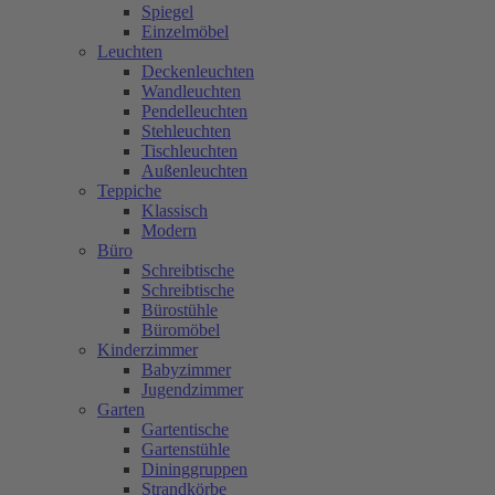
Spiegel
Einzelmöbel
Leuchten
Deckenleuchten
Wandleuchten
Pendelleuchten
Stehleuchten
Tischleuchten
Außenleuchten
Teppiche
Klassisch
Modern
Büro
Schreibtische
Schreibtische
Bürostühle
Büromöbel
Kinderzimmer
Babyzimmer
Jugendzimmer
Garten
Gartentische
Gartenstühle
Dininggruppen
Strandkörbe