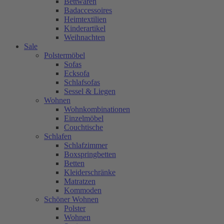
Bettwaren
Badaccessoires
Heimtextilien
Kinderartikel
Weihnachten
Sale
Polstermöbel
Sofas
Ecksofa
Schlafsofas
Sessel & Liegen
Wohnen
Wohnkombinationen
Einzelmöbel
Couchtische
Schlafen
Schlafzimmer
Boxspringbetten
Betten
Kleiderschränke
Matratzen
Kommoden
Schöner Wohnen
Polster
Wohnen