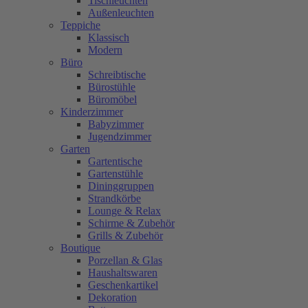
Tischleuchten
Außenleuchten
Teppiche
Klassisch
Modern
Büro
Schreibtische
Bürostühle
Büromöbel
Kinderzimmer
Babyzimmer
Jugendzimmer
Garten
Gartentische
Gartenstühle
Dininggruppen
Strandkörbe
Lounge & Relax
Schirme & Zubehör
Grills & Zubehör
Boutique
Porzellan & Glas
Haushaltswaren
Geschenkartikel
Dekoration