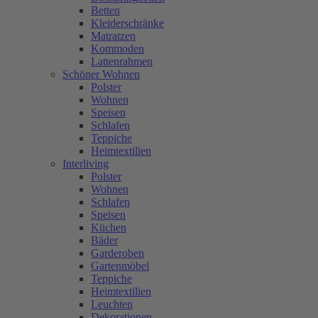
Betten
Kleiderschränke
Matratzen
Kommoden
Lattenrahmen
Schöner Wohnen
Polster
Wohnen
Speisen
Schlafen
Teppiche
Heimtextilien
Interliving
Polster
Wohnen
Schlafen
Speisen
Küchen
Bäder
Garderoben
Gartenmöbel
Teppiche
Heimtextilien
Leuchten
Dekorationen