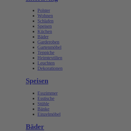
Polster
Wohnen
Schlafen
Speisen
Küchen
Bäder
Garderoben
Gartenmöbel
Teppiche
Heimtextilien
Leuchten
Dekorationen
Speisen
Esszimmer
Esstische
Stühle
Bänke
Einzelmöbel
Bäder