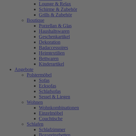
Lounge & Relax
Schirme & Zubehör
Grills & Zubehör
Boutique
Porzellan & Glas
Haushaltswaren
Geschenkartikel
Dekoration
Badaccessoires
Heimtextilien
Bettwaren
Kinderartikel
Angebote
Polstermöbel
Sofas
Ecksofas
Schlafsofas
Sessel & Liegen
Wohnen
Wohnkombinationen
Einzelmöbel
Couchtische
Schlafen
Schlafzimmer
Boxspringbetten