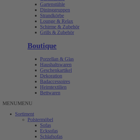
Gartenstühle
Dininggruppen
Strandkörbe
Lounge & Relax
Schirme & Zubehör
Grills & Zubehör
Boutique
Porzellan & Glas
Haushaltswaren
Geschenkartikel
Dekoration
Badaccessoires
Heimtextilien
Bettwaren
MENU
MENU
Sortiment
Polstermöbel
Sofas
Ecksofas
Schlafsofas