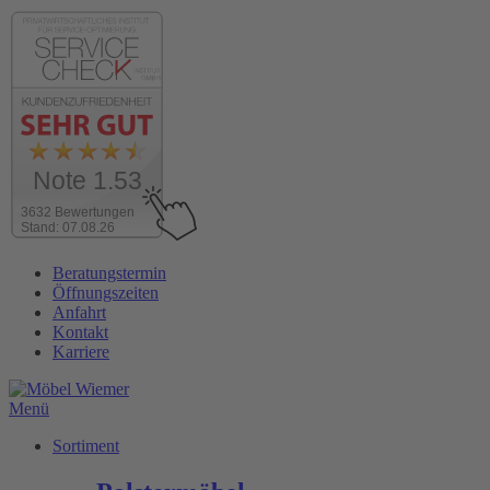
Note 1.53
3632 Bewertungen
Stand: 07.08.26
Zum
Beratungstermin
Inhalt
Öffnungszeiten
wechseln
Anfahrt
Kontakt
Karriere
Menü
Sortiment