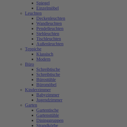
Spiegel
Einzelmöbel
Leuchten
Deckenleuchten
Wandleuchten
Pendelleuchten
Stehleuchten
Tischleuchten
Außenleuchten
Teppiche
Klassisch
Modern
Büro
Schreibtische
Schreibtische
Bürostühle
Büromöbel
Kinderzimmer
Babyzimmer
Jugendzimmer
Garten
Gartentische
Gartenstühle
Dininggruppen
Strandkörbe