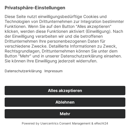
Telefax:
02921 77011
E-Mail:
info@moebel-wiemer.de
Öffnungszeiten
Montag – Freitag 10 – 19 Uhr
Samstag 9 – 18 Uhr
Das Unternehmen
Geschichte
Philosophie
Team
Karriere
Folgen Sie uns
Instagram
Facebook