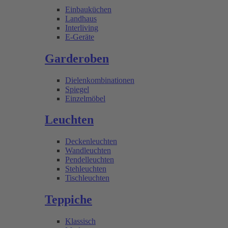
Einbauküchen
Landhaus
Interliving
E-Geräte
Garderoben
Dielenkombinationen
Spiegel
Einzelmöbel
Leuchten
Deckenleuchten
Wandleuchten
Pendelleuchten
Stehleuchten
Tischleuchten
Teppiche
Klassisch