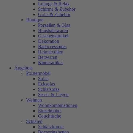
Lounge & Relax
Schirme & Zubehör
Grills & Zubehör
Boutique
Porzellan & Glas
Haushaltswaren
Geschenkartikel
Dekoration
Badaccessoires
Heimtextilien
Bettwaren
Kinderartikel
Angebote
Polstermöbel
Sofas
Ecksofas
Schlafsofas
Sessel & Liegen
Wohnen
Wohnkombinationen
Einzelmöbel
Couchtische
Schlafen
Schlafzimmer
Boxspringbetten