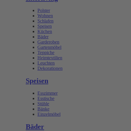
Polster
Wohnen
Schlafen
Speisen
Küchen
Bäder
Garderoben
Gartenmöbel
Teppiche
Heimtextilien
Leuchten
Dekorationen
Speisen
Esszimmer
Esstische
Stühle
Bänke
Einzelmöbel
Bäder