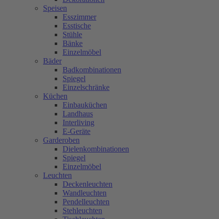
Speisen
Esszimmer
Esstische
Stühle
Bänke
Einzelmöbel
Bäder
Badkombinationen
Spiegel
Einzelschränke
Küchen
Einbauküchen
Landhaus
Interliving
E-Geräte
Garderoben
Dielenkombinationen
Spiegel
Einzelmöbel
Leuchten
Deckenleuchten
Wandleuchten
Pendelleuchten
Stehleuchten