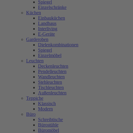
Spiegel
Einzelschränke
Küchen
Einbauküchen
Landhaus
Interliving
E-Geräte
Garderoben
Dielenkombinationen
Spiegel
Einzelmöbel
Leuchten
Deckenleuchten
Pendelleuchten
Wandleuchten
Stehleuchten
Tischleuchten
Außenleuchten
Teppiche
Klassisch
Modern
Büro
Schreibtische
Bürostühle
Büromöbel