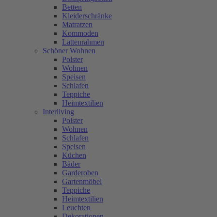
Betten
Kleiderschränke
Matratzen
Kommoden
Lattenrahmen
Schöner Wohnen
Polster
Wohnen
Speisen
Schlafen
Teppiche
Heimtextilien
Interliving
Polster
Wohnen
Schlafen
Speisen
Küchen
Bäder
Garderoben
Gartenmöbel
Teppiche
Heimtextilien
Leuchten
Dekorationen