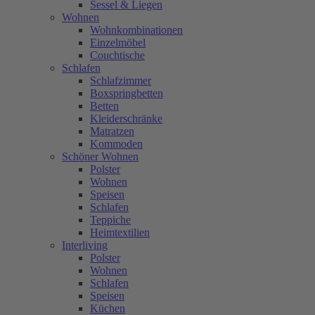
Sessel & Liegen
Wohnen
Wohnkombinationen
Einzelmöbel
Couchtische
Schlafen
Schlafzimmer
Boxspringbetten
Betten
Kleiderschränke
Matratzen
Kommoden
Schöner Wohnen
Polster
Wohnen
Speisen
Schlafen
Teppiche
Heimtextilien
Interliving
Polster
Wohnen
Schlafen
Speisen
Küchen