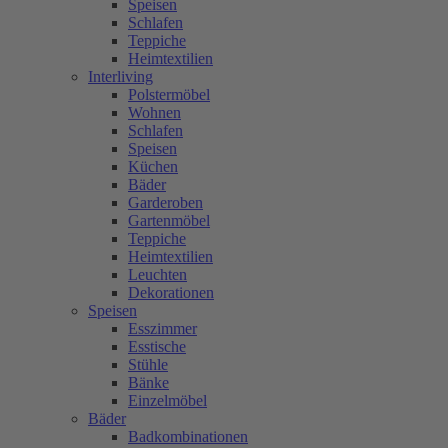
Speisen
Schlafen
Teppiche
Heimtextilien
Interliving
Polstermöbel
Wohnen
Schlafen
Speisen
Küchen
Bäder
Garderoben
Gartenmöbel
Teppiche
Heimtextilien
Leuchten
Dekorationen
Speisen
Esszimmer
Esstische
Stühle
Bänke
Einzelmöbel
Bäder
Badkombinationen