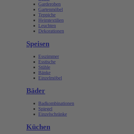
Garderoben
Gartenmöbel
Teppiche
Heimtextilien
Leuchten
Dekorationen
Speisen
Esszimmer
Esstische
Stühle
Bänke
Einzelmöbel
Bäder
Badkombinationen
Spiegel
Einzelschränke
Küchen