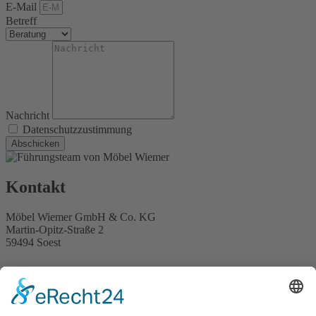
E-Mail
Betreff
Nachricht
Datenschutzzustimmung
Abschicken
Kontakt
Möbel Wiemer GmbH & Co. KG
Martin-Opitz-Straße 2
59494 Soest
Telefon:
02921 9670-0