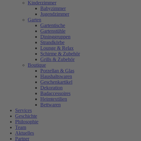
Kinderzimmer
Babyzimmer
Jugendzimmer
Garten
Gartentische
Gartenstühle
Dininggruppen
Strandkörbe
Lounge & Relax
Schirme & Zubehör
Grills & Zubehör
Boutique
Porzellan & Glas
Haushaltswaren
Geschenkartikel
Dekoration
Badaccessoires
Heimtextilien
Bettwaren
Services
Geschichte
Philosophie
Team
Aktuelles
Partner