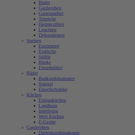
Bäder
Garderoben
Gartenmöbel
Teppiche
Heimtextilien
Leuchten
Dekorationen
Speisen
Esszimmer
Esstische
Stühle
Bänke
Einzelmöbel
Bäder
Badkombinationen
Spiegel
Einzelschränke
Küchen
Einbauküchen
Landhaus
Interliving
Wert Küchen
E-Geräte
Garderoben
Dielenkombinationen