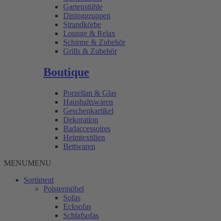
Gartenstühle
Dininggruppen
Strandkörbe
Lounge & Relax
Schirme & Zubehör
Grills & Zubehör
Boutique
Porzellan & Glas
Haushaltswaren
Geschenkartikel
Dekoration
Badaccessoires
Heimtextilien
Bettwaren
MENU
MENU
Sortiment
Polstermöbel
Sofas
Ecksofas
Schlafsofas