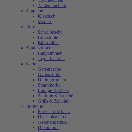
Tischleuchten
Außenleuchten
Teppiche
Klassisch
Modern
Büro
Schreibtische
Bürostühle
Büromöbel
Kinderzimmer
Babyzimmer
Jugendzimmer
Garten
Gartentische
Gartenstühle
Dininggruppen
Strandkörbe
Lounge & Relax
Schirme & Zubehör
Grills & Zubehör
Boutique
Porzellan & Glas
Haushaltswaren
Geschenkartikel
Dekoration