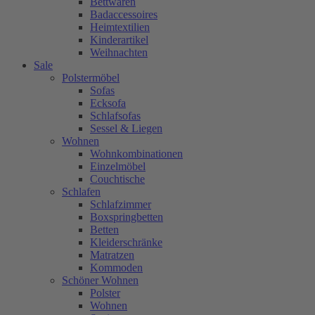
Bettwaren
Badaccessoires
Heimtextilien
Kinderartikel
Weihnachten
Sale
Polstermöbel
Sofas
Ecksofa
Schlafsofas
Sessel & Liegen
Wohnen
Wohnkombinationen
Einzelmöbel
Couchtische
Schlafen
Schlafzimmer
Boxspringbetten
Betten
Kleiderschränke
Matratzen
Kommoden
Schöner Wohnen
Polster
Wohnen