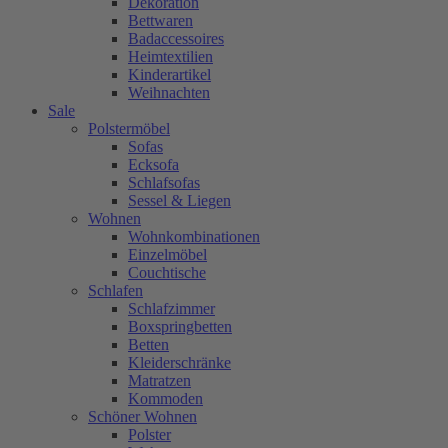
Dekoration
Bettwaren
Badaccessoires
Heimtextilien
Kinderartikel
Weihnachten
Sale
Polstermöbel
Sofas
Ecksofa
Schlafsofas
Sessel & Liegen
Wohnen
Wohnkombinationen
Einzelmöbel
Couchtische
Schlafen
Schlafzimmer
Boxspringbetten
Betten
Kleiderschränke
Matratzen
Kommoden
Schöner Wohnen
Polster