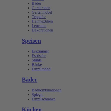
Bäder
Garderoben
Gartenmöbel
Teppiche
Heimtextilien
Leuchten
Dekorationen
Speisen
Esszimmer
Esstische
Stühle
Bänke
Einzelmöbel
Bäder
Badkombinationen
Spiegel
Einzelschränke
Küchen