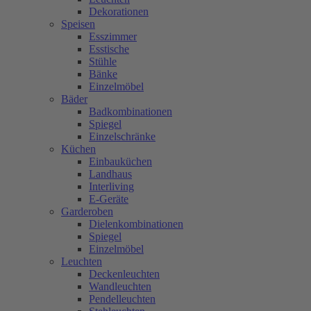
Dekorationen
Speisen
Esszimmer
Esstische
Stühle
Bänke
Einzelmöbel
Bäder
Badkombinationen
Spiegel
Einzelschränke
Küchen
Einbauküchen
Landhaus
Interliving
E-Geräte
Garderoben
Dielenkombinationen
Spiegel
Einzelmöbel
Leuchten
Deckenleuchten
Wandleuchten
Pendelleuchten