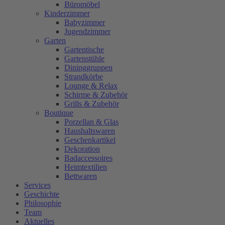
Büromöbel
Kinderzimmer
Babyzimmer
Jugendzimmer
Garten
Gartentische
Gartenstühle
Dininggruppen
Strandkörbe
Lounge & Relax
Schirme & Zubehör
Grills & Zubehör
Boutique
Porzellan & Glas
Haushaltswaren
Geschenkartikel
Dekoration
Badaccessoires
Heimtextilien
Bettwaren
Services
Geschichte
Philosophie
Team
Aktuelles