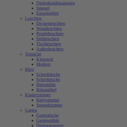
Dielenkombinationen
Spiegel
Einzelmöbel
Leuchten
Deckenleuchten
Wandleuchten
Pendelleuchten
Stehleuchten
Tischleuchten
Außenleuchten
Teppiche
Klassisch
Modern
Büro
Schreibtische
Schreibtische
Bürostühle
Büromöbel
Kinderzimmer
Babyzimmer
Jugendzimmer
Garten
Gartentische
Gartenstühle
Dininggruppen