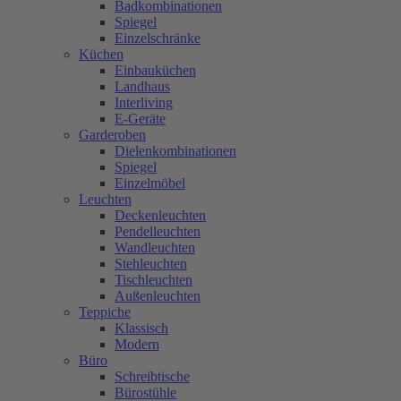
Badkombinationen
Spiegel
Einzelschränke
Küchen
Einbauküchen
Landhaus
Interliving
E-Geräte
Garderoben
Dielenkombinationen
Spiegel
Einzelmöbel
Leuchten
Deckenleuchten
Pendelleuchten
Wandleuchten
Stehleuchten
Tischleuchten
Außenleuchten
Teppiche
Klassisch
Modern
Büro
Schreibtische
Bürostühle