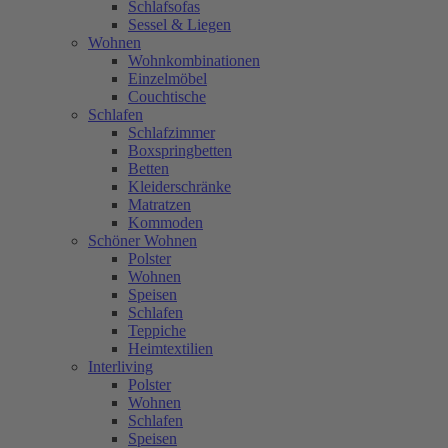
Schlafsofas
Sessel & Liegen
Wohnen
Wohnkombinationen
Einzelmöbel
Couchtische
Schlafen
Schlafzimmer
Boxspringbetten
Betten
Kleiderschränke
Matratzen
Kommoden
Schöner Wohnen
Polster
Wohnen
Speisen
Schlafen
Teppiche
Heimtextilien
Interliving
Polster
Wohnen
Schlafen
Speisen