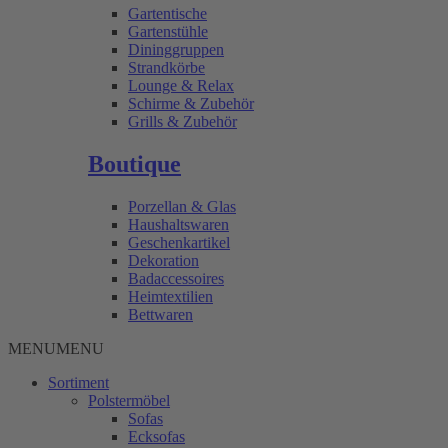
Gartentische
Gartenstühle
Dininggruppen
Strandkörbe
Lounge & Relax
Schirme & Zubehör
Grills & Zubehör
Boutique
Porzellan & Glas
Haushaltswaren
Geschenkartikel
Dekoration
Badaccessoires
Heimtextilien
Bettwaren
MENU
MENU
Sortiment
Polstermöbel
Sofas
Ecksofas