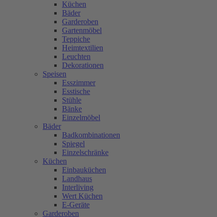
Küchen
Bäder
Garderoben
Gartenmöbel
Teppiche
Heimtextilien
Leuchten
Dekorationen
Speisen
Esszimmer
Esstische
Stühle
Bänke
Einzelmöbel
Bäder
Badkombinationen
Spiegel
Einzelschränke
Küchen
Einbauküchen
Landhaus
Interliving
Wert Küchen
E-Geräte
Garderoben