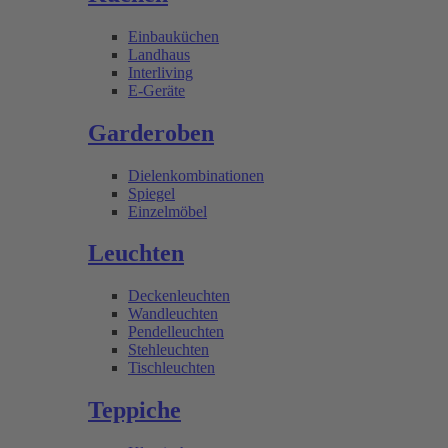
Einbauküchen
Landhaus
Interliving
E-Geräte
Garderoben
Dielenkombinationen
Spiegel
Einzelmöbel
Leuchten
Deckenleuchten
Wandleuchten
Pendelleuchten
Stehleuchten
Tischleuchten
Teppiche