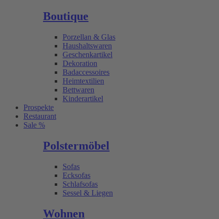
Boutique
Porzellan & Glas
Haushaltswaren
Geschenkartikel
Dekoration
Badaccessoires
Heimtextilien
Bettwaren
Kinderartikel
Prospekte
Restaurant
Sale %
Polstermöbel
Sofas
Ecksofas
Schlafsofas
Sessel & Liegen
Wohnen