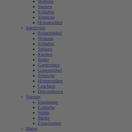
Wohnen
Speisen
Schlafen
Teppiche
Heimtextilien
Interliving
Polstermöbel
Wohnen
Schlafen
Speisen
Küchen
Bäder
Garderoben
Gartenmöbel
Teppiche
Heimtextilien
Leuchten
Dekorationen
Speisen
Esszimmer
Esstische
Stühle
Bänke
Einzelmöbel
Bäder