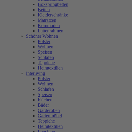
Boxspringbetten
Betten
Kleiderschränke
Matratzen
Kommoden
Lattenrahmen
Schöner Wohnen
Polster
Wohnen
Speisen
Schlafen
Teppiche
Heimtextilien
Interliving
Polster
Wohnen
Schlafen
Speisen
Küchen
Bäder
Garderoben
Gartenmöbel
Teppiche
Heimtextilien
Leuchten