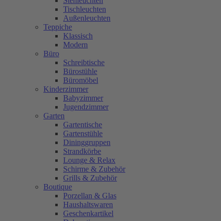
Stehleuchten
Tischleuchten
Außenleuchten
Teppiche
Klassisch
Modern
Büro
Schreibtische
Bürostühle
Büromöbel
Kinderzimmer
Babyzimmer
Jugendzimmer
Garten
Gartentische
Gartenstühle
Dininggruppen
Strandkörbe
Lounge & Relax
Schirme & Zubehör
Grills & Zubehör
Boutique
Porzellan & Glas
Haushaltswaren
Geschenkartikel