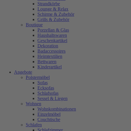
Strandkörbe
Lounge & Relax
Schirme & Zubehör
Grills & Zubehör
Boutique
Porzellan & Glas
Haushaltswaren
Geschenkartikel
Dekoration
Badaccessoires
Heimtextilien
Bettwaren
Kinderartikel
Angebote
Polstermöbel
Sofas
Ecksofas
Schlafsofas
Sessel & Liegen
Wohnen
Wohnkombinationen
Einzelmöbel
Couchtische
Schlafen
Schlafzimmer