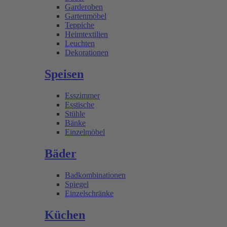
Garderoben
Gartenmöbel
Teppiche
Heimtextilien
Leuchten
Dekorationen
Speisen
Esszimmer
Esstische
Stühle
Bänke
Einzelmöbel
Bäder
Badkombinationen
Spiegel
Einzelschränke
Küchen