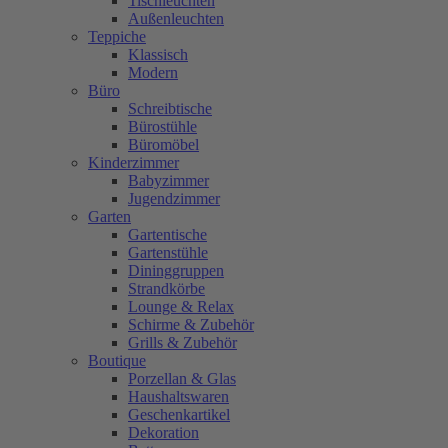
Tischleuchten
Außenleuchten
Teppiche
Klassisch
Modern
Büro
Schreibtische
Bürostühle
Büromöbel
Kinderzimmer
Babyzimmer
Jugendzimmer
Garten
Gartentische
Gartenstühle
Dininggruppen
Strandkörbe
Lounge & Relax
Schirme & Zubehör
Grills & Zubehör
Boutique
Porzellan & Glas
Haushaltswaren
Geschenkartikel
Dekoration