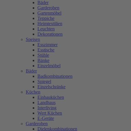
Bäder
Garderoben
Gartenmöbel
Teppiche
Heimtextilien
Leuchten
Dekorationen
Speisen
Esszimmer
Esstische
Stühle
Bänke
Einzelmöbel
Bäder
Badkombinationen
Spiegel
Einzelschränke
Küchen
Einbauküchen
Landhaus
Interliving
Wert Küchen
E-Geräte
Garderoben
Dielenkombinationen