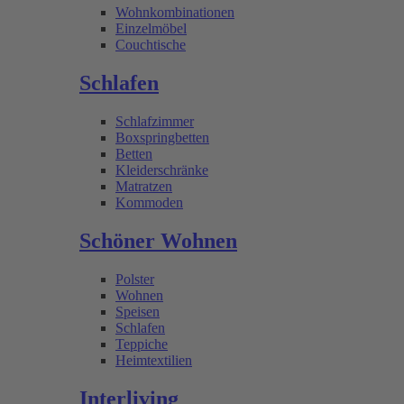
Wohnkombinationen
Einzelmöbel
Couchtische
Schlafen
Schlafzimmer
Boxspringbetten
Betten
Kleiderschränke
Matratzen
Kommoden
Schöner Wohnen
Polster
Wohnen
Speisen
Schlafen
Teppiche
Heimtextilien
Interliving