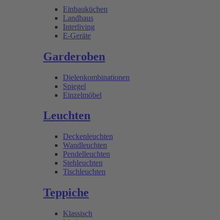
Einbauküchen
Landhaus
Interliving
E-Geräte
Garderoben
Dielenkombinationen
Spiegel
Einzelmöbel
Leuchten
Deckenleuchten
Wandleuchten
Pendelleuchten
Stehleuchten
Tischleuchten
Teppiche
Klassisch