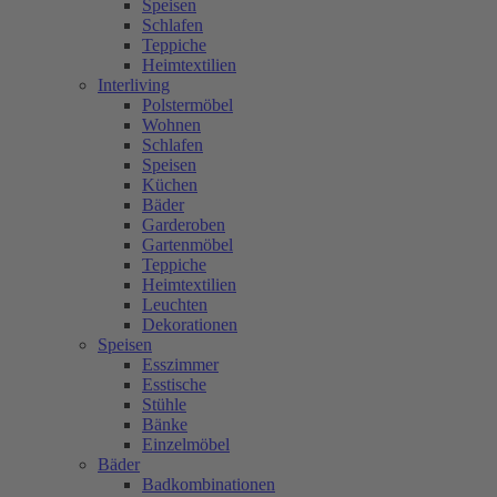
Speisen
Schlafen
Teppiche
Heimtextilien
Interliving
Polstermöbel
Wohnen
Schlafen
Speisen
Küchen
Bäder
Garderoben
Gartenmöbel
Teppiche
Heimtextilien
Leuchten
Dekorationen
Speisen
Esszimmer
Esstische
Stühle
Bänke
Einzelmöbel
Bäder
Badkombinationen