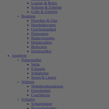
Lounge & Relax
Schirme & Zubehör
Grills & Zubehör
Boutique
Porzellan & Glas
Haushaltswaren
Geschenkartikel
Dekoration
Badaccessoires
Heimtextilien
Bettwaren
Kinderartikel
Angebote
Polstermöbel
Sofas
Ecksofas
Schlafsofas
Sessel & Liegen
Wohnen
Wohnkombinationen
Einzelmöbel
Couchtische
Schlafen
Schlafzimmer
Boxspringbetten