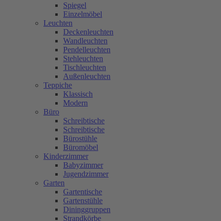
Spiegel
Einzelmöbel
Leuchten
Deckenleuchten
Wandleuchten
Pendelleuchten
Stehleuchten
Tischleuchten
Außenleuchten
Teppiche
Klassisch
Modern
Büro
Schreibtische
Schreibtische
Bürostühle
Büromöbel
Kinderzimmer
Babyzimmer
Jugendzimmer
Garten
Gartentische
Gartenstühle
Dininggruppen
Strandkörbe