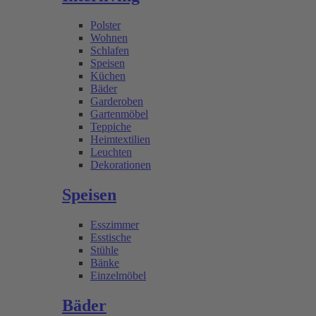
Polster
Wohnen
Schlafen
Speisen
Küchen
Bäder
Garderoben
Gartenmöbel
Teppiche
Heimtextilien
Leuchten
Dekorationen
Speisen
Esszimmer
Esstische
Stühle
Bänke
Einzelmöbel
Bäder