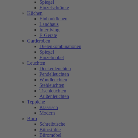
Spiegel
Einzelschränke
Küchen
Einbauküchen
Landhaus
Interliving
E-Geräte
Garderoben
Dielenkombinationen
Spiegel
Einzelmöbel
Leuchten
Deckenleuchten
Pendelleuchten
Wandleuchten
Stehleuchten
Tischleuchten
Außenleuchten
Teppiche
Klassisch
Modern
Büro
Schreibtische
Bürostühle
Büromöbel