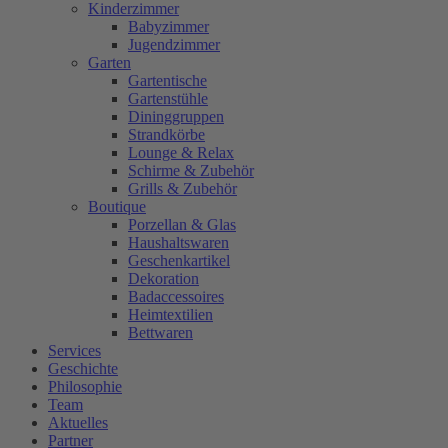
Kinderzimmer
Babyzimmer
Jugendzimmer
Garten
Gartentische
Gartenstühle
Dininggruppen
Strandkörbe
Lounge & Relax
Schirme & Zubehör
Grills & Zubehör
Boutique
Porzellan & Glas
Haushaltswaren
Geschenkartikel
Dekoration
Badaccessoires
Heimtextilien
Bettwaren
Services
Geschichte
Philosophie
Team
Aktuelles
Partner