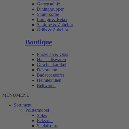
Gartenstühle
Dininggruppen
Strandkörbe
Lounge & Relax
Schirme & Zubehör
Grills & Zubehör
Boutique
Porzellan & Glas
Haushaltswaren
Geschenkartikel
Dekoration
Badaccessoires
Heimtextilien
Bettwaren
MENU
MENU
Sortiment
Polstermöbel
Sofas
Ecksofas
Schlafsofas