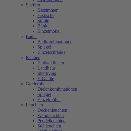
Speisen
Esszimmer
Esstische
Stühle
Bänke
Einzelmöbel
Bäder
Badkombinationen
Spiegel
Einzelschränke
Küchen
Einbauküchen
Landhaus
Interliving
E-Geräte
Garderoben
Dielenkombinationen
Spiegel
Einzelmöbel
Leuchten
Deckenleuchten
Wandleuchten
Pendelleuchten
Stehleuchten