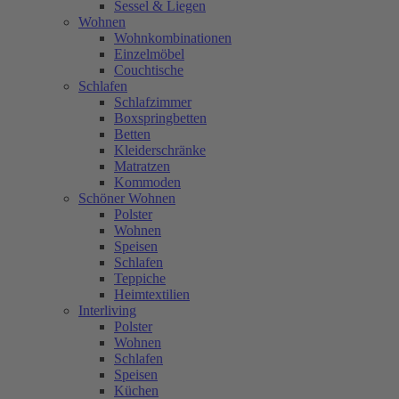
Sessel & Liegen
Wohnen
Wohnkombinationen
Einzelmöbel
Couchtische
Schlafen
Schlafzimmer
Boxspringbetten
Betten
Kleiderschränke
Matratzen
Kommoden
Schöner Wohnen
Polster
Wohnen
Speisen
Schlafen
Teppiche
Heimtextilien
Interliving
Polster
Wohnen
Schlafen
Speisen
Küchen