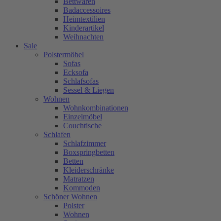
Bettwaren
Badaccessoires
Heimtextilien
Kinderartikel
Weihnachten
Sale
Polstermöbel
Sofas
Ecksofa
Schlafsofas
Sessel & Liegen
Wohnen
Wohnkombinationen
Einzelmöbel
Couchtische
Schlafen
Schlafzimmer
Boxspringbetten
Betten
Kleiderschränke
Matratzen
Kommoden
Schöner Wohnen
Polster
Wohnen