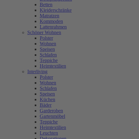
Betten
Kleiderschränke
Matratzen
Kommoden
Lattenrahmen
Schöner Wohnen
Polster
Wohnen
Speisen
Schlafen
Teppiche
Heimtextilien
Interliving
Polster
Wohnen
Schlafen
Speisen
Küchen
Bäder
Garderoben
Gartenmöbel
Teppiche
Heimtextilien
Leuchten
Dekorationen