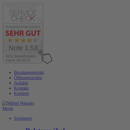
Note 1.53
3632 Bewertungen
Stand: 06.08.26
Zum
Beratungstermin
Inhalt
Öffnungszeiten
wechseln
Anfahrt
Kontakt
Karriere
Menü
Sortiment