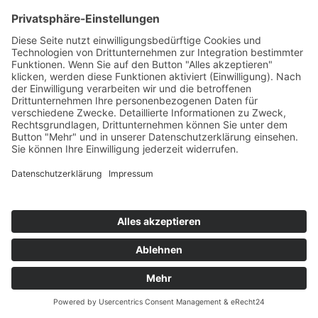
Telefax:
02921 77011
E-Mail:
info@moebel-wiemer.de
Öffnungszeiten
Montag – Freitag 10 – 19 Uhr
Samstag 9 – 18 Uhr
Das Unternehmen
Geschichte
Philosophie
Team
Karriere
Folgen Sie uns
Instagram
Facebook