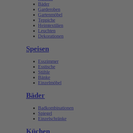
Bäder
Garderoben
Gartenmöbel
Teppiche
Heimtextilien
Leuchten
Dekorationen
Speisen
Esszimmer
Esstische
Stühle
Bänke
Einzelmöbel
Bäder
Badkombinationen
Spiegel
Einzelschränke
Küchen