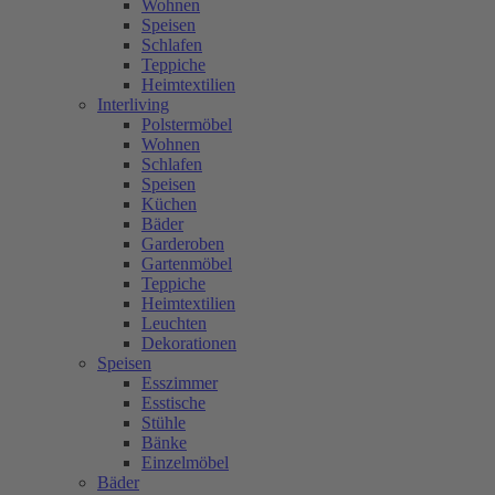
Wohnen
Speisen
Schlafen
Teppiche
Heimtextilien
Interliving
Polstermöbel
Wohnen
Schlafen
Speisen
Küchen
Bäder
Garderoben
Gartenmöbel
Teppiche
Heimtextilien
Leuchten
Dekorationen
Speisen
Esszimmer
Esstische
Stühle
Bänke
Einzelmöbel
Bäder