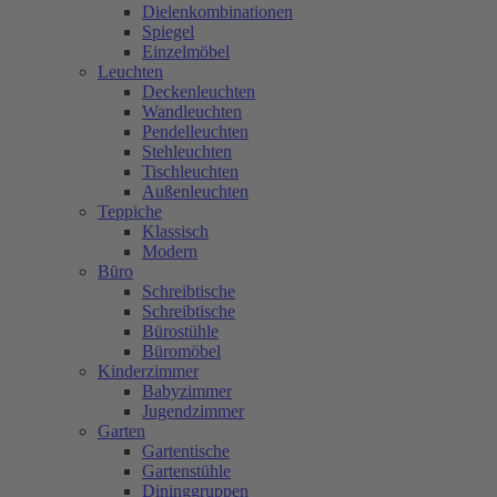
Dielenkombinationen
Spiegel
Einzelmöbel
Leuchten
Deckenleuchten
Wandleuchten
Pendelleuchten
Stehleuchten
Tischleuchten
Außenleuchten
Teppiche
Klassisch
Modern
Büro
Schreibtische
Schreibtische
Bürostühle
Büromöbel
Kinderzimmer
Babyzimmer
Jugendzimmer
Garten
Gartentische
Gartenstühle
Dininggruppen