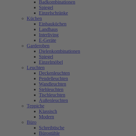
Badkombinationen
Spiegel
Einzelschränke
Küchen
Einbauküchen
Landhaus
Interliving
E-Geräte
Garderoben
Dielenkombinationen
Spiegel
Einzelmöbel
Leuchten
Deckenleuchten
Pendelleuchten
Wandleuchten
Stehleuchten
Tischleuchten
Außenleuchten
Teppiche
Klassisch
Modern
Büro
Schreibtische
Bürostühle