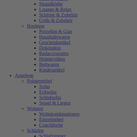
Strandkörbe
Lounge & Relax
Schirme & Zubehör
Grills & Zubehör
Boutique
Porzellan & Glas
Haushaltswaren
Geschenkartikel
Dekoration
Badaccessoires
Heimtextilien
Bettwaren
Kinderartikel
Angebote
Polstermöbel
Sofas
Ecksofas
Schlafsofas
Sessel & Liegen
Wohnen
Wohnkombinationen
Einzelmöbel
Couchtische
Schlafen
Schlafzimmer