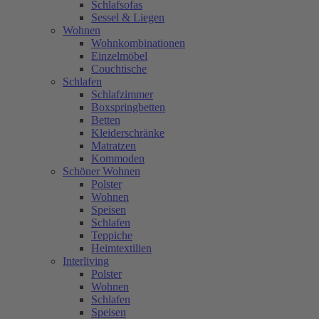
Schlafsofas
Sessel & Liegen
Wohnen
Wohnkombinationen
Einzelmöbel
Couchtische
Schlafen
Schlafzimmer
Boxspringbetten
Betten
Kleiderschränke
Matratzen
Kommoden
Schöner Wohnen
Polster
Wohnen
Speisen
Schlafen
Teppiche
Heimtextilien
Interliving
Polster
Wohnen
Schlafen
Speisen