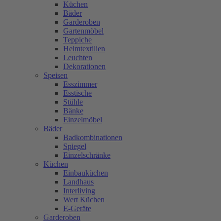
Küchen
Bäder
Garderoben
Gartenmöbel
Teppiche
Heimtextilien
Leuchten
Dekorationen
Speisen
Esszimmer
Esstische
Stühle
Bänke
Einzelmöbel
Bäder
Badkombinationen
Spiegel
Einzelschränke
Küchen
Einbauküchen
Landhaus
Interliving
Wert Küchen
E-Geräte
Garderoben