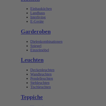
Einbauküchen
Landhaus
Interliving
E-Geräte
Garderoben
Dielenkombinationen
Spiegel
Einzelmöbel
Leuchten
Deckenleuchten
Wandleuchten
Pendelleuchten
Stehleuchten
Tischleuchten
Teppiche