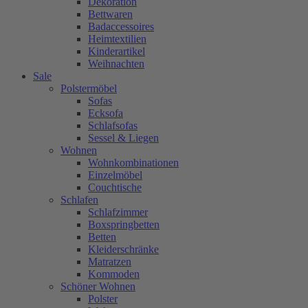
Dekoration
Bettwaren
Badaccessoires
Heimtextilien
Kinderartikel
Weihnachten
Sale
Polstermöbel
Sofas
Ecksofa
Schlafsofas
Sessel & Liegen
Wohnen
Wohnkombinationen
Einzelmöbel
Couchtische
Schlafen
Schlafzimmer
Boxspringbetten
Betten
Kleiderschränke
Matratzen
Kommoden
Schöner Wohnen
Polster