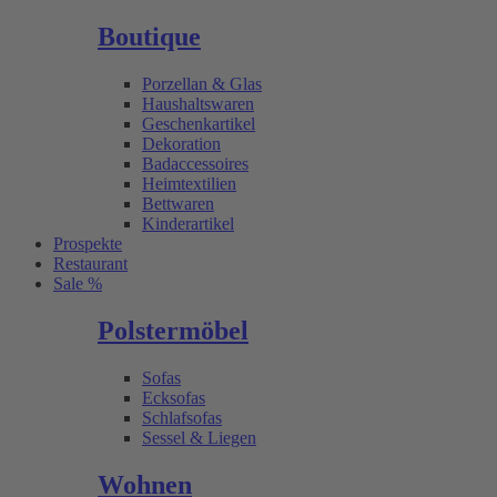
Boutique
Porzellan & Glas
Haushaltswaren
Geschenkartikel
Dekoration
Badaccessoires
Heimtextilien
Bettwaren
Kinderartikel
Prospekte
Restaurant
Sale %
Polstermöbel
Sofas
Ecksofas
Schlafsofas
Sessel & Liegen
Wohnen