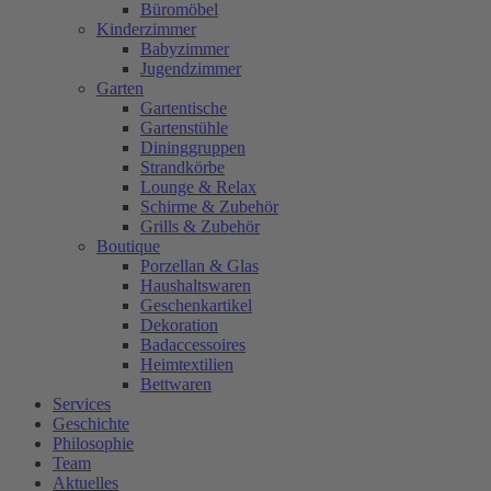
Büromöbel
Kinderzimmer
Babyzimmer
Jugendzimmer
Garten
Gartentische
Gartenstühle
Dininggruppen
Strandkörbe
Lounge & Relax
Schirme & Zubehör
Grills & Zubehör
Boutique
Porzellan & Glas
Haushaltswaren
Geschenkartikel
Dekoration
Badaccessoires
Heimtextilien
Bettwaren
Services
Geschichte
Philosophie
Team
Aktuelles