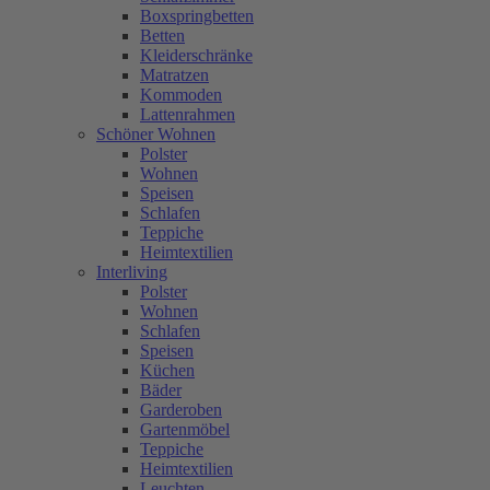
Boxspringbetten
Betten
Kleiderschränke
Matratzen
Kommoden
Lattenrahmen
Schöner Wohnen
Polster
Wohnen
Speisen
Schlafen
Teppiche
Heimtextilien
Interliving
Polster
Wohnen
Schlafen
Speisen
Küchen
Bäder
Garderoben
Gartenmöbel
Teppiche
Heimtextilien
Leuchten