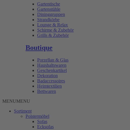
Gartentische
Gartenstühle
Dininggruppen
Strandkörbe
Lounge & Relax
Schirme & Zubehör
Grills & Zubehör
Boutique
Porzellan & Glas
Haushaltswaren
Geschenkartikel
Dekoration
Badaccessoires
Heimtextilien
Bettwaren
MENU
MENU
Sortiment
Polstermöbel
Sofas
Ecksofas