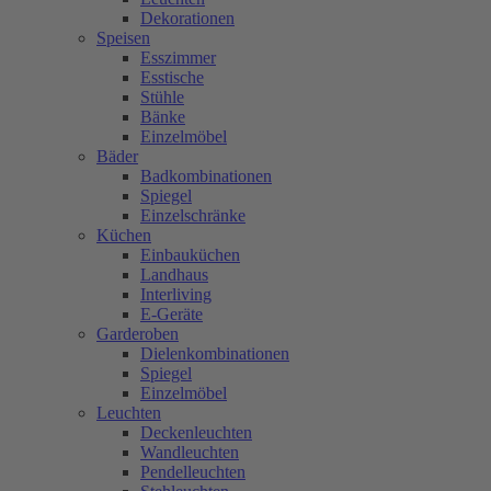
Dekorationen
Speisen
Esszimmer
Esstische
Stühle
Bänke
Einzelmöbel
Bäder
Badkombinationen
Spiegel
Einzelschränke
Küchen
Einbauküchen
Landhaus
Interliving
E-Geräte
Garderoben
Dielenkombinationen
Spiegel
Einzelmöbel
Leuchten
Deckenleuchten
Wandleuchten
Pendelleuchten