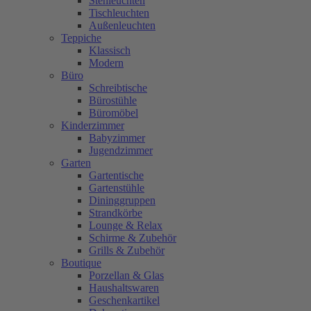
Stehleuchten
Tischleuchten
Außenleuchten
Teppiche
Klassisch
Modern
Büro
Schreibtische
Bürostühle
Büromöbel
Kinderzimmer
Babyzimmer
Jugendzimmer
Garten
Gartentische
Gartenstühle
Dininggruppen
Strandkörbe
Lounge & Relax
Schirme & Zubehör
Grills & Zubehör
Boutique
Porzellan & Glas
Haushaltswaren
Geschenkartikel