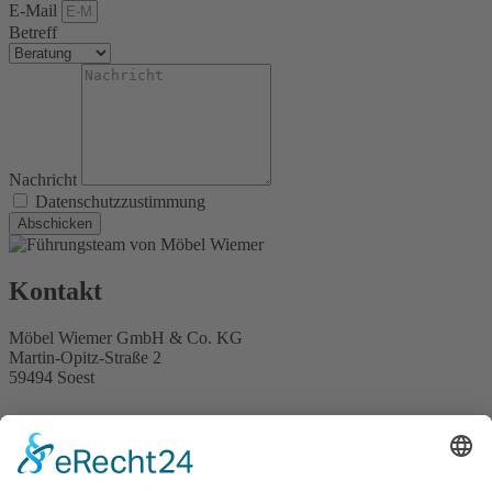
E-Mail
Betreff
Nachricht
Datenschutzzustimmung
Abschicken
Kontakt
Möbel Wiemer GmbH & Co. KG
Martin-Opitz-Straße 2
59494 Soest
Telefon:
02921 9670-0