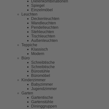
Dielenkombinationen
Spiegel
Einzelmöbel
Leuchten
Deckenleuchten
Wandleuchten
Pendelleuchten
Stehleuchten
Tischleuchten
Außenleuchten
Teppiche
Klassisch
Modern
Büro
Schreibtische
Schreibtische
Bürostühle
Büromöbel
Kinderzimmer
Babyzimmer
Jugendzimmer
Garten
Gartentische
Gartenstühle
Dininggruppen