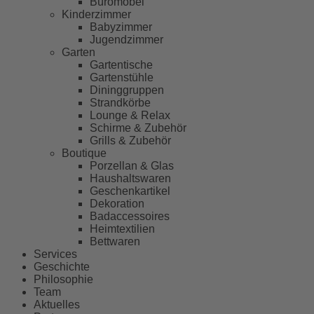
Büromöbel
Kinderzimmer
Babyzimmer
Jugendzimmer
Garten
Gartentische
Gartenstühle
Dininggruppen
Strandkörbe
Lounge & Relax
Schirme & Zubehör
Grills & Zubehör
Boutique
Porzellan & Glas
Haushaltswaren
Geschenkartikel
Dekoration
Badaccessoires
Heimtextilien
Bettwaren
Services
Geschichte
Philosophie
Team
Aktuelles