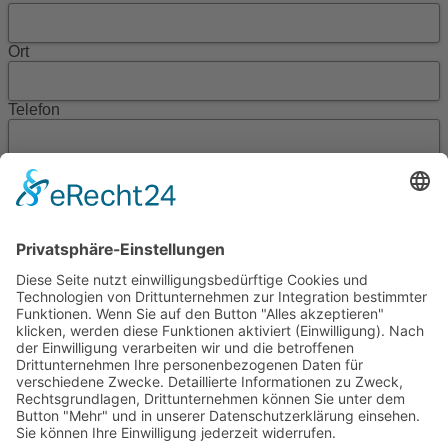
Ort
Telefon
Mobil
E-Mail
Ich wünsche einen Beratungstermin am*
um
zu folgendem Einrichtungsbereich*