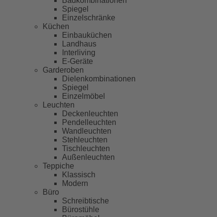
Badkombinationen
Spiegel
Einzelschränke
Küchen
Einbauküchen
Landhaus
Interliving
E-Geräte
Garderoben
Dielenkombinationen
Spiegel
Einzelmöbel
Leuchten
Deckenleuchten
Pendelleuchten
Wandleuchten
Stehleuchten
Tischleuchten
Außenleuchten
Teppiche
Klassisch
Modern
Büro
Schreibtische
Bürostühle