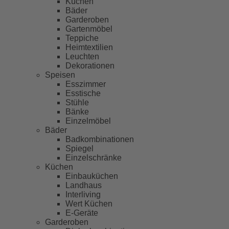
Küchen
Bäder
Garderoben
Gartenmöbel
Teppiche
Heimtextilien
Leuchten
Dekorationen
Speisen
Esszimmer
Esstische
Stühle
Bänke
Einzelmöbel
Bäder
Badkombinationen
Spiegel
Einzelschränke
Küchen
Einbauküchen
Landhaus
Interliving
Wert Küchen
E-Geräte
Garderoben