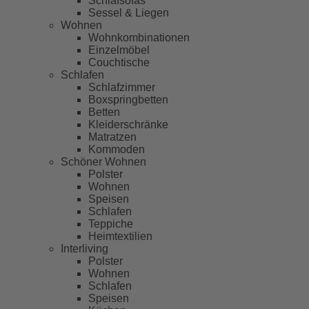
Schlafsofas
Sessel & Liegen
Wohnen
Wohnkombinationen
Einzelmöbel
Couchtische
Schlafen
Schlafzimmer
Boxspringbetten
Betten
Kleiderschränke
Matratzen
Kommoden
Schöner Wohnen
Polster
Wohnen
Speisen
Schlafen
Teppiche
Heimtextilien
Interliving
Polster
Wohnen
Schlafen
Speisen