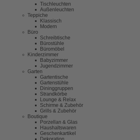
Tischleuchten
Außenleuchten
Teppiche
Klassisch
Modern
Büro
Schreibtische
Bürostühle
Büromöbel
Kinderzimmer
Babyzimmer
Jugendzimmer
Garten
Gartentische
Gartenstühle
Dininggruppen
Strandkörbe
Lounge & Relax
Schirme & Zubehör
Grills & Zubehör
Boutique
Porzellan & Glas
Haushaltswaren
Geschenkartikel
Dekoration