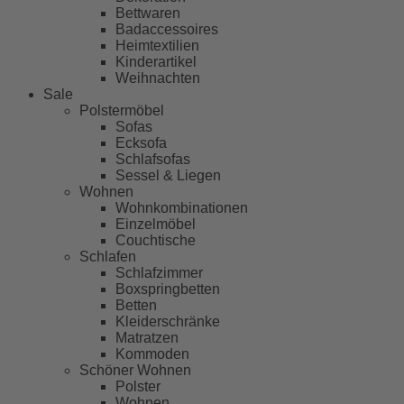
Bettwaren
Badaccessoires
Heimtextilien
Kinderartikel
Weihnachten
Sale
Polstermöbel
Sofas
Ecksofa
Schlafsofas
Sessel & Liegen
Wohnen
Wohnkombinationen
Einzelmöbel
Couchtische
Schlafen
Schlafzimmer
Boxspringbetten
Betten
Kleiderschränke
Matratzen
Kommoden
Schöner Wohnen
Polster
Wohnen