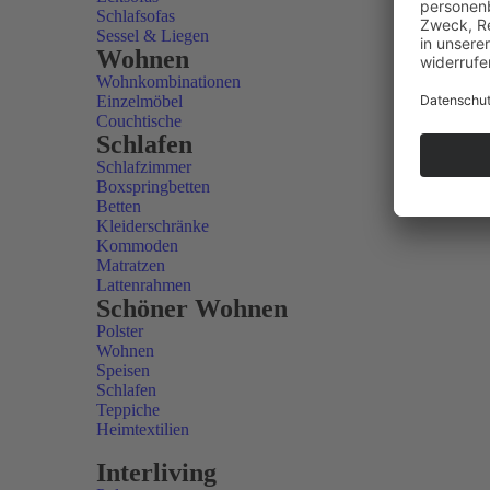
Schlafsofas
Sessel & Liegen
Wohnen
Wohnkombinationen
Einzelmöbel
Couchtische
Schlafen
Schlafzimmer
Boxspringbetten
Betten
Kleiderschränke
Kommoden
Matratzen
Lattenrahmen
Schöner Wohnen
Polster
Wohnen
Speisen
Schlafen
Teppiche
Heimtextilien
Interliving