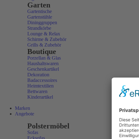
Garten
Gartentische
Gartenstühle
Dininggruppen
Strandkörbe
Lounge & Relax
Schirme & Zubehör
Grills & Zubehör
Boutique
Porzellan & Glas
Haushaltswaren
Geschenkartikel
Dekoration
Badaccessoires
Heimtextilien
Bettwaren
Kinderartikel
Marken
Angebote
Polstermöbel
Sofas
Ecksofas