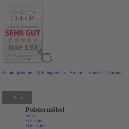
Note 1.53
3636 Bewertungen
Stand: 08.08.26
Beratungstermin
Öffnungszeiten
Anfahrt
Kontakt
Karriere
Menü
Sortiment
Polstermöbel
Sofas
Ecksofas
Schlafsofas