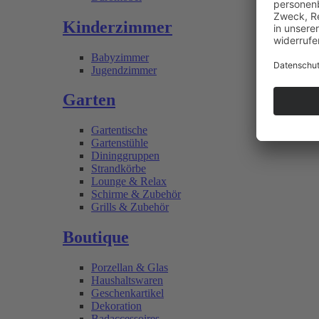
Kinderzimmer
Babyzimmer
Jugendzimmer
Garten
Gartentische
Gartenstühle
Dininggruppen
Strandkörbe
Lounge & Relax
Schirme & Zubehör
Grills & Zubehör
Boutique
Porzellan & Glas
Haushaltswaren
Geschenkartikel
Dekoration
Badaccessoires