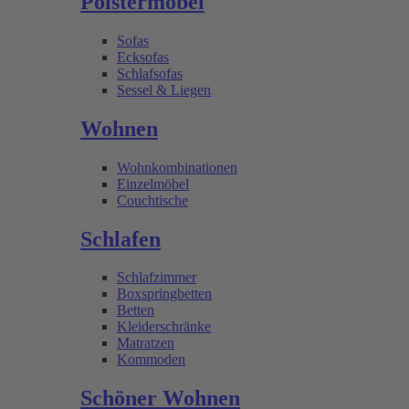
Polstermöbel
Sofas
Ecksofas
Schlafsofas
Sessel & Liegen
Wohnen
Wohnkombinationen
Einzelmöbel
Couchtische
Schlafen
Schlafzimmer
Boxspringbetten
Betten
Kleiderschränke
Matratzen
Kommoden
Schöner Wohnen