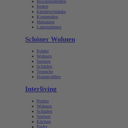
Boxspringbetten
Betten
Kleiderschränke
Kommoden
Matratzen
Lattenrahmen
Schöner Wohnen
Polster
Wohnen
Speisen
Schlafen
Teppiche
Heimtextilien
Interliving
Polster
Wohnen
Schlafen
Speisen
Küchen
Bäder