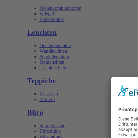
Dielenkombinationen
Spiegel
Einzelmöbel
Leuchten
Deckenleuchten
Wandleuchten
Pendelleuchten
Stehleuchten
Tischleuchten
Teppiche
Klassisch
Modern
Büro
Schreibtische
Bürostühle
Büromöbel