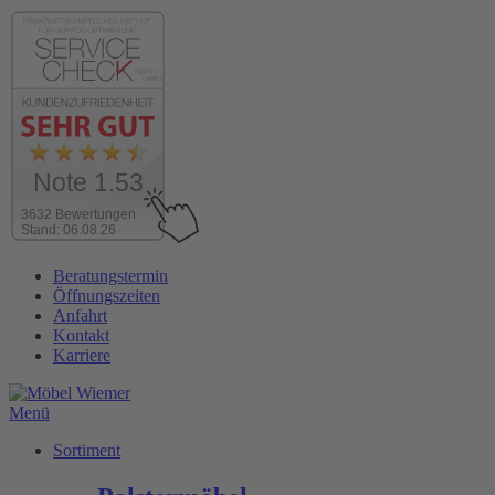
Note 1.53
3632 Bewertungen
Stand: 06.08.26
Zum
Beratungstermin
Inhalt
Öffnungszeiten
wechseln
Anfahrt
Kontakt
Karriere
Menü
Sortiment