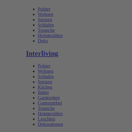
Polster
Wohnen
Speisen
Schlafen
Teppiche
Heimtextilien
Deko
Interliving
Polster
Wohnen
Schlafen
Speisen
Küchen
Bäder
Garderoben
Gartenmöbel
Teppiche
Heimtextilien
Leuchten
Dekorationen