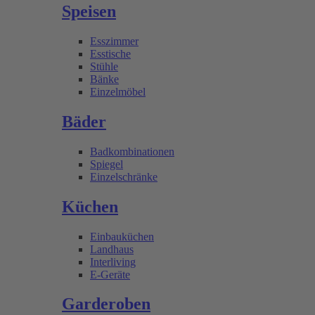
Speisen
Esszimmer
Esstische
Stühle
Bänke
Einzelmöbel
Bäder
Badkombinationen
Spiegel
Einzelschränke
Küchen
Einbauküchen
Landhaus
Interliving
E-Geräte
Garderoben