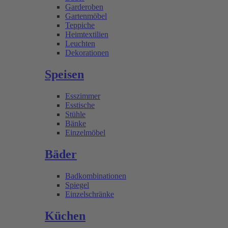
Garderoben
Gartenmöbel
Teppiche
Heimtextilien
Leuchten
Dekorationen
Speisen
Esszimmer
Esstische
Stühle
Bänke
Einzelmöbel
Bäder
Badkombinationen
Spiegel
Einzelschränke
Küchen