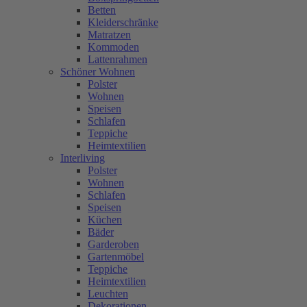
Betten
Kleiderschränke
Matratzen
Kommoden
Lattenrahmen
Schöner Wohnen
Polster
Wohnen
Speisen
Schlafen
Teppiche
Heimtextilien
Interliving
Polster
Wohnen
Schlafen
Speisen
Küchen
Bäder
Garderoben
Gartenmöbel
Teppiche
Heimtextilien
Leuchten
Dekorationen