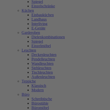
Spiegel
Einzelschränke
Küchen
Einbauküchen
Landhaus
Interliving
E-Geräte
Garderoben
Dielenkombinationen
Spiegel
Einzelmöbel
Leuchten
Deckenleuchten
Pendelleuchten
Wandleuchten
Stehleuchten
Tischleuchten
Außenleuchten
Teppiche
Klassisch
Modern
Büro
Schreibtische
Bürostühle
Büromöbel