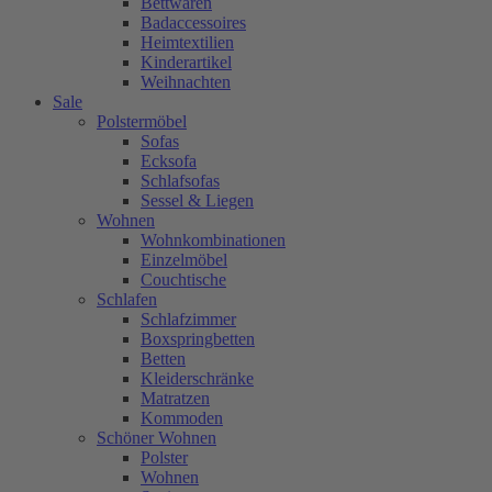
Bettwaren
Badaccessoires
Heimtextilien
Kinderartikel
Weihnachten
Sale
Polstermöbel
Sofas
Ecksofa
Schlafsofas
Sessel & Liegen
Wohnen
Wohnkombinationen
Einzelmöbel
Couchtische
Schlafen
Schlafzimmer
Boxspringbetten
Betten
Kleiderschränke
Matratzen
Kommoden
Schöner Wohnen
Polster
Wohnen