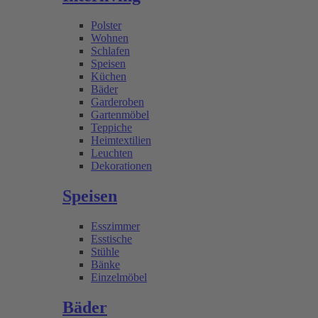
Polster
Wohnen
Schlafen
Speisen
Küchen
Bäder
Garderoben
Gartenmöbel
Teppiche
Heimtextilien
Leuchten
Dekorationen
Speisen
Esszimmer
Esstische
Stühle
Bänke
Einzelmöbel
Bäder