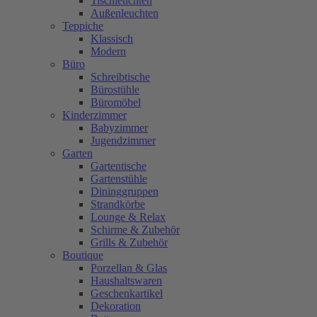
Tischleuchten
Außenleuchten
Teppiche
Klassisch
Modern
Büro
Schreibtische
Bürostühle
Büromöbel
Kinderzimmer
Babyzimmer
Jugendzimmer
Garten
Gartentische
Gartenstühle
Dininggruppen
Strandkörbe
Lounge & Relax
Schirme & Zubehör
Grills & Zubehör
Boutique
Porzellan & Glas
Haushaltswaren
Geschenkartikel
Dekoration