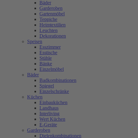
Bäder
Garderoben
Gartenmöbel
Teppiche
Heimtextilien
Leuchten
Dekorationen
Speisen
Esszimmer
Esstische
Stühle
Bänke
Einzelmöbel
Bäder
Badkombinationen
Spiegel
Einzelschränke
Küchen
Einbauküchen
Landhaus
Interliving
Wert Küchen
E-Geräte
Garderoben
Dielenkombinationen