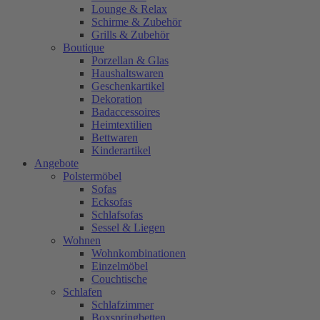
Lounge & Relax
Schirme & Zubehör
Grills & Zubehör
Boutique
Porzellan & Glas
Haushaltswaren
Geschenkartikel
Dekoration
Badaccessoires
Heimtextilien
Bettwaren
Kinderartikel
Angebote
Polstermöbel
Sofas
Ecksofas
Schlafsofas
Sessel & Liegen
Wohnen
Wohnkombinationen
Einzelmöbel
Couchtische
Schlafen
Schlafzimmer
Boxspringbetten