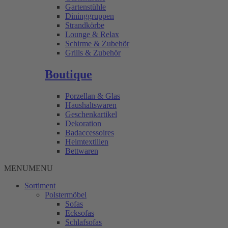
Gartenstühle
Dininggruppen
Strandkörbe
Lounge & Relax
Schirme & Zubehör
Grills & Zubehör
Boutique
Porzellan & Glas
Haushaltswaren
Geschenkartikel
Dekoration
Badaccessoires
Heimtextilien
Bettwaren
MENU
MENU
Sortiment
Polstermöbel
Sofas
Ecksofas
Schlafsofas