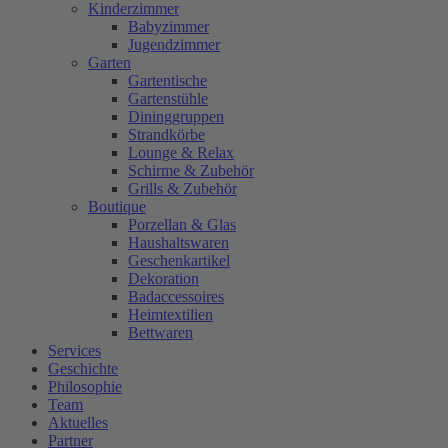
Kinderzimmer
Babyzimmer
Jugendzimmer
Garten
Gartentische
Gartenstühle
Dininggruppen
Strandkörbe
Lounge & Relax
Schirme & Zubehör
Grills & Zubehör
Boutique
Porzellan & Glas
Haushaltswaren
Geschenkartikel
Dekoration
Badaccessoires
Heimtextilien
Bettwaren
Services
Geschichte
Philosophie
Team
Aktuelles
Partner