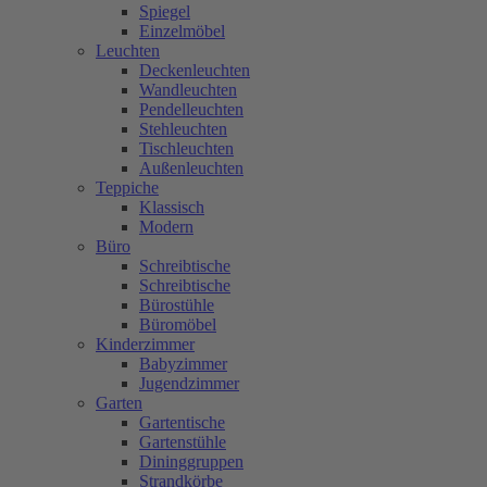
Spiegel
Einzelmöbel
Leuchten
Deckenleuchten
Wandleuchten
Pendelleuchten
Stehleuchten
Tischleuchten
Außenleuchten
Teppiche
Klassisch
Modern
Büro
Schreibtische
Schreibtische
Bürostühle
Büromöbel
Kinderzimmer
Babyzimmer
Jugendzimmer
Garten
Gartentische
Gartenstühle
Dininggruppen
Strandkörbe