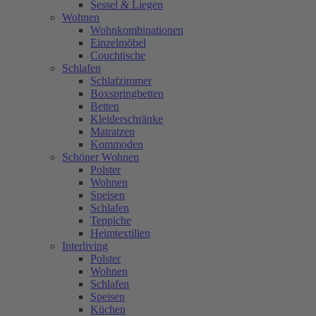
Sessel & Liegen
Wohnen
Wohnkombinationen
Einzelmöbel
Couchtische
Schlafen
Schlafzimmer
Boxspringbetten
Betten
Kleiderschränke
Matratzen
Kommoden
Schöner Wohnen
Polster
Wohnen
Speisen
Schlafen
Teppiche
Heimtextilien
Interliving
Polster
Wohnen
Schlafen
Speisen
Küchen