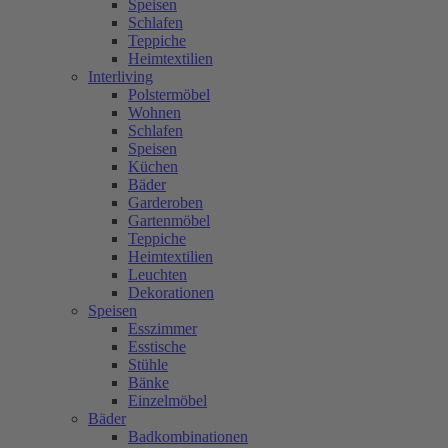
Speisen
Schlafen
Teppiche
Heimtextilien
Interliving
Polstermöbel
Wohnen
Schlafen
Speisen
Küchen
Bäder
Garderoben
Gartenmöbel
Teppiche
Heimtextilien
Leuchten
Dekorationen
Speisen
Esszimmer
Esstische
Stühle
Bänke
Einzelmöbel
Bäder
Badkombinationen