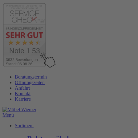
Note 1.53
3632 Bewertungen
Stand: 06.08.26
Zum
Beratungstermin
Inhalt
Öffnungszeiten
wechseln
Anfahrt
Kontakt
Karriere
Menü
Sortiment