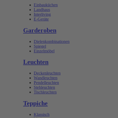
Einbauküchen
Landhaus
Interliving
E-Geräte
Garderoben
Dielenkombinationen
Spiegel
Einzelmöbel
Leuchten
Deckenleuchten
Wandleuchten
Pendelleuchten
Stehleuchten
Tischleuchten
Teppiche
Klassisch