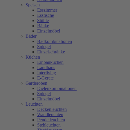
Speisen
Esszimmer
Esstische
Stühle
Bänke
Einzelmöbel
Bäder
Badkombinationen
Spiegel
Einzelschränke
Küchen
Einbauküchen
Landhaus
Interliving
E-Geräte
Garderoben
Dielenkombinationen
Spiegel
Einzelmöbel
Leuchten
Deckenleuchten
Wandleuchten
Pendelleuchten
Stehleuchten