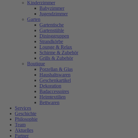
Kinderzimmer
Babyzimmer
Jugendzimmer
Garten
Gartentische
Gartenstühle
Dininggruppen
Strandkörbe
Lounge & Relax
Schirme & Zubehör
Grills & Zubehör
Boutique
Porzellan & Glas
Haushaltswaren
Geschenkartikel
Dekoration
Badaccessoires
Heimtextilien
Bettwaren
Services
Geschichte
Philosophie
Team
Aktuelles
Partner