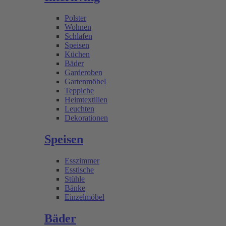
Polster
Wohnen
Schlafen
Speisen
Küchen
Bäder
Garderoben
Gartenmöbel
Teppiche
Heimtextilien
Leuchten
Dekorationen
Speisen
Esszimmer
Esstische
Stühle
Bänke
Einzelmöbel
Bäder