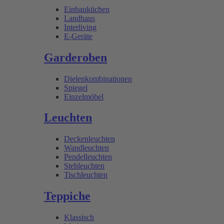
Einbauküchen
Landhaus
Interliving
E-Geräte
Garderoben
Dielenkombinationen
Spiegel
Einzelmöbel
Leuchten
Deckenleuchten
Wandleuchten
Pendelleuchten
Stehleuchten
Tischleuchten
Teppiche
Klassisch