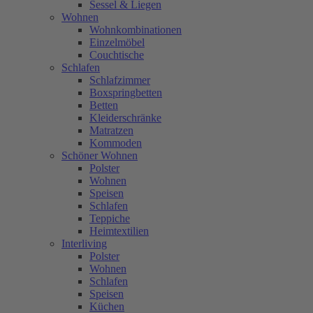
Sessel & Liegen
Wohnen
Wohnkombinationen
Einzelmöbel
Couchtische
Schlafen
Schlafzimmer
Boxspringbetten
Betten
Kleiderschränke
Matratzen
Kommoden
Schöner Wohnen
Polster
Wohnen
Speisen
Schlafen
Teppiche
Heimtextilien
Interliving
Polster
Wohnen
Schlafen
Speisen
Küchen