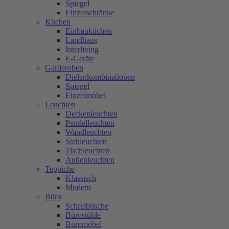
Spiegel
Einzelschränke
Küchen
Einbauküchen
Landhaus
Interliving
E-Geräte
Garderoben
Dielenkombinationen
Spiegel
Einzelmöbel
Leuchten
Deckenleuchten
Pendelleuchten
Wandleuchten
Stehleuchten
Tischleuchten
Außenleuchten
Teppiche
Klassisch
Modern
Büro
Schreibtische
Bürostühle
Büromöbel