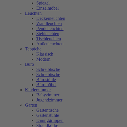
Spiegel
Einzelmöbel
Leuchten
Deckenleuchten
Wandleuchten
Pendelleuchten
Stehleuchten
Tischleuchten
Außenleuchten
Teppiche
Klassisch
Modern
Büro
Schreibtische
Schreibtische
Bürostühle
Büromöbel
Kinderzimmer
Babyzimmer
Jugendzimmer
Garten
Gartentische
Gartenstühle
Dininggruppen
Strandkörbe