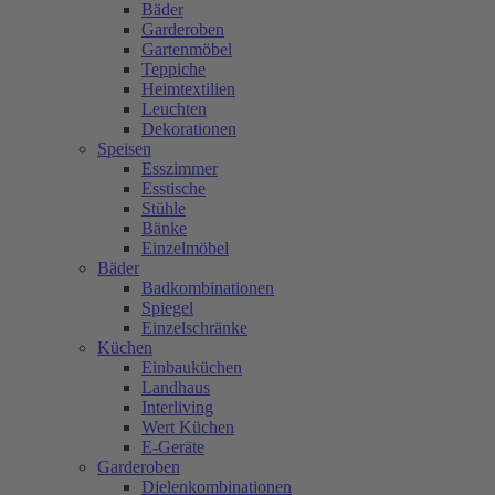
Bäder
Garderoben
Gartenmöbel
Teppiche
Heimtextilien
Leuchten
Dekorationen
Speisen
Esszimmer
Esstische
Stühle
Bänke
Einzelmöbel
Bäder
Badkombinationen
Spiegel
Einzelschränke
Küchen
Einbauküchen
Landhaus
Interliving
Wert Küchen
E-Geräte
Garderoben
Dielenkombinationen