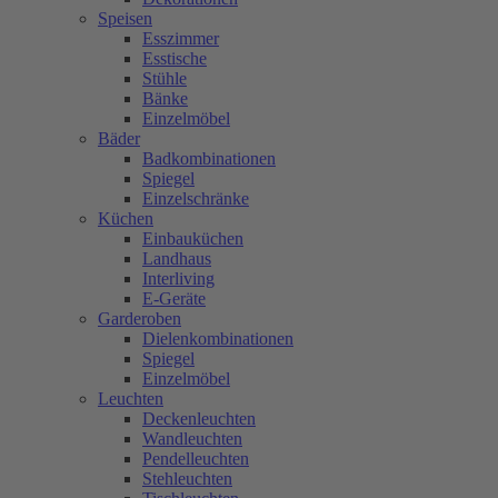
Speisen
Esszimmer
Esstische
Stühle
Bänke
Einzelmöbel
Bäder
Badkombinationen
Spiegel
Einzelschränke
Küchen
Einbauküchen
Landhaus
Interliving
E-Geräte
Garderoben
Dielenkombinationen
Spiegel
Einzelmöbel
Leuchten
Deckenleuchten
Wandleuchten
Pendelleuchten
Stehleuchten