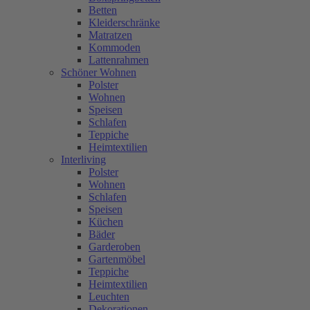
Betten
Kleiderschränke
Matratzen
Kommoden
Lattenrahmen
Schöner Wohnen
Polster
Wohnen
Speisen
Schlafen
Teppiche
Heimtextilien
Interliving
Polster
Wohnen
Schlafen
Speisen
Küchen
Bäder
Garderoben
Gartenmöbel
Teppiche
Heimtextilien
Leuchten
Dekorationen