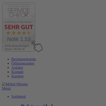
Note 1.53
3636 Bewertungen
Stand: 08.08.26
Zum
Beratungstermin
Inhalt
Öffnungszeiten
wechseln
Anfahrt
Kontakt
Karriere
Menü
Sortiment