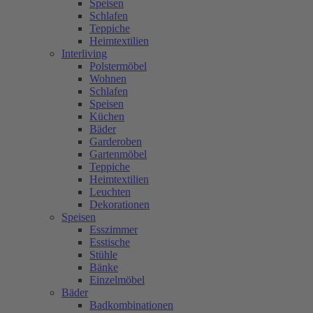
Speisen
Schlafen
Teppiche
Heimtextilien
Interliving
Polstermöbel
Wohnen
Schlafen
Speisen
Küchen
Bäder
Garderoben
Gartenmöbel
Teppiche
Heimtextilien
Leuchten
Dekorationen
Speisen
Esszimmer
Esstische
Stühle
Bänke
Einzelmöbel
Bäder
Badkombinationen