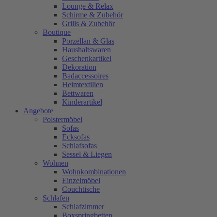
Lounge & Relax
Schirme & Zubehör
Grills & Zubehör
Boutique
Porzellan & Glas
Haushaltswaren
Geschenkartikel
Dekoration
Badaccessoires
Heimtextilien
Bettwaren
Kinderartikel
Angebote
Polstermöbel
Sofas
Ecksofas
Schlafsofas
Sessel & Liegen
Wohnen
Wohnkombinationen
Einzelmöbel
Couchtische
Schlafen
Schlafzimmer
Boxspringbetten