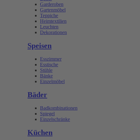
Garderoben
Gartenmöbel
Teppiche
Heimtextilien
Leuchten
Dekorationen
Speisen
Esszimmer
Esstische
Stühle
Bänke
Einzelmöbel
Bäder
Badkombinationen
Spiegel
Einzelschränke
Küchen