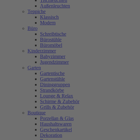
Tischleuchten
Außenleuchten
Teppiche
Klassisch
Modern
Büro
Schreibtische
Bürostühle
Büromöbel
Kinderzimmer
Babyzimmer
Jugendzimmer
Garten
Gartentische
Gartenstühle
Dininggruppen
Strandkörbe
Lounge & Relax
Schirme & Zubehör
Grills & Zubehör
Boutique
Porzellan & Glas
Haushaltswaren
Geschenkartikel
Dekoration