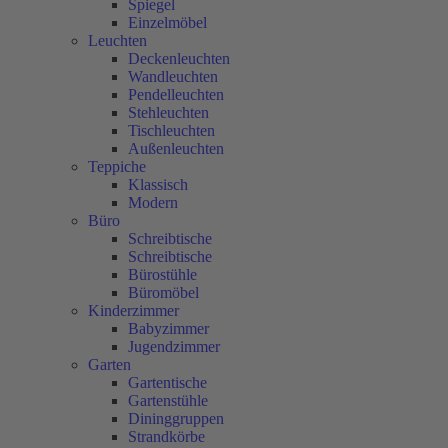
Spiegel
Einzelmöbel
Leuchten
Deckenleuchten
Wandleuchten
Pendelleuchten
Stehleuchten
Tischleuchten
Außenleuchten
Teppiche
Klassisch
Modern
Büro
Schreibtische
Schreibtische
Bürostühle
Büromöbel
Kinderzimmer
Babyzimmer
Jugendzimmer
Garten
Gartentische
Gartenstühle
Dininggruppen
Strandkörbe