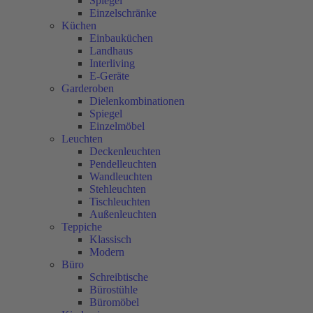
Spiegel
Einzelschränke
Küchen
Einbauküchen
Landhaus
Interliving
E-Geräte
Garderoben
Dielenkombinationen
Spiegel
Einzelmöbel
Leuchten
Deckenleuchten
Pendelleuchten
Wandleuchten
Stehleuchten
Tischleuchten
Außenleuchten
Teppiche
Klassisch
Modern
Büro
Schreibtische
Bürostühle
Büromöbel