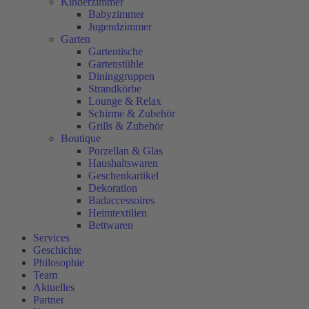
Kinderzimmer
Babyzimmer
Jugendzimmer
Garten
Gartentische
Gartenstühle
Dininggruppen
Strandkörbe
Lounge & Relax
Schirme & Zubehör
Grills & Zubehör
Boutique
Porzellan & Glas
Haushaltswaren
Geschenkartikel
Dekoration
Badaccessoires
Heimtextilien
Bettwaren
Services
Geschichte
Philosophie
Team
Aktuelles
Partner