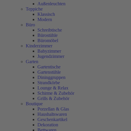
Außenleuchten
Teppiche
Klassisch
Modern
Büro
Schreibtische
Bürostühle
Büromöbel
Kinderzimmer
Babyzimmer
Jugendzimmer
Garten
Gartentische
Gartenstühle
Dininggruppen
Strandkörbe
Lounge & Relax
Schirme & Zubehör
Grills & Zubehör
Boutique
Porzellan & Glas
Haushaltswaren
Geschenkartikel
Dekoration
Bettwaren