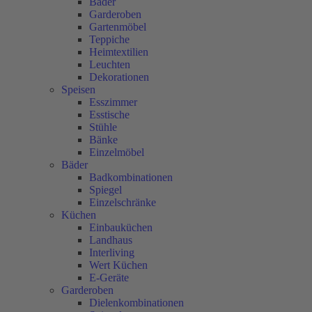
Bäder
Garderoben
Gartenmöbel
Teppiche
Heimtextilien
Leuchten
Dekorationen
Speisen
Esszimmer
Esstische
Stühle
Bänke
Einzelmöbel
Bäder
Badkombinationen
Spiegel
Einzelschränke
Küchen
Einbauküchen
Landhaus
Interliving
Wert Küchen
E-Geräte
Garderoben
Dielenkombinationen