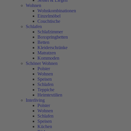
Sessel & Liegen
Wohnen
Wohnkombinationen
Einzelmöbel
Couchtische
Schlafen
Schlafzimmer
Boxspringbetten
Betten
Kleiderschränke
Matratzen
Kommoden
Schöner Wohnen
Polster
Wohnen
Speisen
Schlafen
Teppiche
Heimtextilien
Interliving
Polster
Wohnen
Schlafen
Speisen
Küchen