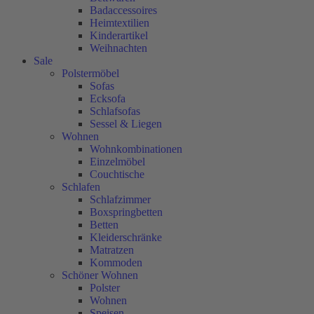
Badaccessoires
Heimtextilien
Kinderartikel
Weihnachten
Sale
Polstermöbel
Sofas
Ecksofa
Schlafsofas
Sessel & Liegen
Wohnen
Wohnkombinationen
Einzelmöbel
Couchtische
Schlafen
Schlafzimmer
Boxspringbetten
Betten
Kleiderschränke
Matratzen
Kommoden
Schöner Wohnen
Polster
Wohnen
Speisen