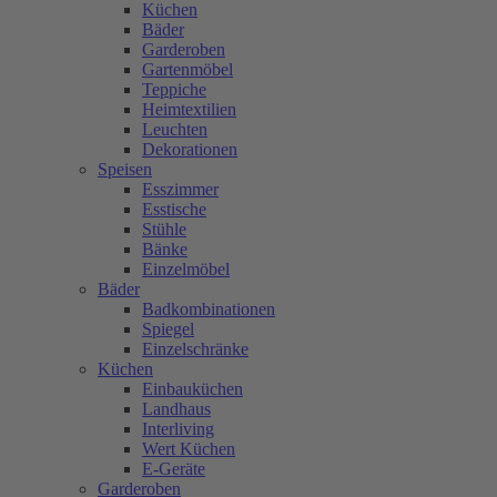
Küchen
Bäder
Garderoben
Gartenmöbel
Teppiche
Heimtextilien
Leuchten
Dekorationen
Speisen
Esszimmer
Esstische
Stühle
Bänke
Einzelmöbel
Bäder
Badkombinationen
Spiegel
Einzelschränke
Küchen
Einbauküchen
Landhaus
Interliving
Wert Küchen
E-Geräte
Garderoben