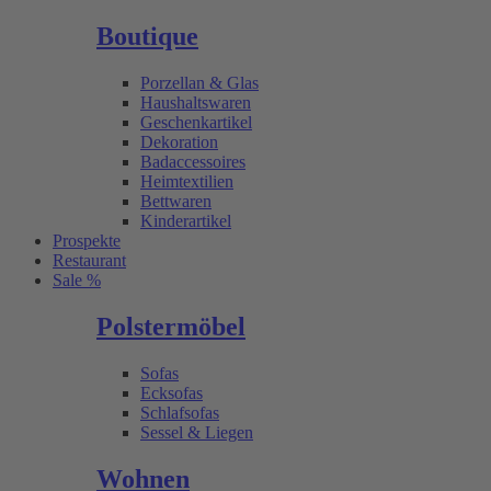
Boutique
Porzellan & Glas
Haushaltswaren
Geschenkartikel
Dekoration
Badaccessoires
Heimtextilien
Bettwaren
Kinderartikel
Prospekte
Restaurant
Sale %
Polstermöbel
Sofas
Ecksofas
Schlafsofas
Sessel & Liegen
Wohnen