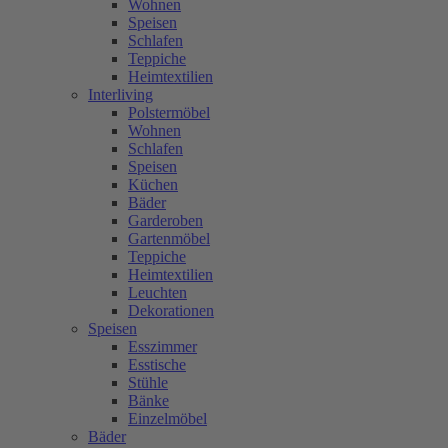
Wohnen
Speisen
Schlafen
Teppiche
Heimtextilien
Interliving
Polstermöbel
Wohnen
Schlafen
Speisen
Küchen
Bäder
Garderoben
Gartenmöbel
Teppiche
Heimtextilien
Leuchten
Dekorationen
Speisen
Esszimmer
Esstische
Stühle
Bänke
Einzelmöbel
Bäder