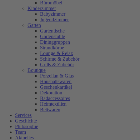
Büromöbel
Kinderzimmer
Babyzimmer
Jugendzimmer
Garten
Gartentische
Gartenstühle
Dininggruppen
Strandkörbe
Lounge & Relax
Schirme & Zubehör
Grills & Zubehör
Boutique
Porzellan & Glas
Haushaltswaren
Geschenkartikel
Dekoration
Badaccessoires
Heimtextilien
Bettwaren
Services
Geschichte
Philosophie
Team
Aktuelles