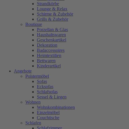
Strandkörbe
Lounge & Relax
Schirme & Zubehör
Grills & Zubehör
Boutique
Porzellan & Glas
Haushaltswaren
Geschenkartikel
Dekoration
Badaccessoires
Heimtextilien
Bettwaren
Kinderartikel
Angebote
Polstermöbel
Sofas
Ecksofas
Schlafsofas
Sessel & Liegen
Wohnen
Wohnkombinationen
Einzelmöbel
Couchtische
Schlafen
Schlafzimmer