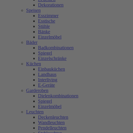
Dekorationen
Speisen
Esszimmer
Esstische
Stühle
Bänke
Einzelmöbel
Bäder
Badkombinationen
Spiegel
Einzelschränke
Küchen
Einbauküchen
Landhaus
Interliving
E-Geräte
Garderoben
Dielenkombinationen
Spiegel
Einzelmöbel
Leuchten
Deckenleuchten
Wandleuchten
Pendelleuchten