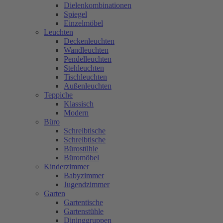
Dielenkombinationen
Spiegel
Einzelmöbel
Leuchten
Deckenleuchten
Wandleuchten
Pendelleuchten
Stehleuchten
Tischleuchten
Außenleuchten
Teppiche
Klassisch
Modern
Büro
Schreibtische
Schreibtische
Bürostühle
Büromöbel
Kinderzimmer
Babyzimmer
Jugendzimmer
Garten
Gartentische
Gartenstühle
Dininggruppen