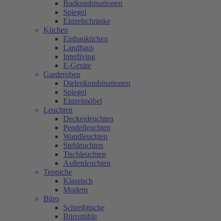
Badkombinationen
Spiegel
Einzelschränke
Küchen
Einbauküchen
Landhaus
Interliving
E-Geräte
Garderoben
Dielenkombinationen
Spiegel
Einzelmöbel
Leuchten
Deckenleuchten
Pendelleuchten
Wandleuchten
Stehleuchten
Tischleuchten
Außenleuchten
Teppiche
Klassisch
Modern
Büro
Schreibtische
Bürostühle