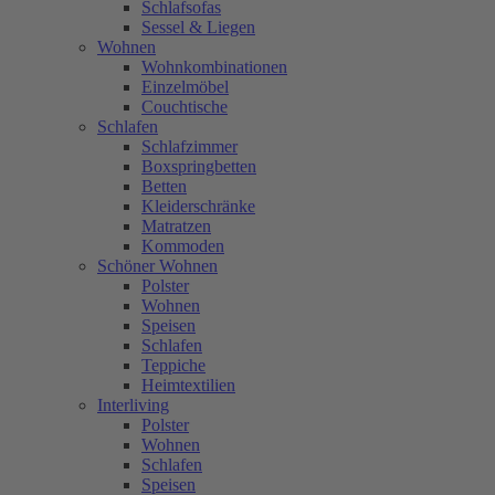
Schlafsofas
Sessel & Liegen
Wohnen
Wohnkombinationen
Einzelmöbel
Couchtische
Schlafen
Schlafzimmer
Boxspringbetten
Betten
Kleiderschränke
Matratzen
Kommoden
Schöner Wohnen
Polster
Wohnen
Speisen
Schlafen
Teppiche
Heimtextilien
Interliving
Polster
Wohnen
Schlafen
Speisen