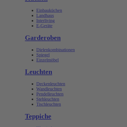
Einbauküchen
Landhaus
Interliving
E-Geräte
Garderoben
Dielenkombinationen
Spiegel
Einzelmöbel
Leuchten
Deckenleuchten
Wandleuchten
Pendelleuchten
Stehleuchten
Tischleuchten
Teppiche