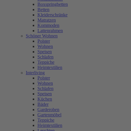
Boxspringbetten
Betten
Kleiderschränke
Matratzen
Kommoden
Lattenrahmen
Schöner Wohnen
Polster
Wohnen
Speisen
Schlafen
Teppiche
Heimtextilien
Interliving
Polster
Wohnen
Schlafen
Speisen
Küchen
Bäder
Garderoben
Gartenmöbel
Teppiche
Heimtextilien
Leuchten