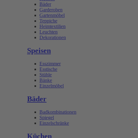
Bäder
Garderoben
Gartenmöbel
Teppiche
Heimtextilien
Leuchten
Dekorationen
Speisen
Esszimmer
Esstische
Stühle
Bänke
Einzelmöbel
Bäder
Badkombinationen
Spiegel
Einzelschränke
Küchen