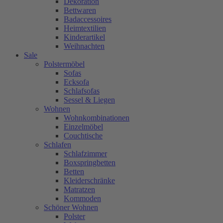
Dekoration
Bettwaren
Badaccessoires
Heimtextilien
Kinderartikel
Weihnachten
Sale
Polstermöbel
Sofas
Ecksofa
Schlafsofas
Sessel & Liegen
Wohnen
Wohnkombinationen
Einzelmöbel
Couchtische
Schlafen
Schlafzimmer
Boxspringbetten
Betten
Kleiderschränke
Matratzen
Kommoden
Schöner Wohnen
Polster