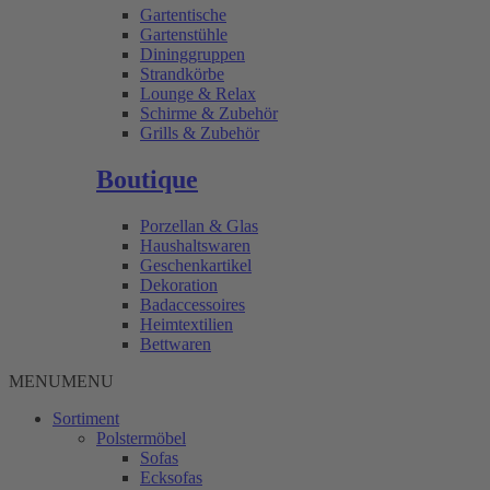
Gartentische
Gartenstühle
Dininggruppen
Strandkörbe
Lounge & Relax
Schirme & Zubehör
Grills & Zubehör
Boutique
Porzellan & Glas
Haushaltswaren
Geschenkartikel
Dekoration
Badaccessoires
Heimtextilien
Bettwaren
MENU
MENU
Sortiment
Polstermöbel
Sofas
Ecksofas