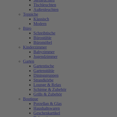
Stehleuchten
Tischleuchten
Außenleuchten
Teppiche
Klassisch
Modern
Büro
Schreibtische
Bürostühle
Büromöbel
Kinderzimmer
Babyzimmer
Jugendzimmer
Garten
Gartentische
Gartenstühle
Dininggruppen
Strandkörbe
Lounge & Relax
Schirme & Zubehör
Grills & Zubehör
Boutique
Porzellan & Glas
Haushaltswaren
Geschenkartikel