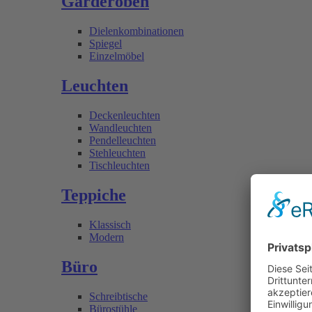
Garderoben
Dielenkombinationen
Spiegel
Einzelmöbel
Leuchten
Deckenleuchten
Wandleuchten
Pendelleuchten
Stehleuchten
Tischleuchten
Teppiche
Klassisch
Modern
Büro
Schreibtische
Bürostühle