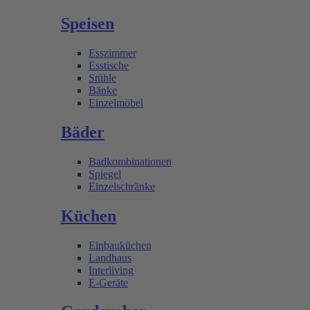
Speisen
Esszimmer
Esstische
Stühle
Bänke
Einzelmöbel
Bäder
Badkombinationen
Spiegel
Einzelschränke
Küchen
Einbauküchen
Landhaus
Interliving
E-Geräte