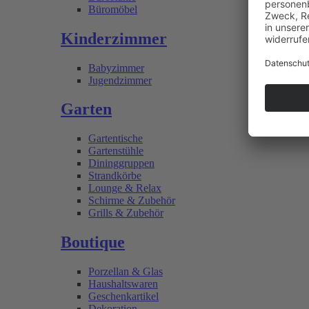
Büromöbel
Kinderzimmer
Babyzimmer
Jugendzimmer
Garten
Gartentische
Gartenstühle
Dininggruppen
Strandkörbe
Lounge & Relax
Schirme & Zubehör
Grills & Zubehör
Boutique
Porzellan & Glas
Haushaltswaren
Geschenkartikel
Dekoration