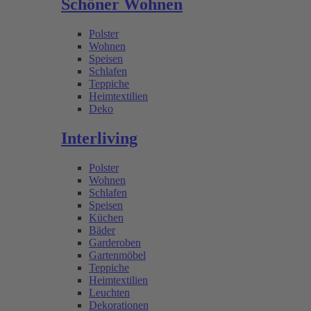
Schöner Wohnen
Polster
Wohnen
Speisen
Schlafen
Teppiche
Heimtextilien
Deko
Interliving
Polster
Wohnen
Schlafen
Speisen
Küchen
Bäder
Garderoben
Gartenmöbel
Teppiche
Heimtextilien
Leuchten
Dekorationen