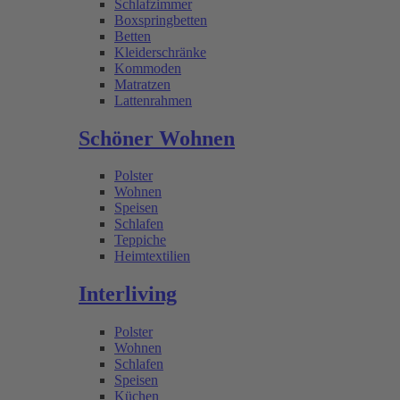
Schlafzimmer
Boxspringbetten
Betten
Kleiderschränke
Kommoden
Matratzen
Lattenrahmen
Schöner Wohnen
Polster
Wohnen
Speisen
Schlafen
Teppiche
Heimtextilien
Interliving
Polster
Wohnen
Schlafen
Speisen
Küchen