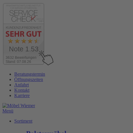
Note 1.53
3632 Bewertungen
Stand: 07.08.26
Zum
Beratungstermin
Inhalt
Öffnungszeiten
wechseln
Anfahrt
Kontakt
Karriere
Menü
Sortiment