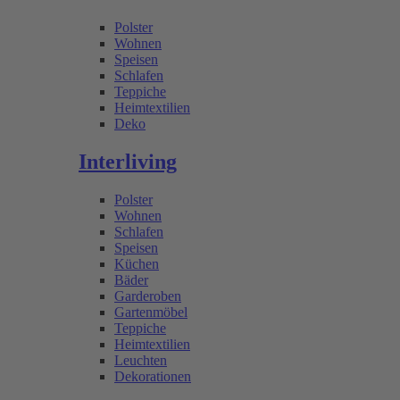
Polster
Wohnen
Speisen
Schlafen
Teppiche
Heimtextilien
Deko
Interliving
Polster
Wohnen
Schlafen
Speisen
Küchen
Bäder
Garderoben
Gartenmöbel
Teppiche
Heimtextilien
Leuchten
Dekorationen