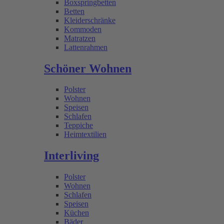
Boxspringbetten
Betten
Kleiderschränke
Kommoden
Matratzen
Lattenrahmen
Schöner Wohnen
Polster
Wohnen
Speisen
Schlafen
Teppiche
Heimtextilien
Interliving
Polster
Wohnen
Schlafen
Speisen
Küchen
Bäder