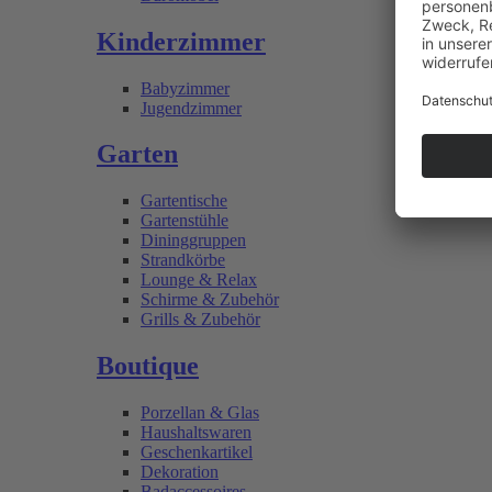
Kinderzimmer
Babyzimmer
Jugendzimmer
Garten
Gartentische
Gartenstühle
Dininggruppen
Strandkörbe
Lounge & Relax
Schirme & Zubehör
Grills & Zubehör
Boutique
Porzellan & Glas
Haushaltswaren
Geschenkartikel
Dekoration
Badaccessoires