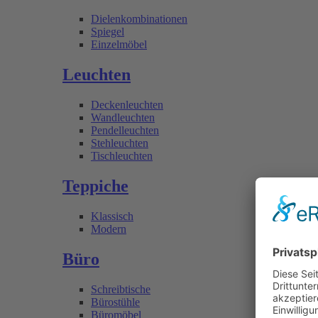
Dielenkombinationen
Spiegel
Einzelmöbel
Leuchten
Deckenleuchten
Wandleuchten
Pendelleuchten
Stehleuchten
Tischleuchten
Teppiche
Klassisch
Modern
Büro
Schreibtische
Bürostühle
Büromöbel