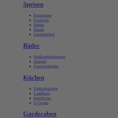
Speisen
Esszimmer
Esstische
Stühle
Bänke
Einzelmöbel
Bäder
Badkombinationen
Spiegel
Einzelschränke
Küchen
Einbauküchen
Landhaus
Interliving
E-Geräte
Garderoben