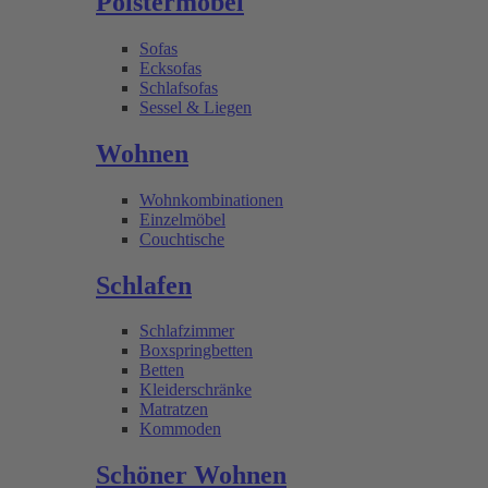
Polstermöbel
Sofas
Ecksofas
Schlafsofas
Sessel & Liegen
Wohnen
Wohnkombinationen
Einzelmöbel
Couchtische
Schlafen
Schlafzimmer
Boxspringbetten
Betten
Kleiderschränke
Matratzen
Kommoden
Schöner Wohnen