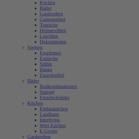
Küchen
Bäder
Garderoben
Gartenmöbel
Teppiche
Heimtextilien
Leuchten
Dekorationen
Speisen
Esszimmer
Esstische
Stühle
Bänke
Einzelmöbel
Bäder
Badkombinationen
Spiegel
Einzelschränke
Küchen
Einbauküchen
Landhaus
Interliving
Wert Küchen
E-Geräte
Garderoben