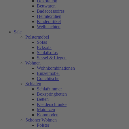
Dekoration
Bettwaren
Badaccessoires
Heimtextilien
Kinderartikel
Weihnachten
Sale
Polstermöbel
Sofas
Ecksofa
Schlafsofas
Sessel & Liegen
Wohnen
Wohnkombinationen
Einzelmöbel
Couchtische
Schlafen
Schlafzimmer
Boxspringbetten
Betten
Kleiderschränke
Matratzen
Kommoden
Schöner Wohnen
Polster