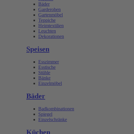
Bäder
Garderoben
Gartenmöbel
Teppiche
Heimtextilien
Leuchten
Dekorationen
Speisen
Esszimmer
Esstische
Stühle
Bänke
Einzelmöbel
Bäder
Badkombinationen
Spiegel
Einzelschränke
Küchen