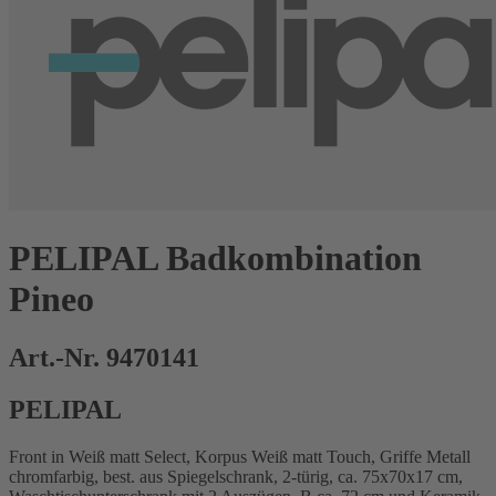
PELIPAL Badkombination
Pineo
Art.-Nr. 9470141
PELIPAL
Front in Weiß matt Select, Korpus Weiß matt Touch, Griffe Metall
chromfarbig, best. aus Spiegelschrank, 2-türig, ca. 75x70x17 cm,