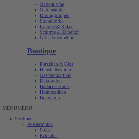
Gartentische
Gartenstühle
Dininggruppen
Strandkörbe
Lounge & Relax
Schirme & Zubehör
Grills & Zubehör
Boutique
Porzellan & Glas
Haushaltswaren
Geschenkartikel
Dekoration
Badaccessoires
Heimtextilien
Bettwaren
MENU
MENU
Sortiment
Polstermöbel
Sofas
Ecksofas