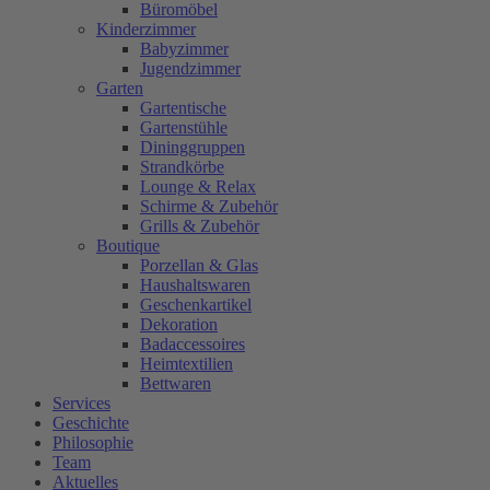
Büromöbel
Kinderzimmer
Babyzimmer
Jugendzimmer
Garten
Gartentische
Gartenstühle
Dininggruppen
Strandkörbe
Lounge & Relax
Schirme & Zubehör
Grills & Zubehör
Boutique
Porzellan & Glas
Haushaltswaren
Geschenkartikel
Dekoration
Badaccessoires
Heimtextilien
Bettwaren
Services
Geschichte
Philosophie
Team
Aktuelles