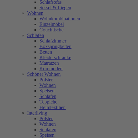
Schlafsofas
Sessel & Liegen
Wohnen
Wohnkombinationen
Einzelmöbel
Couchtische
Schlafen
Schlafzimmer
Boxspringbetten
Betten
Kleiderschränke
Matratzen
Kommoden
Schöner Wohnen
Polster
Wohnen
Speisen
Schlafen
Teppiche
Heimtextilien
Interliving
Polster
Wohnen
Schlafen
Speisen