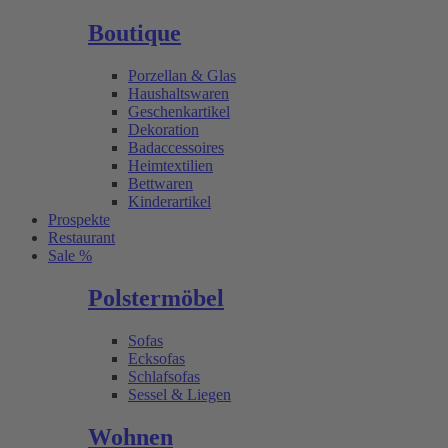
Boutique
Porzellan & Glas
Haushaltswaren
Geschenkartikel
Dekoration
Badaccessoires
Heimtextilien
Bettwaren
Kinderartikel
Prospekte
Restaurant
Sale %
Polstermöbel
Sofas
Ecksofas
Schlafsofas
Sessel & Liegen
Wohnen