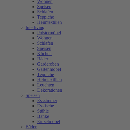
Wohnen
Speisen
Schlafen
Teppiche
Heimtextilien
Interliving
Polstermöbel
Wohnen
Schlafen
Speisen
Küchen
Bäder
Garderoben
Gartenmöbel
Teppiche
Heimtextilien
Leuchten
Dekorationen
Speisen
Esszimmer
Esstische
Stühle
Bänke
Einzelmöbel
Bäder