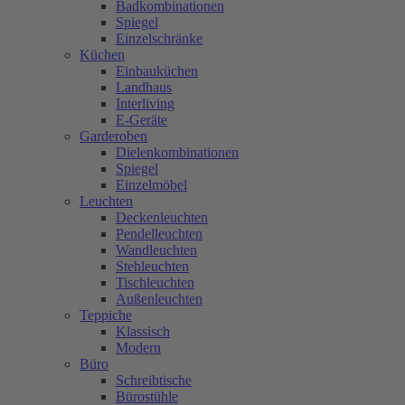
Badkombinationen
Spiegel
Einzelschränke
Küchen
Einbauküchen
Landhaus
Interliving
E-Geräte
Garderoben
Dielenkombinationen
Spiegel
Einzelmöbel
Leuchten
Deckenleuchten
Pendelleuchten
Wandleuchten
Stehleuchten
Tischleuchten
Außenleuchten
Teppiche
Klassisch
Modern
Büro
Schreibtische
Bürostühle