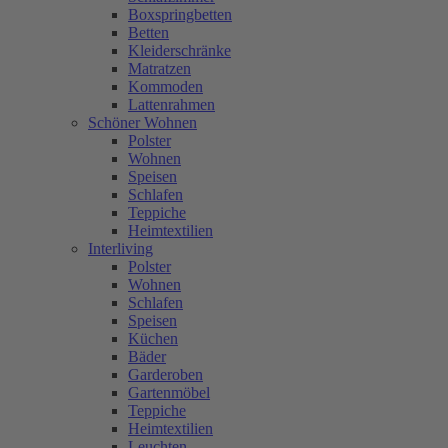
Boxspringbetten
Betten
Kleiderschränke
Matratzen
Kommoden
Lattenrahmen
Schöner Wohnen
Polster
Wohnen
Speisen
Schlafen
Teppiche
Heimtextilien
Interliving
Polster
Wohnen
Schlafen
Speisen
Küchen
Bäder
Garderoben
Gartenmöbel
Teppiche
Heimtextilien
Leuchten