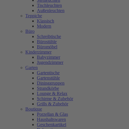
Stehleuchten
Tischleuchten
Außenleuchten
Teppiche
Klassisch
Modern
Büro
Schreibtische
Bürostühle
Büromöbel
Kinderzimmer
Babyzimmer
Jugendzimmer
Garten
Gartentische
Gartenstühle
Dininggruppen
Strandkörbe
Lounge & Relax
Schirme & Zubehör
Grills & Zubehör
Boutique
Porzellan & Glas
Haushaltswaren
Geschenkartikel