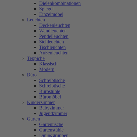
Dielenkombinationen
Spiegel
Einzelmöbel
Leuchten
Deckenleuchten
Wandleuchten
Pendelleuchten
Stehleuchten
Tischleuchten
Außenleuchten
Teppiche
Klassisch
Modern
Büro
Schreibtische
Schreibtische
Bürostühle
Büromöbel
Kinderzimmer
Babyzimmer
Jugendzimmer
Garten
Gartentische
Gartenstühle
Dininggruppen