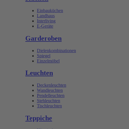
Einbauküchen
Landhaus
Interliving
E-Geräte
Garderoben
Dielenkombinationen
Spiegel
Einzelmöbel
Leuchten
Deckenleuchten
Wandleuchten
Pendelleuchten
Stehleuchten
Tischleuchten
Teppiche