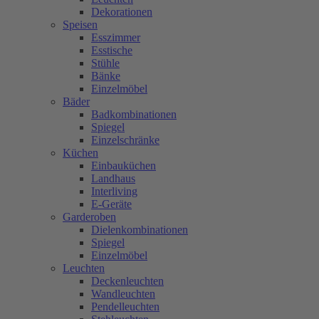
Dekorationen
Speisen
Esszimmer
Esstische
Stühle
Bänke
Einzelmöbel
Bäder
Badkombinationen
Spiegel
Einzelschränke
Küchen
Einbauküchen
Landhaus
Interliving
E-Geräte
Garderoben
Dielenkombinationen
Spiegel
Einzelmöbel
Leuchten
Deckenleuchten
Wandleuchten
Pendelleuchten