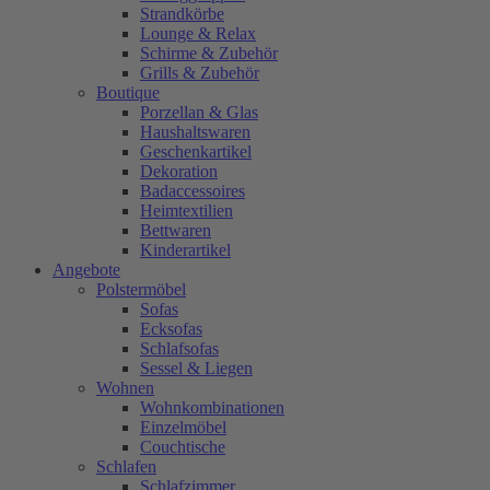
Strandkörbe
Lounge & Relax
Schirme & Zubehör
Grills & Zubehör
Boutique
Porzellan & Glas
Haushaltswaren
Geschenkartikel
Dekoration
Badaccessoires
Heimtextilien
Bettwaren
Kinderartikel
Angebote
Polstermöbel
Sofas
Ecksofas
Schlafsofas
Sessel & Liegen
Wohnen
Wohnkombinationen
Einzelmöbel
Couchtische
Schlafen
Schlafzimmer